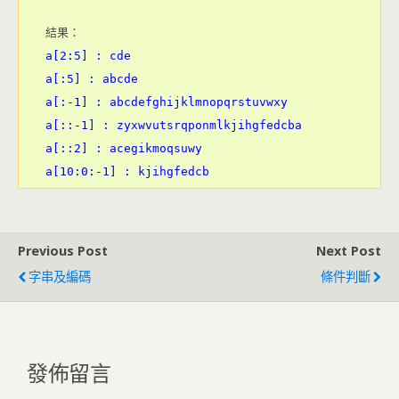
a[2:5] : cde

a[:5] : abcde

a[:-1] : abcdefghijklmnopqrstuvwxy

a[::-1] : zyxwvutsrqponmlkjihgfedcba

a[::2] : acegikmoqsuwy

Previous Post
Next Post
字串及編碼
條件判斷
發佈留言