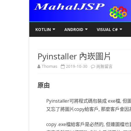
KOTLIN
ANDROID
VISUAL C#
KOTLIN基礎
初階
KOTLIN 基本語法
C#初階
AN
Pyinstaller 內崁圖片
KOTLIN進階
進階
空值NULL SAFETY
KOTLIN 類別
C#進階
基
SQ
在
Thomas
2019-10-30
尚無留言
KOTLIN視窗
JAVA版
條件控制
GET/SET及權限
KOTLIN 視窗設定
C#列印
LA
MY
AJ
〈Pyinstaller
KOTLIN WEB
KOTLIN 迴圈
全域變數
JAVAFX 視窗專案
KOTLIN WEB 環境架設
WPF
螢
SD
AJ
原由
內
KOTLIN 陣列
DATA CLASS
SWING UI DESIGNER
C# 執行緒
自訂
AP
AJ
崁
Pyinstaller可將程式碼包裝成 exe
KOTLIN 函數
二元樹BINARY TREE
打包成 JAR 檔
C# MSSQL
AN
GP
AN
圖
又忘了將圖片copy給客戶, 那麼客戶會
KOTLIN 高階函數
KOTLIN 繼承
C# 與 MYSQL
專
CA
AN
片〉
copy .exe檔給客戶是必然的, 但連圖檔
KOTLIN 介面
C#物件導向
AN
RO
AN
中