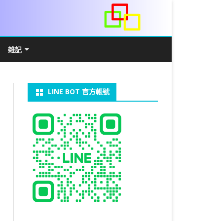
雜記
/WIN11安裝詳解
常見數學公式
電算機概論
開發環境
LINE BOT 官方帳號
V LINUX
FFMEPG 推播
JAVA 環境及專案開啟
自訂資料型態及資料結構
C++ IO及運算子
第七章 指標
向
V WINDOWS
U 設定
法
中藥
JAVA 基本語法
類別與建構子
IF 決策分析
第八章 結構，列舉型別，二元樹
第十章 物件導向封裝(一)
器架設伺服器
U 安裝 CUDA
類別變數
 & CUPY
NIKON P1000
決策分析- IF
繼承 INHERITANCE
JDBC
C 迴圈
第九章 檔案讀寫
第十一章 物件導向封裝(二)
定時K彈
實物拍攝
07W架設伺服器
 MYSQL 8.0
裝設定
CAPSULATION
 NP 版
八字
迴圈LOOP
PACKAGE
MYSQL FOR JAVA
JAVAFX 專案設定
蒙地卡羅求 PI 值
專案製作
第十二章 繼承與多型
棒球遊戲
拍攝技巧
八字查詢表
N)
理
與 SSL
CTED CONTENT
ON 建構子
計學
AS 基本格式
私人記事
JAVA 陣列
權限
MYSQL PYTHON 化
JAVA FX 猜拳遊戲
執行緒基礎
C 陣列
第十三章 OPENCV
秘密差
MYSQL8.X 安裝
手機WIFI助理
陰陽
RESTRICTED CONTENT
CTED CONTENT
DB
WORDPRESS/SSL
連結及二元樹
S 與 EXCEL
JAVA 方法
多型
JAVA FX 計數器
THREAD SYNCHRONIZED
泛型
C 函式
STATIC 變數的用法
基地台
LOCK TABLE
手機遙控
RESTRICTED CONTENT
ADSL
U SSH
CTED CONTENT
RESS 安裝及設定
法
YXL 與 EXCEL
抽象類別
JAVA FX 打磚塊
THREAD JOIN
STREAM
JAVA WEB 環境設定
數字龍捲風
MYSQL中文亂碼
MSSQL SERVER 安裝設定
RESTRICTED CONTENT