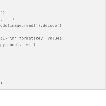
台銀黃金儲摺
MAPBOX WITH PLOTLY
TENSORFLOW
AI 強化學習
DNS
WEBCAM
YOL
VGG16
自定模
TENS
懲罰函
強化學
INCLU
啟動WE
b'
)

SELENIUM IDE
IGRAPH
鐵達尼號生存預測
安全防護
PYQT6 視窗
YOLO
GOOGL
自定模
TENS
NUM
Q LE
CSRF
SOCK
QT 基
'
, 
'_'
)

ode(image.read()).decode()

SELENIUM
汽車儀錶板
BARCODE 製作與辨識
GOOGLE SMTP 發送信件
PYTHON 專案
YOLO
GOD
VGG1
TF2 
模型步
Q LE
會員登
WEBCA
PYCHA
PYTH
台灣彩券
車牌辨識
WEBSOCKET
OPENGL
TENSO
神經網
TENS
車牌模
特徵
SARS
DJANG
行車記
啟動視
圖片檢
QOPE
"{1}"
\n
'
.format(key, value))

(py_name), 
'w+'
)

超新星資料爬取
PLOTLY及圖片顯示
IMAGEMAGICK
VGG1
蒙地卡羅
車牌偵
馬可夫
訊息視
一維條碼
PYOP
PYTH
YOUTUBE 下載
影像縮圖
動態規
按鈕事
天干地
英文字典
PYTHON 上傳圖片
PYQT
摩斯密
FACEBOOK 影片下載
GALLERY
QTAB
SERIA
'
)
FFMPEG-PYTHON
股市分析
QLIST
經緯度轉地址
DJANGO MAPBOX
PYT
SELENIUM爬取圖片