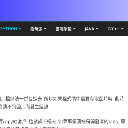
Skip
to
PYTHON
樹莓派
雲端架設
JAVA
C/C++
content
DROID 環境安裝
PYTHON 初階
VS 簡介及基礎
UBUNTU MATE FOR PI 4
MICROSOFT WINDOWS
PYTHON 環境安裝
JAVA 基礎
C++初階
WIN10
本架構
LITE FOR ANDROID
數學PYTHON圖解
IF 決策分析
基本檔案操作
PI OS SERVER
網路概論
VSCODE & PYTHON
線性代數
JAVA 進階
C++進階
HYPER-
基礎篇
YOUT
SQL FOR ANDROID
初階
PYTHON 進階
C# 迴圈
C# 多執行緒
PDF
RASPBERRY FFMEPG
第五章 畫面元件
UBUNTU
PYTHON FOR LINUX
PYTHON 物件導向
VSCODE 建立 JAVA 專案
C++物件導
HYPER-
IP簡介
UBUNT
類別語
幕自轉
CARD權限
進階
PYSIDE6 視窗
C# 陣列
上傳檔案到 WEB SERVER
WPF PRINTDIALOG
WPF UI
UBUNTU OFFICAL FOR PI 4
第六章 事件
第十三章 PREFERENCE
DOCKER
基本語法
NUMPY
QT 基礎
WPF簡介
JAVA 資料庫
C++ APCS
WSL
IP分享
UBUNT
物件與
NUMPY
按鈕 CUSTOM BUTTON
K 更新機制
高階
PYTHON MYSQL
方法與函數
背景服務 WINDOWS SERVICE
列印流程
WPF RESOURCE
基礎執行緒
RASPBIAN FOR PI4
第七章 SPINNER 與 LISTVIEW
第十四章 SQLITE
VIEWPAGER
直播伺服器
條件判斷
線性代數
啟動與結束視窗
資料庫簡介
WPF GRID
封裝資源檔
JAVA 視窗
RTF82
UBUNTU
OBS安
封裝EN
蒙地卡羅
檔, 但圖片檔無法一併包進去. 所以如果程式碼中需要存取圖片時, 此時
DROID 權限
S訊號
DROID常用項目
爬蟲程式
C# 終極密碼
BITMAPIMAGE
FLOWDOCUMENT製作
WPF CHART
TASK.RUN
DATASET 與 DATATABLE
WOA FOR PI4
第八章 對話方框 ALERTDIALOG
第十五章 FRAGMENT
網路程式設計
UI與執行緒
資料庫
迴圈
PANDAS
按鈕事件及訊息視窗
MYSQL-CONNECTOR-PYTHON
何謂爬蟲
XAML 容器
WPF多國語系(LOCALIZATIO
圖表製作
JAVA THREAD
DNS 原
NGINX 
RESTRI
MYSQL
PYTH
基礎統
PAND
因為讀不到圖片而發生錯誤.
案後門程式
MERAX
DROID OPENGL ES
資料視覺化
ADB 控制範例
引擎抽離
C# 列印功能
C# YOUTUBE 下載
委派與事件
資料庫連線
CSI CAMERA
CAMERAX 簡介
第九章 資源檔
第十六章 SERVICE與執行緒
DRAWER
MAPBOX FOR ANDROID
第一章 OPENGL ES2 基礎概念
WORDPRESS
資料型態
MATPLOTLIB基礎
猜拳遊戲
關聯式資料庫
HTML簡介
資料表格式
WPF 選單
CPU效能顯示
JAVA API
OSI七層
DNS
RESTRI
MARIA
WNMP/
單雙向
PANDA
也要copy給客戶, 這就說不過去. 如果那個圖檔是開發者的logo, 那
DROID 執行緒
OTENCODER
DROID發佈
AI 視覺辨識
JUST MY CODE
NPOI 匯出 EXCEL
C# MSSQL
C# 物件導向說明
PRINTER設定
相機預覽
ROOTENCODER簡介
第十章 頁面選單
第十七章 相簿實作
SURFACEVIEW
BLUETOOTH CHAT
第二章 GLSURFACEVIEW
GENERATE SIGNED APK
PHP & VSCODE
LIST & TUPLE
線性回歸
執行緒與回調
大型資料庫
CSS
DATAFRAME
AI簡介
畫面切換
JAVAWEB
電腦撥接 
UBUNT
RESTRI
MSSQL
WORDP
類別方
OPENP