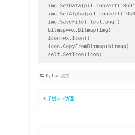
img.SetData(pil.convert(
"RGB
img.SetAlpha(pil.convert(
"RG
img.SaveFile("test.png")

bitmap=wx.Bitmap(img)

icon=wx.Icon()

self
.SetIcon(icon)
Python 其它
文
手機wifi助理
章
導
覽