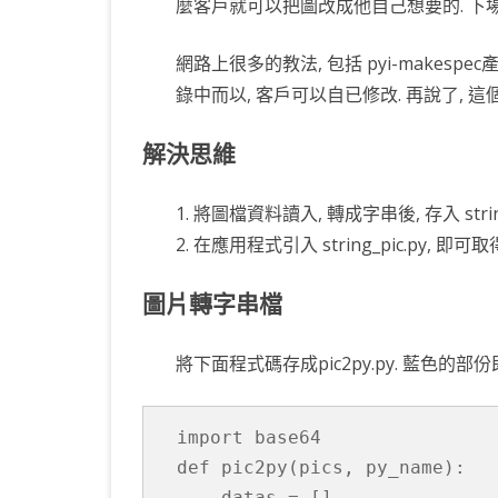
麼客戶就可以把圖改成他自己想要的. 下
KOTLIN 匿名物件
C# OPENCV
HA
WE
CU
網路上很多的教法, 包括 pyi-makespe
KOTLIN 抽象類別
C# 其它
AN
AN
AN
錄中而以, 客戶可以自已修改. 再說了, 這
KOTLIN 例外處理
JNI
解決思維
THREAD與LAMBDA
專
1. 將圖檔資料讀入, 轉成字串後, 存入 strin
2. 在應用程式引入 string_pic.py, 即
圖片轉字串檔
將下面程式碼存成pic2py.py. 藍色的
import 
def 
pic2py(pics, py_name):

    datas = []
