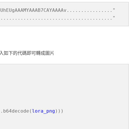
滑塊破解
UhEUgAAAMYAAAB7CAYAAAAv................"

S......................................."
SCRAPY 非前端動態
變數放入如下的代碼即可轉成圖片
4.b64decode(
lora_png
)))
