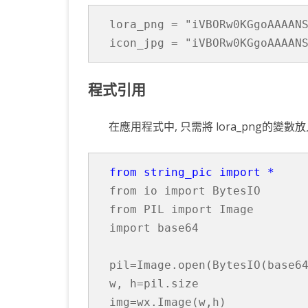
lora_png = 
"iVBORw0KGgoAAAANS
icon_jpg = "
iVBORw0KGgoAAAAN
程式引用
在應用程式中, 只需將 lora_png的
from string_pic import *
from 
io 
import 
from 
PIL 
import 
import 
base64

pil=Image.open(BytesIO(base6
w, h=pil.size

img=wx.Image(w,h)
