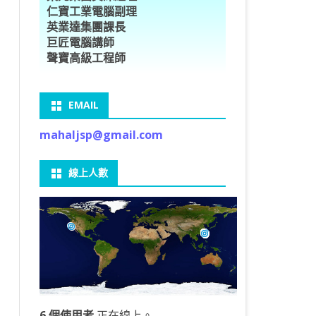
仁寶工業電腦副理
O車牌辨識
型5種花卉
ORFLOW安裝
數
習簡介
DE & EXTENDS
BCAM
SECURE CODING -7
多執行緒
英業達集團課長
巨匠電腦講師
V8自訂美金模型
E OBJECT DETECTION
型17種花卉
ORFLOW 2 基本語法
PY 多階迴歸線逼近法
ARNING 一維走法
 跨站請求攻擊
ET傳送影像
礎
JDBC – 5
THREADING LOCAL
聲寶高級工程師
V8視窗專案
自訂模型
9 特徵
常用函數
驟
ARNING 迷宮走法
入系統
M SAVE VIDEO
RM & QTDESIGNER
ON 製作縮圖
LOCALIZTION – 8
分散式處理
EMAIL
RFLOW SERVING
路風格轉換
OR 陣列
型訓練
A 公式
O & FAIL2BAN
錄器
窗
視器
NGLWIDGET
ANNOTATIONS – 6
mahaljsp@gmail.com
9口罩判定
 TF 版
測及辨識
鍊
窗
 BARCODE
ENGL基礎
ON MAGICK
畫
件
支
線上人數
6 圖片瀏覽
碼
LEWIDGET
L PORT
WIDGET
HON物件導向實例
6 個使用者
正在線上。