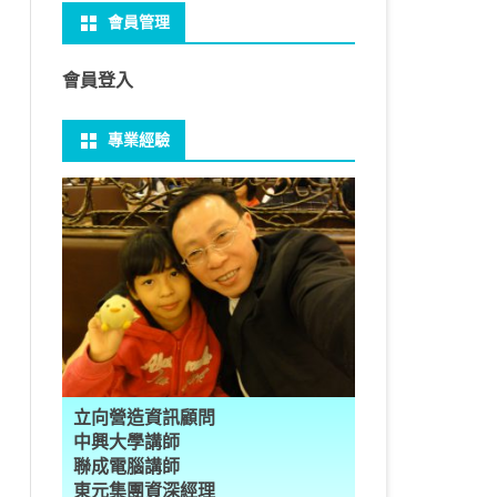
會員管理
 NO-IP
CTED CONTENT
PRESS頁面設定
WS 安裝 GIT
性
FRAME 與 MYSQL
CV 基礎
PER 模型 – 影片內崁字幕
介面
THREAD YIELD
集合
GRADLE 專案
建立新專案
樹狀圖分析
MYSQL 日期格式
資料備份與還原
U 防火牆
CTED CONTENT
PRESS常用外掛
礎操作
多型
型
H RECOGNITION
匿名類別 ANONYMOUS
THREAD WAIT
字串處理
MAVEN 專案
物件代管 IOC DI BEAN
1Z0-819 考試規則
邏輯運算子
MYSQL 基本語法
MSSQL語法
會員登入
U VSFTPD
 直播伺服器
PRESS強化留言板
用指令
數
理
 與OPENCV
識模型
房價預測
JAVA LAMBDA
THREAD其他
例外處理
JSP/JSTL
JAVA DATA TYPES – 28
全域方法
SQL INJECTION
預存程序
專業經驗
 MAIL SERVER
ESS 執行 JS PHP
案加入 GIT
數
ON 抽象類別
JSON
換
T LEARN簡介
NESS
ORD2VEC
其他特殊類別
THREAD API
JAVA 檔案與目錄
JAVA SERVLET
CONTROLLING FLOW – 20
雜七雜八
MYSQL SCHEMA
RESS內崁PHP
案加入 GIT
編程
承
L
圖
量機SVM
識基礎知識
 OUTLIER FACTOR
量化
歸線逼近法
JAVA 基本I/O
SERVLET 載入模板
OBJECT-ORIENTED – 71
設計模式
建立資料表
ER 設定
ID 專案加入 GIT
數
SLOTS
GIO & BYTESIO
ANS詳解
GHTFACE 人臉辨識
AL NETWORK
群後的房價
巴斷詞
數與微積分
YUI 安裝設定
第十章 物件操作
TOMCAT SESSION
EXCEPTION – 15
FINAL
子查詢
RVER
數
PERTY
示式
W
分析PCA
 人臉辨識
T詳解
數偏微分
AGE-TURBO WORKFLOW
N MNIST
件
JAVA FILE I/O NIO.2
JAKARTA UPLOAD FILE
ARRAYS AND COLLECTIONS – 28
JAVA 打包
VIEW
DA
性
統操作
徵
作 – 影片人臉偵測
立與訓練
RCH基礎
量化
RCH 微分
風格
 GAN HORSE2ZEBRA
RESPONSE
LOCALIZATION
STREAMS AND LAMBDA – 37
TRIGGERS
AL FUNCTION
K
NE手勢辨識
多層感知器
 PYTORCH 版
 安裝
NIZER字典
最小值
RENDER
享器架設伺服器
L簡介
JDK MODULARIZATION – 18
PREPARED STATEMENT
立向營造資訊顧問
RATOR
AKE
 資料集
習簡介
 情緒偵測
PP
207W架設伺服器
CONCURRENCY – 7
STORED ROUTINES
行程與執行緒
中興大學講師
聯成電腦講師
果模型
原理
9辨識
 黃金分析
 OPTIMIZER
原理
步規畫
JAVA I/O API – 11
多行程
東元集團資深經理