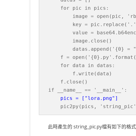
for 
pic 
in 
pics:

        image = 
open
(pic, 
'r
        key = pic.replace(
'.
        value = base64.b64enc
        image.close()

        datas.append(
'{0} = 
    f = 
open
(
'{0}.py'
.format
for 
data 
in 
datas:

        f.write(data)

if 
__name__ == 
'__main__'
:

pics = ["lora.png"]
    pic2py(pics, 
'string_pic
此時產生的 string_pic.py檔有如下的格式