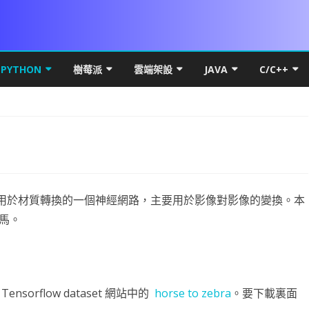
Skip
to
PYTHON
樹莓派
雲端架設
JAVA
C/C++
content
DROID 環境安裝
PYTHON 初階
VS 簡介及基礎
UBUNTU MATE FOR PI 4
MICROSOFT WINDOWS
PYTHON 環境安裝
JAVA 基礎
C++初階
WIN10
本架構
LITE FOR ANDROID
數學PYTHON圖解
IF 決策分析
基本檔案操作
PI OS SERVER
網路概論
VSCODE & PYTHON
線性代數
JAVA 進階
C++進階
HYPER-
基礎篇
YOUT
SQL FOR ANDROID
初階
PYTHON 進階
C# 迴圈
C# 多執行緒
PDF
RASPBERRY FFMEPG
第五章 畫面元件
UBUNTU
PYTHON FOR LINUX
PYTHON 物件導向
VSCODE 建立 JAVA 專案
C++物件導
HYPER-
IP簡介
UBUNT
類別語
幕自轉
CARD權限
進階
PYSIDE6 視窗
C# 陣列
上傳檔案到 WEB SERVER
WPF PRINTDIALOG
WPF UI
UBUNTU OFFICAL FOR PI 4
第六章 事件
第十三章 PREFERENCE
直播伺服器
基本語法
NUMPY
QT 基礎
WPF簡介
JAVA 資料庫
C++ APCS
WSL
IP分享
UBUNT
OBS安
物件與
NUMPY
片或是用於材質轉換的一個神經網路，主要用於影像對影像的變換。本
按鈕 CUSTOM BUTTON
K 更新機制
高階
PYTHON MYSQL
方法與函數
背景服務 WINDOWS SERVICE
列印流程
WPF RESOURCE
基礎執行緒
RASPBIAN FOR PI4
第七章 SPINNER 與 LISTVIEW
第十四章 SQLITE
VIEWPAGER
資料庫
條件判斷
線性代數
啟動與結束視窗
資料庫簡介
WPF GRID
封裝資源檔
JAVA 視窗
RTF82
UBUNTU
RESTRI
MYSQL
封裝EN
蒙地卡羅
馬。
DROID 權限
S訊號
DROID常用項目
爬蟲程式
C# 終極密碼
BITMAPIMAGE
FLOWDOCUMENT製作
WPF CHART
TASK.RUN
DATASET 與 DATATABLE
WOA FOR PI4
第八章 對話方框 ALERTDIALOG
第十五章 FRAGMENT
網路程式設計
UI與執行緒
WORDPRESS
迴圈
PANDAS
按鈕事件及訊息視窗
MYSQL-CONNECTOR-PYTHON
何謂爬蟲
XAML 容器
WPF多國語系(LOCALIZATIO
圖表製作
JAVA THREAD
DNS 原
NGINX 
RESTRI
MARIA
WNMP/
PYTH
基礎統
PAND
案後門程式
MERAX
DROID OPENGL ES
資料視覺化
ADB 控制範例
引擎抽離
C# 列印功能
C# YOUTUBE 下載
委派與事件
資料庫連線
CSI CAMERA
CAMERAX 簡介
第九章 資源檔
第十六章 SERVICE與執行緒
DRAWER
MAPBOX FOR ANDROID
第一章 OPENGL ES2 基礎概念
PHP & VSCODE
資料型態
MATPLOTLIB基礎
猜拳遊戲
關聯式資料庫
HTML簡介
資料表格式
WPF 選單
CPU效能顯示
JAVA API
OSI七層
DNS
RESTRI
MSSQL
WORDP
單雙向
PANDA
orflow dataset 網站中的
horse to zebra
。要下載裏面
DROID 執行緒
OTENCODER
DROID發佈
AI 視覺辨識
JUST MY CODE
NPOI 匯出 EXCEL
C# MSSQL
C# 物件導向說明
PRINTER設定
相機預覽
ROOTENCODER簡介
第十章 頁面選單
第十七章 相簿實作
SURFACEVIEW
BLUETOOTH CHAT
第二章 GLSURFACEVIEW
GENERATE SIGNED APK
GIT
LIST & TUPLE
線性回歸
執行緒與回調
大型資料庫
CSS
DATAFRAME
AI簡介
畫面切換
JAVAWEB
電腦撥接 
UBUNT
RESTRI
WORD
WINDO
類別方
OPENP