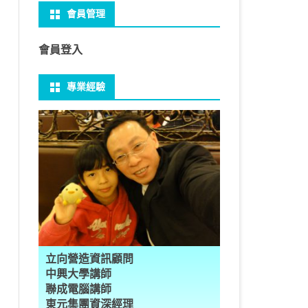
會員管理
 NO-IP
CTED CONTENT
PRESS常用外掛
礎操作
性
FRAME 與 MYSQL
CV 基礎
PER 模型 – 影片內崁字幕
介面
THREAD YIELD
集合
GRADLE 專案
建立新專案
樹狀圖分析
MYSQL 基本語法
MSSQL語法
U 防火牆
 直播伺服器
PRESS強化留言板
用指令
多型
型
H RECOGNITION
匿名類別 ANONYMOUS
THREAD WAIT
字串處理
MAVEN 專案
物件代管 IOC DI BEAN
1Z0-819 考試規則
邏輯運算子
SQL INJECTION
預存程序
會員登入
U VSFTPD
ESS 執行 JS PHP
案加入 GIT
數
理
 與OPENCV
識模型
房價預測
JAVA LAMBDA
THREAD其他
例外處理
JSP/JSTL
JAVA DATA TYPES – 28
全域方法
MYSQL SCHEMA
專業經驗
 MAIL SERVER
RESS內崁PHP
案加入 GIT
數
ON 抽象類別
JSON
換
T LEARN簡介
NESS
ORD2VEC
其他特殊類別
THREAD API
JAVA 檔案與目錄
JAVA SERVLET
CONTROLLING FLOW – 20
雜七雜八
建立資料表
ID 專案加入 GIT
編程
承
L
圖
量機SVM
識基礎知識
 OUTLIER FACTOR
量化
歸線逼近法
JAVA 基本I/O
SERVLET 載入模板
OBJECT-ORIENTED – 71
設計模式
子查詢
pervised=True)

ER 設定
數
SLOTS
GIO & BYTESIO
ANS詳解
GHTFACE 人臉辨識
AL NETWORK
群後的房價
巴斷詞
數與微積分
YUI 安裝設定
第十章 物件操作
TOMCAT SESSION
EXCEPTION – 15
FINAL
VIEW
RVER
數
PERTY
示式
W
分析PCA
 人臉辨識
T詳解
數偏微分
AGE-TURBO WORKFLOW
N MNIST
件
JAVA FILE I/O NIO.2
JAKARTA UPLOAD FILE
ARRAYS AND COLLECTIONS – 28
JAVA 打包
TRIGGERS
DA
性
統操作
徵
作 – 影片人臉偵測
立與訓練
RCH基礎
量化
RCH 微分
風格
 GAN HORSE2ZEBRA
RESPONSE
LOCALIZATION
STREAMS AND LAMBDA – 37
PREPARED STATEMENT
AL FUNCTION
K
NE手勢辨識
多層感知器
 PYTORCH 版
 安裝
NIZER字典
最小值
RENDER
享器架設伺服器
L簡介
JDK MODULARIZATION – 18
STORED ROUTINES
立向營造資訊顧問
RATOR
AKE
 資料集
習簡介
 情緒偵測
PP
207W架設伺服器
CONCURRENCY – 7
行程與執行緒
中興大學講師
聯成電腦講師
果模型
原理
9辨識
 黃金分析
 OPTIMIZER
原理
步規畫
JAVA I/O API – 11
多行程
東元集團資深經理