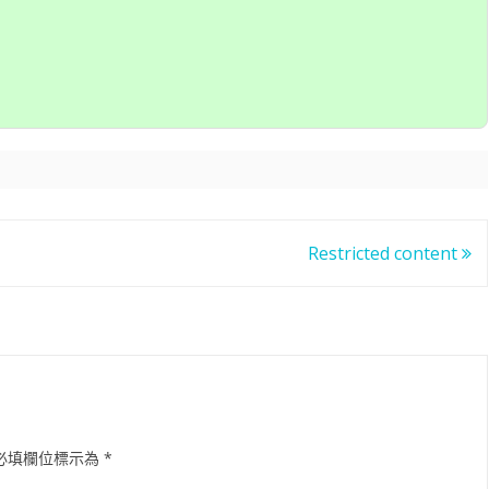
滑塊破解
SCRAPY 非前端動態
Restricted content
必填欄位標示為
*