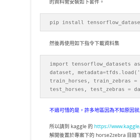
的資料需安裝如下套件。
KOTLIN 匿名物件
C# OPENCV
HA
WE
CU
KOTLIN 抽象類別
C# 其它
AN
AN
AN
pip install tensorflow_datas
KOTLIN 例外處理
JNI
然後再使用如下指令下載資料集
THREAD與LAMBDA
專
import tensorflow_datasets as
dataset, metadata=tfds.load('
train_horses, train_zebras = 
不過可惜的是，許多地區因為不知原因就
所以請到 kaggle 的
https://www.kaggle
解開後置於專案下的 horse2zebra 目錄