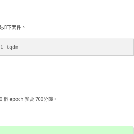
台銀黃金儲摺
MAPBOX WITH PLOTLY
TENSORFLOW
AI 強化學習
DNS
WEBCAM
YOL
VGG16
自定模
TENS
懲罰函
強化學
INCLU
啟動WE
SELENIUM IDE
IGRAPH
鐵達尼號生存預測
安全防護
PYQT6 視窗
YOLO
GOOGL
自定模
TENS
NUM
Q LE
CSRF
SOCK
QT 基
安裝如下套件。
SELENIUM
汽車儀錶板
BARCODE 製作與辨識
GOOGLE SMTP 發送信件
PYTHON 專案
YOLO
GOD
VGG1
TF2 
模型步
Q LE
會員登
WEBCA
PYCHA
PYTH
台灣彩券
車牌辨識
WEBSOCKET
OPENGL
TENSO
神經網
TENS
車牌模
特徵
SARS
DJANG
行車記
啟動視
圖片檢
QOPE
.1 tqdm
超新星資料爬取
PLOTLY及圖片顯示
IMAGEMAGICK
VGG1
蒙地卡羅
車牌偵
馬可夫
訊息視
一維條碼
PYOP
PYTH
YOUTUBE 下載
影像縮圖
動態規
按鈕事
天干地
英文字典
PYTHON 上傳圖片
PYQT
摩斯密
FACEBOOK 影片下載
GALLERY
QTAB
SERIA
個 epoch 就要 700分鐘。
FFMPEG-PYTHON
股市分析
QLIST
經緯度轉地址
DJANGO MAPBOX
PYT
SELENIUM爬取圖片