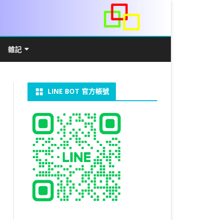
雜記
/WIN11安裝詳解
常見數學公式
電算機概論
開發環境
LINE BOT 官方帳號
V LINUX
FFMEPG 推播
JAVA 環境及專案開啟
自訂資料型態及資料結構
C++ IO及運算子
第七章 指標
向
V WINDOWS
U 設定
法
中藥
JAVA 基本語法
類別與建構子
IF 決策分析
第八章 結構，列舉型別，二元樹
第十章 物件導向封裝(一)
器架設伺服器
U 安裝 CUDA
裝設定
類別變數
 & CUPY
NIKON P1000
決策分析- IF
繼承 INHERITANCE
JDBC
C 迴圈
第九章 檔案讀寫
第十一章 物件導向封裝(二)
定時K彈
實物拍攝
07W架設伺服器
 MYSQL 8.0
CTED CONTENT
CAPSULATION
 NP 版
八字
迴圈LOOP
PACKAGE
MYSQL FOR JAVA
JAVAFX 專案設定
蒙地卡羅求 PI 值
專案製作
第十二章 繼承與多型
棒球遊戲
MYSQL8.X 安裝
拍攝技巧
八字查詢表
N)
理
與 SSL
CTED CONTENT
DB
WORDPRESS/SSL
ON 建構子
計學
AS 基本格式
私人記事
JAVA 陣列
權限
MYSQL PYTHON 化
JAVA FX 猜拳遊戲
執行緒基礎
C 陣列
第十三章 OPENCV
秘密差
LOCK TABLE
手機WIFI助理
陰陽
RESTRICTED CONTENT
CTED CONTENT
RESS 安裝及設定
連結及二元樹
S 與 EXCEL
JAVA 方法
多型
JAVA FX 計數器
THREAD SYNCHRONIZED
泛型
C 函式
STATIC 變數的用法
基地台
MYSQL中文亂碼
MSSQL SERVER 安裝設定
手機遙控
RESTRICTED CONTENT
ADSL
U SSH
CTED CONTENT
PRESS頁面設定
WS 安裝 GIT
法
YXL 與 EXCEL
抽象類別
JAVA FX 打磚塊
THREAD JOIN
STREAM
JAVA WEB 環境設定
數字龍捲風
MYSQL 日期格式
資料備份與還原
RESTRICTED CONTENT