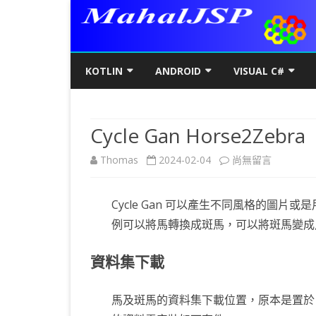
KOTLIN
ANDROID
VISUAL C#
KOTLIN基礎
初階
KOTLIN 基本語法
C#初階
AN
Cycle Gan Horse2Zebra
KOTLIN進階
進階
空值NULL SAFETY
KOTLIN 類別
C#進階
基
SQ
在
Thomas
2024-02-04
尚無留言
KOTLIN視窗
JAVA版
條件控制
GET/SET及權限
KOTLIN 視窗設定
C#列印
LA
MY
AJ
〈Cycle
KOTLIN WEB
KOTLIN 迴圈
全域變數
JAVAFX 視窗專案
KOTLIN WEB 環境架設
WPF
螢
SD
AJ
Cycle Gan 可以產生不同風格的圖
Gan
KOTLIN 陣列
DATA CLASS
SWING UI DESIGNER
C# 執行緒
自訂
AP
AJ
例可以將馬轉換成斑馬，可以將斑馬變成
Horse2Zebra〉
KOTLIN 函數
二元樹BINARY TREE
打包成 JAR 檔
C# MSSQL
AN
GP
AN
中
資料集下載
KOTLIN 高階函數
KOTLIN 繼承
C# 與 MYSQL
專
CA
AN
馬及斑馬的資料集下載位置，原本是置於 Tens
KOTLIN 介面
C#物件導向
AN
RO
AN