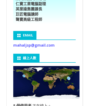
仁寶工業電腦副理
O車牌辨識
型5種花卉
ORFLOW安裝
數
習簡介
DE & EXTENDS
BCAM
SECURE CODING -7
多執行緒
英業達集團課長
巨匠電腦講師
V8自訂美金模型
E OBJECT DETECTION
型17種花卉
ORFLOW 2 基本語法
PY 多階迴歸線逼近法
ARNING 一維走法
 跨站請求攻擊
ET傳送影像
礎
JDBC – 5
THREADING LOCAL
聲寶高級工程師
V8視窗專案
自訂模型
9 特徵
常用函數
驟
ARNING 迷宮走法
入系統
M SAVE VIDEO
RM & QTDESIGNER
ON 製作縮圖
LOCALIZTION – 8
分散式處理
EMAIL
RFLOW SERVING
路風格轉換
OR 陣列
型訓練
A 公式
O & FAIL2BAN
錄器
窗
視器
NGLWIDGET
ANNOTATIONS – 6
mahaljsp@gmail.com
9口罩判定
 TF 版
測及辨識
鍊
窗
 BARCODE
ENGL基礎
ON MAGICK
畫
件
支
線上人數
6 圖片瀏覽
碼
LEWIDGET
L PORT
WIDGET
HON物件導向實例
5 個使用者
正在線上。