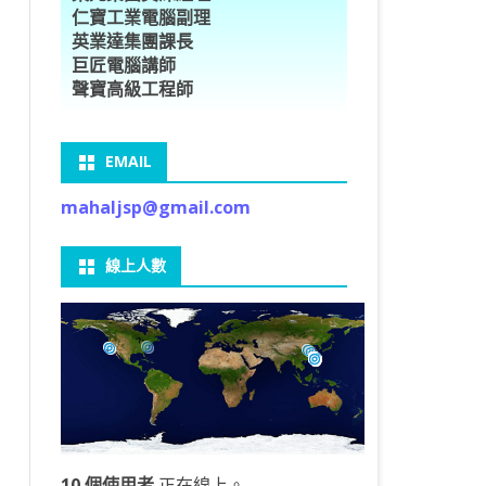
仁寶工業電腦副理
O車牌辨識
型5種花卉
ORFLOW安裝
數
習簡介
DE & EXTENDS
BCAM
SECURE CODING -7
多執行緒
英業達集團課長
巨匠電腦講師
V8自訂美金模型
E OBJECT DETECTION
型17種花卉
ORFLOW 2 基本語法
PY 多階迴歸線逼近法
ARNING 一維走法
 跨站請求攻擊
ET傳送影像
礎
JDBC – 5
THREADING LOCAL
聲寶高級工程師
V8視窗專案
自訂模型
9 特徵
常用函數
驟
ARNING 迷宮走法
入系統
M SAVE VIDEO
RM & QTDESIGNER
ON 製作縮圖
LOCALIZTION – 8
分散式處理
EMAIL
RFLOW SERVING
路風格轉換
OR 陣列
型訓練
A 公式
錄器
窗
視器
NGLWIDGET
ANNOTATIONS – 6
mahaljsp@gmail.com
9口罩判定
 TF 版
測及辨識
鍊
窗
 BARCODE
ENGL基礎
ON MAGICK
畫
件
支
線上人數
6 圖片瀏覽
碼
LEWIDGET
L PORT
WIDGET
HON物件導向實例
10 個使用者
正在線上。