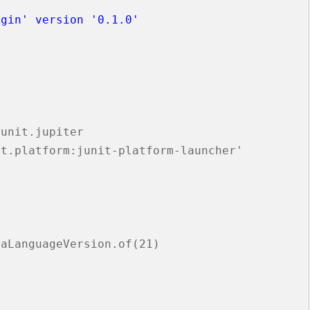
ugin' version '0.1.0'
滑塊破解
SCRAPY 非前端動態
unit.jupiter

t.platform:junit-platform-launcher'



aLanguageVersion.of(21)
