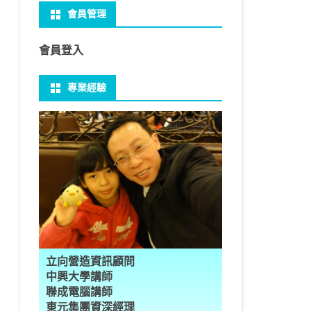
會員管理
 NO-IP
CTED CONTENT
PRESS常用外掛
礎操作
性
FRAME 與 MYSQL
CV 基礎
PER 模型 – 影片內崁字幕
介面
THREAD YIELD
集合
GRADLE 專案
建立新專案
樹狀圖分析
MYSQL 基本語法
MSSQL語法
U 防火牆
 直播伺服器
PRESS強化留言板
用指令
多型
型
H RECOGNITION
匿名類別 ANONYMOUS
THREAD WAIT
字串處理
MAVEN 專案
物件代管 IOC DI BEAN
1Z0-819 考試規則
邏輯運算子
SQL INJECTION
預存程序
會員登入
U VSFTPD
ESS 執行 JS PHP
案加入 GIT
數
理
 與OPENCV
識模型
房價預測
JAVA LAMBDA
THREAD其他
例外處理
JSP/JSTL
JAVA DATA TYPES – 28
全域方法
MYSQL SCHEMA
專業經驗
 MAIL SERVER
RESS內崁PHP
案加入 GIT
數
ON 抽象類別
JSON
換
T LEARN簡介
NESS
ORD2VEC
其他特殊類別
THREAD API
JAVA 檔案與目錄
JAVA SERVLET
CONTROLLING FLOW – 20
雜七雜八
建立資料表
ID 專案加入 GIT
編程
承
L
圖
量機SVM
識基礎知識
 OUTLIER FACTOR
量化
歸線逼近法
JAVA 基本I/O
SERVLET 載入模板
OBJECT-ORIENTED – 71
設計模式
子查詢
ER 設定
數
SLOTS
GIO & BYTESIO
ANS詳解
GHTFACE 人臉辨識
AL NETWORK
群後的房價
巴斷詞
數與微積分
YUI 安裝設定
第十章 物件操作
TOMCAT SESSION
EXCEPTION – 15
FINAL
VIEW
RVER
數
PERTY
示式
W
分析PCA
 人臉辨識
T詳解
數偏微分
AGE-TURBO WORKFLOW
N MNIST
件
JAVA FILE I/O NIO.2
JAKARTA UPLOAD FILE
ARRAYS AND COLLECTIONS – 28
JAVA 打包
TRIGGERS
DA
性
統操作
徵
作 – 影片人臉偵測
立與訓練
RCH基礎
量化
RCH 微分
風格
 GAN HORSE2ZEBRA
RESPONSE
LOCALIZATION
STREAMS AND LAMBDA – 37
PREPARED STATEMENT
AL FUNCTION
K
NE手勢辨識
多層感知器
 PYTORCH 版
 安裝
NIZER字典
最小值
RENDER
享器架設伺服器
L簡介
JDK MODULARIZATION – 18
STORED ROUTINES
立向營造資訊顧問
RATOR
AKE
 資料集
習簡介
 情緒偵測
PP
207W架設伺服器
CONCURRENCY – 7
行程與執行緒
中興大學講師
聯成電腦講師
果模型
原理
9辨識
 黃金分析
 OPTIMIZER
原理
步規畫
JAVA I/O API – 11
多行程
東元集團資深經理