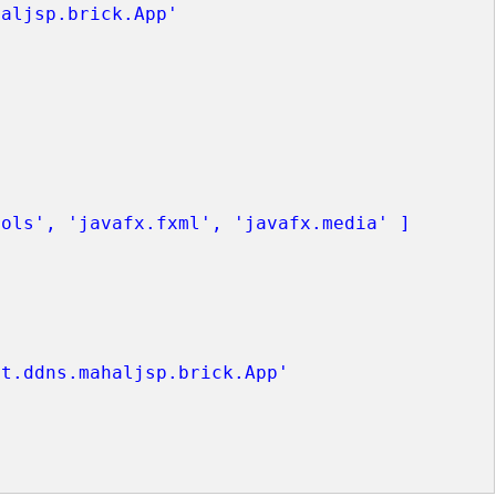
haljsp.brick.App'
ols', 'javafx.fxml', 'javafx.media' ]

t.ddns.mahaljsp.brick.App'
