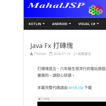
KOTLIN
ANDROID
VISUAL C#
KOTLIN基礎
初階
KOTLIN 基本語法
C#初階
AN
Java Fx 打磚塊
KOTLIN進階
進階
空值NULL SAFETY
KOTLIN 類別
C#進階
基
SQ
在
Thomas
2026-01-16
尚無留言
KOTLIN視窗
JAVA版
條件控制
GET/SET及權限
KOTLIN 視窗設定
C#列印
LA
MY
AJ
〈Java
KOTLIN WEB
KOTLIN 迴圈
全域變數
JAVAFX 視窗專案
KOTLIN WEB 環境架設
WPF
螢
SD
AJ
打磚塊是五、六年級生很流行的電玩遊戲
Fx
KOTLIN 陣列
DATA CLASS
SWING UI DESIGNER
C# 執行緒
自訂
AP
AJ
複雜的，請耐心研讀。
打
KOTLIN 函數
二元樹BINARY TREE
打包成 JAR 檔
C# MSSQL
AN
GP
AN
磚
本篇完整代碼請由
brick.zip
下載
KOTLIN 高階函數
KOTLIN 繼承
C# 與 MYSQL
專
CA
AN
塊〉
KOTLIN 介面
C#物件導向
AN
RO
AN
中