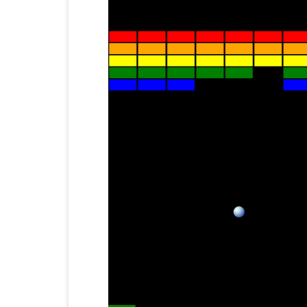
KOTLIN 匿名物件
C# OPENCV
HA
WE
CU
KOTLIN 抽象類別
C# 其它
AN
AN
AN
KOTLIN 例外處理
JNI
THREAD與LAMBDA
專