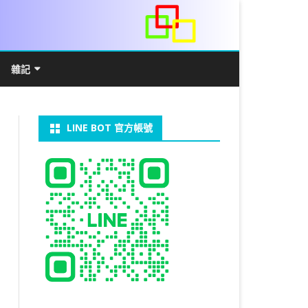
雜記
/WIN11安裝詳解
常見數學公式
電算機概論
開發環境
LINE BOT 官方帳號
V LINUX
FFMEPG 推播
JAVA 環境及專案開啟
自訂資料型態及資料結構
C++ IO及運算子
第七章 指標
向
V WINDOWS
U 設定
法
中藥
JAVA 基本語法
類別與建構子
IF 決策分析
第八章 結構，列舉型別，二元樹
第十章 物件導向封裝(一)
器架設伺服器
U 安裝 CUDA
裝設定
類別變數
 & CUPY
NIKON P1000
決策分析- IF
繼承 INHERITANCE
JDBC
C 迴圈
第九章 檔案讀寫
第十一章 物件導向封裝(二)
定時K彈
實物拍攝
07W架設伺服器
 MYSQL 8.0
CTED CONTENT
CAPSULATION
 NP 版
八字
迴圈LOOP
PACKAGE
MYSQL FOR JAVA
JAVAFX 專案設定
蒙地卡羅求 PI 值
專案製作
第十二章 繼承與多型
棒球遊戲
MYSQL8.X 安裝
拍攝技巧
八字查詢表
N)
理
與 SSL
CTED CONTENT
DB
WORDPRESS/SSL
ON 建構子
計學
AS 基本格式
私人記事
JAVA 陣列
權限
MYSQL PYTHON 化
JAVA FX 猜拳遊戲
執行緒基礎
C 陣列
第十三章 OPENCV
秘密差
LOCK TABLE
手機WIFI助理
陰陽
RESTRICTED CONTENT
CTED CONTENT
RESS 安裝及設定
連結及二元樹
S 與 EXCEL
JAVA 方法
多型
JAVA FX 計數器
THREAD SYNCHRONIZED
泛型
C 函式
STATIC 變數的用法
基地台
MYSQL中文亂碼
MSSQL SERVER 安裝設定
手機遙控
RESTRICTED CONTENT
ADSL
U SSH
CTED CONTENT
PRESS頁面設定
WS 安裝 GIT
法
YXL 與 EXCEL
抽象類別
JAVA FX 打磚塊
THREAD JOIN
STREAM
JAVA WEB 環境設定
數字龍捲風
MYSQL 日期格式
資料備份與還原
RESTRICTED CONTENT