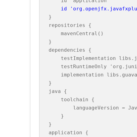
    id 'org.openjfx.javafxpl
}

repositories {

    mavenCentral()

}

dependencies {

    testImplementation libs.j
    testRuntimeOnly 'org.juni
    implementation libs.guava
}

java {

    toolchain {

        languageVersion = Jav
    }

}
