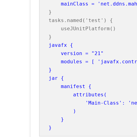
    mainClass = 'net.ddns.ma
}

tasks.named('test') {

    useJUnitPlatform()

javafx {

    version = "21"

    modules = [ 'javafx.contr
}

jar {

    manifest {

        attributes(

            'Main-Class': 'ne
        )

    }
