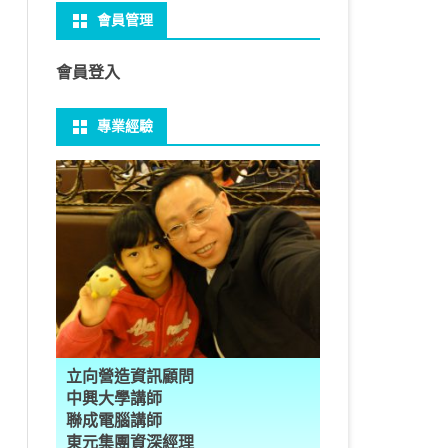
會員管理
 NO-IP
CTED CONTENT
PRESS頁面設定
WS 安裝 GIT
性
FRAME 與 MYSQL
CV 基礎
PER 模型 – 影片內崁字幕
介面
THREAD YIELD
集合
GRADLE 專案
建立新專案
樹狀圖分析
MYSQL 日期格式
資料備份與還原
U 防火牆
CTED CONTENT
PRESS常用外掛
礎操作
多型
型
H RECOGNITION
匿名類別 ANONYMOUS
THREAD WAIT
字串處理
MAVEN 專案
物件代管 IOC DI BEAN
1Z0-819 考試規則
邏輯運算子
MYSQL 基本語法
MSSQL語法
會員登入
U VSFTPD
 直播伺服器
PRESS強化留言板
用指令
數
理
 與OPENCV
識模型
房價預測
JAVA LAMBDA
THREAD其他
例外處理
JSP/JSTL
JAVA DATA TYPES – 28
全域方法
SQL INJECTION
預存程序
專業經驗
 MAIL SERVER
ESS 執行 JS PHP
案加入 GIT
數
ON 抽象類別
JSON
換
T LEARN簡介
NESS
ORD2VEC
其他特殊類別
THREAD API
JAVA 檔案與目錄
JAVA SERVLET
CONTROLLING FLOW – 20
雜七雜八
MYSQL SCHEMA
RESS內崁PHP
案加入 GIT
編程
承
L
圖
量機SVM
識基礎知識
 OUTLIER FACTOR
量化
歸線逼近法
JAVA 基本I/O
SERVLET 載入模板
OBJECT-ORIENTED – 71
設計模式
建立資料表
ER 設定
ID 專案加入 GIT
數
SLOTS
GIO & BYTESIO
ANS詳解
GHTFACE 人臉辨識
AL NETWORK
群後的房價
巴斷詞
數與微積分
YUI 安裝設定
第十章 物件操作
TOMCAT SESSION
EXCEPTION – 15
FINAL
子查詢
RVER
數
PERTY
示式
W
分析PCA
 人臉辨識
T詳解
數偏微分
AGE-TURBO WORKFLOW
N MNIST
件
JAVA FILE I/O NIO.2
JAKARTA UPLOAD FILE
ARRAYS AND COLLECTIONS – 28
JAVA 打包
VIEW
DA
性
統操作
徵
作 – 影片人臉偵測
立與訓練
RCH基礎
量化
RCH 微分
風格
 GAN HORSE2ZEBRA
RESPONSE
LOCALIZATION
STREAMS AND LAMBDA – 37
TRIGGERS
AL FUNCTION
K
NE手勢辨識
多層感知器
 PYTORCH 版
 安裝
NIZER字典
最小值
RENDER
享器架設伺服器
L簡介
JDK MODULARIZATION – 18
PREPARED STATEMENT
立向營造資訊顧問
RATOR
AKE
 資料集
習簡介
 情緒偵測
PP
207W架設伺服器
CONCURRENCY – 7
STORED ROUTINES
行程與執行緒
中興大學講師
聯成電腦講師
果模型
原理
9辨識
 黃金分析
 OPTIMIZER
原理
步規畫
JAVA I/O API – 11
多行程
東元集團資深經理