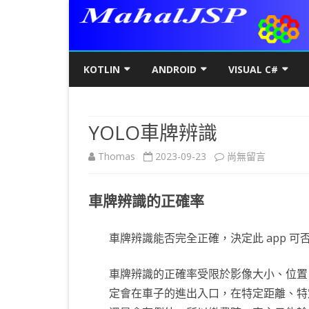
KOTLIN
ANDROID
VISUAL C#
KOTLIN基礎
初階
KOTLIN 基本語法
C#初階
AN
YOLO車牌辨識
KOTLIN進階
進階
空值NULL SAFETY
KOTLIN 類別
C#進階
基
SQ
在
Thomas
2023-09-23
尚無留言
KOTLIN視窗
JAVA版
條件控制
GET/SET及權限
KOTLIN 視窗設定
C#列印
LA
MY
AJ
〈YOLO
KOTLIN WEB
KOTLIN 迴圈
全域變數
JAVAFX 視窗專案
KOTLIN WEB 環境架設
WPF
螢
SD
AJ
車牌辨識的正確率
車
KOTLIN 陣列
DATA CLASS
SWING UI DESIGNER
C# 執行緒
自訂
AP
AJ
牌
車牌辨識能否完全正確，決定此 app 可
KOTLIN 函數
二元樹BINARY TREE
打包成 JAR 檔
C# MSSQL
AN
GP
AN
辨
KOTLIN 高階函數
KOTLIN 繼承
C# 與 MYSQL
專
CA
AN
車牌辨識的正確率受限於影像大小、位置
識〉
定會在車子的進出入口，在特定距離、特
KOTLIN 介面
C#物件導向
AN
RO
AN
中