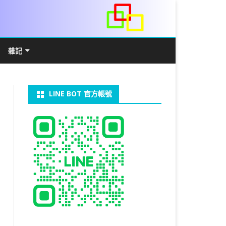
雜記
/WIN11安裝詳解
常見數學公式
電算機概論
開發環境
LINE BOT 官方帳號
V LINUX
FFMEPG 推播
JAVA 環境及專案開啟
自訂資料型態及資料結構
C++ IO及運算子
第七章 指標
向
V WINDOWS
U 設定
法
中藥
JAVA 基本語法
類別與建構子
IF 決策分析
第八章 結構，列舉型別，二元樹
第十章 物件導向封裝(一)
器架設伺服器
U 安裝 CUDA
類別變數
 & CUPY
NIKON P1000
決策分析- IF
繼承 INHERITANCE
JDBC
C 迴圈
第九章 檔案讀寫
第十一章 物件導向封裝(二)
定時K彈
實物拍攝
07W架設伺服器
 MYSQL 8.0
裝設定
CAPSULATION
 NP 版
八字
迴圈LOOP
PACKAGE
MYSQL FOR JAVA
JAVAFX 專案設定
蒙地卡羅求 PI 值
專案製作
第十二章 繼承與多型
棒球遊戲
拍攝技巧
八字查詢表
N)
理
與 SSL
CTED CONTENT
ON 建構子
計學
AS 基本格式
私人記事
JAVA 陣列
權限
MYSQL PYTHON 化
JAVA FX 猜拳遊戲
執行緒基礎
C 陣列
第十三章 OPENCV
秘密差
MYSQL8.X 安裝
手機WIFI助理
陰陽
RESTRICTED CONTENT
CTED CONTENT
DB
WORDPRESS/SSL
連結及二元樹
S 與 EXCEL
JAVA 方法
多型
JAVA FX 計數器
THREAD SYNCHRONIZED
泛型
C 函式
STATIC 變數的用法
基地台
LOCK TABLE
手機遙控
RESTRICTED CONTENT
ADSL
U SSH
CTED CONTENT
RESS 安裝及設定
法
YXL 與 EXCEL
抽象類別
JAVA FX 打磚塊
THREAD JOIN
STREAM
JAVA WEB 環境設定
數字龍捲風
MYSQL中文亂碼
MSSQL SERVER 安裝設定
RESTRICTED CONTENT