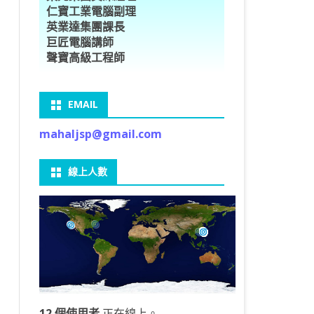
仁寶工業電腦副理
O車牌辨識
型5種花卉
ORFLOW安裝
數
習簡介
DE & EXTENDS
BCAM
SECURE CODING -7
多執行緒
英業達集團課長
巨匠電腦講師
V8自訂美金模型
E OBJECT DETECTION
型17種花卉
ORFLOW 2 基本語法
PY 多階迴歸線逼近法
ARNING 一維走法
 跨站請求攻擊
ET傳送影像
礎
JDBC – 5
THREADING LOCAL
聲寶高級工程師
V8視窗專案
自訂模型
9 特徵
常用函數
驟
ARNING 迷宮走法
入系統
M SAVE VIDEO
RM & QTDESIGNER
ON 製作縮圖
LOCALIZTION – 8
分散式處理
EMAIL
RFLOW SERVING
路風格轉換
OR 陣列
型訓練
A 公式
O & FAIL2BAN
錄器
窗
視器
NGLWIDGET
ANNOTATIONS – 6
mahaljsp@gmail.com
9口罩判定
 TF 版
測及辨識
鍊
窗
 BARCODE
ENGL基礎
ON MAGICK
畫
件
支
線上人數
6 圖片瀏覽
碼
LEWIDGET
L PORT
WIDGET
HON物件導向實例
12 個使用者
正在線上。