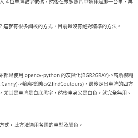
入 4 位車牌數字號碼，然後在眾多照片中選擇是那一台車，再
NDLER
BRTC
STOM SDK
AI 深度學習
CLICKONCE 發行
FILEDIALOG
C# CLASS
OPENCV 環境架設
GPIO PYTHON
RESTRICTED CONTENT
RESTRICTED CONTENT
WEBRTC簡介
第十一章 INTENT
第十八章 NOTIFICATION
BLUETOOTH
ANDROID常用項目
第三章 TEXTUREVIEW
ANDROID 反組譯及混淆
EXPORT TO JAR
GIT
DICT & SET
插值法INTERPOLATE
PYSIDE6 打磚塊
JAVASCRIPT
MATPLOTLIB詳解
OPENCV
語音辨識
DATAGRID
SPRING BOOT
樹莓派環境設定
UBUNTU
RESTRI
WORD
WINDO
物件屬
DATA
OPEN
WHIS
DROID 常用查詢
DROID MAPBOX
DROID圖表
財經分析
C# 爬蟲
LISTBOX
C# 繼承
WEBCAM
C# OPENGL TEAPOT
樹莓派 ANDROID 編譯
IMAGECAPTURE 拍照
RESTRICTED CONTENT
RESTRICTED CONTENT
MAPBOX 簡介
第十九章 BROADCASTRECEIVER
RELATIVELAYOUT 錨點
自動更新APP
第四章 EFFECTFACTORY
RELEASE TO GOOGLE PLAY
EXPORT TO AAR
安裝MPANDROIDCHART SDK
DEBIAN 安裝及設定
字串及編碼
流水帳與樞紐分析
WNMP/WORDPRESS/SSL
24節氣動畫
OCR文字辨識
COLAB
資料取得
WPF DIALOG
JAVA 11 – 1Z0-819 模擬考
點亮LED
UBUNT
RESTRI
WORD
GIT 基
繼承與
色彩模
SPEEC
識呢? 這就有很多調校的方式，目前還沒有絕對精準的方法。
DJANGO
保留設定值
C# 抽象類別
OPENGL 環境安裝
VIDEOCAPTURE 錄影
RESTRICTED CONTENT
RESTRICTED CONTENT
DISPLAY USER’S LOCATION
HELLO WORLD
第二十章 APPWIDGET
安裝APK
第五章 GL_TEXTURE
JAVA DOC
折線圖 LINECHART
VMWARE 安裝及設定
PYTHON 函數
XML解析
網站壓力測試
24節氣計算
聊天機器人 OLLAMA
房價預測
DASH – 股市看盤
DJANGO FOR WINDOWS
WEBBROWSER
JAVA MISC
輕觸開關
UBUNT
NGINX
WORD
GIT 常
基本函
例外處
PYQT
語音辨
波士頓
案
LINEBOT
WPF繪圖
C# 介面
SERIAL PORT
IMAGEANALYSIS 拍照
RESTRICTED CONTENT
RESTRICTED CONTENT
ANNOTATION
JNI 資料型態與傳送
ANDROID 猜拳遊戲
第二十一章 GOOGLE MAP
BARCODE 掃瞄
OPENGL ES2 繪制圖檔
長條圖 BARCHART
ARCH LINUX
時間格式
PYTHON 進階其它
前端與後端
SEABORN海生圖
SCIKIT LEARN
NLP
K 線 – CANDLESTICK
DJANGO WEB FOR LINUX
LINE BOT 簡介
C# XML 讀寫
超音波測距模組
UBUNTU
WORDPR
VS 新專
進階函
PYTH
序列化與
幾何變
SCIKI
SKEW
NLP W
PYTHON 模擬考
C# 圖片
C# 多型
RESTRICTED CONTENT
RESTRICTED CONTENT
RESTRICTED CONTENT
VIEW ANNOTATION
X264 ANDROID
IMAGEVIEW
GLSL內建變數
CHROME 遠端桌面連線
檔案及目錄
AJAX
CHARTIFY
人臉辨識
損失函數
ASGI
DJANGO WEBHOOK
ITS 模擬考
使用者控制項
LCD1602
SAMBA
WORDP
VS 舊專
函數式
多重繼
PYKM
影像繪
支持向
AI辨
LOCAL
英文向
多階迴
PYTHON 其它
身份証產生器
神奇寶貝物件導向
MEDIACODEC 音頻編碼
RESTRICTED CONTENT
RESTRICTED CONTENT
MAPBOX EVENT
FFMPEG ANDROID
AUTOCAD安裝破解移除
模組化
REQUEST套件
BOKEH
手寫辨識
AI 生成 – COMFYUI
WAGTAIL CMS
推播訊息
TQC模擬考
LINUX PYTHON
動態新增 GRID
SERVO 伺服馬達
PRINT
ANDRO
高階函
白名單 
STRIN
濾鏡
K-ME
INSI
NEUR
刪除離
中文結
線性代
COMF
 opencv-python 的灰階化(BGR2GRAY)->高斯模糊
2.Canny)->輪廓檢測(cv2.findCoutours)，最後定出車牌的四方
BING MAP FOR WPF
MEDIAMUXER 儲存 MP4
RESTRICTED CONTENT
RESTRICTED CONTENT
9.0版基本元件
IIS架設
資料庫帳密解決方案
PLOTLY-EXPRESS
CUDA安裝
生成對抗網路
新增網頁
一般訊息
包裝成EXE檔
PAGE UNLOAD EVENT
步進馬達
GIT SE
返回函
@PRO
正規表
PILLO
主成份
DLIB
MNIS
文字雲
損失函
Z-IM
DCGA
靜態文
，尤其是車牌是白底黑字，然後車身又是白色，就完全無用。
浮水印 WATERMARK
RESTRICTED CONTENT
MAPBOX GEOJSON
BS4 爬取小說
PLOTLY
PYTORCH
KAGGLE FRUITS
網路概論
模版訊息
PDF 報表列印
SNORT
LAMB
特殊屬
作業系
影像特
專案實
模型建
PYTO
中文向
PYTO
吉卜力
CYCLE
HTTP
IP簡介
自訂 MAPVIEW 類別
簡繁體轉換
PLOTLY 子繪圖區
YOLO
YOLACT
網頁 LAYOUT
FLASK WEBHOOK
PYTHON VIRTUAL KEYBOARD
PARTI
列舉
集合
自訂SD
CVZO
MLP
蒙地卡羅
YOLO
TOKE
函數的
載入模板
IP分
HTM
REQUESTS 下載與上傳圖片
PLOTLY 黃金分析
物件偵測
KAGGLE 房價預測
模板標籤
NGROK
建立安裝檔 – NSIS
DECO
多工
DEEPF
COCO
機器學
LSTM
學習率
網頁 A
RTF8
CSS
準的方式，此方法適用各國的車型及顏色。
台灣股市分析
PLOTLY 台灣股市分析
VGG19
股票線性迴歸預測
DJANGO & MYSQL
PYINSTALLER 內崁圖片
自訂水
CNN
VGG1
LSTM
優化器 –
DNS 
網頁初