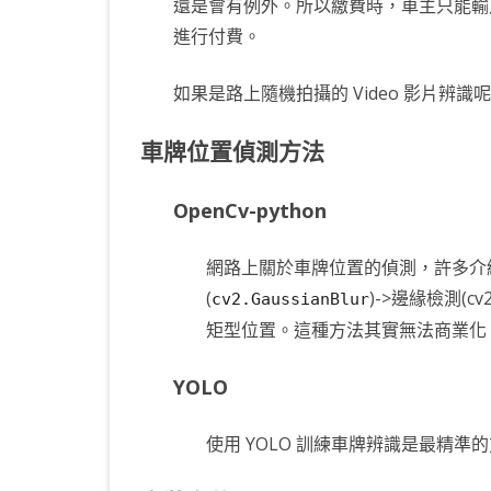
還是會有例外。所以繳費時，車主只能輸
KOTLIN 匿名物件
C# OPENCV
HA
WE
CU
進行付費。
KOTLIN 抽象類別
C# 其它
AN
AN
AN
如果是路上隨機拍攝的 Video 影片辨
KOTLIN 例外處理
JNI
車牌位置偵測方法
THREAD與LAMBDA
專
OpenCv-python
網路上關於車牌位置的偵測，許多介紹都是使用
(
)->邊緣檢測(cv
cv2.GaussianBlur
矩型位置。這種方法其實無法商業化
YOLO
使用 YOLO 訓練車牌辨識是最精