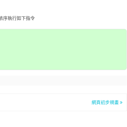
台銀黃金儲摺
MAPBOX WITH PLOTLY
TENSORFLOW
AI 強化學習
DNS
WEBCAM
YOL
VGG16
自定模
TENS
懲罰函
強化學
INCLU
啟動WE
，請依序執行如下指令
SELENIUM IDE
IGRAPH
鐵達尼號生存預測
安全防護
PYQT6 視窗
YOLO
GOOGL
自定模
TENS
NUM
Q LE
CSRF
SOCK
QT 基
SELENIUM
汽車儀錶板
BARCODE 製作與辨識
GOOGLE SMTP 發送信件
PYTHON 專案
YOLO
GOD
VGG1
TF2 
模型步
Q LE
會員登
WEBCA
PYCHA
PYTH
台灣彩券
車牌辨識
WEBSOCKET
OPENGL
TENSO
神經網
TENS
車牌模
特徵
SARS
DJANG
行車記
啟動視
圖片檢
QOPE
超新星資料爬取
PLOTLY及圖片顯示
IMAGEMAGICK
VGG1
蒙地卡羅
車牌偵
馬可夫
訊息視
一維條碼
PYOP
PYTH
YOUTUBE 下載
影像縮圖
動態規
按鈕事
天干地
英文字典
PYTHON 上傳圖片
PYQT
摩斯密
FACEBOOK 影片下載
GALLERY
QTAB
SERIA
FFMPEG-PYTHON
股市分析
QLIST
網頁初步規畫
經緯度轉地址
DJANGO MAPBOX
PYT
SELENIUM爬取圖片