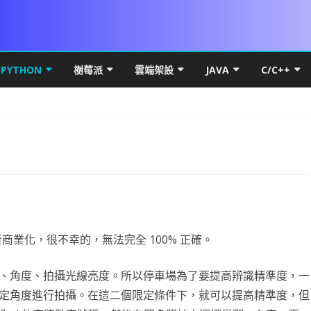
Skip
to
PYTHON
樹莓派
雲端架設
JAVA
C/C++
content
DROID 環境安裝
PYTHON 初階
VS 簡介及基礎
UBUNTU MATE FOR PI 4
MICROSOFT WINDOWS
PYTHON 環境安裝
JAVA 基礎
C++初階
WIN10
本架構
LITE FOR ANDROID
數學PYTHON圖解
IF 決策分析
基本檔案操作
PI OS SERVER
網路概論
VSCODE & PYTHON
線性代數
JAVA 進階
C++進階
HYPER-
基礎篇
YOUT
SQL FOR ANDROID
初階
PYTHON 進階
C# 迴圈
C# 多執行緒
PDF
RASPBERRY FFMEPG
第五章 畫面元件
UBUNTU
PYTHON FOR LINUX
PYTHON 物件導向
VSCODE 建立 JAVA 專案
C++物件導
HYPER-
IP簡介
UBUNT
類別語
幕自轉
CARD權限
進階
PYSIDE6 視窗
C# 陣列
上傳檔案到 WEB SERVER
WPF PRINTDIALOG
WPF UI
UBUNTU OFFICAL FOR PI 4
第六章 事件
第十三章 PREFERENCE
DOCKER
基本語法
NUMPY
QT 基礎
WPF簡介
JAVA 資料庫
C++ APCS
WSL
IP分享
UBUNT
物件與
NUMPY
按鈕 CUSTOM BUTTON
K 更新機制
高階
PYTHON MYSQL
方法與函數
背景服務 WINDOWS SERVICE
列印流程
WPF RESOURCE
基礎執行緒
RASPBIAN FOR PI4
第七章 SPINNER 與 LISTVIEW
第十四章 SQLITE
VIEWPAGER
直播伺服器
條件判斷
線性代數
啟動與結束視窗
資料庫簡介
WPF GRID
封裝資源檔
JAVA 視窗
RTF82
UBUNTU
OBS安
封裝EN
蒙地卡羅
否商業化，很不幸的，無法完全 100% 正確。
DROID 權限
S訊號
DROID常用項目
爬蟲程式
C# 終極密碼
BITMAPIMAGE
FLOWDOCUMENT製作
WPF CHART
TASK.RUN
DATASET 與 DATATABLE
WOA FOR PI4
第八章 對話方框 ALERTDIALOG
第十五章 FRAGMENT
網路程式設計
UI與執行緒
資料庫
迴圈
PANDAS
按鈕事件及訊息視窗
MYSQL-CONNECTOR-PYTHON
何謂爬蟲
XAML 容器
WPF多國語系(LOCALIZATIO
圖表製作
JAVA THREAD
DNS 原
NGINX 
RESTRI
MYSQL
PYTH
基礎統
PAND
案後門程式
MERAX
DROID OPENGL ES
資料視覺化
ADB 控制範例
引擎抽離
C# 列印功能
C# YOUTUBE 下載
委派與事件
資料庫連線
CSI CAMERA
CAMERAX 簡介
第九章 資源檔
第十六章 SERVICE與執行緒
DRAWER
MAPBOX FOR ANDROID
第一章 OPENGL ES2 基礎概念
WORDPRESS
資料型態
MATPLOTLIB基礎
猜拳遊戲
關聯式資料庫
HTML簡介
資料表格式
WPF 選單
CPU效能顯示
JAVA API
OSI七層
DNS
RESTRI
MARIA
WNMP/
單雙向
PANDA
、角度、拍攝光線亮度。所以停車場為了要提高辨識精準度，一
定角度進行拍攝。在這二個限定條件下，就可以提高精準度，但
DROID 執行緒
OTENCODER
DROID發佈
AI 視覺辨識
JUST MY CODE
NPOI 匯出 EXCEL
C# MSSQL
C# 物件導向說明
PRINTER設定
相機預覽
ROOTENCODER簡介
第十章 頁面選單
第十七章 相簿實作
SURFACEVIEW
BLUETOOTH CHAT
第二章 GLSURFACEVIEW
GENERATE SIGNED APK
PHP & VSCODE
LIST & TUPLE
線性回歸
執行緒與回調
大型資料庫
CSS
DATAFRAME
AI簡介
畫面切換
JAVAWEB
電腦撥接 
UBUNT
RESTRI
MSSQL
WORDP
類別方
OPENP