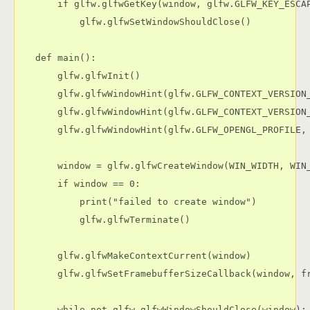
    if glfw.glfwGetKey(window, glfw.GLFW_KEY_ESCA
        glfw.glfwSetWindowShouldClose()
def main():
    glfw.glfwInit()
    glfw.glfwWindowHint(glfw.GLFW_CONTEXT_VERSION
    glfw.glfwWindowHint(glfw.GLFW_CONTEXT_VERSION
    glfw.glfwWindowHint(glfw.GLFW_OPENGL_PROFILE,
    window = glfw.glfwCreateWindow(WIN_WIDTH, WI
    if window == 0:
        print("failed to create window")
        glfw.glfwTerminate()
    glfw.glfwMakeContextCurrent(window)
    glfw.glfwSetFramebufferSizeCallback(window, f
    while not glfw.glfwWindowShouldClose(window):