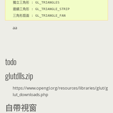
獨立三角形 : GL_TRIANGLES
連續三角形 : GL_TRIANGLE_STRIP
三角形扇面 : GL_TRIANGLE_FAN
aa
todo
glutdlls.zip
https://www.opengl.org/resources/libraries/glut/g
lut_downloads.php
自帶視窗