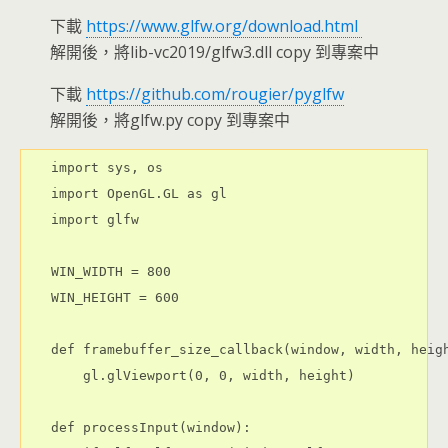
下載
https://www.glfw.org/download.html
解開後，將lib-vc2019/glfw3.dll copy 到專案中
下載
https://github.com/rougier/pyglfw
解開後，將glfw.py copy 到專案中
import sys, os
import OpenGL.GL as gl
import glfw
WIN_WIDTH = 800
WIN_HEIGHT = 600
def framebuffer_size_callback(window, width, heig
    gl.glViewport(0, 0, width, height)
def processInput(window):