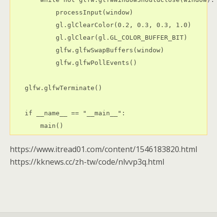
        processInput(window)
        gl.glClearColor(0.2, 0.3, 0.3, 1.0)
        gl.glClear(gl.GL_COLOR_BUFFER_BIT)
        glfw.glfwSwapBuffers(window)
        glfw.glfwPollEvents()
glfw.glfwTerminate()
if __name__ == "__main__":
    main()
https://www.itread01.com/content/1546183820.html
https://kknews.cc/zh-tw/code/nlvvp3q.html