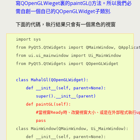
寫QOpenGLWieget裏的paintGL()方法。所以我們必
需自創一個自已的QOpenGLWidget子類別.
下面的代碼，執行結果只會有一個黑色的視窗
import sys
from PyQt5.QtWidgets import QMainWindow, QApplica
from ui.ui_mainwindow import Ui_MainWindow
from PyQt5.QtWidgets import QOpenGLWidget
class MahalGl(QOpenGLWidget):
    def __init__(self, parent=None):
        super().__init__(parent)
    def paintGL(self):
        #當視窗Ready時、改變視窗大小、或是在外部程式執行
        pass
class MainWindow(QMainWindow, Ui_MainWindow):
    def __init__(self, parent=None):