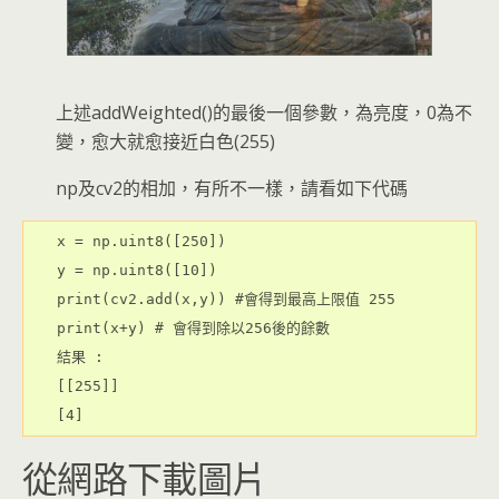
上述addWeighted()的最後一個參數，為亮度，0為不
變，愈大就愈接近白色(255)
np及cv2的相加，有所不一樣，請看如下代碼
x = np.uint8([250])
y = np.uint8([10])
print(cv2.add(x,y)) #會得到最高上限值 255
print(x+y) # 會得到除以256後的餘數
結果 :
[[255]]
[4]
從網路下載圖片