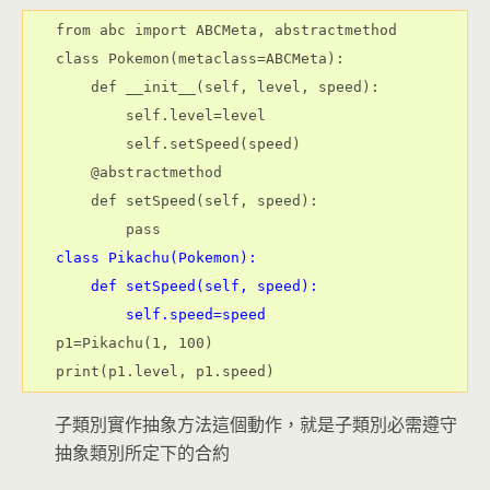
from abc import ABCMeta, abstractmethod
class Pokemon(metaclass=ABCMeta):
    def __init__(self, level, speed):
        self.level=level
        self.setSpeed(speed)
    @abstractmethod
    def setSpeed(self, speed):
        pass
class Pikachu(Pokemon):
    def setSpeed(self, speed):
        self.speed=speed
p1=Pikachu(1, 100)
print(p1.level, p1.speed)
子類別實作抽象方法這個動作，就是子類別必需遵守
抽象類別所定下的合約