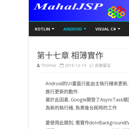
KOTLIN
ANDROID
VISUAL C#
KOTLIN基礎
初階
KOTLIN 基本語法
C#初階
AN
第十七章 相簿實作
KOTLIN進階
進階
空值NULL SAFETY
KOTLIN 類別
C#進階
基
SQ
在
Thomas
2016-12-14
尚無留言
KOTLIN視窗
JAVA版
條件控制
GET/SET及權限
KOTLIN 視窗設定
C#列印
LA
MY
AJ
〈第
KOTLIN WEB
KOTLIN 迴圈
全域變數
JAVAFX 視窗專案
KOTLIN WEB 環境架設
WPF
螢
SD
AJ
Android的UI畫面只能由主執行緒來更新
十
KOTLIN 陣列
DATA CLASS
SWING UI DESIGNER
C# 執行緒
自訂
AP
AJ
進行更新的動作.
七
基於此因素, Google開發了AsyncTa
KOTLIN 函數
二元樹BINARY TREE
打包成 JAR 檔
C# MSSQL
AN
GP
AN
章
為新的執行緒, 負責後台耗時的工作
KOTLIN 高階函數
KOTLIN 繼承
C# 與 MYSQL
專
CA
AN
相
要使用此類別, 需實作doInBackground
KOTLIN 介面
C#物件導向
AN
RO
AN
簿