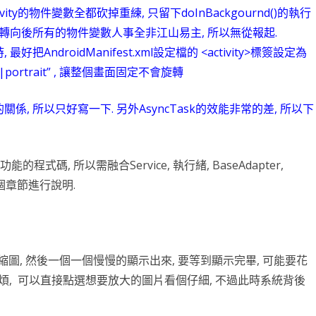
vity的物件變數全都砍掉重練, 只留下doInBackgournd()的執行
台銀黃金儲摺
MAPBOX WITH PLOTLY
TENSORFLOW
AI 強化學習
DNS
WEBCAM
YOL
VGG16
自定模
TENS
懲罰函
強化學
INCLU
啟動WE
因轉向後所有的物件變數人事全非江山易主, 所以無從報起.
SELENIUM IDE
IGRAPH
鐵達尼號生存預測
安全防護
PYQT6 視窗
YOLO
GOOGL
自定模
TENS
NUM
Q LE
CSRF
SOCK
QT 基
好把AndroidManifest.xml設定檔的 <activity>標簽設定為
scape|portrait” , 讓整個畫面固定不會旋轉
SELENIUM
汽車儀錶板
BARCODE 製作與辨識
GOOGLE SMTP 發送信件
PYTHON 專案
YOLO
GOD
VGG1
TF2 
模型步
Q LE
會員登
WEBCA
PYCHA
PYTH
, 所以只好寫一下. 另外AsyncTask的效能非常的差, 所以下
台灣彩券
車牌辨識
WEBSOCKET
OPENGL
TENSO
神經網
TENS
車牌模
特徵
SARS
行車記
啟動視
圖片檢
QOPE
超新星資料爬取
PLOTLY及圖片顯示
IMAGEMAGICK
VGG1
蒙地卡羅
車牌偵
馬可夫
訊息視
一維條碼
PYOP
PYTH
的程式碼, 所以需融合Service, 執行緒, BaseAdapter,
YOUTUBE 下載
影像縮圖
動態規
按鈕事
天干地
這個章節進行說明.
英文字典
PYTHON 上傳圖片
PYQT
摩斯密
FACEBOOK 影片下載
GALLERY
QTAB
SERIA
FFMPEG-PYTHON
股市分析
QLIST
的縮圖, 然後一個一個慢慢的顯示出來, 要等到顯示完畢, 可能要花
耐煩, 可以直接點選想要放大的圖片看個仔細, 不過此時系統背後
經緯度轉地址
DJANGO MAPBOX
PYT
SELENIUM爬取圖片