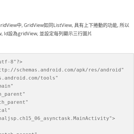
滑塊破解
SCRAPY 非前端動態
ew中, GridView如同ListView, 具有上下捲動的功能, 所以
View, Id設為gridView, 並設定每列顯示三行圖片
tf-8"?>

ttp://schemas.android.com/apk/res/android"

.android.com/tools"

ain"

_parent"

h_parent"

al"

haljsp.ch15_06_asynctask.MainActivity">
