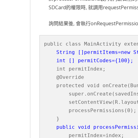
SDCard的權限時, 就調用requestPer
詢問結果後, 會執行onRequestPermis
public class MainActivity exten
String []permitItems=new S
    int [] permitCodes={100};
    int permitIndex;

    @Override

    protected void onCreate(Bun
        super.onCreate(savedIns
        setContentView(R.layout
        processPermissions(0);

    }

public void processPermiss
        permitIndex=index;
