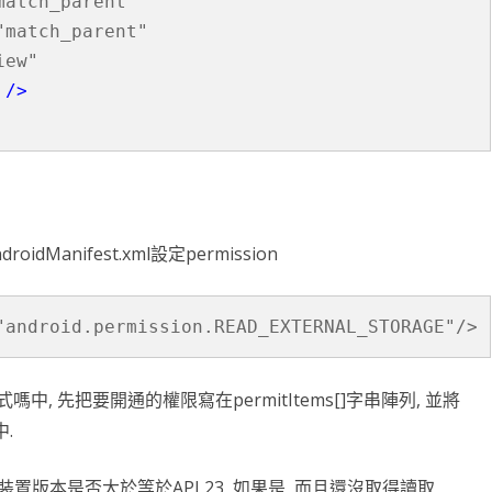
atch_parent"

match_parent"

ew"

 />
dManifest.xml設定permission
"android.permission.READ_EXTERNAL_STORAGE"/>
式嗎中, 先把要開通的權限寫在permitItems[]字串陣列, 並將
中.
斷目前的裝置版本是否大於等於API 23, 如果是, 而且還沒取得讀取