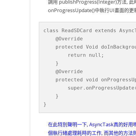
調用 publishProgress(Integer)方法,
實
KOTLIN 匿名物件
C# OPENCV
HA
WE
CU
onProgressUpdate()中執行UI畫面的更
作〉
KOTLIN 抽象類別
C# 其它
AN
AN
AN
中
class ReadSDCard extends AsyncT
KOTLIN 例外處理
JNI
    @Override

THREAD與LAMBDA
專
    protected Void doInBackgrou
        return null;

    }

    @Override

    protected void onProgressUp
        super.onProgressUpdate(
    }

}
在此特別聲明一下, AsyncTask真的好用嗎
個執行緒處理耗時的工作, 而其他的方法則