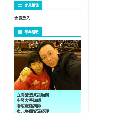
會員管理
 NO-IP
CTED CONTENT
PRESS常用外掛
礎操作
性
FRAME 與 MYSQL
CV 基礎
PER 模型 – 影片內崁字幕
介面
THREAD YIELD
集合
GRADLE 專案
建立新專案
樹狀圖分析
MYSQL 基本語法
MSSQL語法
U 防火牆
 直播伺服器
PRESS強化留言板
用指令
多型
型
H RECOGNITION
匿名類別 ANONYMOUS
THREAD WAIT
字串處理
MAVEN 專案
物件代管 IOC DI BEAN
1Z0-819 考試規則
邏輯運算子
SQL INJECTION
預存程序
會員登入
U VSFTPD
ESS 執行 JS PHP
案加入 GIT
數
理
 與OPENCV
識模型
房價預測
JAVA LAMBDA
THREAD其他
例外處理
JSP/JSTL
JAVA DATA TYPES – 28
全域方法
MYSQL SCHEMA
專業經驗
 MAIL SERVER
RESS內崁PHP
案加入 GIT
數
ON 抽象類別
JSON
換
T LEARN簡介
NESS
ORD2VEC
其他特殊類別
THREAD API
JAVA 檔案與目錄
JAVA SERVLET
CONTROLLING FLOW – 20
雜七雜八
建立資料表
ID 專案加入 GIT
編程
承
L
圖
量機SVM
識基礎知識
 OUTLIER FACTOR
量化
歸線逼近法
JAVA 基本I/O
SERVLET 載入模板
OBJECT-ORIENTED – 71
設計模式
子查詢
ER 設定
數
SLOTS
GIO & BYTESIO
ANS詳解
GHTFACE 人臉辨識
AL NETWORK
群後的房價
巴斷詞
數與微積分
YUI 安裝設定
第十章 物件操作
TOMCAT SESSION
EXCEPTION – 15
FINAL
VIEW
RVER
數
PERTY
示式
W
分析PCA
 人臉辨識
T詳解
數偏微分
AGE-TURBO WORKFLOW
N MNIST
件
JAVA FILE I/O NIO.2
JAKARTA UPLOAD FILE
ARRAYS AND COLLECTIONS – 28
JAVA 打包
TRIGGERS
DA
性
統操作
徵
作 – 影片人臉偵測
立與訓練
RCH基礎
量化
RCH 微分
風格
 GAN HORSE2ZEBRA
RESPONSE
LOCALIZATION
STREAMS AND LAMBDA – 37
PREPARED STATEMENT
AL FUNCTION
K
NE手勢辨識
多層感知器
 PYTORCH 版
 安裝
NIZER字典
最小值
RENDER
享器架設伺服器
L簡介
JDK MODULARIZATION – 18
STORED ROUTINES
立向營造資訊顧問
RATOR
AKE
 資料集
習簡介
 情緒偵測
PP
207W架設伺服器
CONCURRENCY – 7
行程與執行緒
中興大學講師
聯成電腦講師
果模型
原理
9辨識
 黃金分析
 OPTIMIZER
原理
步規畫
JAVA I/O API – 11
多行程
東元集團資深經理