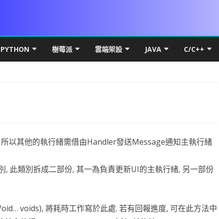
Skip
to
PYTHON
樹莓派
雲端架設
JAVA
C/C++
content
DROID 環境安裝
PYTHON 初階
VS 簡介及基礎
UBUNTU MATE FOR PI 4
MICROSOFT WINDOWS
PYTHON 環境安裝
JAVA 基礎
C++初階
WIN10
本架構
LITE FOR ANDROID
數學PYTHON圖解
IF 決策分析
基本檔案操作
PI OS SERVER
網路概論
VSCODE & PYTHON
線性代數
JAVA 進階
C++進階
HYPER-
基礎篇
YOUT
SQL FOR ANDROID
初階
PYTHON 進階
C# 迴圈
C# 多執行緒
PDF
RASPBERRY FFMEPG
第五章 畫面元件
UBUNTU
PYTHON FOR LINUX
PYTHON 物件導向
VSCODE 建立 JAVA 專案
C++物件導
HYPER-
IP簡介
UBUNT
類別語
幕自轉
CARD權限
進階
PYSIDE6 視窗
C# 陣列
上傳檔案到 WEB SERVER
WPF PRINTDIALOG
WPF UI
UBUNTU OFFICAL FOR PI 4
第六章 事件
第十三章 PREFERENCE
直播伺服器
基本語法
NUMPY
QT 基礎
WPF簡介
JAVA 資料庫
C++ APCS
WSL
IP分享
UBUNT
OBS安
物件與
NUMPY
, 所以其他的執行緒需借由Handler發送Message通知主執行緒
按鈕 CUSTOM BUTTON
K 更新機制
高階
PYTHON MYSQL
方法與函數
背景服務 WINDOWS SERVICE
列印流程
WPF RESOURCE
基礎執行緒
RASPBIAN FOR PI4
第七章 SPINNER 與 LISTVIEW
第十四章 SQLITE
VIEWPAGER
資料庫
條件判斷
線性代數
啟動與結束視窗
資料庫簡介
WPF GRID
封裝資源檔
JAVA 視窗
RTF82
UBUNTU
RESTRI
MYSQL
封裝EN
蒙地卡羅
sk類別, 此類別拆成二部份, 其一為負責更新UI的主執行緒, 另一部份
DROID 權限
S訊號
DROID常用項目
爬蟲程式
C# 終極密碼
BITMAPIMAGE
FLOWDOCUMENT製作
WPF CHART
TASK.RUN
DATASET 與 DATATABLE
WOA FOR PI4
第八章 對話方框 ALERTDIALOG
第十五章 FRAGMENT
網路程式設計
UI與執行緒
WORDPRESS
迴圈
PANDAS
按鈕事件及訊息視窗
MYSQL-CONNECTOR-PYTHON
何謂爬蟲
XAML 容器
WPF多國語系(LOCALIZATIO
圖表製作
JAVA THREAD
DNS 原
NGINX 
RESTRI
MARIA
WNMP/
PYTH
基礎統
PAND
案後門程式
MERAX
DROID OPENGL ES
資料視覺化
ADB 控制範例
引擎抽離
C# 列印功能
C# YOUTUBE 下載
委派與事件
資料庫連線
CSI CAMERA
CAMERAX 簡介
第九章 資源檔
第十六章 SERVICE與執行緒
DRAWER
MAPBOX FOR ANDROID
第一章 OPENGL ES2 基礎概念
PHP & VSCODE
資料型態
MATPLOTLIB基礎
猜拳遊戲
關聯式資料庫
HTML簡介
資料表格式
WPF 選單
CPU效能顯示
JAVA API
OSI七層
DNS
RESTRI
MSSQL
WORDP
單雙向
PANDA
(Void… voids), 將耗時工作寫於此處. 若有回報進度, 可在此方法中
DROID 執行緒
OTENCODER
DROID發佈
AI 視覺辨識
JUST MY CODE
NPOI 匯出 EXCEL
C# MSSQL
C# 物件導向說明
PRINTER設定
相機預覽
ROOTENCODER簡介
第十章 頁面選單
第十七章 相簿實作
SURFACEVIEW
BLUETOOTH CHAT
第二章 GLSURFACEVIEW
GENERATE SIGNED APK
GIT
LIST & TUPLE
線性回歸
執行緒與回調
大型資料庫
CSS
DATAFRAME
AI簡介
畫面切換
JAVAWEB
電腦撥接 
UBUNT
RESTRI
WORD
WINDO
類別方
OPENP