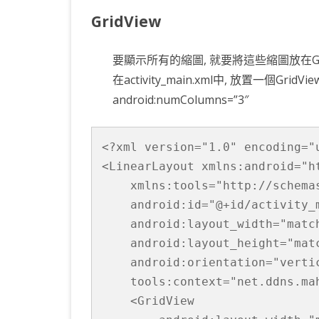
GridView
要顯示所有的縮圖, 就要將這些縮圖放在GridVi
在activity_main.xml中, 放置一個Grid
android:numColumns=”3″
<?xml version="1.0" encoding="u
<LinearLayout xmlns:android="h
    xmlns:tools="http://schemas
    android:id="@+id/activity_m
    android:layout_width="match
    android:layout_height="matc
    android:orientation="vertic
    tools:context="net.ddns.ma
    <GridView
