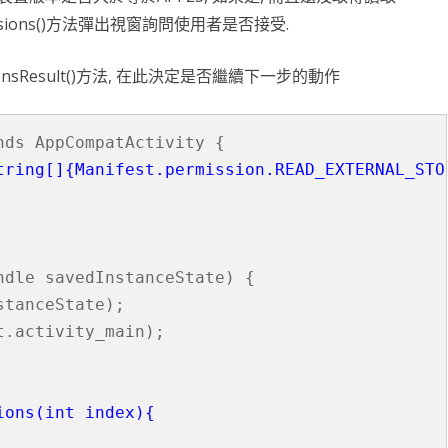
missions()方法彈出視窗詢問使用者是否接受.
sionsResult()方法, 在此決定是否繼續下一步的動作
ds AppCompatActivity {

tring[]{Manifest.permission.READ_EXTERNAL_STO
dle savedInstanceState) {

tanceState);

.activity_main);

ions(int index){