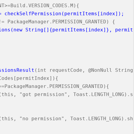
T>=Build.VERSION_CODES.M){

= checkSelfPermission(permitItems[index]);
!= PackageManager.PERMISSION_GRANTED) {

ions(new String[]{permitItems[index]}, permit
ssionsResult
(int requestCode, @NonNull String
odes[permitIndex]){

==PackageManager.PERMISSION_GRANTED){

(this, "got permission", Toast.LENGTH_LONG).sh
(this, "no permission", Toast.LENGTH_LONG).sho