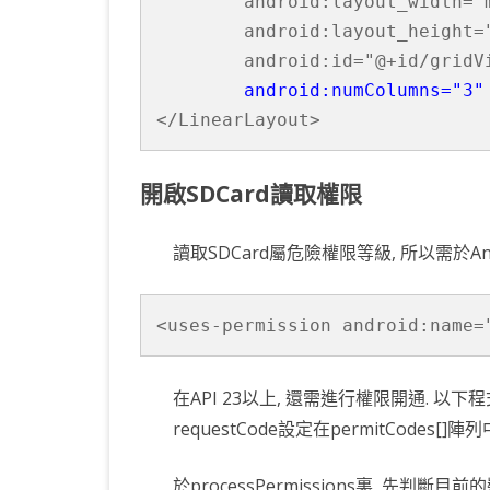
        android:layout_width="m
        android:layout_height="
        android:id="@+id/gridVi
android:numColumns="3"
</LinearLayout>
開啟SDCard讀取權限
讀取SDCard屬危險權限等級, 所以需於Androi
<uses-permission android:name=
在API 23以上, 還需進行權限開通. 以下程
requestCode設定在permitCodes[]陣列
於processPermissions裏, 先判