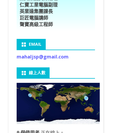
仁寶工業電腦副理
O車牌辨識
型5種花卉
ORFLOW安裝
數
習簡介
DE & EXTENDS
BCAM
SECURE CODING -7
多執行緒
英業達集團課長
巨匠電腦講師
V8自訂美金模型
E OBJECT DETECTION
型17種花卉
ORFLOW 2 基本語法
PY 多階迴歸線逼近法
ARNING 一維走法
 跨站請求攻擊
ET傳送影像
礎
JDBC – 5
THREADING LOCAL
聲寶高級工程師
V8視窗專案
自訂模型
9 特徵
常用函數
驟
ARNING 迷宮走法
入系統
M SAVE VIDEO
RM & QTDESIGNER
ON 製作縮圖
LOCALIZTION – 8
分散式處理
EMAIL
RFLOW SERVING
路風格轉換
OR 陣列
型訓練
A 公式
錄器
窗
視器
NGLWIDGET
ANNOTATIONS – 6
mahaljsp@gmail.com
9口罩判定
 TF 版
測及辨識
鍊
窗
 BARCODE
ENGL基礎
ON MAGICK
畫
件
支
線上人數
6 圖片瀏覽
碼
LEWIDGET
L PORT
WIDGET
HON物件導向實例
9 個使用者
正在線上。