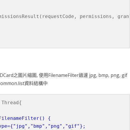
missionsResult(requestCode, permissions, grant
d之圖片縮圖, 使用FilenameFilter過濾 jpg, bmp, png, gif
mmon.list資料結構中
Thread{

FilenameFilter() {
ype={"jpg","bmp","png","gif"};