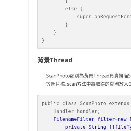
        }

        else {

            super.onRequestPer
        }

    }

}
背景Thread
ScanPhoto類別為背景Thread負責掃瞄SDCar
等圖片檔. scan方法中將取得的縮圖放入Co
public class ScanPhoto extends 
    Handler handler;

FilenameFilter filter=new 
        private String []fileT