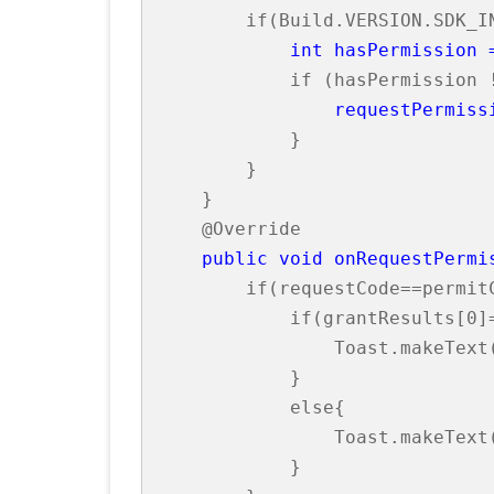
        if(Build.VERSION.SDK_IN
 int hasPermission 
            if (hasPermission 
requestPermiss
            }

        }

    }

    @Override

public void onRequestPermi
        if(requestCode==permitC
            if(grantResults[0]
                Toast.makeText
            }

            else{

                Toast.makeText
            }
