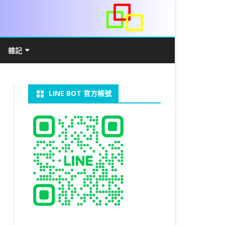
雜記
/WIN11安裝詳解
常見數學公式
電算機概論
開發環境
LINE BOT 官方帳號
V LINUX
FFMEPG 推播
JAVA 環境及專案開啟
自訂資料型態及資料結構
C++ IO及運算子
第七章 指標
向
V WINDOWS
U 設定
法
中藥
JAVA 基本語法
類別與建構子
IF 決策分析
第八章 結構，列舉型別，二元樹
第十章 物件導向封裝(一)
器架設伺服器
U 安裝 CUDA
裝設定
類別變數
 & CUPY
NIKON P1000
決策分析- IF
繼承 INHERITANCE
JDBC
C 迴圈
第九章 檔案讀寫
第十一章 物件導向封裝(二)
定時K彈
實物拍攝
07W架設伺服器
 MYSQL 8.0
CTED CONTENT
CAPSULATION
 NP 版
八字
迴圈LOOP
PACKAGE
MYSQL FOR JAVA
JAVAFX 專案設定
蒙地卡羅求 PI 值
專案製作
第十二章 繼承與多型
棒球遊戲
MYSQL8.X 安裝
拍攝技巧
八字查詢表
N)
理
與 SSL
CTED CONTENT
DB
WORDPRESS/SSL
ON 建構子
計學
AS 基本格式
私人記事
JAVA 陣列
權限
MYSQL PYTHON 化
JAVA FX 猜拳遊戲
執行緒基礎
C 陣列
第十三章 OPENCV
秘密差
LOCK TABLE
手機WIFI助理
陰陽
RESTRICTED CONTENT
CTED CONTENT
RESS 安裝及設定
連結及二元樹
S 與 EXCEL
JAVA 方法
多型
JAVA FX 計數器
THREAD SYNCHRONIZED
泛型
C 函式
STATIC 變數的用法
基地台
MYSQL中文亂碼
MSSQL SERVER 安裝設定
手機遙控
RESTRICTED CONTENT
ADSL
U SSH
CTED CONTENT
PRESS頁面設定
WS 安裝 GIT
法
YXL 與 EXCEL
抽象類別
JAVA FX 打磚塊
THREAD JOIN
STREAM
JAVA WEB 環境設定
數字龍捲風
MYSQL 日期格式
資料備份與還原
RESTRICTED CONTENT