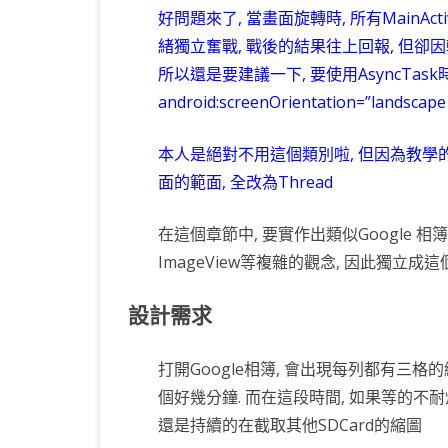
好問題來了, 當畫面旋轉時, 所有MainActi
緒獨立奮戰, 戰後的結果往上回報, 但卻
所以還是要建議一下, 要使用AsyncTask時, 最
android:screenOrientation=”land
本人是絕對不用這個類別啦, 但因為教學的關係
面的範面, 全改為Thread
在這個章節中, 要實作出類似Google 相簿功能
ImageView等複雜的觀念, 因此獨立成
設計需求
打開Google相簿, 會出現每列都有三格
個好幾分鐘. 而在這段時間, 如果等的不
還是持續的在截取其他SDCard的縮圖