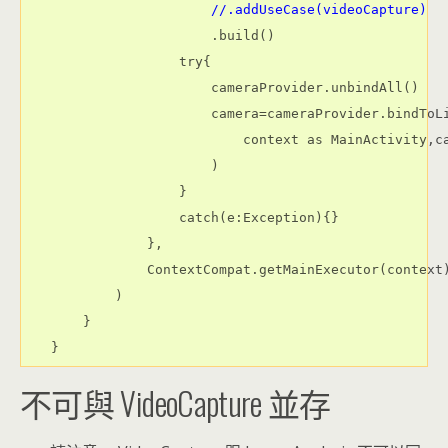
                    //.addUseCase(videoCapture)
                    .build()

                try{

                    cameraProvider.unbindAll()

                    camera=cameraProvider.bindToLi
                        context as MainActivity,ca
                    )

                }

                catch(e:Exception){}

            },

            ContextCompat.getMainExecutor(context)
        )

    }

不可與 VideoCapture 並存