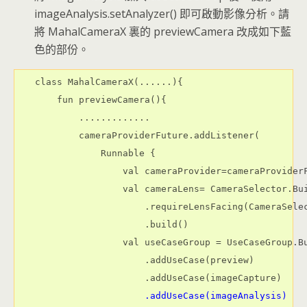
imageAnalysis.setAnalyzer() 即可啟動影像分析。請
將 MahalCameraX 裏的 previewCamera 改成如下藍
色的部份。
class MahalCameraX(......){

    fun previewCamera(){

        .............

        cameraProviderFuture.addListener(

            Runnable {

                val cameraProvider=cameraProviderF
                val cameraLens= CameraSelector.Bui
                    .requireLensFacing(CameraSelec
                    .build()

                val useCaseGroup = UseCaseGroup.Bu
                    .addUseCase(preview)

                    .addUseCase(imageAnalysis)
