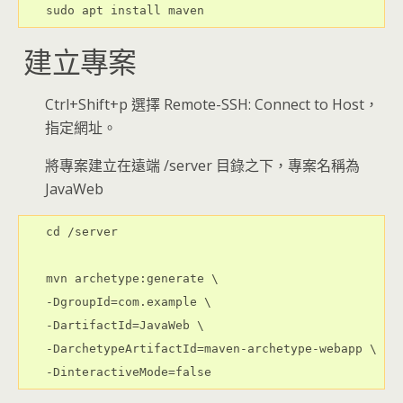
sudo apt install maven
建立專案
Ctrl+Shift+p 選擇 Remote-SSH: Connect to Host，
指定網址。
將專案建立在遠端 /server 目錄之下，專案名稱為
JavaWeb
cd /server

mvn archetype:generate \

-DgroupId=com.example \

-DartifactId=JavaWeb \

-DarchetypeArtifactId=maven-archetype-webapp \
