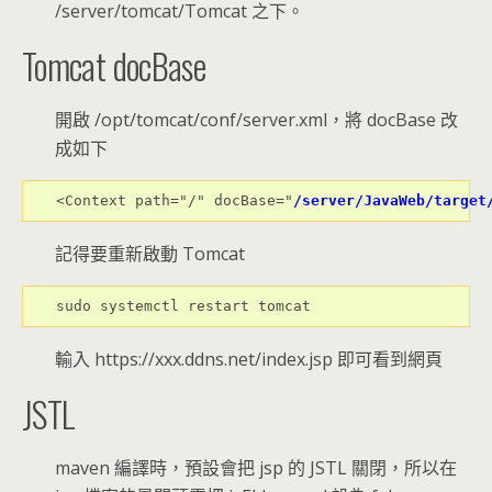
/server/tomcat/Tomcat 之下。
Tomcat docBase
開啟 /opt/tomcat/conf/server.xml，將 docBase 改
成如下
<Context path="/" docBase="
/server/JavaWeb/target
記得要重新啟動 Tomcat
sudo systemctl restart tomcat
輸入 https://xxx.ddns.net/index.jsp 即可看到網頁
JSTL
maven 編譯時，預設會把 jsp 的 JSTL 關閉，所以在