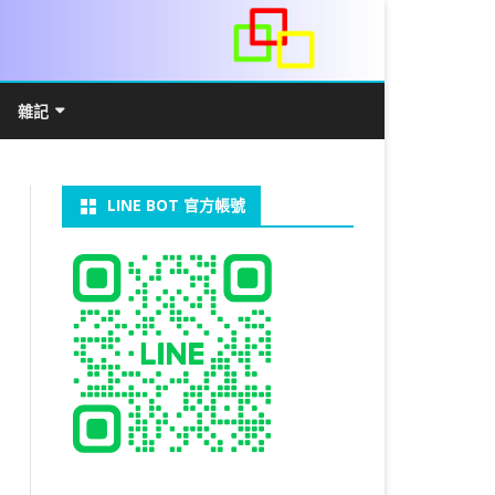
雜記
/WIN11安裝詳解
常見數學公式
電算機概論
開發環境
LINE BOT 官方帳號
V LINUX
FFMEPG 推播
JAVA 環境及專案開啟
自訂資料型態及資料結構
C++ IO及運算子
第七章 指標
向
V WINDOWS
U 設定
法
中藥
JAVA 基本語法
類別與建構子
IF 決策分析
第八章 結構，列舉型別，二元樹
第十章 物件導向封裝(一)
器架設伺服器
U 安裝 CUDA
裝設定
類別變數
 & CUPY
NIKON P1000
決策分析- IF
繼承 INHERITANCE
JDBC
C 迴圈
第九章 檔案讀寫
第十一章 物件導向封裝(二)
定時K彈
實物拍攝
07W架設伺服器
 MYSQL 8.0
CTED CONTENT
CAPSULATION
 NP 版
八字
迴圈LOOP
PACKAGE
MYSQL FOR JAVA
JAVAFX 專案設定
蒙地卡羅求 PI 值
專案製作
第十二章 繼承與多型
棒球遊戲
MYSQL8.X 安裝
拍攝技巧
八字查詢表
N)
理
與 SSL
CTED CONTENT
DB
WORDPRESS/SSL
ON 建構子
計學
AS 基本格式
私人記事
JAVA 陣列
權限
MYSQL PYTHON 化
JAVA FX 猜拳遊戲
執行緒基礎
C 陣列
第十三章 OPENCV
秘密差
LOCK TABLE
手機WIFI助理
陰陽
RESTRICTED CONTENT
CTED CONTENT
RESS 安裝及設定
連結及二元樹
S 與 EXCEL
JAVA 方法
多型
JAVA FX 計數器
THREAD SYNCHRONIZED
泛型
C 函式
STATIC 變數的用法
基地台
MYSQL中文亂碼
MSSQL SERVER 安裝設定
手機遙控
RESTRICTED CONTENT
ADSL
U SSH
CTED CONTENT
PRESS頁面設定
WS 安裝 GIT
法
YXL 與 EXCEL
抽象類別
JAVA FX 打磚塊
THREAD JOIN
STREAM
JAVA WEB 環境設定
數字龍捲風
MYSQL 日期格式
資料備份與還原
RESTRICTED CONTENT