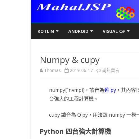
KOTLIN
ANDROID
VISUAL C#
KOTLIN基礎
初階
KOTLIN 基本語法
C#初階
AN
Numpy & cupy
KOTLIN進階
進階
空值NULL SAFETY
KOTLIN 類別
C#進階
基
SQ
在
Thomas
2019-06-17
尚無留言
KOTLIN視窗
JAVA版
條件控制
GET/SET及權限
KOTLIN 視窗設定
C#列印
LA
MY
AJ
〈Numpy
KOTLIN WEB
KOTLIN 迴圈
全域變數
JAVAFX 視窗專案
KOTLIN WEB 環境架設
WPF
螢
SD
AJ
numpy[ˋnʌmpi]，讀音為
難 py
，其內容博
&
KOTLIN 陣列
DATA CLASS
SWING UI DESIGNER
C# 執行緒
自訂
AP
AJ
台強大的工程計算機。
cupy〉
KOTLIN 函數
二元樹BINARY TREE
打包成 JAR 檔
C# MSSQL
AN
GP
AN
中
cupy 讀音為 Q py，用法跟 numpy 
KOTLIN 高階函數
KOTLIN 繼承
C# 與 MYSQL
專
CA
AN
Python 四台強大計算機
KOTLIN 介面
C#物件導向
AN
RO
AN