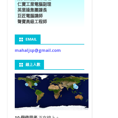
仁寶工業電腦副理
O車牌辨識
型5種花卉
ORFLOW安裝
數
習簡介
DE & EXTENDS
BCAM
SECURE CODING -7
多執行緒
英業達集團課長
巨匠電腦講師
V8自訂美金模型
E OBJECT DETECTION
型17種花卉
ORFLOW 2 基本語法
PY 多階迴歸線逼近法
ARNING 一維走法
 跨站請求攻擊
ET傳送影像
礎
JDBC – 5
THREADING LOCAL
聲寶高級工程師
V8視窗專案
自訂模型
9 特徵
常用函數
驟
ARNING 迷宮走法
入系統
M SAVE VIDEO
RM & QTDESIGNER
ON 製作縮圖
LOCALIZTION – 8
分散式處理
EMAIL
RFLOW SERVING
路風格轉換
OR 陣列
型訓練
A 公式
O & FAIL2BAN
錄器
窗
視器
NGLWIDGET
ANNOTATIONS – 6
mahaljsp@gmail.com
9口罩判定
 TF 版
測及辨識
鍊
窗
 BARCODE
ENGL基礎
ON MAGICK
畫
件
支
線上人數
6 圖片瀏覽
碼
LEWIDGET
L PORT
WIDGET
HON物件導向實例
10 個使用者
正在線上。