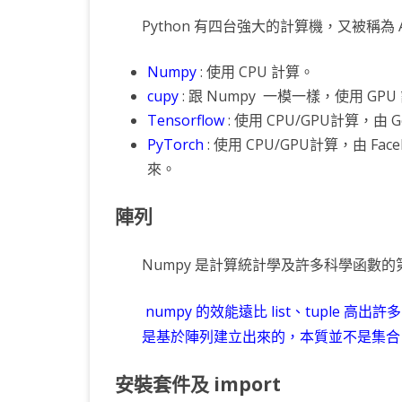
Python 有四台強大的計算機，又被稱為
KOTLIN 匿名物件
C# OPENCV
HA
WE
CU
KOTLIN 抽象類別
C# 其它
AN
AN
AN
Numpy
: 使用 CPU 計算。
cupy
: 跟 Numpy 一模一樣，使用 GPU
KOTLIN 例外處理
JNI
Tensorflow
: 使用 CPU/GPU計算，由 G
THREAD與LAMBDA
專
PyTorch
: 使用 CPU/GPU計算，由 Fa
來。
陣列
Numpy 是計算統計學及許多科學函數
numpy 的效能遠比 list、tuple 高出許
是基於陣列建立出來的，本質並不是集合，所
安裝套件及 import