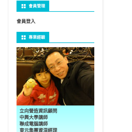
會員管理
 NO-IP
CTED CONTENT
PRESS常用外掛
礎操作
性
FRAME 與 MYSQL
CV 基礎
PER 模型 – 影片內崁字幕
介面
THREAD YIELD
集合
GRADLE 專案
建立新專案
樹狀圖分析
MYSQL 基本語法
MSSQL語法
U 防火牆
 直播伺服器
PRESS強化留言板
用指令
多型
型
H RECOGNITION
匿名類別 ANONYMOUS
THREAD WAIT
字串處理
MAVEN 專案
物件代管 IOC DI BEAN
1Z0-819 考試規則
邏輯運算子
SQL INJECTION
預存程序
會員登入
U VSFTPD
ESS 執行 JS PHP
案加入 GIT
數
理
 與OPENCV
識模型
房價預測
JAVA LAMBDA
THREAD其他
例外處理
JSP/JSTL
JAVA DATA TYPES – 28
全域方法
MYSQL SCHEMA
專業經驗
 MAIL SERVER
RESS內崁PHP
案加入 GIT
數
ON 抽象類別
JSON
換
T LEARN簡介
NESS
ORD2VEC
其他特殊類別
THREAD API
JAVA 檔案與目錄
JAVA SERVLET
CONTROLLING FLOW – 20
雜七雜八
建立資料表
ID 專案加入 GIT
編程
承
L
圖
量機SVM
識基礎知識
 OUTLIER FACTOR
量化
歸線逼近法
JAVA 基本I/O
SERVLET 載入模板
OBJECT-ORIENTED – 71
設計模式
子查詢
ER 設定
數
SLOTS
GIO & BYTESIO
ANS詳解
GHTFACE 人臉辨識
AL NETWORK
群後的房價
巴斷詞
數與微積分
YUI 安裝設定
第十章 物件操作
TOMCAT SESSION
EXCEPTION – 15
FINAL
VIEW
RVER
數
PERTY
示式
W
分析PCA
 人臉辨識
T詳解
數偏微分
AGE-TURBO WORKFLOW
N MNIST
件
JAVA FILE I/O NIO.2
JAKARTA UPLOAD FILE
ARRAYS AND COLLECTIONS – 28
JAVA 打包
TRIGGERS
DA
性
統操作
徵
作 – 影片人臉偵測
立與訓練
RCH基礎
量化
RCH 微分
風格
 GAN HORSE2ZEBRA
RESPONSE
LOCALIZATION
STREAMS AND LAMBDA – 37
PREPARED STATEMENT
AL FUNCTION
K
NE手勢辨識
多層感知器
 PYTORCH 版
 安裝
NIZER字典
最小值
RENDER
享器架設伺服器
L簡介
JDK MODULARIZATION – 18
STORED ROUTINES
立向營造資訊顧問
RATOR
AKE
 資料集
習簡介
 情緒偵測
PP
207W架設伺服器
CONCURRENCY – 7
行程與執行緒
中興大學講師
聯成電腦講師
果模型
原理
9辨識
 黃金分析
 OPTIMIZER
原理
步規畫
JAVA I/O API – 11
多行程
東元集團資深經理