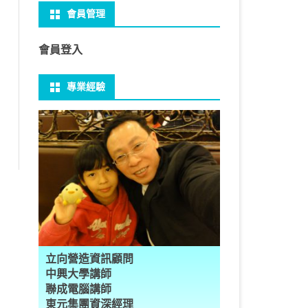
會員管理
 NO-IP
CTED CONTENT
PRESS常用外掛
礎操作
性
FRAME 與 MYSQL
CV 基礎
PER 模型 – 影片內崁字幕
介面
THREAD YIELD
集合
GRADLE 專案
建立新專案
樹狀圖分析
MYSQL 基本語法
MSSQL語法
U 防火牆
 直播伺服器
PRESS強化留言板
用指令
多型
型
H RECOGNITION
匿名類別 ANONYMOUS
THREAD WAIT
字串處理
MAVEN 專案
物件代管 IOC DI BEAN
1Z0-819 考試規則
邏輯運算子
SQL INJECTION
預存程序
會員登入
U VSFTPD
ESS 執行 JS PHP
案加入 GIT
數
理
 與OPENCV
識模型
房價預測
JAVA LAMBDA
THREAD其他
例外處理
JSP/JSTL
JAVA DATA TYPES – 28
全域方法
MYSQL SCHEMA
專業經驗
 MAIL SERVER
RESS內崁PHP
案加入 GIT
數
ON 抽象類別
JSON
換
T LEARN簡介
NESS
ORD2VEC
其他特殊類別
THREAD API
JAVA 檔案與目錄
JAVA SERVLET
CONTROLLING FLOW – 20
雜七雜八
建立資料表
ID 專案加入 GIT
編程
承
L
圖
量機SVM
識基礎知識
 OUTLIER FACTOR
量化
歸線逼近法
JAVA 基本I/O
SERVLET 載入模板
OBJECT-ORIENTED – 71
設計模式
子查詢
ER 設定
數
SLOTS
GIO & BYTESIO
ANS詳解
GHTFACE 人臉辨識
AL NETWORK
群後的房價
巴斷詞
數與微積分
YUI 安裝設定
第十章 物件操作
TOMCAT SESSION
EXCEPTION – 15
FINAL
VIEW
RVER
數
PERTY
示式
W
分析PCA
 人臉辨識
T詳解
數偏微分
AGE-TURBO WORKFLOW
N MNIST
件
JAVA FILE I/O NIO.2
JAKARTA UPLOAD FILE
ARRAYS AND COLLECTIONS – 28
JAVA 打包
TRIGGERS
DA
性
統操作
徵
作 – 影片人臉偵測
立與訓練
RCH基礎
量化
RCH 微分
風格
 GAN HORSE2ZEBRA
RESPONSE
LOCALIZATION
STREAMS AND LAMBDA – 37
PREPARED STATEMENT
AL FUNCTION
K
NE手勢辨識
多層感知器
 PYTORCH 版
 安裝
NIZER字典
最小值
RENDER
享器架設伺服器
L簡介
JDK MODULARIZATION – 18
STORED ROUTINES
立向營造資訊顧問
RATOR
AKE
 資料集
習簡介
 情緒偵測
PP
207W架設伺服器
CONCURRENCY – 7
行程與執行緒
中興大學講師
聯成電腦講師
果模型
原理
9辨識
 黃金分析
 OPTIMIZER
原理
步規畫
JAVA I/O API – 11
多行程
東元集團資深經理