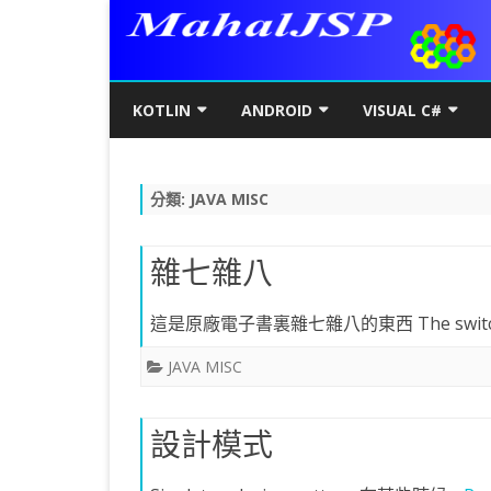
KOTLIN
ANDROID
VISUAL C#
KOTLIN基礎
初階
KOTLIN 基本語法
C#初階
AN
分類:
JAVA MISC
KOTLIN進階
進階
空值NULL SAFETY
KOTLIN 類別
C#進階
基
SQ
KOTLIN視窗
JAVA版
條件控制
GET/SET及權限
KOTLIN 視窗設定
C#列印
LA
MY
AJ
雜七雜八
KOTLIN WEB
KOTLIN 迴圈
全域變數
JAVAFX 視窗專案
KOTLIN WEB 環境架設
WPF
螢
SD
AJ
這是原廠電子書裏雜七雜八的東西 The switch
KOTLIN 陣列
DATA CLASS
SWING UI DESIGNER
C# 執行緒
自訂
AP
AJ
JAVA MISC
KOTLIN 函數
二元樹BINARY TREE
打包成 JAR 檔
C# MSSQL
AN
GP
AN
KOTLIN 高階函數
KOTLIN 繼承
C# 與 MYSQL
專
CA
AN
設計模式
KOTLIN 介面
C#物件導向
AN
RO
AN