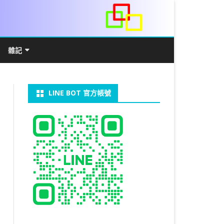
雜記
/WIN11安裝詳解
常見數學公式
電算機概論
開發環境
LINE BOT 官方帳號
V LINUX
FFMEPG 推播
JAVA 環境及專案開啟
自訂資料型態及資料結構
C++ IO及運算子
第七章 指標
向
V WINDOWS
U 設定
法
中藥
JAVA 基本語法
類別與建構子
IF 決策分析
第八章 結構，列舉型別，二元樹
第十章 物件導向封裝(一)
器架設伺服器
U 安裝 CUDA
裝設定
類別變數
 & CUPY
NIKON P1000
決策分析- IF
繼承 INHERITANCE
JDBC
C 迴圈
第九章 檔案讀寫
第十一章 物件導向封裝(二)
定時K彈
實物拍攝
07W架設伺服器
 MYSQL 8.0
CTED CONTENT
CAPSULATION
 NP 版
八字
迴圈LOOP
PACKAGE
MYSQL FOR JAVA
JAVAFX 專案設定
蒙地卡羅求 PI 值
專案製作
第十二章 繼承與多型
棒球遊戲
MYSQL8.X 安裝
拍攝技巧
八字查詢表
N)
理
與 SSL
CTED CONTENT
DB
WORDPRESS/SSL
ON 建構子
計學
AS 基本格式
私人記事
JAVA 陣列
權限
MYSQL PYTHON 化
JAVA FX 猜拳遊戲
執行緒基礎
C 陣列
第十三章 OPENCV
秘密差
LOCK TABLE
手機WIFI助理
陰陽
RESTRICTED CONTENT
CTED CONTENT
RESS 安裝及設定
連結及二元樹
S 與 EXCEL
JAVA 方法
多型
JAVA FX 計數器
THREAD SYNCHRONIZED
泛型
C 函式
STATIC 變數的用法
基地台
MYSQL中文亂碼
MSSQL SERVER 安裝設定
手機遙控
RESTRICTED CONTENT
ADSL
U SSH
CTED CONTENT
PRESS頁面設定
WS 安裝 GIT
法
YXL 與 EXCEL
抽象類別
JAVA FX 打磚塊
THREAD JOIN
STREAM
JAVA WEB 環境設定
數字龍捲風
MYSQL 日期格式
資料備份與還原
RESTRICTED CONTENT