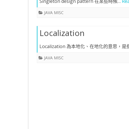
Singleton design pattern 在某些時候…
Re
KOTLIN 匿名物件
C# OPENCV
HA
WE
CU
JAVA MISC
KOTLIN 抽象類別
C# 其它
AN
AN
AN
Localization
KOTLIN 例外處理
JNI
THREAD與LAMBDA
專
Localization 為本地化、在地化的意思，
JAVA MISC