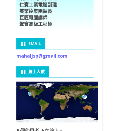
仁寶工業電腦副理
O車牌辨識
型5種花卉
ORFLOW安裝
數
習簡介
DE & EXTENDS
BCAM
SECURE CODING -7
多執行緒
英業達集團課長
巨匠電腦講師
V8自訂美金模型
E OBJECT DETECTION
型17種花卉
ORFLOW 2 基本語法
PY 多階迴歸線逼近法
ARNING 一維走法
 跨站請求攻擊
ET傳送影像
礎
JDBC – 5
THREADING LOCAL
聲寶高級工程師
V8視窗專案
自訂模型
9 特徵
常用函數
驟
ARNING 迷宮走法
入系統
M SAVE VIDEO
RM & QTDESIGNER
ON 製作縮圖
LOCALIZTION – 8
分散式處理
EMAIL
RFLOW SERVING
路風格轉換
OR 陣列
型訓練
A 公式
O & FAIL2BAN
錄器
窗
視器
NGLWIDGET
ANNOTATIONS – 6
mahaljsp@gmail.com
9口罩判定
 TF 版
測及辨識
鍊
窗
 BARCODE
ENGL基礎
ON MAGICK
畫
件
支
線上人數
6 圖片瀏覽
碼
LEWIDGET
L PORT
WIDGET
HON物件導向實例
6 個使用者
正在線上。