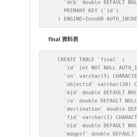
  `drb` double DEFAULT NUL
  PRIMARY KEY (`id`)

final 資料表
CREATE TABLE `final` (

  `id` int NOT NULL AUTO_I
  `sn` varchar(5) CHARACTE
  `objectid` varchar(20) C
  `mjd` double DEFAULT NUL
  `ra` double DEFAULT NULL
  `declination` double DEF
  `fid` varchar(1) CHARACT
  `nid` double DEFAULT NUL
  `magpsf` double DEFAULT 