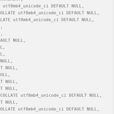
 utf8mb4_unicode_ci DEFAULT NULL,

台銀黃金儲摺
MAPBOX WITH PLOTLY
TENSORFLOW
AI 強化學習
DNS
WEBCAM
YOL
VGG16
自定模
TENS
懲罰函
強化學
INCLU
啟動WE
OLLATE utf8mb4_unicode_ci DEFAULT NULL,

SELENIUM IDE
IGRAPH
鐵達尼號生存預測
安全防護
PYQT6 視窗
YOLO
GOOGL
自定模
TENS
NUM
Q LE
CSRF
SOCK
QT 基
LATE utf8mb4_unicode_ci DEFAULT NULL,

,

SELENIUM
汽車儀錶板
BARCODE 製作與辨識
GOOGLE SMTP 發送信件
PYTHON 專案
YOLO
GOD
VGG1
TF2 
模型步
Q LE
會員登
WEBCA
PYCHA
PYTH
,

台灣彩券
車牌辨識
WEBSOCKET
OPENGL
TENSO
神經網
TENS
車牌模
特徵
SARS
DJANG
行車記
啟動視
圖片檢
QOPE
AULT NULL,

L,

超新星資料爬取
PLOTLY及圖片顯示
IMAGEMAGICK
VGG1
蒙地卡羅
車牌偵
馬可夫
訊息視
一維條碼
PYOP
PYTH
L,

YOUTUBE 下載
影像縮圖
動態規
按鈕事
天干地
NULL,

T NULL,

英文字典
PYTHON 上傳圖片
PYQT
摩斯密
ULL,

FACEBOOK 影片下載
GALLERY
QTAB
SERIA
T NULL,

T NULL,

FFMPEG-PYTHON
股市分析
QLIST
COLLATE utf8mb4_unicode_ci DEFAULT NULL,

經緯度轉地址
DJANGO MAPBOX
PYT
T NULL,

OLLATE utf8mb4_unicode_ci DEFAULT NULL,

SELENIUM爬取圖片