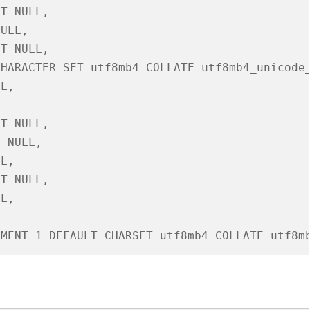
T NULL,

ULL,

T NULL,

HARACTER SET utf8mb4 COLLATE utf8mb4_unicode_
L,



T NULL,

 NULL,

L,

T NULL,

L,
