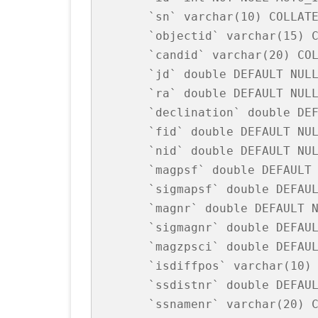
  `sn` varchar(10) COLLATE
  `objectid` varchar(15) C
  `candid` varchar(20) COL
  `jd` double DEFAULT NULL
  `ra` double DEFAULT NULL
  `declination` double DEF
  `fid` double DEFAULT NUL
  `nid` double DEFAULT NUL
  `magpsf` double DEFAULT 
  `sigmapsf` double DEFAUL
  `magnr` double DEFAULT N
  `sigmagnr` double DEFAUL
  `magzpsci` double DEFAUL
  `isdiffpos` varchar(10) 
  `ssdistnr` double DEFAUL
  `ssnamenr` varchar(20) C