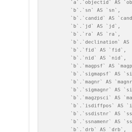
        `a`.`objectid` AS `ob
        `b`.`sn` AS `sn`,

        `b`.`candid` AS `cand
        `b`.`jd` AS `jd`,

        `b`.`ra` AS `ra`,

        `b`.`declination` AS 
        `b`.`fid` AS `fid`,

        `b`.`nid` AS `nid`,

        `b`.`magpsf` AS `magp
        `b`.`sigmapsf` AS `si
        `b`.`magnr` AS `magnr
        `b`.`sigmagnr` AS `si
        `b`.`magzpsci` AS `ma
        `b`.`isdiffpos` AS `i
        `b`.`ssdistnr` AS `ss
        `b`.`ssnamenr` AS `ss
        `b`.`drb` AS `drb`,
