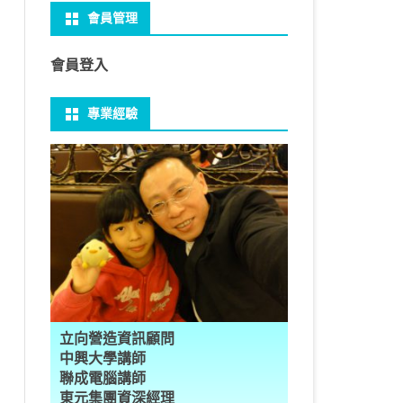
ci DEFAULT NULL,

會員管理
 NO-IP
CTED CONTENT
PRESS頁面設定
WS 安裝 GIT
性
FRAME 與 MYSQL
CV 基礎
PER 模型 – 影片內崁字幕
介面
THREAD YIELD
集合
GRADLE 專案
建立新專案
樹狀圖分析
MYSQL 日期格式
資料備份與還原
EFAULT NULL,

ULT NULL,

U 防火牆
CTED CONTENT
PRESS常用外掛
礎操作
多型
型
H RECOGNITION
匿名類別 ANONYMOUS
THREAD WAIT
字串處理
MAVEN 專案
物件代管 IOC DI BEAN
1Z0-819 考試規則
邏輯運算子
MYSQL 基本語法
MSSQL語法
會員登入
U VSFTPD
 直播伺服器
PRESS強化留言板
用指令
數
理
 與OPENCV
識模型
房價預測
JAVA LAMBDA
THREAD其他
例外處理
JSP/JSTL
JAVA DATA TYPES – 28
全域方法
SQL INJECTION
預存程序
專業經驗
 MAIL SERVER
ESS 執行 JS PHP
案加入 GIT
數
ON 抽象類別
JSON
換
T LEARN簡介
NESS
ORD2VEC
其他特殊類別
THREAD API
JAVA 檔案與目錄
JAVA SERVLET
CONTROLLING FLOW – 20
雜七雜八
MYSQL SCHEMA
RESS內崁PHP
案加入 GIT
編程
承
L
圖
量機SVM
識基礎知識
 OUTLIER FACTOR
量化
歸線逼近法
JAVA 基本I/O
SERVLET 載入模板
OBJECT-ORIENTED – 71
設計模式
建立資料表
ER 設定
ID 專案加入 GIT
數
SLOTS
GIO & BYTESIO
ANS詳解
GHTFACE 人臉辨識
AL NETWORK
群後的房價
巴斷詞
數與微積分
YUI 安裝設定
第十章 物件操作
TOMCAT SESSION
EXCEPTION – 15
FINAL
子查詢
RVER
數
PERTY
示式
W
分析PCA
 人臉辨識
T詳解
數偏微分
AGE-TURBO WORKFLOW
N MNIST
件
JAVA FILE I/O NIO.2
JAKARTA UPLOAD FILE
ARRAYS AND COLLECTIONS – 28
JAVA 打包
VIEW
DA
性
統操作
徵
作 – 影片人臉偵測
立與訓練
RCH基礎
量化
RCH 微分
風格
 GAN HORSE2ZEBRA
RESPONSE
LOCALIZATION
STREAMS AND LAMBDA – 37
TRIGGERS
AL FUNCTION
K
NE手勢辨識
多層感知器
 PYTORCH 版
 安裝
NIZER字典
最小值
RENDER
享器架設伺服器
L簡介
JDK MODULARIZATION – 18
PREPARED STATEMENT
立向營造資訊顧問
RATOR
AKE
 資料集
習簡介
 情緒偵測
PP
207W架設伺服器
CONCURRENCY – 7
STORED ROUTINES
行程與執行緒
中興大學講師
聯成電腦講師
果模型
原理
9辨識
 黃金分析
 OPTIMIZER
原理
步規畫
JAVA I/O API – 11
多行程
東元集團資深經理