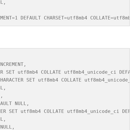
L,

滑塊破解
SCRAPY 非前端動態
NCREMENT,

R SET utf8mb4 COLLATE utf8mb4_unicode_ci DEFA
HARACTER SET utf8mb4 COLLATE utf8mb4_unicode_
L,

,

AULT NULL,

ER SET utf8mb4 COLLATE utf8mb4_unicode_ci DEF
L,

NULL,
