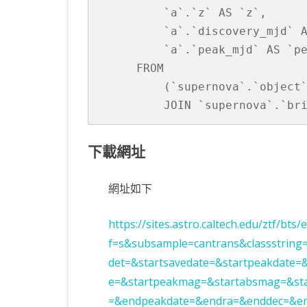
        `a`.`z` AS `z`,

        `a`.`discovery_mjd` A
        `a`.`peak_mjd` AS `pe
    FROM

        (`supernova`.`object`
下載網址
網址如下
https://sites.astro.caltech.edu/ztf/bts
f=s&subsample=cantrans&classstring=
det=&startsavedate=&startpeakdate=&
e=&startpeakmag=&startabsmag=&star
=&endpeakdate=&endra=&enddec=&e