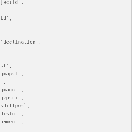
jectid`,

id`,

`declination`,

sf`,

gmapsf`,

`,

gmagnr`,

gzpsci`,

sdiffpos`,

distnr`,

namenr`,
