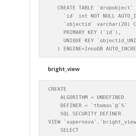
CREATE TABLE `dropobject` 
  `id` int NOT NULL AUTO_I
  `objectid` varchar(20) C
  PRIMARY KEY (`id`),

  UNIQUE KEY `objectid_UNI
bright_view
CREATE 

    ALGORITHM = UNDEFINED 

    DEFINER = `thomas`@`%` 

    SQL SECURITY DEFINER

VIEW `supernova`.`bright_view
    SELECT 
