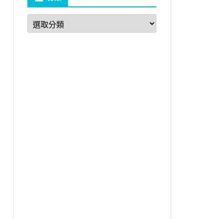
分
類
ci DEFAULT NULL,
