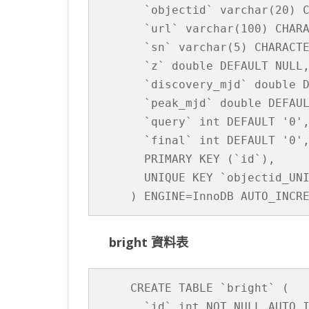
  `objectid` varchar(20) C
取〉
KOTLIN 匿名物件
C# OPENCV
HA
WE
CU
  `url` varchar(100) CHARA
中
  `sn` varchar(5) CHARACTE
KOTLIN 抽象類別
C# 其它
AN
AN
AN
  `z` double DEFAULT NULL,
KOTLIN 例外處理
JNI
  `discovery_mjd` double D
  `peak_mjd` double DEFAUL
THREAD與LAMBDA
專
  `query` int DEFAULT '0',
  `final` int DEFAULT '0',
  PRIMARY KEY (`id`),

  UNIQUE KEY `objectid_UNI
bright 資料表
CREATE TABLE `bright` (

  `id` int NOT NULL AUTO_I