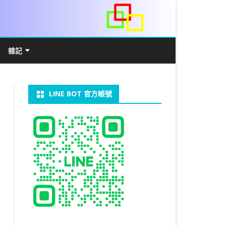
雜記
/WIN11安裝詳解
常見數學公式
電算機概論
開發環境
LINE BOT 官方帳號
V LINUX
FFMEPG 推播
JAVA 環境及專案開啟
自訂資料型態及資料結構
C++ IO及運算子
第七章 指標
向
V WINDOWS
U 設定
法
中藥
JAVA 基本語法
類別與建構子
IF 決策分析
第八章 結構，列舉型別，二元樹
第十章 物件導向封裝(一)
器架設伺服器
U 安裝 CUDA
類別變數
 & CUPY
NIKON P1000
決策分析- IF
繼承 INHERITANCE
JDBC
C 迴圈
第九章 檔案讀寫
第十一章 物件導向封裝(二)
定時K彈
實物拍攝
07W架設伺服器
 MYSQL 8.0
裝設定
CAPSULATION
 NP 版
八字
迴圈LOOP
PACKAGE
MYSQL FOR JAVA
JAVAFX 專案設定
蒙地卡羅求 PI 值
專案製作
第十二章 繼承與多型
棒球遊戲
拍攝技巧
八字查詢表
N)
理
與 SSL
CTED CONTENT
ON 建構子
計學
AS 基本格式
私人記事
JAVA 陣列
權限
MYSQL PYTHON 化
JAVA FX 猜拳遊戲
執行緒基礎
C 陣列
第十三章 OPENCV
秘密差
MYSQL8.X 安裝
手機WIFI助理
陰陽
RESTRICTED CONTENT
CTED CONTENT
DB
WORDPRESS/SSL
連結及二元樹
S 與 EXCEL
JAVA 方法
多型
JAVA FX 計數器
THREAD SYNCHRONIZED
泛型
C 函式
STATIC 變數的用法
基地台
LOCK TABLE
手機遙控
RESTRICTED CONTENT
ADSL
U SSH
CTED CONTENT
RESS 安裝及設定
法
YXL 與 EXCEL
抽象類別
JAVA FX 打磚塊
THREAD JOIN
STREAM
JAVA WEB 環境設定
數字龍捲風
MYSQL中文亂碼
MSSQL SERVER 安裝設定
RESTRICTED CONTENT