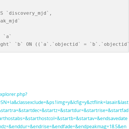
S `discovery_mjd`,

ak_mjd`

 `a`

/explorer.php?
SN+Ia&classexclude=&ps1img=y&lcfig=y&ztflink=lasair&last
startra=&startdec=&startz=&startdur=&startrise=&startfad
thostabs=&starthostcol=&startb=&startav=&endsavedate
ndz=&enddur=&endrise=&endfade=&endpeakmag=18.5&en