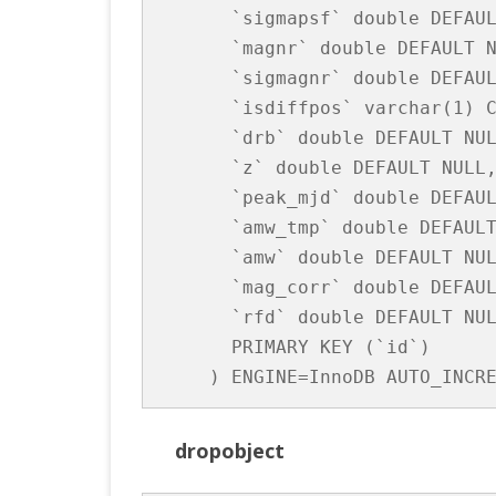
  `sigmapsf` double DEFAUL
  `magnr` double DEFAULT N
  `sigmagnr` double DEFAUL
  `isdiffpos` varchar(1) C
  `drb` double DEFAULT NUL
  `z` double DEFAULT NULL,
  `peak_mjd` double DEFAUL
  `amw_tmp` double DEFAULT
  `amw` double DEFAULT NUL
  `mag_corr` double DEFAUL
  `rfd` double DEFAULT NUL
  PRIMARY KEY (`id`)

dropobject