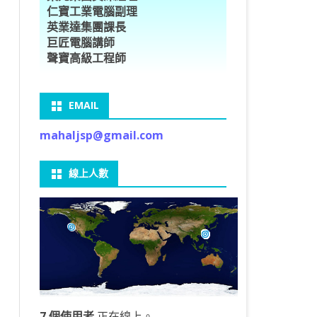
仁寶工業電腦副理
O車牌辨識
型5種花卉
ORFLOW安裝
數
習簡介
DE & EXTENDS
BCAM
SECURE CODING -7
多執行緒
英業達集團課長
巨匠電腦講師
V8自訂美金模型
E OBJECT DETECTION
型17種花卉
ORFLOW 2 基本語法
PY 多階迴歸線逼近法
ARNING 一維走法
 跨站請求攻擊
ET傳送影像
礎
JDBC – 5
THREADING LOCAL
聲寶高級工程師
V8視窗專案
自訂模型
9 特徵
常用函數
驟
ARNING 迷宮走法
入系統
M SAVE VIDEO
RM & QTDESIGNER
ON 製作縮圖
LOCALIZTION – 8
分散式處理
EMAIL
RFLOW SERVING
路風格轉換
OR 陣列
型訓練
A 公式
O & FAIL2BAN
錄器
窗
視器
NGLWIDGET
ANNOTATIONS – 6
mahaljsp@gmail.com
9口罩判定
 TF 版
測及辨識
鍊
窗
 BARCODE
ENGL基礎
ON MAGICK
畫
件
支
線上人數
6 圖片瀏覽
碼
LEWIDGET
L PORT
WIDGET
HON物件導向實例
7 個使用者
正在線上。