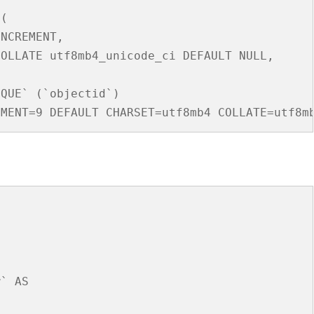
(

NCREMENT,

OLLATE utf8mb4_unicode_ci DEFAULT NULL,

QUE` (`objectid`)

` AS
