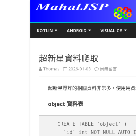
KOTLIN
ANDROID
VISUAL C#
KOTLIN基礎
初階
KOTLIN 基本語法
C#初階
AN
超新星資料爬取
KOTLIN進階
進階
空值NULL SAFETY
KOTLIN 類別
C#進階
基
SQ
在
Thomas
2026-01-03
尚無留言
KOTLIN視窗
JAVA版
條件控制
GET/SET及權限
KOTLIN 視窗設定
C#列印
LA
MY
AJ
〈超
KOTLIN WEB
KOTLIN 迴圈
全域變數
JAVAFX 視窗專案
KOTLIN WEB 環境架設
WPF
螢
SD
AJ
超新星爆炸的相關資料非常多，使用用資
新
KOTLIN 陣列
DATA CLASS
SWING UI DESIGNER
C# 執行緒
自訂
AP
AJ
星
object 資料表
KOTLIN 函數
二元樹BINARY TREE
打包成 JAR 檔
C# MSSQL
AN
GP
AN
資
KOTLIN 高階函數
KOTLIN 繼承
C# 與 MYSQL
專
CA
AN
料
CREATE TABLE `object` (

KOTLIN 介面
C#物件導向
AN
RO
AN
  `id` int NOT NULL AUTO_I
爬