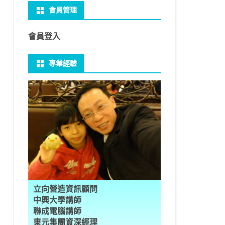
會員管理
 NO-IP
CTED CONTENT
PRESS頁面設定
WS 安裝 GIT
性
FRAME 與 MYSQL
CV 基礎
PER 模型 – 影片內崁字幕
介面
THREAD YIELD
集合
GRADLE 專案
建立新專案
樹狀圖分析
MYSQL 日期格式
資料備份與還原
U 防火牆
CTED CONTENT
PRESS常用外掛
礎操作
多型
型
H RECOGNITION
匿名類別 ANONYMOUS
THREAD WAIT
字串處理
MAVEN 專案
物件代管 IOC DI BEAN
1Z0-819 考試規則
邏輯運算子
MYSQL 基本語法
MSSQL語法
會員登入
U VSFTPD
 直播伺服器
PRESS強化留言板
用指令
數
理
 與OPENCV
識模型
房價預測
JAVA LAMBDA
THREAD其他
例外處理
JSP/JSTL
JAVA DATA TYPES – 28
全域方法
SQL INJECTION
預存程序
專業經驗
 MAIL SERVER
ESS 執行 JS PHP
案加入 GIT
數
ON 抽象類別
JSON
換
T LEARN簡介
NESS
ORD2VEC
其他特殊類別
THREAD API
JAVA 檔案與目錄
JAVA SERVLET
CONTROLLING FLOW – 20
雜七雜八
MYSQL SCHEMA
RESS內崁PHP
案加入 GIT
編程
承
L
圖
量機SVM
識基礎知識
 OUTLIER FACTOR
量化
歸線逼近法
JAVA 基本I/O
SERVLET 載入模板
OBJECT-ORIENTED – 71
設計模式
建立資料表
ER 設定
ID 專案加入 GIT
數
SLOTS
GIO & BYTESIO
ANS詳解
GHTFACE 人臉辨識
AL NETWORK
群後的房價
巴斷詞
數與微積分
YUI 安裝設定
第十章 物件操作
TOMCAT SESSION
EXCEPTION – 15
FINAL
子查詢
RVER
數
PERTY
示式
W
分析PCA
 人臉辨識
T詳解
數偏微分
AGE-TURBO WORKFLOW
N MNIST
件
JAVA FILE I/O NIO.2
JAKARTA UPLOAD FILE
ARRAYS AND COLLECTIONS – 28
JAVA 打包
VIEW
DA
性
統操作
徵
作 – 影片人臉偵測
立與訓練
RCH基礎
量化
RCH 微分
風格
 GAN HORSE2ZEBRA
RESPONSE
LOCALIZATION
STREAMS AND LAMBDA – 37
TRIGGERS
AL FUNCTION
K
NE手勢辨識
多層感知器
 PYTORCH 版
 安裝
NIZER字典
最小值
RENDER
享器架設伺服器
L簡介
JDK MODULARIZATION – 18
PREPARED STATEMENT
立向營造資訊顧問
RATOR
AKE
 資料集
習簡介
 情緒偵測
PP
207W架設伺服器
CONCURRENCY – 7
STORED ROUTINES
行程與執行緒
中興大學講師
聯成電腦講師
果模型
原理
9辨識
 黃金分析
 OPTIMIZER
原理
步規畫
JAVA I/O API – 11
多行程
東元集團資深經理