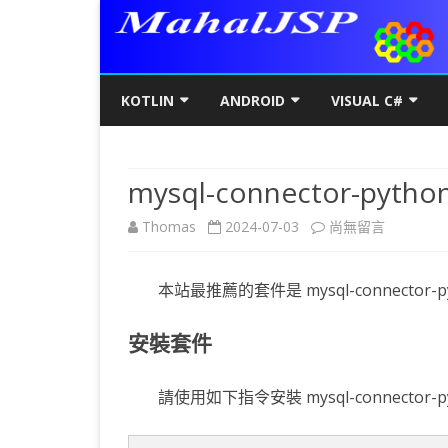
KOTLIN
ANDROID
VISUAL C#
KOTLIN基礎
初階
KOTLIN 基本語法
C#初階
AN
mysql-connector-pytho
KOTLIN進階
進階
空值NULL SAFETY
KOTLIN 類別
C#進階
基
SQ
在
Thomas
2024-07-03
尚無留言
KOTLIN視窗
JAVA版
條件控制
GET/SET及權限
KOTLIN 視窗設定
C#列印
LA
MY
AJ
〈mysql-
KOTLIN WEB
KOTLIN 迴圈
全域變數
JAVAFX 視窗專案
KOTLIN WEB 環境架設
WPF
螢
SD
AJ
本站最推薦的套件是 mysql-connecto
connector-
KOTLIN 陣列
DATA CLASS
SWING UI DESIGNER
C# 執行緒
自訂
AP
AJ
python〉
安裝套件
KOTLIN 函數
二元樹BINARY TREE
打包成 JAR 檔
C# MSSQL
AN
GP
AN
中
KOTLIN 高階函數
KOTLIN 繼承
C# 與 MYSQL
專
CA
AN
請使用如下指令安裝 mysql-connector-p
KOTLIN 介面
C#物件導向
AN
RO
AN