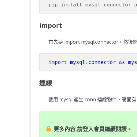
pip install mysql-connector-
KOTLIN 匿名物件
C# OPENCV
HA
WE
CU
KOTLIN 抽象類別
C# 其它
AN
AN
AN
import
KOTLIN 例外處理
JNI
首先要 import mysql.connector，
THREAD與LAMBDA
專
import mysql.connector as my
連線
使用 mysql 產生 conn 連線物件，裏
更多內容,請登入會員繼續閱讀。