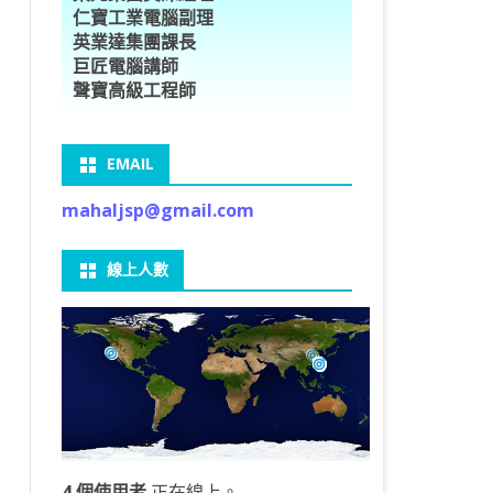
仁寶工業電腦副理
O車牌辨識
型5種花卉
ORFLOW安裝
數
習簡介
DE & EXTENDS
BCAM
SECURE CODING -7
多執行緒
英業達集團課長
巨匠電腦講師
V8自訂美金模型
E OBJECT DETECTION
型17種花卉
ORFLOW 2 基本語法
PY 多階迴歸線逼近法
ARNING 一維走法
 跨站請求攻擊
ET傳送影像
礎
JDBC – 5
THREADING LOCAL
聲寶高級工程師
V8視窗專案
自訂模型
9 特徵
常用函數
驟
ARNING 迷宮走法
入系統
M SAVE VIDEO
RM & QTDESIGNER
ON 製作縮圖
LOCALIZTION – 8
分散式處理
EMAIL
RFLOW SERVING
路風格轉換
OR 陣列
型訓練
A 公式
O & FAIL2BAN
錄器
窗
視器
NGLWIDGET
ANNOTATIONS – 6
mahaljsp@gmail.com
9口罩判定
 TF 版
測及辨識
鍊
窗
 BARCODE
ENGL基礎
ON MAGICK
畫
件
支
線上人數
6 圖片瀏覽
碼
LEWIDGET
L PORT
WIDGET
HON物件導向實例
4 個使用者
正在線上。