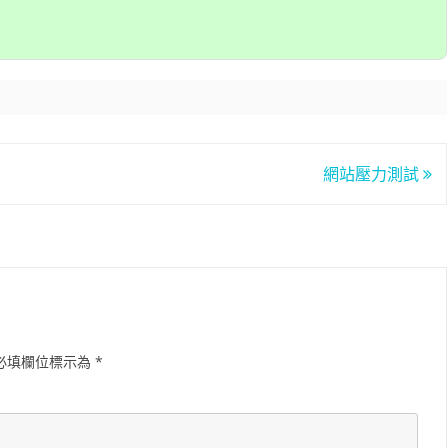
台銀黃金儲摺
MAPBOX WITH PLOTLY
TENSORFLOW
AI 強化學習
DNS
WEBCAM
YOL
VGG16
自定模
TENS
懲罰函
強化學
INCLU
啟動WE
SELENIUM IDE
IGRAPH
鐵達尼號生存預測
安全防護
PYQT6 視窗
YOLO
GOOGL
自定模
TENS
NUM
Q LE
CSRF
SOCK
QT 基
SELENIUM
汽車儀錶板
BARCODE 製作與辨識
GOOGLE SMTP 發送信件
PYTHON 專案
YOLO
GOD
VGG1
TF2 
模型步
Q LE
會員登
WEBCA
PYCHA
PYTH
台灣彩券
車牌辨識
WEBSOCKET
OPENGL
TENSO
神經網
TENS
車牌模
特徵
SARS
DJANG
行車記
啟動視
圖片檢
QOPE
網站壓力測試
超新星資料爬取
PLOTLY及圖片顯示
IMAGEMAGICK
VGG1
蒙地卡羅
車牌偵
馬可夫
訊息視
一維條碼
PYOP
PYTH
YOUTUBE 下載
影像縮圖
動態規
按鈕事
天干地
英文字典
PYTHON 上傳圖片
PYQT
摩斯密
FACEBOOK 影片下載
GALLERY
QTAB
SERIA
FFMPEG-PYTHON
股市分析
QLIST
必填欄位標示為
*
經緯度轉地址
DJANGO MAPBOX
PYT
SELENIUM爬取圖片