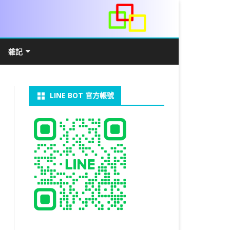
雜記
/WIN11安裝詳解
常見數學公式
電算機概論
開發環境
LINE BOT 官方帳號
V LINUX
FFMEPG 推播
JAVA 環境及專案開啟
自訂資料型態及資料結構
C++ IO及運算子
第七章 指標
向
V WINDOWS
U 設定
法
中藥
JAVA 基本語法
類別與建構子
IF 決策分析
第八章 結構，列舉型別，二元樹
第十章 物件導向封裝(一)
器架設伺服器
U 安裝 CUDA
類別變數
 & CUPY
NIKON P1000
決策分析- IF
繼承 INHERITANCE
JDBC
C 迴圈
第九章 檔案讀寫
第十一章 物件導向封裝(二)
定時K彈
實物拍攝
07W架設伺服器
 MYSQL 8.0
裝設定
CAPSULATION
 NP 版
八字
迴圈LOOP
PACKAGE
MYSQL FOR JAVA
JAVAFX 專案設定
蒙地卡羅求 PI 值
專案製作
第十二章 繼承與多型
棒球遊戲
拍攝技巧
八字查詢表
N)
理
與 SSL
CTED CONTENT
ON 建構子
計學
AS 基本格式
私人記事
JAVA 陣列
權限
MYSQL PYTHON 化
JAVA FX 猜拳遊戲
執行緒基礎
C 陣列
第十三章 OPENCV
秘密差
MYSQL8.X 安裝
手機WIFI助理
陰陽
RESTRICTED CONTENT
CTED CONTENT
DB
WORDPRESS/SSL
連結及二元樹
S 與 EXCEL
JAVA 方法
多型
JAVA FX 計數器
THREAD SYNCHRONIZED
泛型
C 函式
STATIC 變數的用法
基地台
LOCK TABLE
手機遙控
RESTRICTED CONTENT
ADSL
U SSH
CTED CONTENT
RESS 安裝及設定
法
YXL 與 EXCEL
抽象類別
JAVA FX 打磚塊
THREAD JOIN
STREAM
JAVA WEB 環境設定
數字龍捲風
MYSQL中文亂碼
MSSQL SERVER 安裝設定
RESTRICTED CONTENT