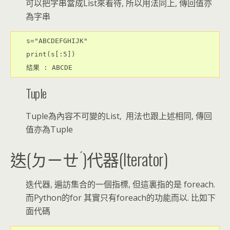
可以把字串當成List來看待, 所以用法同上, 傳回值亦
為字串
s="ABCDEFGHIJK"

print(s[:5])

結果 : ABCDE
Tuple
Tuple為內容不可變的List, 用法也跟上述相同, 傳回
值亦為Tuple
ˊ
迭(ㄉ
ㄧ
ㄝ
)代器(Iterator)
迭代器, 遍訪集合的一個指標, 但這裏指的是 foreach.
而Python的for 其實只有foreach的功能而以. 比如下
面代碼