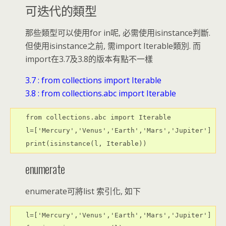
可迭代的類型
那些類型可以使用for in呢, 必需使用isinstance判斷.
但使用isinstance之前, 需import Iterable類別. 而
import在3.7及3.8的版本有點不一樣
3.7 : from collections import Iterable
3.8 : from collections.abc import Iterable
from collections.abc import Iterable

l=['Mercury','Venus','Earth','Mars','Jupiter']

print(isinstance(l, Iterable))
enumerate
enumerate可將list 索引化, 如下
l=['Mercury','Venus','Earth','Mars','Jupiter']
