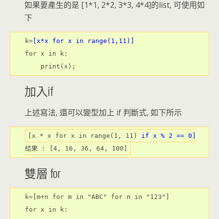
如果要產生的是 [1*1, 2*2, 3*3, 4*4]的list, 可使用如
下
k=
[x*x for x in range(1,11)]
for x in k:

    print(x);
加入if
上述寫法, 還可以變型加上 if 判斷式, 如下所示
[x * x 
for
 x 
in
 range(
1
, 
11
) 
if
 x % 
2
 == 
0
]
結果 : [
4
, 
16
, 
36
, 
64
, 
100
]
雙層 for
k=[m+n for m in "ABC" for n in "123"]

for x in k:
