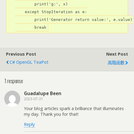
        print(
'g:'
    except
 StopIteration 
as
 e:

        print(
'Generator return value:'
        break
Previous Post
Next Post
C# OpenGL TeaPot
高階函數
1 response
Guadalupe Been
2023-07-31
Your blog articles spark a brilliance that illuminates
my day. Thank you for that!
Reply