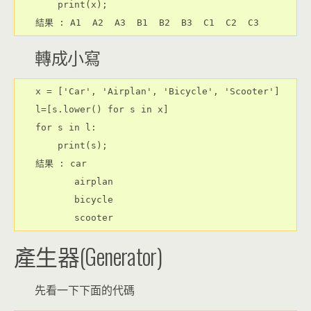
    print(x);

結果 : A1  A2  A3  B1  B2  B3  C1  C2  C3
轉成小寫
x = ['Car', 'Airplan', 'Bicycle', 'Scooter']

l=[s.lower() for s in x]

for s in l:

    print(s);

結果 : car

       airplan

       bicycle

       scooter
產生器(Generator)
先看一下下面的代碼