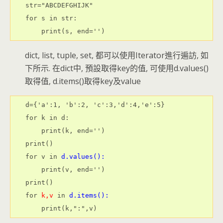
str="ABCDEFGHIJK"

for s in str:

    print(s, end='')
dict, list, tuple, set, 都可以使用Iterator進行遍訪, 如
下所示. 在dict中, 預設取得key的值, 可使用d.values()
取得值, d.items()取得key及value
d={'a':1, 'b':2, 'c':3,'d':4,'e':5}

for k in d:

    print(k, end='')

print()

for v in 
d.values():
    print(v, end='')

print()

for 
k,v
 in 
d.items():
    print(k,":",v)