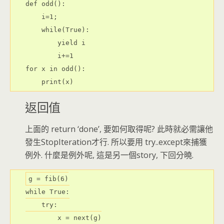
def odd():

    i=1;

    while(True):

        yield i

        i+=1

for x in odd():

    print(x)
返回值
上面的 return ‘done’, 要如何取得呢? 此時就必需讓他
發生StopIteration才行. 所以要用 try..except來捕獲
例外. 什麼是例外呢, 這是另一個story, 下回分曉.
g = fib(
6
while
True
    try
:

        x = next(g)
