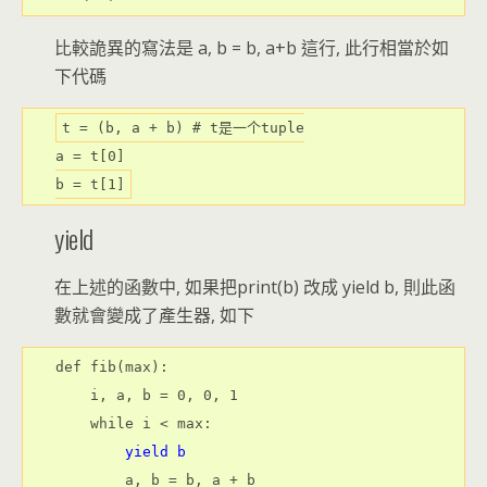
比較詭異的寫法是 a, b = b, a+b 這行, 此行相當於如
下代碼
t = 
(b, a + b) # t是一个tuple
a = 
t[
0
]
b = 
t[
1
]
yield
在上述的函數中, 如果把print(b) 改成 yield b, 則此函
數就會變成了產生器, 如下
def fib(max):

    i, a, b = 0, 0, 1

    while i < max:

yield b
        a, b = b, a + b
