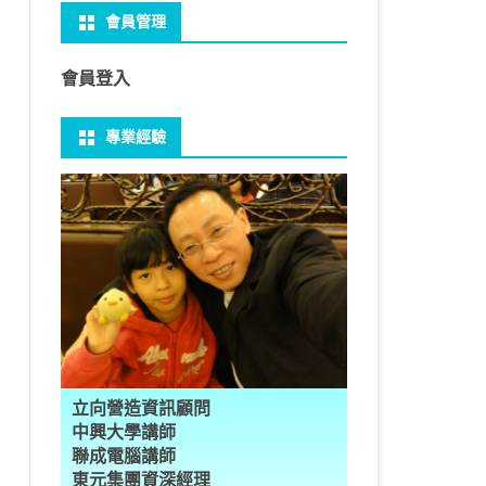
會員管理
 NO-IP
CTED CONTENT
PRESS頁面設定
WS 安裝 GIT
性
FRAME 與 MYSQL
CV 基礎
PER 模型 – 影片內崁字幕
介面
THREAD YIELD
集合
GRADLE 專案
建立新專案
樹狀圖分析
MYSQL 日期格式
資料備份與還原
U 防火牆
CTED CONTENT
PRESS常用外掛
礎操作
多型
型
H RECOGNITION
匿名類別 ANONYMOUS
THREAD WAIT
字串處理
MAVEN 專案
物件代管 IOC DI BEAN
1Z0-819 考試規則
邏輯運算子
MYSQL 基本語法
MSSQL語法
會員登入
U VSFTPD
 直播伺服器
PRESS強化留言板
用指令
數
理
 與OPENCV
識模型
房價預測
JAVA LAMBDA
THREAD其他
例外處理
JSP/JSTL
JAVA DATA TYPES – 28
全域方法
SQL INJECTION
預存程序
專業經驗
 MAIL SERVER
ESS 執行 JS PHP
案加入 GIT
數
ON 抽象類別
JSON
換
T LEARN簡介
NESS
ORD2VEC
其他特殊類別
THREAD API
JAVA 檔案與目錄
JAVA SERVLET
CONTROLLING FLOW – 20
雜七雜八
MYSQL SCHEMA
RESS內崁PHP
案加入 GIT
編程
承
L
圖
量機SVM
識基礎知識
 OUTLIER FACTOR
量化
歸線逼近法
JAVA 基本I/O
SERVLET 載入模板
OBJECT-ORIENTED – 71
設計模式
建立資料表
ER 設定
ID 專案加入 GIT
數
SLOTS
GIO & BYTESIO
ANS詳解
GHTFACE 人臉辨識
AL NETWORK
群後的房價
巴斷詞
數與微積分
YUI 安裝設定
第十章 物件操作
TOMCAT SESSION
EXCEPTION – 15
FINAL
子查詢
RVER
數
PERTY
示式
W
分析PCA
 人臉辨識
T詳解
數偏微分
AGE-TURBO WORKFLOW
N MNIST
件
JAVA FILE I/O NIO.2
JAKARTA UPLOAD FILE
ARRAYS AND COLLECTIONS – 28
JAVA 打包
VIEW
DA
性
統操作
徵
作 – 影片人臉偵測
立與訓練
RCH基礎
量化
RCH 微分
風格
 GAN HORSE2ZEBRA
RESPONSE
LOCALIZATION
STREAMS AND LAMBDA – 37
TRIGGERS
AL FUNCTION
K
NE手勢辨識
多層感知器
 PYTORCH 版
 安裝
NIZER字典
最小值
RENDER
享器架設伺服器
L簡介
JDK MODULARIZATION – 18
PREPARED STATEMENT
立向營造資訊顧問
RATOR
AKE
 資料集
習簡介
 情緒偵測
PP
207W架設伺服器
CONCURRENCY – 7
STORED ROUTINES
行程與執行緒
中興大學講師
聯成電腦講師
果模型
原理
9辨識
 黃金分析
 OPTIMIZER
原理
步規畫
JAVA I/O API – 11
多行程
東元集團資深經理