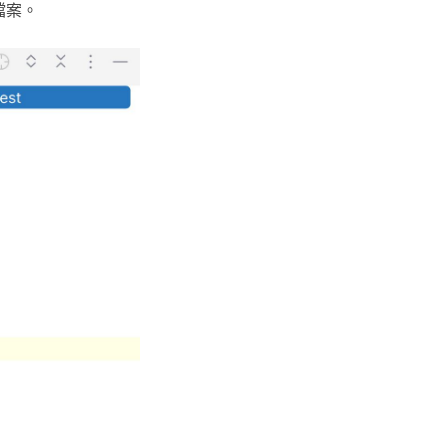
檔案。
台銀黃金儲摺
MAPBOX WITH PLOTLY
TENSORFLOW
AI 強化學習
DNS
WEBCAM
YOL
VGG16
自定模
TENS
懲罰函
強化學
INCLU
啟動WE
SELENIUM IDE
IGRAPH
鐵達尼號生存預測
安全防護
PYQT6 視窗
YOLO
GOOGL
自定模
TENS
NUM
Q LE
CSRF
SOCK
QT 基
SELENIUM
汽車儀錶板
BARCODE 製作與辨識
GOOGLE SMTP 發送信件
PYTHON 專案
YOLO
GOD
VGG1
TF2 
模型步
Q LE
會員登
WEBCA
PYCHA
PYTH
台灣彩券
車牌辨識
WEBSOCKET
OPENGL
TENSO
神經網
TENS
車牌模
特徵
SARS
DJANG
行車記
啟動視
圖片檢
QOPE
超新星資料爬取
PLOTLY及圖片顯示
IMAGEMAGICK
VGG1
蒙地卡羅
車牌偵
馬可夫
訊息視
一維條碼
PYOP
PYTH
YOUTUBE 下載
影像縮圖
動態規
按鈕事
天干地
英文字典
PYTHON 上傳圖片
PYQT
摩斯密
FACEBOOK 影片下載
GALLERY
QTAB
SERIA
FFMPEG-PYTHON
股市分析
QLIST
經緯度轉地址
DJANGO MAPBOX
PYT
SELENIUM爬取圖片