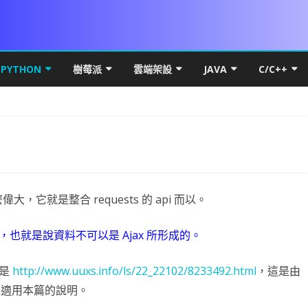
Skip
to
PYTHON
樹莓派
雲端架設
JAVA
C/C++
content
DROID 環境安裝
PYTHON 初階
VS 簡介及基礎
UBUNTU MATE FOR PI 4
MICROSOFT WINDOWS
PYTHON 環境安裝
JAVA 基礎
C++初階
WIN10
本架構
LITE FOR ANDROID
數學PYTHON圖解
IF 決策分析
基本檔案操作
PI OS SERVER
網路概論
VSCODE & PYTHON
線性代數
JAVA 進階
C++進階
HYPER-
基礎篇
YOUT
SQL FOR ANDROID
初階
PYTHON 進階
C# 迴圈
C# 多執行緒
PDF
RASPBERRY FFMEPG
第五章 畫面元件
UBUNTU
PYTHON FOR LINUX
PYTHON 物件導向
VSCODE 建立 JAVA 專案
C++物件導
HYPER-
IP簡介
UBUNT
類別語
幕自轉
CARD權限
進階
PYSIDE6 視窗
C# 陣列
上傳檔案到 WEB SERVER
WPF PRINTDIALOG
WPF UI
UBUNTU OFFICAL FOR PI 4
第六章 事件
第十三章 PREFERENCE
DOCKER
基本語法
NUMPY
QT 基礎
WPF簡介
JAVA 資料庫
C++ APCS
WSL
IP分享
UBUNT
物件與
NUMPY
，它就是整合 requests 的 api 而以。
按鈕 CUSTOM BUTTON
K 更新機制
高階
PYTHON MYSQL
方法與函數
背景服務 WINDOWS SERVICE
列印流程
WPF RESOURCE
基礎執行緒
RASPBIAN FOR PI4
第七章 SPINNER 與 LISTVIEW
第十四章 SQLITE
VIEWPAGER
直播伺服器
條件判斷
線性代數
啟動與結束視窗
資料庫簡介
WPF GRID
封裝資源檔
JAVA 視窗
RTF82
UBUNTU
OBS安
封裝EN
蒙地卡羅
也就是說資料不可以是 Ajax 所形成的。
DROID 權限
S訊號
DROID常用項目
爬蟲程式
C# 終極密碼
BITMAPIMAGE
FLOWDOCUMENT製作
WPF CHART
TASK.RUN
DATASET 與 DATATABLE
WOA FOR PI4
第八章 對話方框 ALERTDIALOG
第十五章 FRAGMENT
網路程式設計
UI與執行緒
資料庫
迴圈
PANDAS
按鈕事件及訊息視窗
MYSQL-CONNECTOR-PYTHON
何謂爬蟲
XAML 容器
WPF多國語系(LOCALIZATIO
圖表製作
JAVA THREAD
DNS 原
NGINX 
RESTRI
MYSQL
PYTH
基礎統
PAND
址是
http://www.uuxs.info/ls/22_22102/8233492.html
，這是由
案後門程式
MERAX
DROID OPENGL ES
資料視覺化
ADB 控制範例
引擎抽離
C# 列印功能
C# YOUTUBE 下載
委派與事件
資料庫連線
CSI CAMERA
CAMERAX 簡介
第九章 資源檔
第十六章 SERVICE與執行緒
DRAWER
MAPBOX FOR ANDROID
第一章 OPENGL ES2 基礎概念
WORDPRESS
資料型態
MATPLOTLIB基礎
猜拳遊戲
關聯式資料庫
HTML簡介
資料表格式
WPF 選單
CPU效能顯示
JAVA API
OSI七層
DNS
RESTRI
MARIA
WNMP/
單雙向
PANDA
以適用本篇的說明。
DROID 執行緒
OTENCODER
DROID發佈
AI 視覺辨識
JUST MY CODE
NPOI 匯出 EXCEL
C# MSSQL
C# 物件導向說明
PRINTER設定
相機預覽
ROOTENCODER簡介
第十章 頁面選單
第十七章 相簿實作
SURFACEVIEW
BLUETOOTH CHAT
第二章 GLSURFACEVIEW
GENERATE SIGNED APK
PHP & VSCODE
LIST & TUPLE
線性回歸
執行緒與回調
大型資料庫
CSS
DATAFRAME
AI簡介
畫面切換
JAVAWEB
電腦撥接 
UBUNT
RESTRI
MSSQL
WORDP
類別方
OPENP