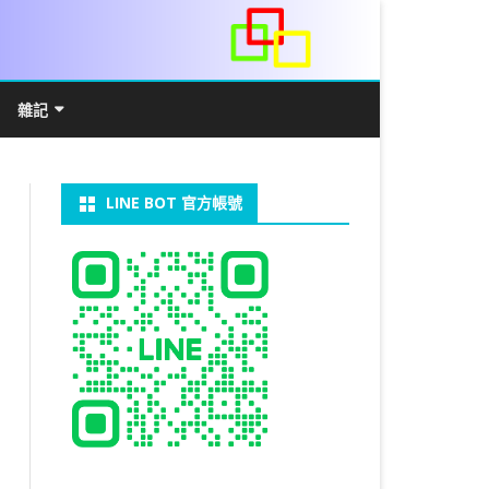
雜記
/WIN11安裝詳解
常見數學公式
電算機概論
開發環境
LINE BOT 官方帳號
V LINUX
FFMEPG 推播
JAVA 環境及專案開啟
自訂資料型態及資料結構
C++ IO及運算子
第七章 指標
向
V WINDOWS
U 設定
法
中藥
JAVA 基本語法
類別與建構子
IF 決策分析
第八章 結構，列舉型別，二元樹
第十章 物件導向封裝(一)
器架設伺服器
U 安裝 CUDA
類別變數
 & CUPY
NIKON P1000
決策分析- IF
繼承 INHERITANCE
JDBC
C 迴圈
第九章 檔案讀寫
第十一章 物件導向封裝(二)
定時K彈
實物拍攝
07W架設伺服器
 MYSQL 8.0
裝設定
CAPSULATION
 NP 版
八字
迴圈LOOP
PACKAGE
MYSQL FOR JAVA
JAVAFX 專案設定
蒙地卡羅求 PI 值
專案製作
第十二章 繼承與多型
棒球遊戲
拍攝技巧
八字查詢表
N)
理
與 SSL
CTED CONTENT
ON 建構子
計學
AS 基本格式
私人記事
JAVA 陣列
權限
MYSQL PYTHON 化
JAVA FX 猜拳遊戲
執行緒基礎
C 陣列
第十三章 OPENCV
秘密差
MYSQL8.X 安裝
手機WIFI助理
陰陽
RESTRICTED CONTENT
CTED CONTENT
DB
WORDPRESS/SSL
連結及二元樹
S 與 EXCEL
JAVA 方法
多型
JAVA FX 計數器
THREAD SYNCHRONIZED
泛型
C 函式
STATIC 變數的用法
基地台
LOCK TABLE
手機遙控
RESTRICTED CONTENT
ADSL
U SSH
CTED CONTENT
RESS 安裝及設定
法
YXL 與 EXCEL
抽象類別
JAVA FX 打磚塊
THREAD JOIN
STREAM
JAVA WEB 環境設定
數字龍捲風
MYSQL中文亂碼
MSSQL SERVER 安裝設定
RESTRICTED CONTENT