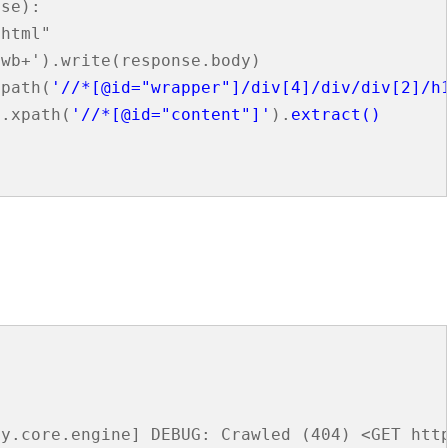
se):

html"

wb+').write(response.body)

xpath(
'//*[@id="wrapper"]/div[4]/div/div[2]/h
e.xpath(
'//*[@id="content"]'
).
extract()
y.core.engine] DEBUG: Crawled (404) <GET http