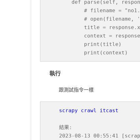
    def parse(self, respon
        # filename = "no1.
        # open(filename, '
        title = response.
        context = respons
        print(title)

        print(context)
執行
跟測試指令一樣
scrapy crawl itcast
結果:

2023-08-13 00:55:41 [scrap