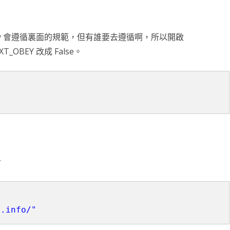
滑塊破解
Scrapy 會遵循裏面的規範，但有誰要去遵循啊，所以開啟
SCRAPY 非前端動態
TXT_OBEY 改成 False。
令
s.info/"