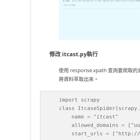
修改 itcast.py執行
使用 response.xpath 查詢要爬取
將資料萃取出來。
import scrapy

class ItcaseSpider(scrapy.
    name = "itcast"

    allowed_domains = ["uu
    start_urls = ["http://