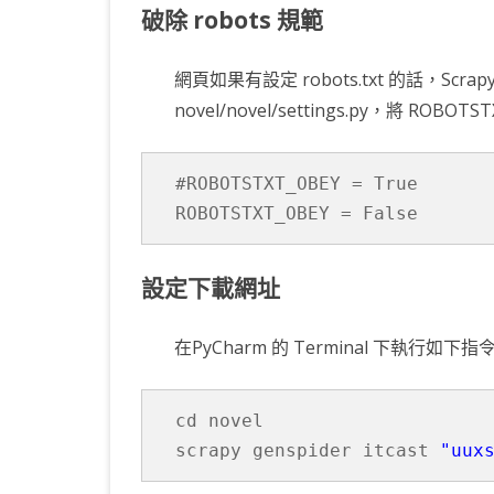
破除 robots 規範
網頁如果有設定 robots.txt 的話，
novel/novel/settings.py，將 ROBOTS
#ROBOTSTXT_OBEY = True

ROBOTSTXT_OBEY = False
設定下載網址
在PyCharm 的 Terminal 下執行如下指
cd novel

scrapy genspider itcast 
"uux