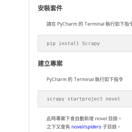
安裝套件
中
KOTLIN 匿名物件
C# OPENCV
HA
WE
CU
KOTLIN 抽象類別
C# 其它
AN
AN
AN
請在 PyCharm 的 Terminal 執行如下指
KOTLIN 例外處理
JNI
pip install Scrapy
THREAD與LAMBDA
專
建立專案
PyCharm 的 Terminal 執行如下指令
scrapy startproject novel
此時專案下會自動新增 novel 目錄。
之下又會有
novel/spiders
子目錄，