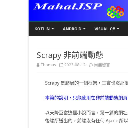
KOTLIN
ANDROID
VISUAL C#
KOTLIN基礎
初階
KOTLIN 基本語法
C#初階
AN
Scrapy 非前端動態
KOTLIN進階
進階
空值NULL SAFETY
KOTLIN 類別
C#進階
基
SQ
在
Thomas
2023-08-12
尚無留言
KOTLIN視窗
JAVA版
條件控制
GET/SET及權限
KOTLIN 視窗設定
C#列印
LA
MY
AJ
〈Scrapy
KOTLIN WEB
KOTLIN 迴圈
全域變數
JAVAFX 視窗專案
KOTLIN WEB 環境架設
WPF
螢
SD
AJ
Scrapy 是爬蟲的一個框架，其實也沒那麼偉大
非
KOTLIN 陣列
DATA CLASS
SWING UI DESIGNER
C# 執行緒
自訂
AP
AJ
前
本篇的說明，只能使用在非前端動態網頁，
KOTLIN 函數
二元樹BINARY TREE
打包成 JAR 檔
C# MSSQL
AN
GP
AN
端
以天降巨富這個小說而言，第一篇的網
KOTLIN 高階函數
KOTLIN 繼承
C# 與 MYSQL
專
CA
AN
動
後端所送出的，前端沒有任何 Ajax，所
KOTLIN 介面
C#物件導向
AN
RO
AN
態〉