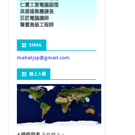
仁寶工業電腦副理
O車牌辨識
型5種花卉
ORFLOW安裝
數
習簡介
DE & EXTENDS
BCAM
SECURE CODING -7
多執行緒
英業達集團課長
巨匠電腦講師
V8自訂美金模型
E OBJECT DETECTION
型17種花卉
ORFLOW 2 基本語法
PY 多階迴歸線逼近法
ARNING 一維走法
 跨站請求攻擊
ET傳送影像
礎
JDBC – 5
THREADING LOCAL
聲寶高級工程師
V8視窗專案
自訂模型
9 特徵
常用函數
驟
ARNING 迷宮走法
入系統
M SAVE VIDEO
RM & QTDESIGNER
ON 製作縮圖
LOCALIZTION – 8
分散式處理
EMAIL
RFLOW SERVING
路風格轉換
OR 陣列
型訓練
A 公式
O & FAIL2BAN
錄器
窗
視器
NGLWIDGET
ANNOTATIONS – 6
mahaljsp@gmail.com
9口罩判定
 TF 版
測及辨識
鍊
窗
 BARCODE
ENGL基礎
ON MAGICK
畫
件
支
線上人數
6 圖片瀏覽
碼
LEWIDGET
L PORT
WIDGET
HON物件導向實例
4 個使用者
正在線上。