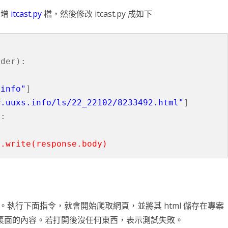
動新增
itcast.py
檔，然後修改 itcast.py 成如下
der):

.info"
]

w.uuxs.info/ls/22_22102/8233492.html"
]



執行下面指令，就會開始爬取網頁，並將其 html 儲存在專案
開看到裏面的內容。若打開後沒任何東西，表示測試失敗。