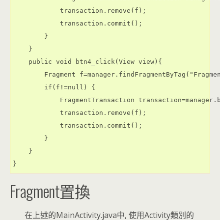
            transaction.remove(f);

            transaction.commit();

        }

    }

    public void btn4_click(View view){

        Fragment f=manager.findFragmentByTag("Fragmen
        if(f!=null) {

            FragmentTransaction transaction=manager.b
            transaction.remove(f);

            transaction.commit();

        }

    }

}
Fragment置換
在上述的MainActivity.java中, 使用Activity類別的