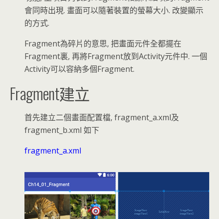
會同時出現. 畫面可以隨著裝置的螢幕大小. 改變顯示
的方式.
Fragment為碎片的意思, 把畫面元件全都擺在
Fragment裏, 再將Fragment放到Activity元件中. 一個
Activity可以容納多個Fragment.
Fragment建立
首先建立二個畫面配置檔, fragment_a.xml及
fragment_b.xml 如下
fragment_a.xml