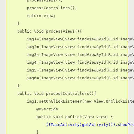
        processViews();

        processControllers();

        return view;

    }

    public void processViews(){

        img1=(ImageView)view.findViewById(R.id.imageV
        img2=(ImageView)view.findViewById(R.id.imageV
        img3=(ImageView)view.findViewById(R.id.imageV
        img4=(ImageView)view.findViewById(R.id.imageV
        img5=(ImageView)view.findViewById(R.id.imageV
        img6=(ImageView)view.findViewById(R.id.imageV
    }

    public void processControllers(){

        img1.setOnClickListener(new View.OnClickListe
            @Override

            public void onClick(View view) {

((MainActivity)getActivity()).showPi
            }
