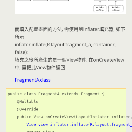
而填入配置畫面的方法, 需使用到Inflater填充器, 如下
所示
inflater.inflate(R.layout.fragment_a, container,
false);
填充之後所產生的是一個View物件. 在onCreateView
中, 需把此View物件返回
FragmentA.class
public class FragmentA extends Fragment {

    @Nullable

    @Override

    public View onCreateView(LayoutInflater inflater,
View view=inflater.inflate(R.layout.fragment