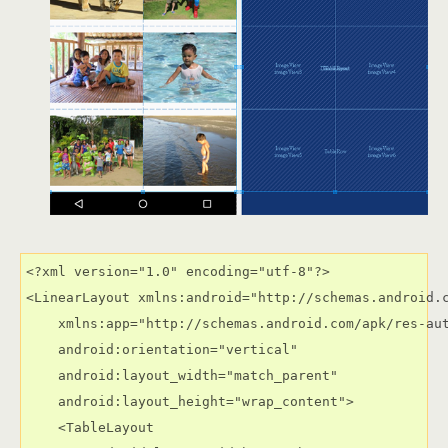
<?xml version="1.0" encoding="utf-8"?>

<LinearLayout xmlns:android="http://schemas.android.c
    xmlns:app="http://schemas.android.com/apk/res-aut
    android:orientation="vertical"

    android:layout_width="match_parent"

    android:layout_height="wrap_content">

    <TableLayout
