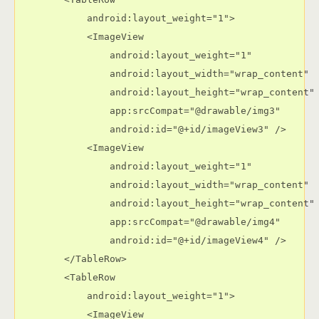
            android:layout_weight="1">

            <ImageView

                android:layout_weight="1"

                android:layout_width="wrap_content"

                android:layout_height="wrap_content"

                app:srcCompat="@drawable/img3"

                android:id="@+id/imageView3" />

            <ImageView

                android:layout_weight="1"

                android:layout_width="wrap_content"

                android:layout_height="wrap_content"

                app:srcCompat="@drawable/img4"

                android:id="@+id/imageView4" />

        </TableRow>

        <TableRow

            android:layout_weight="1">

            <ImageView
