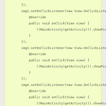
        });

        img2.setOnClickListener(new View.OnClickListe
            @Override

            public void onClick(View view) {

                ((MainActivity)getActivity()).showPic
            }

        });

        img3.setOnClickListener(new View.OnClickListe
            @Override

            public void onClick(View view) {

                ((MainActivity)getActivity()).showPic
            }

        });

        img4.setOnClickListener(new View.OnClickListe
            @Override

            public void onClick(View view) {

                ((MainActivity)getActivity()).showPic