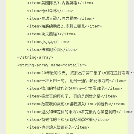
        <item>美國隊長3.內戰英雄</item>

        <item>奇幻森林</item>

        <item>星球大戰7.原力覺醒</item>

        <item>海底總動員2.多莉去哪兒</item>

        <item>功夫熊貓3</item>

        <item>小小兵</item>

        <item>侏儸紀公園</item>

    </string-array>

    <string-array name="details">

        <item>20年後的今天, 終於出了第二集了\n實在是好看啊，但
        <item>一堆五四三的, 亂飛一通\n蠻花眼力的</item>

        <item>這部的特效作的好啊\n一定要看3D的</item>

        <item>這就真的經典了, 真的是創世之舉</item>

        <item>啟蒙我的電影\n讓我邁入Linux的世界</item>

        <item>違反物理定律的東西\n看完後內心蠻空洞的</item>

        <item>特效作的不錯\n有點科學常識</item>

        <item>也是讓人蠻眼花的</item>
