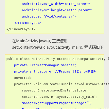
        android:layout_width="match_parent"
        android:layout_height="match_parent"
        android:id="@+id/container">
    </FrameLayout>
</LinearLayout>
在MainActivity.java中, 直接使用
setContentView(R.layout.activity_main), 程式碼如下
public class MainActivity extends AppCompatActivity {
private FragmentManager manager;
private int picture; //FragmentB要show的圖片
    @Override

    protected void onCreate(Bundle savedInstanceState
        super.onCreate(savedInstanceState);

        setContentView(R.layout.activity_main);

manager=getSupportFragmentManager();