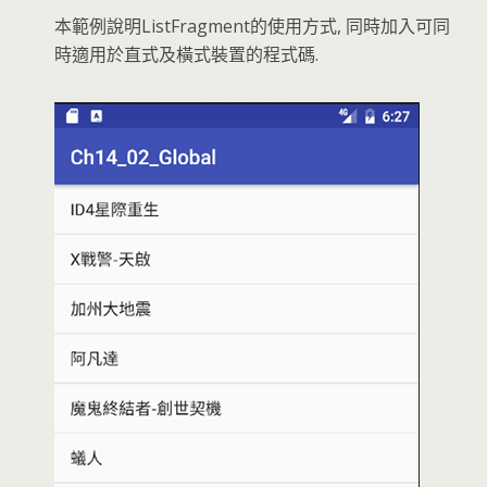
本範例說明ListFragment的使用方式, 同時加入可同
時適用於直式及橫式裝置的程式碼.