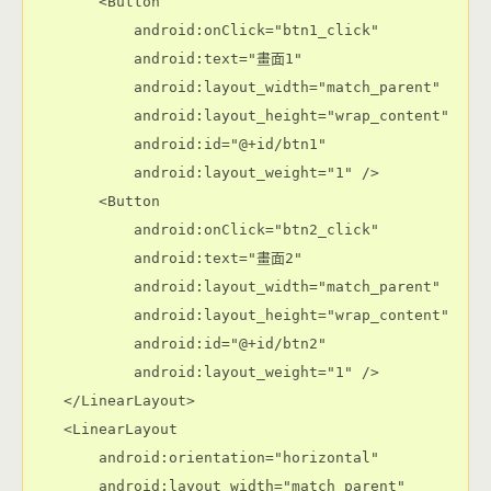
        <Button

            android:onClick="btn1_click"

            android:text="畫面1"

            android:layout_width="match_parent"

            android:layout_height="wrap_content"

            android:id="@+id/btn1"

            android:layout_weight="1" />

        <Button

            android:onClick="btn2_click"

            android:text="畫面2"

            android:layout_width="match_parent"

            android:layout_height="wrap_content"

            android:id="@+id/btn2"

            android:layout_weight="1" />

    </LinearLayout>

    <LinearLayout

        android:orientation="horizontal"

        android:layout_width="match_parent"
