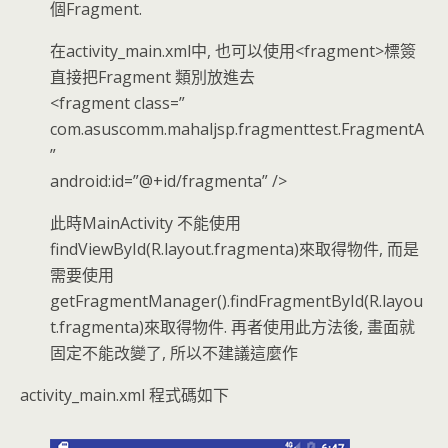
個Fragment.
在activity_main.xml中, 也可以使用<fragment>標簽
直接把Fragment 類別放進去
<fragment class=”
com.asuscomm.mahaljsp.fragmenttest.FragmentA
”
android:id=”@+id/fragmenta” />
此時MainActivity 不能使用
findViewById(R.layout.fragmenta)來取得物件, 而是
需要使用
getFragmentManager().findFragmentById(R.layou
t.fragmenta)來取得物件. 再者使用此方法後, 畫面就
固定不能改變了, 所以不建議這麼作
activity_main.xml 程式碼如下