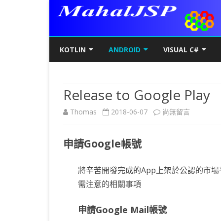
KOTLIN
ANDROID
VISUAL C#
KOTLIN基礎
初階
KOTLIN 基本語法
C#初階
AN
Release to Google Play
KOTLIN進階
進階
空值NULL SAFETY
KOTLIN 類別
C#進階
基
SQ
在
Thomas
2018-06-07
尚無留言
KOTLIN視窗
JAVA版
條件控制
GET/SET及權限
KOTLIN 視窗設定
C#列印
LA
MY
AJ
〈Release
KOTLIN WEB
KOTLIN 迴圈
全域變數
JAVAFX 視窗專案
KOTLIN WEB 環境架設
WPF
螢
SD
AJ
申請Google帳號
to
KOTLIN 陣列
DATA CLASS
SWING UI DESIGNER
C# 執行緒
自訂
AP
AJ
Google
將辛苦開發完成的App上架於公認的市場
KOTLIN 函數
二元樹BINARY TREE
打包成 JAR 檔
C# MSSQL
AN
GP
AN
Play〉
需注意的相關事項
KOTLIN 高階函數
KOTLIN 繼承
C# 與 MYSQL
專
CA
AN
中
申請Google Mail帳號
KOTLIN 介面
C#物件導向
AN
RO
AN