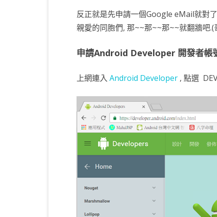
反正就是先申請一個Google eMail就對了
KOTLIN 匿名物件
C# OPENCV
HA
WE
CU
親愛的同胞們, 那~~那~~那~~就翻牆吧.
KOTLIN 抽象類別
C# 其它
AN
AN
AN
申請Android Developer 開發者帳
KOTLIN 例外處理
JNI
THREAD與LAMBDA
專
上網連入
Android Developer
, 點選
DE