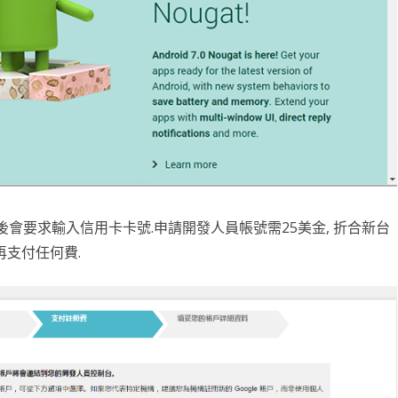
台銀黃金儲摺
MAPBOX WITH PLOTLY
TENSORFLOW
AI 強化學習
DNS
WEBCAM
YOL
VGG16
自定模
TENS
懲罰函
強化學
INCLU
啟動WE
SELENIUM IDE
IGRAPH
鐵達尼號生存預測
安全防護
PYQT6 視窗
YOLO
GOOGL
自定模
TENS
NUM
Q LE
CSRF
SOCK
QT 基
SELENIUM
汽車儀錶板
BARCODE 製作與辨識
GOOGLE SMTP 發送信件
PYTHON 專案
YOLO
GOD
VGG1
TF2 
模型步
Q LE
會員登
WEBCA
PYCHA
PYTH
台灣彩券
車牌辨識
WEBSOCKET
OPENGL
TENSO
神經網
TENS
車牌模
特徵
SARS
DJANG
行車記
啟動視
圖片檢
QOPE
超新星資料爬取
PLOTLY及圖片顯示
IMAGEMAGICK
VGG1
蒙地卡羅
車牌偵
馬可夫
訊息視
一維條碼
PYOP
PYTH
YOUTUBE 下載
影像縮圖
動態規
按鈕事
天干地
然後會要求輸入信用卡卡號.申請開發人員帳號需25美金, 折合新台
英文字典
PYTHON 上傳圖片
PYQT
摩斯密
再支付任何費.
FACEBOOK 影片下載
GALLERY
QTAB
SERIA
FFMPEG-PYTHON
股市分析
QLIST
經緯度轉地址
DJANGO MAPBOX
PYT
SELENIUM爬取圖片