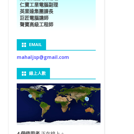
仁寶工業電腦副理
O車牌辨識
型5種花卉
ORFLOW安裝
數
習簡介
DE & EXTENDS
BCAM
SECURE CODING -7
多執行緒
英業達集團課長
巨匠電腦講師
V8自訂美金模型
E OBJECT DETECTION
型17種花卉
ORFLOW 2 基本語法
PY 多階迴歸線逼近法
ARNING 一維走法
 跨站請求攻擊
ET傳送影像
礎
JDBC – 5
THREADING LOCAL
聲寶高級工程師
V8視窗專案
自訂模型
9 特徵
常用函數
驟
ARNING 迷宮走法
入系統
M SAVE VIDEO
RM & QTDESIGNER
ON 製作縮圖
LOCALIZTION – 8
分散式處理
EMAIL
RFLOW SERVING
路風格轉換
OR 陣列
型訓練
A 公式
O & FAIL2BAN
錄器
窗
視器
NGLWIDGET
ANNOTATIONS – 6
mahaljsp@gmail.com
9口罩判定
 TF 版
測及辨識
鍊
窗
 BARCODE
ENGL基礎
ON MAGICK
畫
件
支
線上人數
6 圖片瀏覽
碼
LEWIDGET
L PORT
WIDGET
HON物件導向實例
4 個使用者
正在線上。