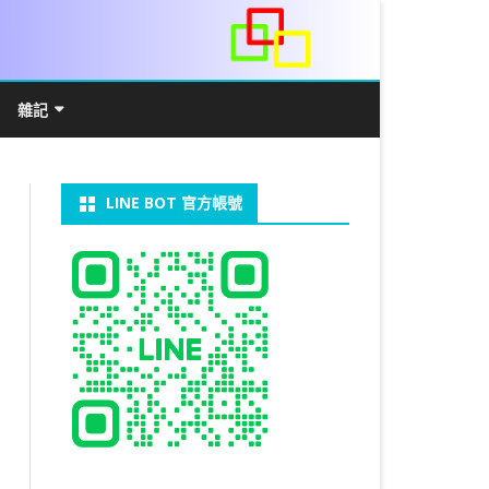
雜記
/WIN11安裝詳解
常見數學公式
電算機概論
開發環境
LINE BOT 官方帳號
V LINUX
FFMEPG 推播
JAVA 環境及專案開啟
自訂資料型態及資料結構
C++ IO及運算子
第七章 指標
向
V WINDOWS
U 設定
法
中藥
JAVA 基本語法
類別與建構子
IF 決策分析
第八章 結構，列舉型別，二元樹
第十章 物件導向封裝(一)
器架設伺服器
U 安裝 CUDA
類別變數
 & CUPY
NIKON P1000
決策分析- IF
繼承 INHERITANCE
JDBC
C 迴圈
第九章 檔案讀寫
第十一章 物件導向封裝(二)
定時K彈
實物拍攝
07W架設伺服器
 MYSQL 8.0
裝設定
CAPSULATION
 NP 版
八字
迴圈LOOP
PACKAGE
MYSQL FOR JAVA
JAVAFX 專案設定
蒙地卡羅求 PI 值
專案製作
第十二章 繼承與多型
棒球遊戲
拍攝技巧
八字查詢表
N)
理
與 SSL
CTED CONTENT
ON 建構子
計學
AS 基本格式
私人記事
JAVA 陣列
權限
MYSQL PYTHON 化
JAVA FX 猜拳遊戲
執行緒基礎
C 陣列
第十三章 OPENCV
秘密差
MYSQL8.X 安裝
手機WIFI助理
陰陽
RESTRICTED CONTENT
CTED CONTENT
DB
WORDPRESS/SSL
連結及二元樹
S 與 EXCEL
JAVA 方法
多型
JAVA FX 計數器
THREAD SYNCHRONIZED
泛型
C 函式
STATIC 變數的用法
基地台
LOCK TABLE
手機遙控
RESTRICTED CONTENT
ADSL
U SSH
CTED CONTENT
RESS 安裝及設定
法
YXL 與 EXCEL
抽象類別
JAVA FX 打磚塊
THREAD JOIN
STREAM
JAVA WEB 環境設定
數字龍捲風
MYSQL中文亂碼
MSSQL SERVER 安裝設定
RESTRICTED CONTENT