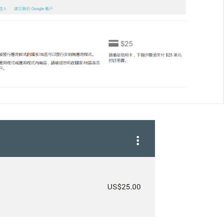
滑塊破解
SCRAPY 非前端動態