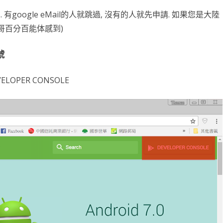
. 有google eMail的人就跳過, 沒有的人就先申請. 如果您是大陸
NDLER
BRTC
STOM SDK
AI 深度學習
CLICKONCE 發行
FILEDIALOG
C# CLASS
OPENCV 環境架設
GPIO PYTHON
RESTRICTED CONTENT
RESTRICTED CONTENT
WEBRTC簡介
第十一章 INTENT
第十八章 NOTIFICATION
BLUETOOTH
ANDROID常用項目
第三章 TEXTUREVIEW
ANDROID 反組譯及混淆
EXPORT TO JAR
GIT
DICT & SET
插值法INTERPOLATE
PYSIDE6 打磚塊
JAVASCRIPT
MATPLOTLIB詳解
OPENCV
語音辨識
DATAGRID
SPRING BOOT
樹莓派環境設定
UBUNTU
RESTRI
WORD
WINDO
物件屬
DATA
OPEN
WHIS
(哥百分百能体感到)
DROID 常用查詢
DROID MAPBOX
DROID圖表
財經分析
C# 爬蟲
LISTBOX
C# 繼承
WEBCAM
C# OPENGL TEAPOT
樹莓派 ANDROID 編譯
IMAGECAPTURE 拍照
RESTRICTED CONTENT
RESTRICTED CONTENT
MAPBOX 簡介
第十九章 BROADCASTRECEIVER
RELATIVELAYOUT 錨點
自動更新APP
第四章 EFFECTFACTORY
RELEASE TO GOOGLE PLAY
EXPORT TO AAR
安裝MPANDROIDCHART SDK
DEBIAN 安裝及設定
字串及編碼
流水帳與樞紐分析
WNMP/WORDPRESS/SSL
24節氣動畫
OCR文字辨識
COLAB
資料取得
WPF DIALOG
JAVA 11 – 1Z0-819 模擬考
點亮LED
UBUNT
RESTRI
WORD
GIT 基
繼承與
色彩模
SPEEC
號
DJANGO
保留設定值
C# 抽象類別
OPENGL 環境安裝
VIDEOCAPTURE 錄影
RESTRICTED CONTENT
RESTRICTED CONTENT
DISPLAY USER’S LOCATION
HELLO WORLD
第二十章 APPWIDGET
安裝APK
第五章 GL_TEXTURE
JAVA DOC
折線圖 LINECHART
VMWARE 安裝及設定
PYTHON 函數
XML解析
網站壓力測試
24節氣計算
聊天機器人 OLLAMA
房價預測
DASH – 股市看盤
DJANGO FOR WINDOWS
WEBBROWSER
JAVA MISC
輕觸開關
UBUNT
NGINX
WORD
GIT 常
基本函
例外處
PYQT
語音辨
波士頓
案
LINEBOT
WPF繪圖
C# 介面
SERIAL PORT
IMAGEANALYSIS 拍照
RESTRICTED CONTENT
RESTRICTED CONTENT
ANNOTATION
JNI 資料型態與傳送
ANDROID 猜拳遊戲
第二十一章 GOOGLE MAP
BARCODE 掃瞄
OPENGL ES2 繪制圖檔
長條圖 BARCHART
ARCH LINUX
時間格式
PYTHON 進階其它
前端與後端
SEABORN海生圖
SCIKIT LEARN
NLP
K 線 – CANDLESTICK
DJANGO WEB FOR LINUX
LINE BOT 簡介
C# XML 讀寫
超音波測距模組
UBUNTU
WORDPR
VS 新專
進階函
PYTH
序列化與
幾何變
SCIKI
SKEW
NLP W
VELOPER
CONSOLE
PYTHON 模擬考
C# 圖片
C# 多型
RESTRICTED CONTENT
RESTRICTED CONTENT
RESTRICTED CONTENT
VIEW ANNOTATION
X264 ANDROID
IMAGEVIEW
GLSL內建變數
CHROME 遠端桌面連線
檔案及目錄
AJAX
CHARTIFY
人臉辨識
損失函數
ASGI
DJANGO WEBHOOK
ITS 模擬考
使用者控制項
LCD1602
SAMBA
WORDP
VS 舊專
函數式
多重繼
PYKM
影像繪
支持向
AI辨
LOCAL
英文向
多階迴
PYTHON 其它
身份証產生器
神奇寶貝物件導向
MEDIACODEC 音頻編碼
RESTRICTED CONTENT
RESTRICTED CONTENT
MAPBOX EVENT
FFMPEG ANDROID
AUTOCAD安裝破解移除
模組化
REQUEST套件
BOKEH
手寫辨識
AI 生成 – COMFYUI
WAGTAIL CMS
推播訊息
TQC模擬考
LINUX PYTHON
動態新增 GRID
SERVO 伺服馬達
PRINT
ANDRO
高階函
白名單 
STRIN
濾鏡
K-ME
INSI
NEUR
刪除離
中文結
線性代
COMF
BING MAP FOR WPF
MEDIAMUXER 儲存 MP4
RESTRICTED CONTENT
RESTRICTED CONTENT
9.0版基本元件
IIS架設
資料庫帳密解決方案
PLOTLY-EXPRESS
CUDA安裝
生成對抗網路
新增網頁
一般訊息
包裝成EXE檔
PAGE UNLOAD EVENT
步進馬達
GIT SE
返回函
@PRO
正規表
PILLO
主成份
DLIB
MNIS
文字雲
損失函
Z-IM
DCGA
靜態文
浮水印 WATERMARK
RESTRICTED CONTENT
MAPBOX GEOJSON
BS4 爬取小說
PLOTLY
PYTORCH
KAGGLE FRUITS
網路概論
模版訊息
PDF 報表列印
SNORT
LAMB
特殊屬
作業系
影像特
專案實
模型建
PYTO
中文向
PYTO
吉卜力
CYCLE
HTTP
IP簡介
自訂 MAPVIEW 類別
簡繁體轉換
PLOTLY 子繪圖區
YOLO
YOLACT
網頁 LAYOUT
FLASK WEBHOOK
PYTHON VIRTUAL KEYBOARD
PARTI
列舉
集合
自訂SD
CVZO
MLP
蒙地卡羅
YOLO
TOKE
函數的
載入模板
IP分
HTM
REQUESTS 下載與上傳圖片
PLOTLY 黃金分析
物件偵測
KAGGLE 房價預測
模板標籤
NGROK
建立安裝檔 – NSIS
DECO
多工
DEEPF
COCO
機器學
LSTM
學習率
網頁 A
RTF8
CSS
台灣股市分析
PLOTLY 台灣股市分析
VGG19
股票線性迴歸預測
DJANGO & MYSQL
PYINSTALLER 內崁圖片
自訂水
CNN
VGG1
LSTM
優化器 –
DNS 
網頁初