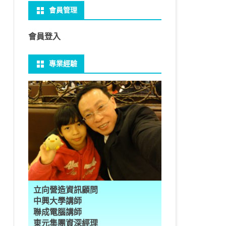
會員管理
 NO-IP
CTED CONTENT
PRESS頁面設定
WS 安裝 GIT
性
FRAME 與 MYSQL
CV 基礎
PER 模型 – 影片內崁字幕
介面
THREAD YIELD
集合
GRADLE 專案
建立新專案
樹狀圖分析
MYSQL 日期格式
資料備份與還原
U 防火牆
CTED CONTENT
PRESS常用外掛
礎操作
多型
型
H RECOGNITION
匿名類別 ANONYMOUS
THREAD WAIT
字串處理
MAVEN 專案
物件代管 IOC DI BEAN
1Z0-819 考試規則
邏輯運算子
MYSQL 基本語法
MSSQL語法
會員登入
U VSFTPD
 直播伺服器
PRESS強化留言板
用指令
數
理
 與OPENCV
識模型
房價預測
JAVA LAMBDA
THREAD其他
例外處理
JSP/JSTL
JAVA DATA TYPES – 28
全域方法
SQL INJECTION
預存程序
專業經驗
 MAIL SERVER
ESS 執行 JS PHP
案加入 GIT
數
ON 抽象類別
JSON
換
T LEARN簡介
NESS
ORD2VEC
其他特殊類別
THREAD API
JAVA 檔案與目錄
JAVA SERVLET
CONTROLLING FLOW – 20
雜七雜八
MYSQL SCHEMA
RESS內崁PHP
案加入 GIT
編程
承
L
圖
量機SVM
識基礎知識
 OUTLIER FACTOR
量化
歸線逼近法
JAVA 基本I/O
SERVLET 載入模板
OBJECT-ORIENTED – 71
設計模式
建立資料表
ER 設定
ID 專案加入 GIT
數
SLOTS
GIO & BYTESIO
ANS詳解
GHTFACE 人臉辨識
AL NETWORK
群後的房價
巴斷詞
數與微積分
YUI 安裝設定
第十章 物件操作
TOMCAT SESSION
EXCEPTION – 15
FINAL
子查詢
RVER
數
PERTY
示式
W
分析PCA
 人臉辨識
T詳解
數偏微分
AGE-TURBO WORKFLOW
N MNIST
件
JAVA FILE I/O NIO.2
JAKARTA UPLOAD FILE
ARRAYS AND COLLECTIONS – 28
JAVA 打包
VIEW
DA
性
統操作
徵
作 – 影片人臉偵測
立與訓練
RCH基礎
量化
RCH 微分
風格
 GAN HORSE2ZEBRA
RESPONSE
LOCALIZATION
STREAMS AND LAMBDA – 37
TRIGGERS
AL FUNCTION
K
NE手勢辨識
多層感知器
 PYTORCH 版
 安裝
NIZER字典
最小值
RENDER
享器架設伺服器
L簡介
JDK MODULARIZATION – 18
PREPARED STATEMENT
立向營造資訊顧問
RATOR
AKE
 資料集
習簡介
 情緒偵測
PP
207W架設伺服器
CONCURRENCY – 7
STORED ROUTINES
行程與執行緒
中興大學講師
聯成電腦講師
果模型
原理
9辨識
 黃金分析
 OPTIMIZER
原理
步規畫
JAVA I/O API – 11
多行程
東元集團資深經理