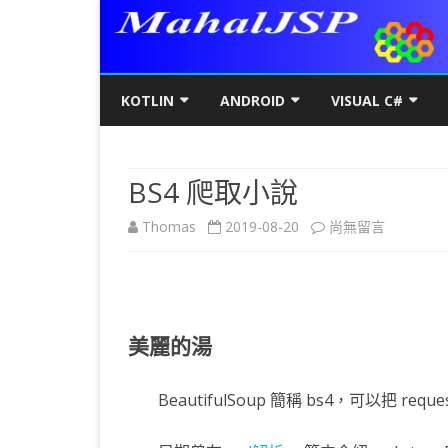
KOTLIN
ANDROID
VISUAL C#
KOTLIN基礎
初階
KOTLIN 基本語法
C#初階
AN
BS4 爬取小說
KOTLIN進階
進階
空值NULL SAFETY
KOTLIN 類別
C#進階
基
SQ
在
Thomas
2019-08-20
尚無留言
KOTLIN視窗
JAVA版
條件控制
GET/SET及權限
KOTLIN 視窗設定
C#列印
LA
MY
AJ
〈BS4
KOTLIN WEB
KOTLIN 迴圈
全域變數
JAVAFX 視窗專案
KOTLIN WEB 環境架設
WPF
螢
SD
AJ
爬
KOTLIN 陣列
DATA CLASS
SWING UI DESIGNER
C# 執行緒
自訂
AP
AJ
取
美麗的湯
KOTLIN 函數
二元樹BINARY TREE
打包成 JAR 檔
C# MSSQL
AN
GP
AN
小
KOTLIN 高階函數
KOTLIN 繼承
C# 與 MYSQL
專
CA
AN
BeautifulSoup 簡稱 bs4，可以把 
說〉
KOTLIN 介面
C#物件導向
AN
RO
AN
中