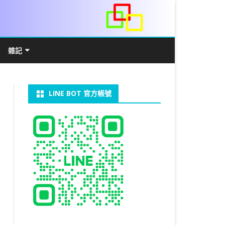
雜記
/WIN11安裝詳解
常見數學公式
電算機概論
開發環境
LINE BOT 官方帳號
V LINUX
FFMEPG 推播
JAVA 環境及專案開啟
自訂資料型態及資料結構
C++ IO及運算子
第七章 指標
向
V WINDOWS
U 設定
法
中藥
JAVA 基本語法
類別與建構子
IF 決策分析
第八章 結構，列舉型別，二元樹
第十章 物件導向封裝(一)
器架設伺服器
U 安裝 CUDA
類別變數
 & CUPY
NIKON P1000
決策分析- IF
繼承 INHERITANCE
JDBC
C 迴圈
第九章 檔案讀寫
第十一章 物件導向封裝(二)
定時K彈
實物拍攝
07W架設伺服器
 MYSQL 8.0
裝設定
CAPSULATION
 NP 版
八字
迴圈LOOP
PACKAGE
MYSQL FOR JAVA
JAVAFX 專案設定
蒙地卡羅求 PI 值
專案製作
第十二章 繼承與多型
棒球遊戲
拍攝技巧
八字查詢表
N)
理
與 SSL
CTED CONTENT
ON 建構子
計學
AS 基本格式
私人記事
JAVA 陣列
權限
MYSQL PYTHON 化
JAVA FX 猜拳遊戲
執行緒基礎
C 陣列
第十三章 OPENCV
秘密差
MYSQL8.X 安裝
手機WIFI助理
陰陽
RESTRICTED CONTENT
CTED CONTENT
DB
WORDPRESS/SSL
連結及二元樹
S 與 EXCEL
JAVA 方法
多型
JAVA FX 計數器
THREAD SYNCHRONIZED
泛型
C 函式
STATIC 變數的用法
基地台
LOCK TABLE
手機遙控
RESTRICTED CONTENT
ADSL
U SSH
CTED CONTENT
RESS 安裝及設定
法
YXL 與 EXCEL
抽象類別
JAVA FX 打磚塊
THREAD JOIN
STREAM
JAVA WEB 環境設定
數字龍捲風
MYSQL中文亂碼
MSSQL SERVER 安裝設定
RESTRICTED CONTENT