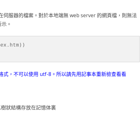
是遠端被在伺服器的檔案。對於本地端無 web server 的網頁檔，則無法
所示。
ex.htm))

I 格式，不可以使用 utf-8。所以請先用記事本重新檢查看看
並以樹狀結構存放在記憶体裏