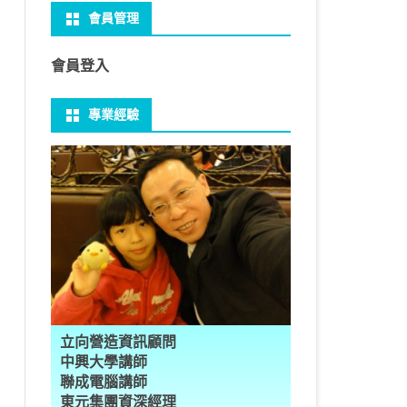
會員管理
 NO-IP
CTED CONTENT
PRESS頁面設定
WS 安裝 GIT
性
FRAME 與 MYSQL
CV 基礎
PER 模型 – 影片內崁字幕
介面
THREAD YIELD
集合
GRADLE 專案
建立新專案
樹狀圖分析
MYSQL 日期格式
資料備份與還原
U 防火牆
CTED CONTENT
PRESS常用外掛
礎操作
多型
型
H RECOGNITION
匿名類別 ANONYMOUS
THREAD WAIT
字串處理
MAVEN 專案
物件代管 IOC DI BEAN
1Z0-819 考試規則
邏輯運算子
MYSQL 基本語法
MSSQL語法
會員登入
U VSFTPD
 直播伺服器
PRESS強化留言板
用指令
數
理
 與OPENCV
識模型
房價預測
JAVA LAMBDA
THREAD其他
例外處理
JSP/JSTL
JAVA DATA TYPES – 28
全域方法
SQL INJECTION
預存程序
專業經驗
 MAIL SERVER
ESS 執行 JS PHP
案加入 GIT
數
ON 抽象類別
JSON
換
T LEARN簡介
NESS
ORD2VEC
其他特殊類別
THREAD API
JAVA 檔案與目錄
JAVA SERVLET
CONTROLLING FLOW – 20
雜七雜八
MYSQL SCHEMA
RESS內崁PHP
案加入 GIT
編程
承
L
圖
量機SVM
識基礎知識
 OUTLIER FACTOR
量化
歸線逼近法
JAVA 基本I/O
SERVLET 載入模板
OBJECT-ORIENTED – 71
設計模式
建立資料表
ER 設定
ID 專案加入 GIT
數
SLOTS
GIO & BYTESIO
ANS詳解
GHTFACE 人臉辨識
AL NETWORK
群後的房價
巴斷詞
數與微積分
YUI 安裝設定
第十章 物件操作
TOMCAT SESSION
EXCEPTION – 15
FINAL
子查詢
RVER
數
PERTY
示式
W
分析PCA
 人臉辨識
T詳解
數偏微分
AGE-TURBO WORKFLOW
N MNIST
件
JAVA FILE I/O NIO.2
JAKARTA UPLOAD FILE
ARRAYS AND COLLECTIONS – 28
JAVA 打包
VIEW
DA
性
統操作
徵
作 – 影片人臉偵測
立與訓練
RCH基礎
量化
RCH 微分
風格
 GAN HORSE2ZEBRA
RESPONSE
LOCALIZATION
STREAMS AND LAMBDA – 37
TRIGGERS
AL FUNCTION
K
NE手勢辨識
多層感知器
 PYTORCH 版
 安裝
NIZER字典
最小值
RENDER
享器架設伺服器
L簡介
JDK MODULARIZATION – 18
PREPARED STATEMENT
立向營造資訊顧問
RATOR
AKE
 資料集
習簡介
 情緒偵測
PP
207W架設伺服器
CONCURRENCY – 7
STORED ROUTINES
行程與執行緒
中興大學講師
聯成電腦講師
果模型
原理
9辨識
 黃金分析
 OPTIMIZER
原理
步規畫
JAVA I/O API – 11
多行程
東元集團資深經理