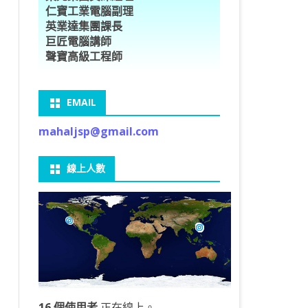
仁寶工業電腦副理
O車牌辨識
型5種花卉
ORFLOW安裝
數
習簡介
DE & EXTENDS
BCAM
SECURE CODING -7
多執行緒
英業達集團課長
巨匠電腦講師
V8自訂美金模型
E OBJECT DETECTION
型17種花卉
ORFLOW 2 基本語法
PY 多階迴歸線逼近法
ARNING 一維走法
 跨站請求攻擊
ET傳送影像
礎
JDBC – 5
THREADING LOCAL
聲寶高級工程師
V8視窗專案
自訂模型
9 特徵
常用函數
驟
ARNING 迷宮走法
入系統
M SAVE VIDEO
RM & QTDESIGNER
ON 製作縮圖
LOCALIZTION – 8
分散式處理
EMAIL
RFLOW SERVING
路風格轉換
OR 陣列
型訓練
A 公式
O & FAIL2BAN
錄器
窗
視器
NGLWIDGET
ANNOTATIONS – 6
mahaljsp@gmail.com
9口罩判定
 TF 版
測及辨識
鍊
窗
 BARCODE
ENGL基礎
ON MAGICK
畫
件
支
線上人數
6 圖片瀏覽
碼
LEWIDGET
L PORT
WIDGET
HON物件導向實例
16 個使用者
正在線上。