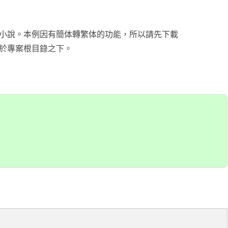
台銀黃金儲摺
MAPBOX WITH PLOTLY
TENSORFLOW
AI 強化學習
DNS
WEBCAM
YOL
VGG16
自定模
TENS
懲罰函
強化學
INCLU
啟動WE
小說。本例因有簡体轉繁体的功能，所以請先下載
SELENIUM IDE
IGRAPH
鐵達尼號生存預測
安全防護
PYQT6 視窗
YOLO
GOOGL
自定模
TENS
NUM
Q LE
CSRF
SOCK
QT 基
於專案根目錄之下。
SELENIUM
汽車儀錶板
BARCODE 製作與辨識
GOOGLE SMTP 發送信件
PYTHON 專案
YOLO
GOD
VGG1
TF2 
模型步
Q LE
會員登
WEBCA
PYCHA
PYTH
台灣彩券
車牌辨識
WEBSOCKET
OPENGL
TENSO
神經網
TENS
車牌模
特徵
SARS
DJANG
行車記
啟動視
圖片檢
QOPE
超新星資料爬取
PLOTLY及圖片顯示
IMAGEMAGICK
VGG1
蒙地卡羅
車牌偵
馬可夫
訊息視
一維條碼
PYOP
PYTH
YOUTUBE 下載
影像縮圖
動態規
按鈕事
天干地
英文字典
PYTHON 上傳圖片
PYQT
摩斯密
FACEBOOK 影片下載
GALLERY
QTAB
SERIA
FFMPEG-PYTHON
股市分析
QLIST
經緯度轉地址
DJANGO MAPBOX
PYT
SELENIUM爬取圖片