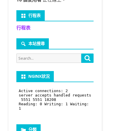
行程表
行程表
本站搜尋
.w3.org/TR/xhtml1/DTD/xhtml1-transitional.dtd
Search
Search
for:
NGINX狀況
,更新速度最快且无弹窗广告,7*24小时不间断更新天降巨富,请收藏以
分類