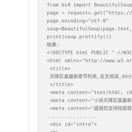
from bs4 import BeautifulSoup
page = requests.get("https://
page.encoding="utf-8"

soup=BeautifulSoup(page.text,
print(soup.prettify())

結果: 

<!DOCTYPE html PUBLIC "-//W3C
<html xmlns="http://www.w3.or
 <title>

 天降巨富最新章节列表,全文阅读,UU小
 </title>

 <meta content="text/html; ch
 <meta content="小说天降巨富最新
 <meta content="感谢您支持
.................

 <div id="intro">
