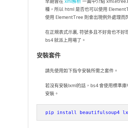
早期曾在
xml解析
一篇中介紹 xml.etree
KOTLIN 匿名物件
C# OPENCV
HA
WE
CU
種，所以 html 是否也可以使用 ElementT
使用 ElementTree 則會出現例外處理
KOTLIN 抽象類別
C# 其它
AN
AN
AN
KOTLIN 例外處理
JNI
在正規表式示裏, 符號多且不好背也不好
bs4 就派上用場了。
THREAD與LAMBDA
專
安裝套件
請先使用如下指令安裝所需之套件。
若沒有安裝lxml的話，bs4 會使用標準
安裝。
pip install beautifulsoup4 l