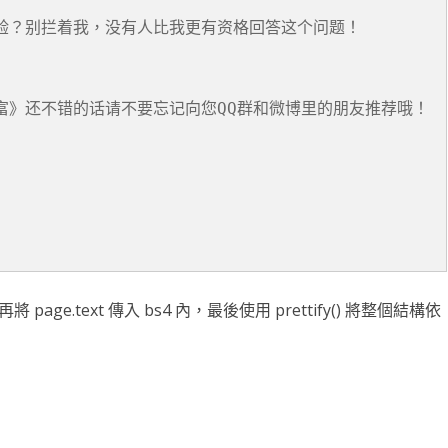
验？别拦着我，没有人比我更有资格回答这个问题！

富》还不错的话请不要忘记向您QQ群和微博里的朋友推荐哦！

 page.text 傳入 bs4 內，最後使用 prettify() 將整個結構依