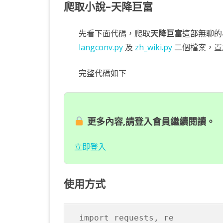
爬取小說–天降巨富
先看下面代碼，爬取
天降巨富
這部無聊的
langconv.py
及
zh_wiki.py
二個檔案，置
完整代碼如下
更多內容,請登入會員繼續閱讀。
立即登入
使用方式
import requests, re
