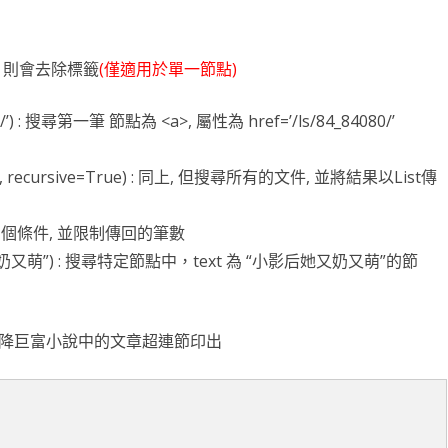
ng, 則會去除標籤
(僅適用於單一節點)
84080/’) : 搜尋第一筆 節點為 <a>, 屬性為 href=’/ls/84_84080/’
_84080/’, recursive=True) : 同上, 但搜尋所有的文件, 並將結果以List傳
=2) : 搜尋多個條件, 並限制傳回的筆數
”小影后她又奶又萌”) : 搜尋特定節點中，text 為 “小影后她又奶又萌”的節
降巨富小說中的文章超連節印出