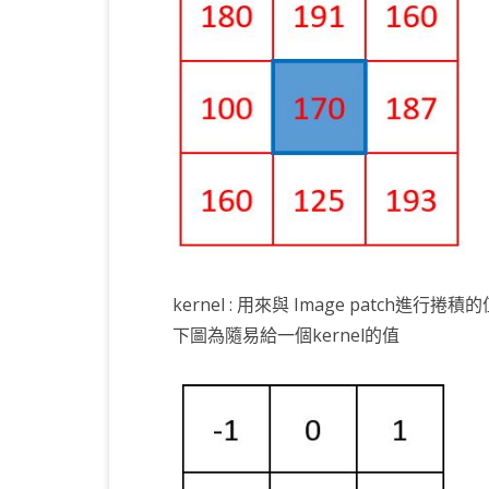
KOTLIN 匿名物件
C# OPENCV
HA
WE
CU
KOTLIN 抽象類別
C# 其它
AN
AN
AN
KOTLIN 例外處理
JNI
THREAD與LAMBDA
專
kernel : 用來與 Image patch進行捲積
下圖為隨易給一個kernel的值