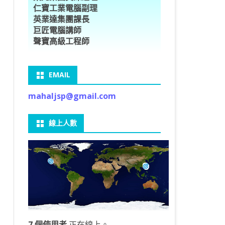
仁寶工業電腦副理
O車牌辨識
型5種花卉
ORFLOW安裝
數
習簡介
DE & EXTENDS
BCAM
SECURE CODING -7
多執行緒
英業達集團課長
巨匠電腦講師
V8自訂美金模型
E OBJECT DETECTION
型17種花卉
ORFLOW 2 基本語法
PY 多階迴歸線逼近法
ARNING 一維走法
 跨站請求攻擊
ET傳送影像
礎
JDBC – 5
THREADING LOCAL
聲寶高級工程師
V8視窗專案
自訂模型
9 特徵
常用函數
驟
ARNING 迷宮走法
入系統
M SAVE VIDEO
RM & QTDESIGNER
ON 製作縮圖
LOCALIZTION – 8
分散式處理
EMAIL
RFLOW SERVING
路風格轉換
OR 陣列
型訓練
A 公式
O & FAIL2BAN
錄器
窗
視器
NGLWIDGET
ANNOTATIONS – 6
mahaljsp@gmail.com
9口罩判定
 TF 版
測及辨識
鍊
窗
 BARCODE
ENGL基礎
ON MAGICK
畫
件
支
線上人數
6 圖片瀏覽
碼
LEWIDGET
L PORT
WIDGET
HON物件導向實例
7 個使用者
正在線上。