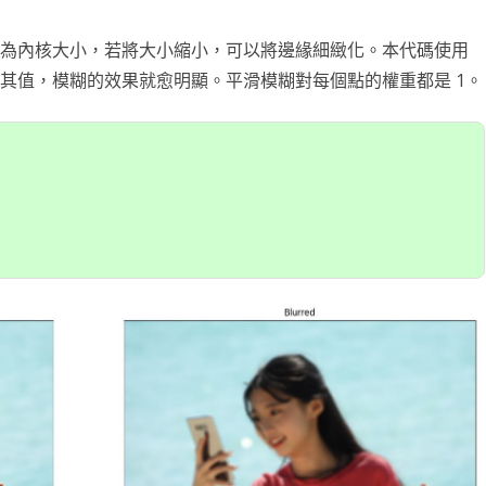
滑塊破解
50)為內核大小，若將大小縮小，可以將邊緣細緻化。本代碼使用
加大其值，模糊的效果就愈明顯。平滑模糊對每個點的權重都是 1。
SCRAPY 非前端動態