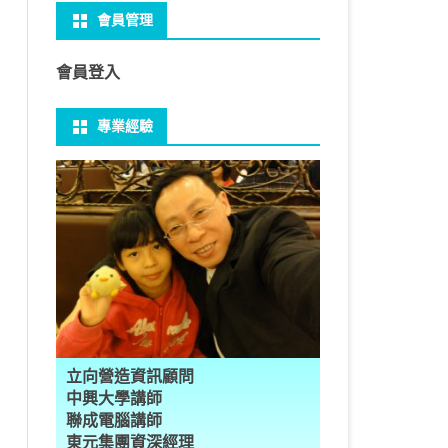
會員管理
 NO-IP
CTED CONTENT
PRESS常用外掛
礎操作
性
FRAME 與 MYSQL
CV 基礎
PER 模型 – 影片內崁字幕
介面
THREAD YIELD
集合
GRADLE 專案
建立新專案
樹狀圖分析
MYSQL 基本語法
MSSQL語法
U 防火牆
 直播伺服器
PRESS強化留言板
用指令
多型
型
H RECOGNITION
匿名類別 ANONYMOUS
THREAD WAIT
字串處理
MAVEN 專案
物件代管 IOC DI BEAN
1Z0-819 考試規則
邏輯運算子
SQL INJECTION
預存程序
會員登入
U VSFTPD
ESS 執行 JS PHP
案加入 GIT
數
理
 與OPENCV
識模型
房價預測
JAVA LAMBDA
THREAD其他
例外處理
JSP/JSTL
JAVA DATA TYPES – 28
全域方法
MYSQL SCHEMA
專業經驗
 MAIL SERVER
RESS內崁PHP
案加入 GIT
數
ON 抽象類別
JSON
換
T LEARN簡介
NESS
ORD2VEC
其他特殊類別
THREAD API
JAVA 檔案與目錄
JAVA SERVLET
CONTROLLING FLOW – 20
雜七雜八
建立資料表
ID 專案加入 GIT
編程
承
L
圖
量機SVM
識基礎知識
 OUTLIER FACTOR
量化
歸線逼近法
JAVA 基本I/O
SERVLET 載入模板
OBJECT-ORIENTED – 71
設計模式
子查詢
ER 設定
數
SLOTS
GIO & BYTESIO
ANS詳解
GHTFACE 人臉辨識
AL NETWORK
群後的房價
巴斷詞
數與微積分
YUI 安裝設定
第十章 物件操作
TOMCAT SESSION
EXCEPTION – 15
FINAL
VIEW
RVER
數
PERTY
示式
W
分析PCA
 人臉辨識
T詳解
數偏微分
AGE-TURBO WORKFLOW
N MNIST
件
JAVA FILE I/O NIO.2
JAKARTA UPLOAD FILE
ARRAYS AND COLLECTIONS – 28
JAVA 打包
TRIGGERS
DA
性
統操作
徵
作 – 影片人臉偵測
立與訓練
RCH基礎
量化
RCH 微分
風格
 GAN HORSE2ZEBRA
RESPONSE
LOCALIZATION
STREAMS AND LAMBDA – 37
PREPARED STATEMENT
AL FUNCTION
K
NE手勢辨識
多層感知器
 PYTORCH 版
 安裝
NIZER字典
最小值
RENDER
享器架設伺服器
L簡介
JDK MODULARIZATION – 18
STORED ROUTINES
立向營造資訊顧問
RATOR
AKE
 資料集
習簡介
 情緒偵測
PP
207W架設伺服器
CONCURRENCY – 7
行程與執行緒
中興大學講師
聯成電腦講師
果模型
原理
9辨識
 黃金分析
 OPTIMIZER
原理
步規畫
JAVA I/O API – 11
多行程
東元集團資深經理