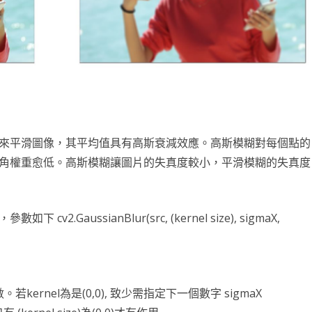
來平滑圖像，其平均值具有高斯衰減效應。高斯模糊對每個點的
角權重愈低。高斯模糊讓圖片的失真度較小，平滑模糊的失真度
 cv2.GaussianBlur(src, (kernel size), sigmaX,
能為奇數。若kernel為是(0,0), 致少需指定下一個數字 sigmaX