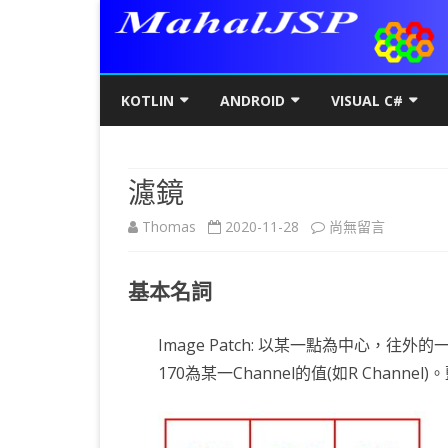
KOTLIN
ANDROID
VISUAL C#
KOTLIN基礎
初階
KOTLIN 基本語法
C#初階
AN
濾鏡
KOTLIN進階
進階
空值NULL SAFETY
KOTLIN 類別
C#進階
基
SQ
在
Thomas
2020-11-28
尚無留言
KOTLIN視窗
JAVA版
條件控制
GET/SET及權限
KOTLIN 視窗設定
C#列印
LA
MY
AJ
〈濾
KOTLIN WEB
KOTLIN 迴圈
全域變數
JAVAFX 視窗專案
KOTLIN WEB 環境架設
WPF
螢
SD
AJ
基本名詞
鏡〉
KOTLIN 陣列
DATA CLASS
SWING UI DESIGNER
C# 執行緒
自訂
AP
AJ
中
Image Patch: 以某一點為中心，
KOTLIN 函數
二元樹BINARY TREE
打包成 JAR 檔
C# MSSQL
AN
GP
AN
170為某一Channel的值(如R Channel
KOTLIN 高階函數
KOTLIN 繼承
C# 與 MYSQL
專
CA
AN
KOTLIN 介面
C#物件導向
AN
RO
AN