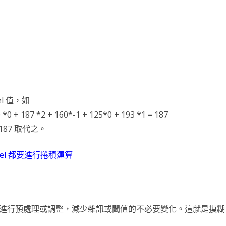
台銀黃金儲摺
MAPBOX WITH PLOTLY
TENSORFLOW
AI 強化學習
DNS
WEBCAM
YOL
VGG16
自定模
TENS
懲罰函
強化學
INCLU
啟動WE
SELENIUM IDE
IGRAPH
鐵達尼號生存預測
安全防護
PYQT6 視窗
YOLO
GOOGL
自定模
TENS
NUM
Q LE
CSRF
SOCK
QT 基
SELENIUM
汽車儀錶板
BARCODE 製作與辨識
GOOGLE SMTP 發送信件
PYTHON 專案
YOLO
GOD
VGG1
TF2 
模型步
Q LE
會員登
WEBCA
PYCHA
PYTH
台灣彩券
車牌辨識
WEBSOCKET
OPENGL
TENSO
神經網
TENS
車牌模
特徵
SARS
DJANG
行車記
啟動視
圖片檢
QOPE
超新星資料爬取
PLOTLY及圖片顯示
IMAGEMAGICK
VGG1
蒙地卡羅
車牌偵
馬可夫
訊息視
一維條碼
PYOP
PYTH
nel 值，如
 *0 + 187 *2 + 160*-1 + 125*0 + 193 *1 = 187
YOUTUBE 下載
影像縮圖
動態規
按鈕事
天干地
87 取代之。
英文字典
PYTHON 上傳圖片
PYQT
摩斯密
el 都要進行捲積運算
FACEBOOK 影片下載
GALLERY
QTAB
SERIA
FFMPEG-PYTHON
股市分析
QLIST
經緯度轉地址
DJANGO MAPBOX
PYT
進行預處理或調整，減少雜訊或閾值的不必要變化。這就是摸糊
SELENIUM爬取圖片