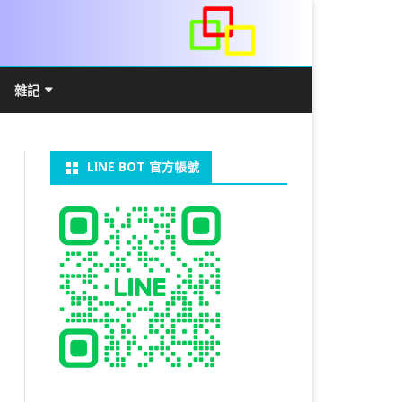
雜記
/WIN11安裝詳解
常見數學公式
電算機概論
開發環境
LINE BOT 官方帳號
V LINUX
FFMEPG 推播
JAVA 環境及專案開啟
自訂資料型態及資料結構
C++ IO及運算子
第七章 指標
向
V WINDOWS
U 設定
法
中藥
JAVA 基本語法
類別與建構子
IF 決策分析
第八章 結構，列舉型別，二元樹
第十章 物件導向封裝(一)
器架設伺服器
U 安裝 CUDA
裝設定
類別變數
 & CUPY
NIKON P1000
決策分析- IF
繼承 INHERITANCE
JDBC
C 迴圈
第九章 檔案讀寫
第十一章 物件導向封裝(二)
定時K彈
實物拍攝
07W架設伺服器
 MYSQL 8.0
CTED CONTENT
CAPSULATION
 NP 版
八字
迴圈LOOP
PACKAGE
MYSQL FOR JAVA
JAVAFX 專案設定
蒙地卡羅求 PI 值
專案製作
第十二章 繼承與多型
棒球遊戲
MYSQL8.X 安裝
拍攝技巧
八字查詢表
N)
理
與 SSL
CTED CONTENT
DB
WORDPRESS/SSL
ON 建構子
計學
AS 基本格式
私人記事
JAVA 陣列
權限
MYSQL PYTHON 化
JAVA FX 猜拳遊戲
執行緒基礎
C 陣列
第十三章 OPENCV
秘密差
LOCK TABLE
手機WIFI助理
陰陽
RESTRICTED CONTENT
CTED CONTENT
RESS 安裝及設定
連結及二元樹
S 與 EXCEL
JAVA 方法
多型
JAVA FX 計數器
THREAD SYNCHRONIZED
泛型
C 函式
STATIC 變數的用法
基地台
MYSQL中文亂碼
MSSQL SERVER 安裝設定
手機遙控
RESTRICTED CONTENT
ADSL
U SSH
CTED CONTENT
PRESS頁面設定
WS 安裝 GIT
法
YXL 與 EXCEL
抽象類別
JAVA FX 打磚塊
THREAD JOIN
STREAM
JAVA WEB 環境設定
數字龍捲風
MYSQL 日期格式
資料備份與還原
RESTRICTED CONTENT