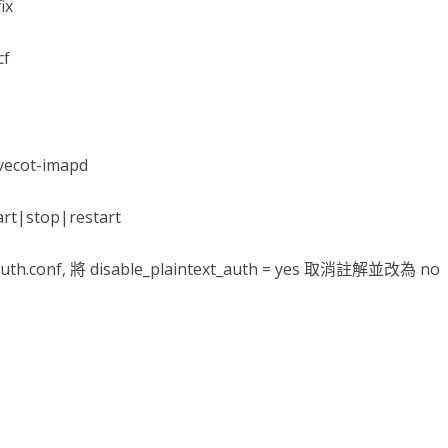
ix
台銀黃金儲摺
MAPBOX WITH PLOTLY
TENSORFLOW
AI 強化學習
DNS
WEBCAM
YOL
VGG16
自定模
TENS
懲罰函
強化學
INCLU
啟動WE
cf
SELENIUM IDE
IGRAPH
鐵達尼號生存預測
安全防護
PYQT6 視窗
YOLO
GOOGL
自定模
TENS
NUM
Q LE
CSRF
SOCK
QT 基
SELENIUM
汽車儀錶板
BARCODE 製作與辨識
GOOGLE SMTP 發送信件
PYTHON 專案
YOLO
GOD
VGG1
TF2 
模型步
Q LE
會員登
WEBCA
PYCHA
PYTH
台灣彩券
車牌辨識
WEBSOCKET
OPENGL
TENSO
神經網
TENS
車牌模
特徵
SARS
DJANG
行車記
啟動視
圖片檢
QOPE
ovecot-imapd
超新星資料爬取
PLOTLY及圖片顯示
IMAGEMAGICK
VGG1
蒙地卡羅
車牌偵
馬可夫
訊息視
一維條碼
PYOP
PYTH
art|stop|restart
YOUTUBE 下載
影像縮圖
動態規
按鈕事
天干地
uth.conf, 將 disable_plaintext_auth = yes 取消註解並改為 no
英文字典
PYTHON 上傳圖片
PYQT
摩斯密
FACEBOOK 影片下載
GALLERY
QTAB
SERIA
FFMPEG-PYTHON
股市分析
QLIST
經緯度轉地址
DJANGO MAPBOX
PYT
SELENIUM爬取圖片