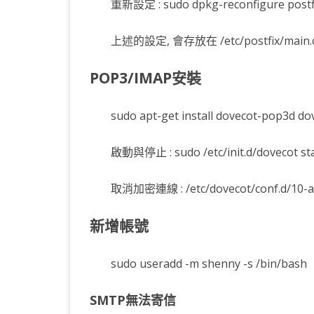
重新設定 : sudo dpkg-reconfigure postf
上述的設定, 會存放在 /etc/postfix/main.
POP3/IMAP安裝
sudo apt-get install dovecot-pop3d d
啟動與停止 : sudo /etc/init.d/dovecot st
取消加密連線 : /etc/dovecot/conf.d/10-a
新增帳號
sudo useradd -m shenny -s /bin/bash
SMTP無法寄信