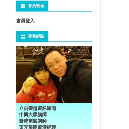
會員管理
 NO-IP
CTED CONTENT
PRESS頁面設定
WS 安裝 GIT
性
FRAME 與 MYSQL
CV 基礎
PER 模型 – 影片內崁字幕
介面
THREAD YIELD
集合
GRADLE 專案
建立新專案
樹狀圖分析
MYSQL 日期格式
資料備份與還原
U 防火牆
CTED CONTENT
PRESS常用外掛
礎操作
多型
型
H RECOGNITION
匿名類別 ANONYMOUS
THREAD WAIT
字串處理
MAVEN 專案
物件代管 IOC DI BEAN
1Z0-819 考試規則
邏輯運算子
MYSQL 基本語法
MSSQL語法
會員登入
U VSFTPD
 直播伺服器
PRESS強化留言板
用指令
數
理
 與OPENCV
識模型
房價預測
JAVA LAMBDA
THREAD其他
例外處理
JSP/JSTL
JAVA DATA TYPES – 28
全域方法
SQL INJECTION
預存程序
專業經驗
 MAIL SERVER
ESS 執行 JS PHP
案加入 GIT
數
ON 抽象類別
JSON
換
T LEARN簡介
NESS
ORD2VEC
其他特殊類別
THREAD API
JAVA 檔案與目錄
JAVA SERVLET
CONTROLLING FLOW – 20
雜七雜八
MYSQL SCHEMA
RESS內崁PHP
案加入 GIT
編程
承
L
圖
量機SVM
識基礎知識
 OUTLIER FACTOR
量化
歸線逼近法
JAVA 基本I/O
SERVLET 載入模板
OBJECT-ORIENTED – 71
設計模式
建立資料表
ER 設定
ID 專案加入 GIT
數
SLOTS
GIO & BYTESIO
ANS詳解
GHTFACE 人臉辨識
AL NETWORK
群後的房價
巴斷詞
數與微積分
YUI 安裝設定
第十章 物件操作
TOMCAT SESSION
EXCEPTION – 15
FINAL
子查詢
RVER
數
PERTY
示式
W
分析PCA
 人臉辨識
T詳解
數偏微分
AGE-TURBO WORKFLOW
N MNIST
件
JAVA FILE I/O NIO.2
JAKARTA UPLOAD FILE
ARRAYS AND COLLECTIONS – 28
JAVA 打包
VIEW
DA
性
統操作
徵
作 – 影片人臉偵測
立與訓練
RCH基礎
量化
RCH 微分
風格
 GAN HORSE2ZEBRA
RESPONSE
LOCALIZATION
STREAMS AND LAMBDA – 37
TRIGGERS
AL FUNCTION
K
NE手勢辨識
多層感知器
 PYTORCH 版
 安裝
NIZER字典
最小值
RENDER
享器架設伺服器
L簡介
JDK MODULARIZATION – 18
PREPARED STATEMENT
立向營造資訊顧問
RATOR
AKE
 資料集
習簡介
 情緒偵測
PP
207W架設伺服器
CONCURRENCY – 7
STORED ROUTINES
行程與執行緒
中興大學講師
聯成電腦講師
果模型
原理
9辨識
 黃金分析
 OPTIMIZER
原理
步規畫
JAVA I/O API – 11
多行程
東元集團資深經理