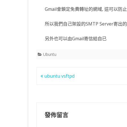
Gmail會鎖定免費轉址的網域, 這可以防
所以我們自己架設的SMTP Server寄
另外也可以由Gmail寄信給自已
Ubuntu
文
ubuntu vsftpd
章
導
覽
發佈留言