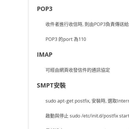
POP3
KOTLIN 匿名物件
C# OPENCV
HA
WE
CU
KOTLIN 抽象類別
C# 其它
AN
AN
AN
收件者進行收信時, 則由POP3負責傳送
KOTLIN 例外處理
JNI
POP3 的port 為110
THREAD與LAMBDA
專
IMAP
可經由網頁收發信件的通訊協定
SMPT安裝
sudo apt-get postfix, 安裝時, 選取In
啟動與停止 sudo /etc/init.d/postfix star