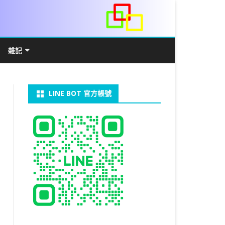
雜記
/WIN11安裝詳解
常見數學公式
電算機概論
開發環境
LINE BOT 官方帳號
V LINUX
FFMEPG 推播
JAVA 環境及專案開啟
自訂資料型態及資料結構
C++ IO及運算子
第七章 指標
向
V WINDOWS
U 設定
法
中藥
JAVA 基本語法
類別與建構子
IF 決策分析
第八章 結構，列舉型別，二元樹
第十章 物件導向封裝(一)
器架設伺服器
U 安裝 CUDA
類別變數
 & CUPY
NIKON P1000
決策分析- IF
繼承 INHERITANCE
JDBC
C 迴圈
第九章 檔案讀寫
第十一章 物件導向封裝(二)
定時K彈
實物拍攝
07W架設伺服器
 MYSQL 8.0
裝設定
CAPSULATION
 NP 版
八字
迴圈LOOP
PACKAGE
MYSQL FOR JAVA
JAVAFX 專案設定
蒙地卡羅求 PI 值
專案製作
第十二章 繼承與多型
棒球遊戲
拍攝技巧
八字查詢表
N)
理
與 SSL
CTED CONTENT
ON 建構子
計學
AS 基本格式
私人記事
JAVA 陣列
權限
MYSQL PYTHON 化
JAVA FX 猜拳遊戲
執行緒基礎
C 陣列
第十三章 OPENCV
秘密差
MYSQL8.X 安裝
手機WIFI助理
陰陽
RESTRICTED CONTENT
CTED CONTENT
DB
WORDPRESS/SSL
連結及二元樹
S 與 EXCEL
JAVA 方法
多型
JAVA FX 計數器
THREAD SYNCHRONIZED
泛型
C 函式
STATIC 變數的用法
基地台
LOCK TABLE
手機遙控
RESTRICTED CONTENT
ADSL
U SSH
CTED CONTENT
RESS 安裝及設定
法
YXL 與 EXCEL
抽象類別
JAVA FX 打磚塊
THREAD JOIN
STREAM
JAVA WEB 環境設定
數字龍捲風
MYSQL中文亂碼
MSSQL SERVER 安裝設定
RESTRICTED CONTENT