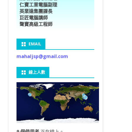
仁寶工業電腦副理
O車牌辨識
型5種花卉
ORFLOW安裝
數
習簡介
DE & EXTENDS
BCAM
SECURE CODING -7
多執行緒
英業達集團課長
巨匠電腦講師
V8自訂美金模型
E OBJECT DETECTION
型17種花卉
ORFLOW 2 基本語法
PY 多階迴歸線逼近法
ARNING 一維走法
 跨站請求攻擊
ET傳送影像
礎
JDBC – 5
THREADING LOCAL
聲寶高級工程師
V8視窗專案
自訂模型
9 特徵
常用函數
驟
ARNING 迷宮走法
入系統
M SAVE VIDEO
RM & QTDESIGNER
ON 製作縮圖
LOCALIZTION – 8
分散式處理
EMAIL
RFLOW SERVING
路風格轉換
OR 陣列
型訓練
A 公式
O & FAIL2BAN
錄器
窗
視器
NGLWIDGET
ANNOTATIONS – 6
mahaljsp@gmail.com
9口罩判定
 TF 版
測及辨識
鍊
窗
 BARCODE
ENGL基礎
ON MAGICK
畫
件
支
線上人數
6 圖片瀏覽
碼
LEWIDGET
L PORT
WIDGET
HON物件導向實例
9 個使用者
正在線上。