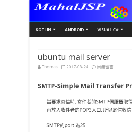
KOTLIN
ANDROID
VISUAL C#
KOTLIN基礎
初階
KOTLIN 基本語法
C#初階
AN
ubuntu mail server
KOTLIN進階
進階
空值NULL SAFETY
KOTLIN 類別
C#進階
基
SQ
在
Thomas
2017-08-24
尚無留言
KOTLIN視窗
JAVA版
條件控制
GET/SET及權限
KOTLIN 視窗設定
C#列印
LA
MY
AJ
〈ubuntu
KOTLIN WEB
KOTLIN 迴圈
全域變數
JAVAFX 視窗專案
KOTLIN WEB 環境架設
WPF
螢
SD
AJ
SMTP-Simple Mail Transfer Pr
mail
KOTLIN 陣列
DATA CLASS
SWING UI DESIGNER
C# 執行緒
自訂
AP
AJ
server〉
當要求寄信時, 寄件者的SMTP伺服器取得
KOTLIN 函數
二元樹BINARY TREE
打包成 JAR 檔
C# MSSQL
AN
GP
AN
中
再放入收件者的POP3入口. 所以寄信收信
KOTLIN 高階函數
KOTLIN 繼承
C# 與 MYSQL
專
CA
AN
SMTP的port 為25
KOTLIN 介面
C#物件導向
AN
RO
AN