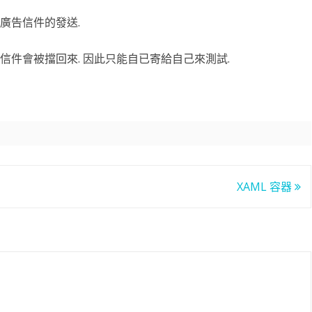
止廣告信件的發送.
滑塊破解
SCRAPY 非前端動態
出的信件會被擋回來. 因此只能自已寄給自己來測試.
XAML 容器