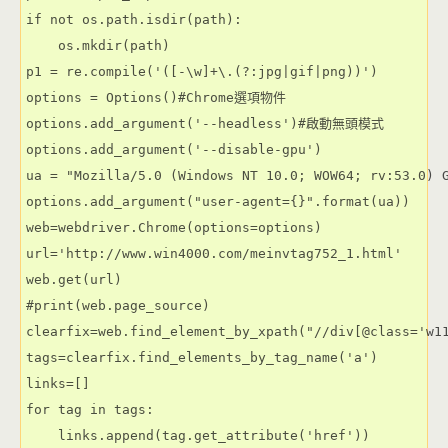
if not os.path.isdir(path):

    os.mkdir(path)

p1 = re.compile('([-\w]+\.(?:jpg|gif|png))')

options = Options()#Chrome選項物件

options.add_argument('--headless')#啟動無頭模式

options.add_argument('--disable-gpu')

ua = "Mozilla/5.0 (Windows NT 10.0; WOW64; rv:53.0) G
options.add_argument("user-agent={}".format(ua))

web=webdriver.Chrome(options=options)

url='http://www.win4000.com/meinvtag752_1.html'

web.get(url)

#print(web.page_source)

clearfix=web.find_element_by_xpath("//div[@class='w11
tags=clearfix.find_elements_by_tag_name('a')

links=[]

for tag in tags:

    links.append(tag.get_attribute('href'))
