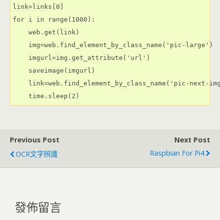
link=links[0]

for i in range(1000):

    web.get(link)

    img=web.find_element_by_class_name('pic-large')

    imgurl=img.get_attribute('url')

    saveimage(imgurl)

    link=web.find_element_by_class_name('pic-next-img
    time.sleep(2)
Previous Post
Next Post
Raspbian For Pi4
OCR文字辨識
發佈留言