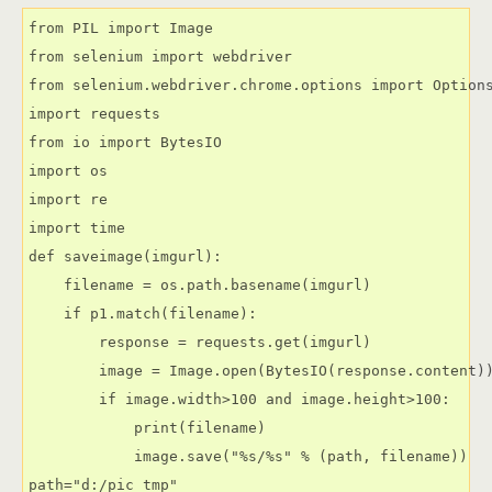
from PIL import Image

from selenium import webdriver

from selenium.webdriver.chrome.options import Options
import requests

from io import BytesIO

import os

import re

import time

def saveimage(imgurl):

    filename = os.path.basename(imgurl)

    if p1.match(filename):

        response = requests.get(imgurl)

        image = Image.open(BytesIO(response.content))
        if image.width>100 and image.height>100:

            print(filename)

            image.save("%s/%s" % (path, filename))

path="d:/pic_tmp"
