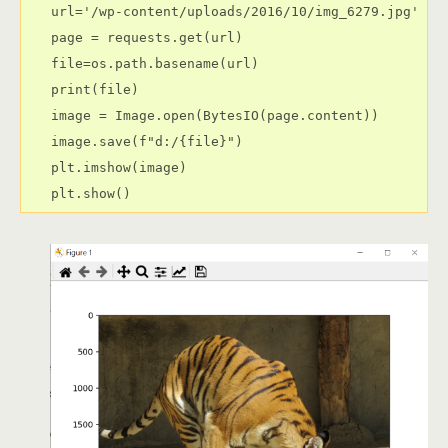
url='/wp-content/uploads/2016/10/img_6279.jpg'

page = requests.get(url)

file=os.path.basename(url)

print(file)

image = Image.open(BytesIO(page.content))

image.save(f"d:/{file}")

plt.imshow(image)

plt.show()