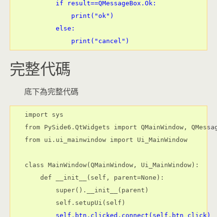
        if result==QMessageBox.Ok:

            print("ok")

        else:

完整代碼
底下為完整代碼
import sys

from PySide6.QtWidgets import QMainWindow, QMessag
from ui.ui_mainwindow import Ui_MainWindow

class MainWindow(QMainWindow, Ui_MainWindow):

    def __init__(self, parent=None):

        super().__init__(parent)

        self.setupUi(self)

self.btn.clicked.connect(self.btn_click)