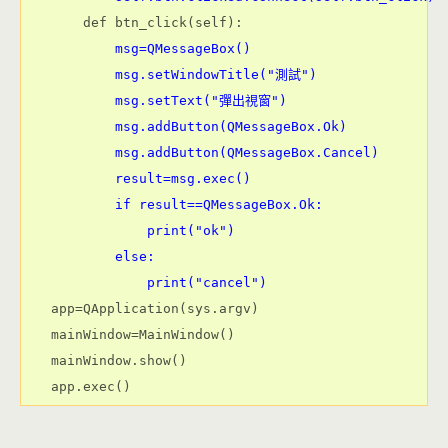
        msg=QMessageBox()

        msg.setWindowTitle("測試")

        msg.setText("彈出視窗")

        msg.addButton(QMessageBox.Ok)

        msg.addButton(QMessageBox.Cancel)

        result=msg.exec()

        if result==QMessageBox.Ok:

            print("ok")

        else:

            print("cancel")
app=QApplication(sys.argv)

mainWindow=MainWindow()

mainWindow.show()
