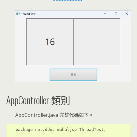
AppController 類別
AppController.java 完整代碼如下。
package net.ddns.mahaljsp.ThreadTest;
