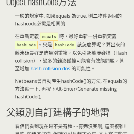
Object hashCode方法
一般的規定中, 如果equals 為true, 則二物件返回的
hashcode必需是相同的
在重新定義
時，最好重新一併重新定義
equals
。只是
該怎麼算呢？算出來的
hashCode
hashCode
雜湊碼最好是儘量別重複，以免引起雜湊碰撞（Hash
collision），過多的雜湊碰撞可能會有效能問題，甚
至增加
hash collision dos
的可能性。
Netbeans會自動產生hashCode()的方法. 在equals的
方法點一下, 再按下Alt-Enter/Generate missing
hashCode();
父類別自訂建構子的地雷
看倌們看到現在是不是有種~~有完沒完啊, 這麼複雜!!
是的, 的確不好懂, 但請忍耐且靜下心來, 本人寫這些文