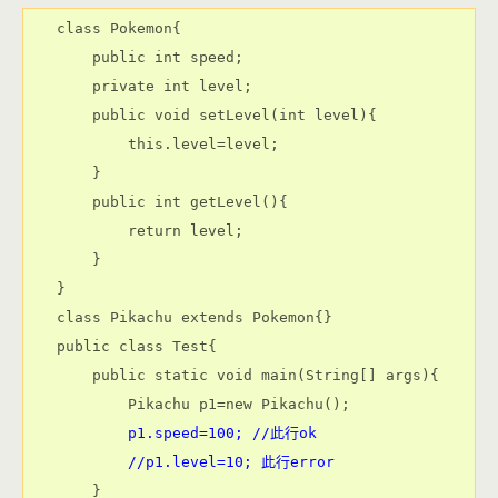
class Pokemon{

    public int speed;

    private int level;

    public void setLevel(int level){

        this.level=level;

    }

    public int getLevel(){

        return level;

    }

}

class Pikachu extends Pokemon{}

public class Test{

    public static void main(String[] args){

        p1.speed=100; //此行ok
        //p1.level=10; 此行error
    }
