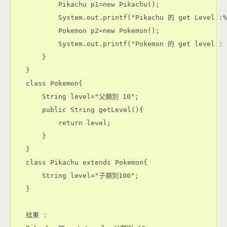
        Pikachu p1=new Pikachu();

        System.out.printf("Pikachu 的 get Level :%
        Pokemon p2=new Pokemon();

        System.out.printf("Pokemon 的 get level : 
    }

}

class Pokemon{

    String level="父類別 10";

    public String getLevel(){

        return level;

    }

}

class Pikachu extends Pokemon{

    String level="子類別100";

}

結果 : 
