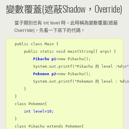
變數覆蓋(遮蔽Shadow，Override)
當子類別也有 int level 時，此時稱為變數覆蓋(遮蔽
Override)，先看一下底下的代碼。
public class Main {

    public static void main(String[] args) {

Pikachu p1
=new Pikachu();

        System.out.printf("Pikachu 的 level :%d\n"
Pokemon p2
=new Pikachu();

        System.out.printf("Pokemon 的 level : %d\n
    }

}

class Pokemon{

int level=10;
}

class Pikachu extends Pokemon{
