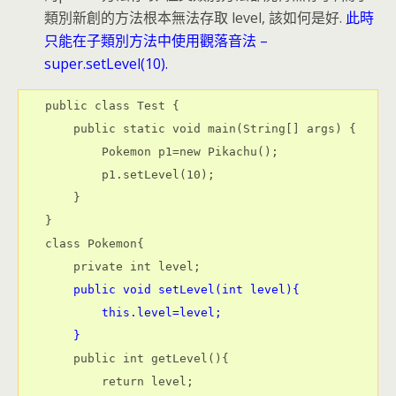
類別新創的方法根本無法存取 level, 該如何是好.
此時
只能在子類別方法中使用觀落音法 –
super.setLevel(10).
public class Test {

    public static void main(String[] args) {

        Pokemon p1=new Pikachu();

        p1.setLevel(10);

    }

}

class Pokemon{

    private int level;

 public void setLevel(int level){

        this.level=level;

    }
    public int getLevel(){

        return level;
