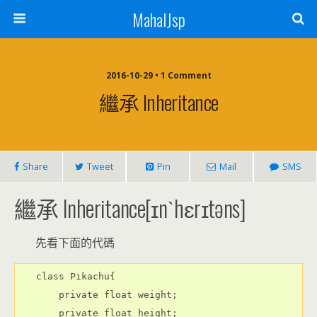
MahalJsp
2016-10-29 • 1 Comment
繼承 Inheritance
Share
Tweet
Pin
Mail
SMS
繼承 Inheritance[ɪnˋhɛrɪtəns]
先看下面的代碼
class Pikachu{

    private float weight;

    private float height;
