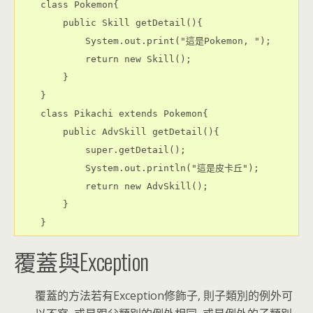
    class Pokemon{

        public Skill getDetail(){

            System.out.print("這是Pokemon, ");

            return new Skill();

        }

    }

    class Pikachi extends Pokemon{

        public AdvSkill getDetail(){

            super.getDetail();

            System.out.println("這是皮卡丘");

            return new AdvSkill();

        }

覆蓋與Exception
覆蓋的方法若有Exception修飾子, 則子類別的例外可