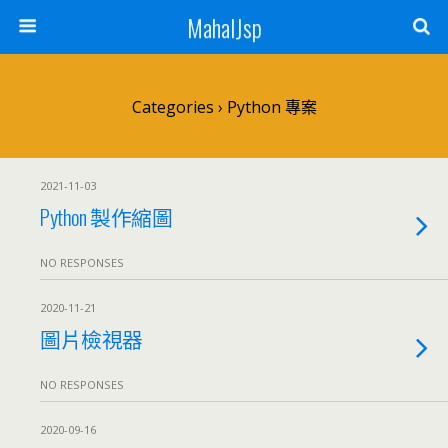
MahalJsp
Categories ›
Python 專案
2021-11-03
Python 製作縮圖
NO RESPONSES
2020-11-21
圖片檢視器
NO RESPONSES
2020-09-16