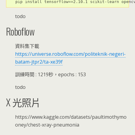
pip install tensorflow==2.10.1 scikit-learn openc
todo
Roboflow
資料集下載
https://universe.roboflow.com/politeknik-negeri-
batam-jtpr2/ta-xe39f
訓練時間 : 1219秒，epochs : 153
todo
X 光照片
https://www.kaggle.com/datasets/paultimothymo
oney/chest-xray-pneumonia