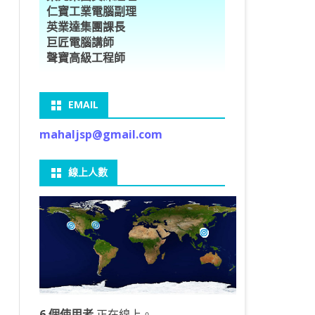
仁寶工業電腦副理
O車牌辨識
型5種花卉
ORFLOW安裝
數
習簡介
DE & EXTENDS
BCAM
SECURE CODING -7
多執行緒
英業達集團課長
巨匠電腦講師
V8自訂美金模型
E OBJECT DETECTION
型17種花卉
ORFLOW 2 基本語法
PY 多階迴歸線逼近法
ARNING 一維走法
 跨站請求攻擊
ET傳送影像
礎
JDBC – 5
THREADING LOCAL
聲寶高級工程師
V8視窗專案
自訂模型
9 特徵
常用函數
驟
ARNING 迷宮走法
入系統
M SAVE VIDEO
RM & QTDESIGNER
ON 製作縮圖
LOCALIZTION – 8
分散式處理
EMAIL
RFLOW SERVING
路風格轉換
OR 陣列
型訓練
A 公式
O & FAIL2BAN
錄器
窗
視器
NGLWIDGET
ANNOTATIONS – 6
mahaljsp@gmail.com
9口罩判定
 TF 版
測及辨識
鍊
窗
 BARCODE
ENGL基礎
ON MAGICK
畫
件
支
線上人數
6 圖片瀏覽
碼
LEWIDGET
L PORT
WIDGET
HON物件導向實例
6 個使用者
正在線上。