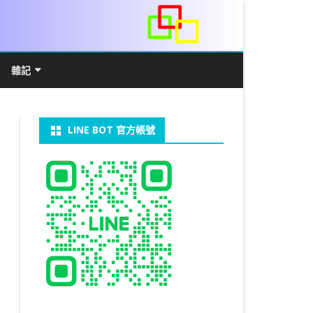
雜記
/WIN11安裝詳解
常見數學公式
電算機概論
開發環境
LINE BOT 官方帳號
V LINUX
FFMEPG 推播
JAVA 環境及專案開啟
自訂資料型態及資料結構
C++ IO及運算子
第七章 指標
向
V WINDOWS
U 設定
法
中藥
JAVA 基本語法
類別與建構子
IF 決策分析
第八章 結構，列舉型別，二元樹
第十章 物件導向封裝(一)
器架設伺服器
U 安裝 CUDA
裝設定
類別變數
 & CUPY
NIKON P1000
決策分析- IF
繼承 INHERITANCE
JDBC
C 迴圈
第九章 檔案讀寫
第十一章 物件導向封裝(二)
定時K彈
實物拍攝
07W架設伺服器
 MYSQL 8.0
CTED CONTENT
CAPSULATION
 NP 版
八字
迴圈LOOP
PACKAGE
MYSQL FOR JAVA
JAVAFX 專案設定
蒙地卡羅求 PI 值
專案製作
第十二章 繼承與多型
棒球遊戲
MYSQL8.X 安裝
拍攝技巧
八字查詢表
N)
理
與 SSL
CTED CONTENT
DB
WORDPRESS/SSL
ON 建構子
計學
AS 基本格式
私人記事
JAVA 陣列
權限
MYSQL PYTHON 化
JAVA FX 猜拳遊戲
執行緒基礎
C 陣列
第十三章 OPENCV
秘密差
LOCK TABLE
手機WIFI助理
陰陽
RESTRICTED CONTENT
CTED CONTENT
RESS 安裝及設定
連結及二元樹
S 與 EXCEL
JAVA 方法
多型
JAVA FX 計數器
THREAD SYNCHRONIZED
泛型
C 函式
STATIC 變數的用法
基地台
MYSQL中文亂碼
MSSQL SERVER 安裝設定
手機遙控
RESTRICTED CONTENT
ADSL
U SSH
CTED CONTENT
PRESS頁面設定
WS 安裝 GIT
法
YXL 與 EXCEL
抽象類別
JAVA FX 打磚塊
THREAD JOIN
STREAM
JAVA WEB 環境設定
數字龍捲風
MYSQL 日期格式
資料備份與還原
RESTRICTED CONTENT