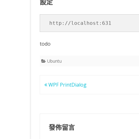
設定
KOTLIN 匿名物件
C# OPENCV
HA
WE
CU
KOTLIN 抽象類別
C# 其它
AN
AN
AN
http://localhost:631
KOTLIN 例外處理
JNI
todo
THREAD與LAMBDA
專
Ubuntu
文
WPF PrintDialog
章
導
覽
發佈留言