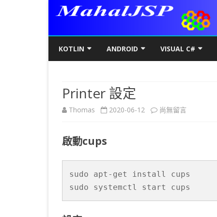
KOTLIN
ANDROID
VISUAL C#
KOTLIN基礎
初階
KOTLIN 基本語法
C#初階
AN
Printer 設定
KOTLIN進階
進階
空值NULL SAFETY
KOTLIN 類別
C#進階
基
SQ
在
Thomas
2020-06-12
尚無留言
KOTLIN視窗
JAVA版
條件控制
GET/SET及權限
KOTLIN 視窗設定
C#列印
LA
MY
AJ
〈Printer
KOTLIN WEB
KOTLIN 迴圈
全域變數
JAVAFX 視窗專案
KOTLIN WEB 環境架設
WPF
螢
SD
AJ
啟動cups
設
KOTLIN 陣列
DATA CLASS
SWING UI DESIGNER
C# 執行緒
自訂
AP
AJ
定〉
KOTLIN 函數
二元樹BINARY TREE
打包成 JAR 檔
C# MSSQL
AN
GP
AN
sudo apt-get install cups

中
sudo systemctl start cups
KOTLIN 高階函數
KOTLIN 繼承
C# 與 MYSQL
專
CA
AN
KOTLIN 介面
C#物件導向
AN
RO
AN