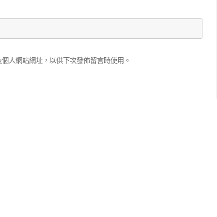
滑塊破解
SCRAPY 非前端動態
及個人網站網址，以供下次發佈留言時使用。