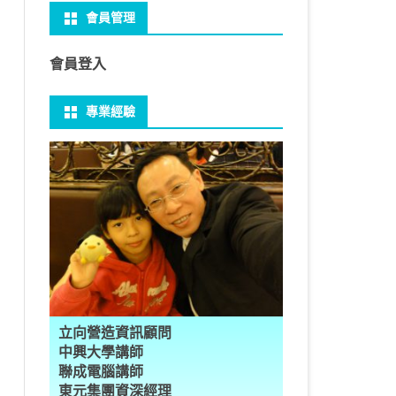
會員管理
 NO-IP
CTED CONTENT
PRESS常用外掛
礎操作
性
FRAME 與 MYSQL
CV 基礎
PER 模型 – 影片內崁字幕
介面
THREAD YIELD
集合
GRADLE 專案
建立新專案
樹狀圖分析
MYSQL 基本語法
MSSQL語法
U 防火牆
 直播伺服器
PRESS強化留言板
用指令
多型
型
H RECOGNITION
匿名類別 ANONYMOUS
THREAD WAIT
字串處理
MAVEN 專案
物件代管 IOC DI BEAN
1Z0-819 考試規則
邏輯運算子
SQL INJECTION
預存程序
會員登入
U VSFTPD
ESS 執行 JS PHP
案加入 GIT
數
理
 與OPENCV
識模型
房價預測
JAVA LAMBDA
THREAD其他
例外處理
JSP/JSTL
JAVA DATA TYPES – 28
全域方法
MYSQL SCHEMA
專業經驗
 MAIL SERVER
RESS內崁PHP
案加入 GIT
數
ON 抽象類別
JSON
換
T LEARN簡介
NESS
ORD2VEC
其他特殊類別
THREAD API
JAVA 檔案與目錄
JAVA SERVLET
CONTROLLING FLOW – 20
雜七雜八
建立資料表
ID 專案加入 GIT
編程
承
L
圖
量機SVM
識基礎知識
 OUTLIER FACTOR
量化
歸線逼近法
JAVA 基本I/O
SERVLET 載入模板
OBJECT-ORIENTED – 71
設計模式
子查詢
ER 設定
數
SLOTS
GIO & BYTESIO
ANS詳解
GHTFACE 人臉辨識
AL NETWORK
群後的房價
巴斷詞
數與微積分
YUI 安裝設定
第十章 物件操作
TOMCAT SESSION
EXCEPTION – 15
FINAL
VIEW
RVER
數
PERTY
示式
W
分析PCA
 人臉辨識
T詳解
數偏微分
AGE-TURBO WORKFLOW
N MNIST
件
JAVA FILE I/O NIO.2
JAKARTA UPLOAD FILE
ARRAYS AND COLLECTIONS – 28
JAVA 打包
TRIGGERS
DA
性
統操作
徵
作 – 影片人臉偵測
立與訓練
RCH基礎
量化
RCH 微分
風格
 GAN HORSE2ZEBRA
RESPONSE
LOCALIZATION
STREAMS AND LAMBDA – 37
PREPARED STATEMENT
AL FUNCTION
K
NE手勢辨識
多層感知器
 PYTORCH 版
 安裝
NIZER字典
最小值
RENDER
享器架設伺服器
L簡介
JDK MODULARIZATION – 18
STORED ROUTINES
立向營造資訊顧問
RATOR
AKE
 資料集
習簡介
 情緒偵測
PP
207W架設伺服器
CONCURRENCY – 7
行程與執行緒
中興大學講師
聯成電腦講師
果模型
原理
9辨識
 黃金分析
 OPTIMIZER
原理
步規畫
JAVA I/O API – 11
多行程
東元集團資深經理