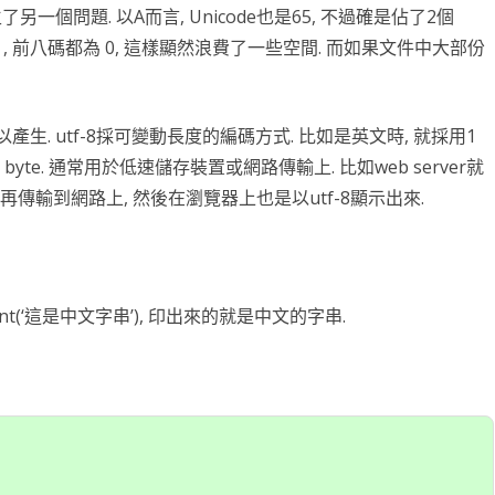
了另一個問題. 以A而言, Unicode也是65, 不過確是佔了2個
台銀黃金儲摺
MAPBOX WITH PLOTLY
TENSORFLOW
AI 強化學習
DNS
WEBCAM
YOL
VGG16
自定模
TENS
懲罰函
強化學
INCLU
啟動WE
00001 , 前八碼都為 0, 這樣顯然浪費了一些空間. 而如果文件中大部份
SELENIUM IDE
IGRAPH
鐵達尼號生存預測
安全防護
PYQT6 視窗
YOLO
GOOGL
自定模
TENS
NUM
Q LE
CSRF
SOCK
QT 基
SELENIUM
汽車儀錶板
BARCODE 製作與辨識
GOOGLE SMTP 發送信件
PYTHON 專案
YOLO
GOD
VGG1
TF2 
模型步
Q LE
會員登
WEBCA
PYCHA
PYTH
以產生. utf-8採可變動長度的編碼方式. 比如是英文時, 就採用1
– 6 byte. 通常用於低速儲存裝置或網路傳輸上. 比如web server就
台灣彩券
車牌辨識
WEBSOCKET
OPENGL
TENSO
神經網
TENS
車牌模
特徵
SARS
DJANG
行車記
啟動視
圖片檢
QOPE
8, 再傳輸到網路上, 然後在瀏覽器上也是以utf-8顯示出來.
超新星資料爬取
PLOTLY及圖片顯示
IMAGEMAGICK
VGG1
蒙地卡羅
車牌偵
馬可夫
訊息視
一維條碼
PYOP
PYTH
YOUTUBE 下載
影像縮圖
動態規
按鈕事
天干地
英文字典
PYTHON 上傳圖片
PYQT
摩斯密
print(‘這是中文字串’), 印出來的就是中文的字串.
FACEBOOK 影片下載
GALLERY
QTAB
SERIA
FFMPEG-PYTHON
股市分析
QLIST
經緯度轉地址
DJANGO MAPBOX
PYT
SELENIUM爬取圖片