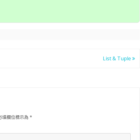
滑塊破解
SCRAPY 非前端動態
List & Tuple
必填欄位標示為
*