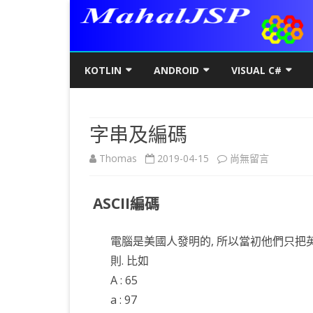
KOTLIN
ANDROID
VISUAL C#
KOTLIN基礎
初階
KOTLIN 基本語法
C#初階
AN
字串及編碼
KOTLIN進階
進階
空值NULL SAFETY
KOTLIN 類別
C#進階
基
SQ
在
Thomas
2019-04-15
尚無留言
KOTLIN視窗
JAVA版
條件控制
GET/SET及權限
KOTLIN 視窗設定
C#列印
LA
MY
AJ
〈字
KOTLIN WEB
KOTLIN 迴圈
全域變數
JAVAFX 視窗專案
KOTLIN WEB 環境架設
WPF
螢
SD
AJ
ASCII編碼
串
KOTLIN 陣列
DATA CLASS
SWING UI DESIGNER
C# 執行緒
自訂
AP
AJ
及
電腦是美國人發明的, 所以當初他們只把英
KOTLIN 函數
二元樹BINARY TREE
打包成 JAR 檔
C# MSSQL
AN
GP
AN
編
則. 比如
KOTLIN 高階函數
KOTLIN 繼承
C# 與 MYSQL
專
CA
AN
A : 65
碼〉
a : 97
KOTLIN 介面
C#物件導向
AN
RO
AN
中