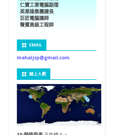
仁寶工業電腦副理
O車牌辨識
型5種花卉
ORFLOW安裝
數
習簡介
DE & EXTENDS
BCAM
SECURE CODING -7
多執行緒
英業達集團課長
巨匠電腦講師
V8自訂美金模型
E OBJECT DETECTION
型17種花卉
ORFLOW 2 基本語法
PY 多階迴歸線逼近法
ARNING 一維走法
 跨站請求攻擊
ET傳送影像
礎
JDBC – 5
THREADING LOCAL
聲寶高級工程師
V8視窗專案
自訂模型
9 特徵
常用函數
驟
ARNING 迷宮走法
入系統
M SAVE VIDEO
RM & QTDESIGNER
ON 製作縮圖
LOCALIZTION – 8
分散式處理
EMAIL
RFLOW SERVING
路風格轉換
OR 陣列
型訓練
A 公式
O & FAIL2BAN
錄器
窗
視器
NGLWIDGET
ANNOTATIONS – 6
mahaljsp@gmail.com
9口罩判定
 TF 版
測及辨識
鍊
窗
 BARCODE
ENGL基礎
ON MAGICK
畫
件
支
線上人數
6 圖片瀏覽
碼
LEWIDGET
L PORT
WIDGET
HON物件導向實例
10 個使用者
正在線上。