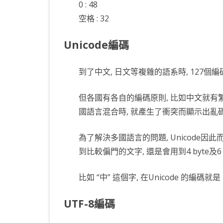
0 : 48
KOTLIN 匿名物件
C# OPENCV
HA
WE
CU
空格 : 32
KOTLIN 抽象類別
C# 其它
AN
AN
AN
Unicode編碼
KOTLIN 例外處理
JNI
到了中文, 日文等複雜的語系時, 127個
THREAD與LAMBDA
專
但各國有各自的編碼原則, 比如中文就有繁体
國語言混合時, 就產生了衝突而顯示出亂碼
為了解決多國語言的問題, Unicode因此而生
到比較偏門的文字, 還是會用到4 byte及6 
比如 “中” 這個字, 在Unicode 的編碼就是 
UTF-8編碼