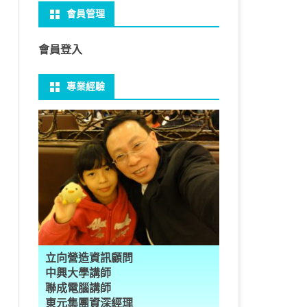
會員管理
 NO-IP
CTED CONTENT
PRESS常用外掛
礎操作
性
FRAME 與 MYSQL
CV 基礎
PER 模型 – 影片內崁字幕
介面
THREAD YIELD
集合
GRADLE 專案
建立新專案
樹狀圖分析
MYSQL 基本語法
MSSQL語法
U 防火牆
 直播伺服器
PRESS強化留言板
用指令
多型
型
H RECOGNITION
匿名類別 ANONYMOUS
THREAD WAIT
字串處理
MAVEN 專案
物件代管 IOC DI BEAN
1Z0-819 考試規則
邏輯運算子
SQL INJECTION
預存程序
會員登入
U VSFTPD
ESS 執行 JS PHP
案加入 GIT
數
理
 與OPENCV
識模型
房價預測
JAVA LAMBDA
THREAD其他
例外處理
JSP/JSTL
JAVA DATA TYPES – 28
全域方法
MYSQL SCHEMA
專業經驗
 MAIL SERVER
RESS內崁PHP
案加入 GIT
數
ON 抽象類別
JSON
換
T LEARN簡介
NESS
ORD2VEC
其他特殊類別
THREAD API
JAVA 檔案與目錄
JAVA SERVLET
CONTROLLING FLOW – 20
雜七雜八
建立資料表
ID 專案加入 GIT
編程
承
L
圖
量機SVM
識基礎知識
 OUTLIER FACTOR
量化
歸線逼近法
JAVA 基本I/O
SERVLET 載入模板
OBJECT-ORIENTED – 71
設計模式
子查詢
ER 設定
數
SLOTS
GIO & BYTESIO
ANS詳解
GHTFACE 人臉辨識
AL NETWORK
群後的房價
巴斷詞
數與微積分
YUI 安裝設定
第十章 物件操作
TOMCAT SESSION
EXCEPTION – 15
FINAL
VIEW
RVER
數
PERTY
示式
W
分析PCA
 人臉辨識
T詳解
數偏微分
AGE-TURBO WORKFLOW
N MNIST
件
JAVA FILE I/O NIO.2
JAKARTA UPLOAD FILE
ARRAYS AND COLLECTIONS – 28
JAVA 打包
TRIGGERS
DA
性
統操作
徵
作 – 影片人臉偵測
立與訓練
RCH基礎
量化
RCH 微分
風格
 GAN HORSE2ZEBRA
RESPONSE
LOCALIZATION
STREAMS AND LAMBDA – 37
PREPARED STATEMENT
AL FUNCTION
K
NE手勢辨識
多層感知器
 PYTORCH 版
 安裝
NIZER字典
最小值
RENDER
享器架設伺服器
L簡介
JDK MODULARIZATION – 18
STORED ROUTINES
立向營造資訊顧問
RATOR
AKE
 資料集
習簡介
 情緒偵測
PP
207W架設伺服器
CONCURRENCY – 7
行程與執行緒
中興大學講師
聯成電腦講師
果模型
原理
9辨識
 黃金分析
 OPTIMIZER
原理
步規畫
JAVA I/O API – 11
多行程
東元集團資深經理