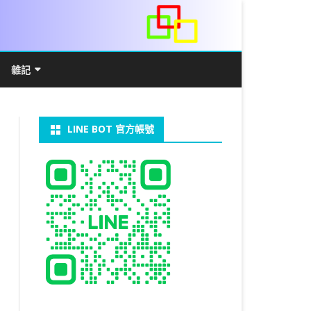
雜記
/WIN11安裝詳解
常見數學公式
電算機概論
開發環境
LINE BOT 官方帳號
V LINUX
FFMEPG 推播
JAVA 環境及專案開啟
自訂資料型態及資料結構
C++ IO及運算子
第七章 指標
向
V WINDOWS
U 設定
法
中藥
JAVA 基本語法
類別與建構子
IF 決策分析
第八章 結構，列舉型別，二元樹
第十章 物件導向封裝(一)
器架設伺服器
U 安裝 CUDA
裝設定
類別變數
 & CUPY
NIKON P1000
決策分析- IF
繼承 INHERITANCE
JDBC
C 迴圈
第九章 檔案讀寫
第十一章 物件導向封裝(二)
定時K彈
實物拍攝
07W架設伺服器
 MYSQL 8.0
CTED CONTENT
CAPSULATION
 NP 版
八字
迴圈LOOP
PACKAGE
MYSQL FOR JAVA
JAVAFX 專案設定
蒙地卡羅求 PI 值
專案製作
第十二章 繼承與多型
棒球遊戲
MYSQL8.X 安裝
拍攝技巧
八字查詢表
N)
理
與 SSL
CTED CONTENT
DB
WORDPRESS/SSL
ON 建構子
計學
AS 基本格式
私人記事
JAVA 陣列
權限
MYSQL PYTHON 化
JAVA FX 猜拳遊戲
執行緒基礎
C 陣列
第十三章 OPENCV
秘密差
LOCK TABLE
手機WIFI助理
陰陽
RESTRICTED CONTENT
CTED CONTENT
RESS 安裝及設定
連結及二元樹
S 與 EXCEL
JAVA 方法
多型
JAVA FX 計數器
THREAD SYNCHRONIZED
泛型
C 函式
STATIC 變數的用法
基地台
MYSQL中文亂碼
MSSQL SERVER 安裝設定
手機遙控
RESTRICTED CONTENT
ADSL
U SSH
CTED CONTENT
PRESS頁面設定
WS 安裝 GIT
法
YXL 與 EXCEL
抽象類別
JAVA FX 打磚塊
THREAD JOIN
STREAM
JAVA WEB 環境設定
數字龍捲風
MYSQL 日期格式
資料備份與還原
RESTRICTED CONTENT