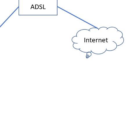
台銀黃金儲摺
MAPBOX WITH PLOTLY
TENSORFLOW
AI 強化學習
DNS
WEBCAM
YOL
VGG16
自定模
TENS
懲罰函
強化學
INCLU
啟動WE
SELENIUM IDE
IGRAPH
鐵達尼號生存預測
安全防護
PYQT6 視窗
YOLO
GOOGL
自定模
TENS
NUM
Q LE
CSRF
SOCK
QT 基
SELENIUM
汽車儀錶板
BARCODE 製作與辨識
GOOGLE SMTP 發送信件
PYTHON 專案
YOLO
GOD
VGG1
TF2 
模型步
Q LE
會員登
WEBCA
PYCHA
PYTH
台灣彩券
車牌辨識
WEBSOCKET
OPENGL
TENSO
神經網
TENS
車牌模
特徵
SARS
DJANG
行車記
啟動視
圖片檢
QOPE
超新星資料爬取
PLOTLY及圖片顯示
IMAGEMAGICK
VGG1
蒙地卡羅
車牌偵
馬可夫
訊息視
一維條碼
PYOP
PYTH
YOUTUBE 下載
影像縮圖
動態規
按鈕事
天干地
英文字典
PYTHON 上傳圖片
PYQT
摩斯密
FACEBOOK 影片下載
GALLERY
QTAB
SERIA
FFMPEG-PYTHON
股市分析
QLIST
經緯度轉地址
DJANGO MAPBOX
PYT
SELENIUM爬取圖片