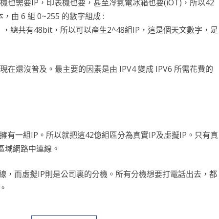
也需要IP，印表機也要，甚至冷氣電冰箱也要(iOT)，所以42
NDLER
BRTC
STOM SDK
AI 深度學習
CLICKONCE 發行
FILEDIALOG
C# CLASS
OPENCV 環境架設
GPIO PYTHON
RESTRICTED CONTENT
RESTRICTED CONTENT
WEBRTC簡介
第十一章 INTENT
第十八章 NOTIFICATION
BLUETOOTH
ANDROID常用項目
第三章 TEXTUREVIEW
ANDROID 反組譯及混淆
EXPORT TO JAR
GIT
DICT & SET
插值法INTERPOLATE
PYSIDE6 打磚塊
JAVASCRIPT
MATPLOTLIB詳解
OPENCV
語音辨識
DATAGRID
SPRING BOOT
樹莓派環境設定
UBUNTU
RESTRI
WORD
WINDO
物件屬
DATA
OPEN
WHIS
由 6 組 0~255 的數字組成 :
55.0~255 ，總共有48bit，所以可以產生2^48組IP，這是個天文數字，足
DROID 常用查詢
DROID MAPBOX
DROID圖表
財經分析
C# 爬蟲
LISTBOX
C# 繼承
WEBCAM
C# OPENGL TEAPOT
樹莓派 ANDROID 編譯
IMAGECAPTURE 拍照
RESTRICTED CONTENT
RESTRICTED CONTENT
MAPBOX 簡介
第十九章 BROADCASTRECEIVER
RELATIVELAYOUT 錨點
自動更新APP
第四章 EFFECTFACTORY
RELEASE TO GOOGLE PLAY
EXPORT TO AAR
安裝MPANDROIDCHART SDK
DEBIAN 安裝及設定
字串及編碼
流水帳與樞紐分析
WNMP/WORDPRESS/SSL
24節氣動畫
OCR文字辨識
COLAB
資料取得
WPF DIALOG
JAVA 11 – 1Z0-819 模擬考
點亮LED
UBUNT
RESTRI
WORD
GIT 基
繼承與
色彩模
SPEEC
DJANGO
保留設定值
C# 抽象類別
OPENGL 環境安裝
VIDEOCAPTURE 錄影
RESTRICTED CONTENT
RESTRICTED CONTENT
DISPLAY USER’S LOCATION
HELLO WORLD
第二十章 APPWIDGET
安裝APK
第五章 GL_TEXTURE
JAVA DOC
折線圖 LINECHART
VMWARE 安裝及設定
PYTHON 函數
XML解析
網站壓力測試
24節氣計算
聊天機器人 OLLAMA
房價預測
DASH – 股市看盤
DJANGO FOR WINDOWS
WEBBROWSER
JAVA MISC
輕觸開關
UBUNT
NGINX
WORD
GIT 常
基本函
例外處
PYQT
語音辨
波士頓
在還沒普及。最主要的因素是由 IPV4 變成 IPV6 所需花費的
案
LINEBOT
WPF繪圖
C# 介面
SERIAL PORT
IMAGEANALYSIS 拍照
RESTRICTED CONTENT
RESTRICTED CONTENT
ANNOTATION
JNI 資料型態與傳送
ANDROID 猜拳遊戲
第二十一章 GOOGLE MAP
BARCODE 掃瞄
OPENGL ES2 繪制圖檔
長條圖 BARCHART
ARCH LINUX
時間格式
PYTHON 進階其它
前端與後端
SEABORN海生圖
SCIKIT LEARN
NLP
K 線 – CANDLESTICK
DJANGO WEB FOR LINUX
LINE BOT 簡介
C# XML 讀寫
超音波測距模組
UBUNTU
WORDPR
VS 新專
進階函
PYTH
序列化與
幾何變
SCIKI
SKEW
NLP W
PYTHON 模擬考
C# 圖片
C# 多型
RESTRICTED CONTENT
RESTRICTED CONTENT
RESTRICTED CONTENT
VIEW ANNOTATION
X264 ANDROID
IMAGEVIEW
GLSL內建變數
CHROME 遠端桌面連線
檔案及目錄
AJAX
CHARTIFY
人臉辨識
損失函數
ASGI
DJANGO WEBHOOK
ITS 模擬考
使用者控制項
LCD1602
SAMBA
WORDP
VS 舊專
函數式
多重繼
PYKM
影像繪
支持向
AI辨
LOCAL
英文向
多階迴
PYTHON 其它
身份証產生器
神奇寶貝物件導向
MEDIACODEC 音頻編碼
RESTRICTED CONTENT
RESTRICTED CONTENT
MAPBOX EVENT
FFMPEG ANDROID
AUTOCAD安裝破解移除
模組化
REQUEST套件
BOKEH
手寫辨識
AI 生成 – COMFYUI
WAGTAIL CMS
推播訊息
TQC模擬考
LINUX PYTHON
動態新增 GRID
SERVO 伺服馬達
PRINT
ANDRO
高階函
白名單 
STRIN
濾鏡
K-ME
INSI
NEUR
刪除離
中文結
線性代
COMF
BING MAP FOR WPF
MEDIAMUXER 儲存 MP4
RESTRICTED CONTENT
RESTRICTED CONTENT
9.0版基本元件
IIS架設
資料庫帳密解決方案
PLOTLY-EXPRESS
CUDA安裝
生成對抗網路
新增網頁
一般訊息
包裝成EXE檔
PAGE UNLOAD EVENT
步進馬達
GIT SE
返回函
@PRO
正規表
PILLO
主成份
DLIB
MNIS
文字雲
損失函
Z-IM
DCGA
靜態文
擁有一組IP。所以就把這42億組區分為真實IP及虛擬IP。只有真
能在區域網路中連線。
浮水印 WATERMARK
RESTRICTED CONTENT
MAPBOX GEOJSON
BS4 爬取小說
PLOTLY
PYTORCH
KAGGLE FRUITS
網路概論
模版訊息
PDF 報表列印
SNORT
LAMB
特殊屬
作業系
影像特
專案實
模型建
PYTO
中文向
PYTO
吉卜力
CYCLE
HTTP
IP簡介
話線，而虛擬IP則是公司裏的分機。所有分機想要打電話出去，都
自訂 MAPVIEW 類別
簡繁體轉換
PLOTLY 子繪圖區
YOLO
YOLACT
網頁 LAYOUT
FLASK WEBHOOK
PYTHON VIRTUAL KEYBOARD
PARTI
列舉
集合
自訂SD
CVZO
MLP
蒙地卡羅
YOLO
TOKE
函數的
載入模板
IP分
HTM
。
REQUESTS 下載與上傳圖片
PLOTLY 黃金分析
物件偵測
KAGGLE 房價預測
模板標籤
NGROK
建立安裝檔 – NSIS
DECO
多工
DEEPF
COCO
機器學
LSTM
學習率
網頁 A
RTF8
CSS
台灣股市分析
PLOTLY 台灣股市分析
VGG19
股票線性迴歸預測
DJANGO & MYSQL
PYINSTALLER 內崁圖片
自訂水
CNN
VGG1
LSTM
優化器 –
DNS 
網頁初