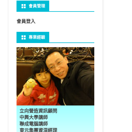
會員管理
 NO-IP
CTED CONTENT
PRESS頁面設定
WS 安裝 GIT
性
FRAME 與 MYSQL
CV 基礎
PER 模型 – 影片內崁字幕
介面
THREAD YIELD
集合
GRADLE 專案
建立新專案
樹狀圖分析
MYSQL 日期格式
資料備份與還原
U 防火牆
CTED CONTENT
PRESS常用外掛
礎操作
多型
型
H RECOGNITION
匿名類別 ANONYMOUS
THREAD WAIT
字串處理
MAVEN 專案
物件代管 IOC DI BEAN
1Z0-819 考試規則
邏輯運算子
MYSQL 基本語法
MSSQL語法
會員登入
U VSFTPD
 直播伺服器
PRESS強化留言板
用指令
數
理
 與OPENCV
識模型
房價預測
JAVA LAMBDA
THREAD其他
例外處理
JSP/JSTL
JAVA DATA TYPES – 28
全域方法
SQL INJECTION
預存程序
專業經驗
 MAIL SERVER
ESS 執行 JS PHP
案加入 GIT
數
ON 抽象類別
JSON
換
T LEARN簡介
NESS
ORD2VEC
其他特殊類別
THREAD API
JAVA 檔案與目錄
JAVA SERVLET
CONTROLLING FLOW – 20
雜七雜八
MYSQL SCHEMA
RESS內崁PHP
案加入 GIT
編程
承
L
圖
量機SVM
識基礎知識
 OUTLIER FACTOR
量化
歸線逼近法
JAVA 基本I/O
SERVLET 載入模板
OBJECT-ORIENTED – 71
設計模式
建立資料表
ER 設定
ID 專案加入 GIT
數
SLOTS
GIO & BYTESIO
ANS詳解
GHTFACE 人臉辨識
AL NETWORK
群後的房價
巴斷詞
數與微積分
YUI 安裝設定
第十章 物件操作
TOMCAT SESSION
EXCEPTION – 15
FINAL
子查詢
RVER
數
PERTY
示式
W
分析PCA
 人臉辨識
T詳解
數偏微分
AGE-TURBO WORKFLOW
N MNIST
件
JAVA FILE I/O NIO.2
JAKARTA UPLOAD FILE
ARRAYS AND COLLECTIONS – 28
JAVA 打包
VIEW
DA
性
統操作
徵
作 – 影片人臉偵測
立與訓練
RCH基礎
量化
RCH 微分
風格
 GAN HORSE2ZEBRA
RESPONSE
LOCALIZATION
STREAMS AND LAMBDA – 37
TRIGGERS
AL FUNCTION
K
NE手勢辨識
多層感知器
 PYTORCH 版
 安裝
NIZER字典
最小值
RENDER
享器架設伺服器
L簡介
JDK MODULARIZATION – 18
PREPARED STATEMENT
立向營造資訊顧問
RATOR
AKE
 資料集
習簡介
 情緒偵測
PP
207W架設伺服器
CONCURRENCY – 7
STORED ROUTINES
行程與執行緒
中興大學講師
聯成電腦講師
果模型
原理
9辨識
 黃金分析
 OPTIMIZER
原理
步規畫
JAVA I/O API – 11
多行程
東元集團資深經理