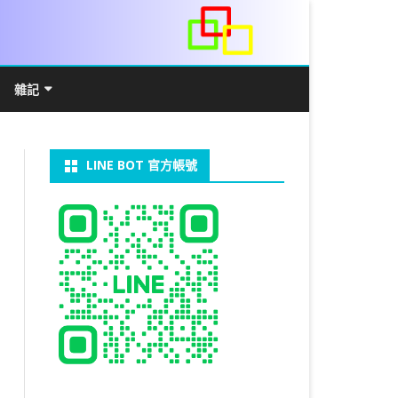
雜記
/WIN11安裝詳解
常見數學公式
電算機概論
開發環境
LINE BOT 官方帳號
V LINUX
FFMEPG 推播
JAVA 環境及專案開啟
自訂資料型態及資料結構
C++ IO及運算子
第七章 指標
向
V WINDOWS
U 設定
法
中藥
JAVA 基本語法
類別與建構子
IF 決策分析
第八章 結構，列舉型別，二元樹
第十章 物件導向封裝(一)
器架設伺服器
U 安裝 CUDA
類別變數
 & CUPY
NIKON P1000
決策分析- IF
繼承 INHERITANCE
JDBC
C 迴圈
第九章 檔案讀寫
第十一章 物件導向封裝(二)
定時K彈
實物拍攝
07W架設伺服器
 MYSQL 8.0
裝設定
CAPSULATION
 NP 版
八字
迴圈LOOP
PACKAGE
MYSQL FOR JAVA
JAVAFX 專案設定
蒙地卡羅求 PI 值
專案製作
第十二章 繼承與多型
棒球遊戲
拍攝技巧
八字查詢表
N)
理
與 SSL
CTED CONTENT
ON 建構子
計學
AS 基本格式
私人記事
JAVA 陣列
權限
MYSQL PYTHON 化
JAVA FX 猜拳遊戲
執行緒基礎
C 陣列
第十三章 OPENCV
秘密差
MYSQL8.X 安裝
手機WIFI助理
陰陽
RESTRICTED CONTENT
CTED CONTENT
DB
WORDPRESS/SSL
連結及二元樹
S 與 EXCEL
JAVA 方法
多型
JAVA FX 計數器
THREAD SYNCHRONIZED
泛型
C 函式
STATIC 變數的用法
基地台
LOCK TABLE
手機遙控
RESTRICTED CONTENT
ADSL
U SSH
CTED CONTENT
RESS 安裝及設定
法
YXL 與 EXCEL
抽象類別
JAVA FX 打磚塊
THREAD JOIN
STREAM
JAVA WEB 環境設定
數字龍捲風
MYSQL中文亂碼
MSSQL SERVER 安裝設定
RESTRICTED CONTENT