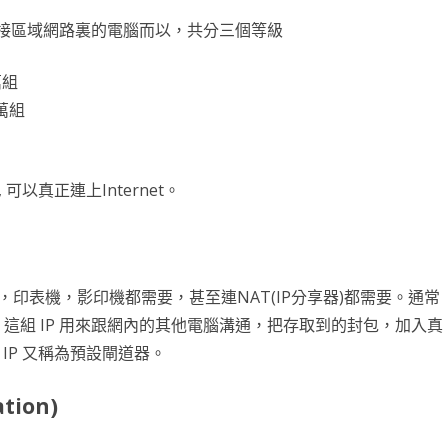
，只能連接區域網路裏的電腦而以，共分三個等級
滑塊破解
SCRAPY 非前端動態
7萬組
00萬組
P, 可以真正連上Internet。
，印表機，影印機都需要，甚至連NAT(IP分享器)都需要。通常
68.1.1。這組 IP 用來跟網內的其他電腦溝通，把存取到的封包，加入真
的 IP 又稱為預設閘道器。
tion)