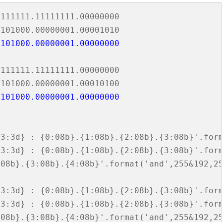
111111.11111111.00000000

101000.00000001.00001010

0101000.00000001.00000000
111111.11111111.00000000

101000.00000001.00010100

3:3d} : {0:08b}.{1:08b}.{2:08b}.{3:08b}'.form
3:3d} : {0:08b}.{1:08b}.{2:08b}.{3:08b}'.form
08b}.{3:08b}.{4:08b}'.format('and',255&192,25
3:3d} : {0:08b}.{1:08b}.{2:08b}.{3:08b}'.form
3:3d} : {0:08b}.{1:08b}.{2:08b}.{3:08b}'.form