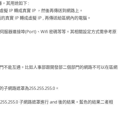
器，其用途如下 :
擬 IP 轉成真實 IP ，然後再傳送到網路上。
裏面的真實 IP 轉成虛擬 IP , 再傳送給區網內的電腦。
服器連接埠(Port)、Wifi 密碼等等。其相關設定方式需參考原
門不能互通。比如人事部跟開發部二個部門的網路不可以在區網
路遮罩為255.255.255.0。
0與255.255.255.0 子網路遮罩進行 and 後的結果。藍色的結果二者相