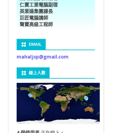
仁寶工業電腦副理
O車牌辨識
型5種花卉
ORFLOW安裝
數
習簡介
DE & EXTENDS
BCAM
SECURE CODING -7
多執行緒
英業達集團課長
巨匠電腦講師
V8自訂美金模型
E OBJECT DETECTION
型17種花卉
ORFLOW 2 基本語法
PY 多階迴歸線逼近法
ARNING 一維走法
 跨站請求攻擊
ET傳送影像
礎
JDBC – 5
THREADING LOCAL
聲寶高級工程師
V8視窗專案
自訂模型
9 特徵
常用函數
驟
ARNING 迷宮走法
入系統
M SAVE VIDEO
RM & QTDESIGNER
ON 製作縮圖
LOCALIZTION – 8
分散式處理
EMAIL
RFLOW SERVING
路風格轉換
OR 陣列
型訓練
A 公式
O & FAIL2BAN
錄器
窗
視器
NGLWIDGET
ANNOTATIONS – 6
mahaljsp@gmail.com
9口罩判定
 TF 版
測及辨識
鍊
窗
 BARCODE
ENGL基礎
ON MAGICK
畫
件
支
線上人數
6 圖片瀏覽
碼
LEWIDGET
L PORT
WIDGET
HON物件導向實例
4 個使用者
正在線上。