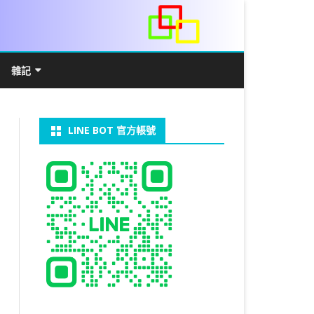
雜記
/WIN11安裝詳解
常見數學公式
電算機概論
開發環境
LINE BOT 官方帳號
V LINUX
FFMEPG 推播
JAVA 環境及專案開啟
自訂資料型態及資料結構
C++ IO及運算子
第七章 指標
向
V WINDOWS
U 設定
法
中藥
JAVA 基本語法
類別與建構子
IF 決策分析
第八章 結構，列舉型別，二元樹
第十章 物件導向封裝(一)
器架設伺服器
U 安裝 CUDA
裝設定
類別變數
 & CUPY
NIKON P1000
決策分析- IF
繼承 INHERITANCE
JDBC
C 迴圈
第九章 檔案讀寫
第十一章 物件導向封裝(二)
定時K彈
實物拍攝
07W架設伺服器
 MYSQL 8.0
CTED CONTENT
CAPSULATION
 NP 版
八字
迴圈LOOP
PACKAGE
MYSQL FOR JAVA
JAVAFX 專案設定
蒙地卡羅求 PI 值
專案製作
第十二章 繼承與多型
棒球遊戲
MYSQL8.X 安裝
拍攝技巧
八字查詢表
N)
理
與 SSL
CTED CONTENT
DB
WORDPRESS/SSL
ON 建構子
計學
AS 基本格式
私人記事
JAVA 陣列
權限
MYSQL PYTHON 化
JAVA FX 猜拳遊戲
執行緒基礎
C 陣列
第十三章 OPENCV
秘密差
LOCK TABLE
手機WIFI助理
陰陽
RESTRICTED CONTENT
CTED CONTENT
RESS 安裝及設定
連結及二元樹
S 與 EXCEL
JAVA 方法
多型
JAVA FX 計數器
THREAD SYNCHRONIZED
泛型
C 函式
STATIC 變數的用法
基地台
MYSQL中文亂碼
MSSQL SERVER 安裝設定
手機遙控
RESTRICTED CONTENT
ADSL
U SSH
CTED CONTENT
PRESS頁面設定
WS 安裝 GIT
法
YXL 與 EXCEL
抽象類別
JAVA FX 打磚塊
THREAD JOIN
STREAM
JAVA WEB 環境設定
數字龍捲風
MYSQL 日期格式
資料備份與還原
RESTRICTED CONTENT