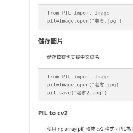
KOTLIN 匿名物件
C# OPENCV
HA
WE
CU
from PIL import Image

KOTLIN 抽象類別
C# 其它
AN
AN
AN
KOTLIN 例外處理
JNI
儲存圖片
THREAD與LAMBDA
專
儲存檔案也支援中文檔名
from PIL import Image

pil=Image.open("老虎.jpg)

PIL to cv2
使用 np.array(pil) 轉成 cv2 格式。P