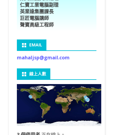
仁寶工業電腦副理
O車牌辨識
型5種花卉
ORFLOW安裝
數
習簡介
DE & EXTENDS
BCAM
SECURE CODING -7
多執行緒
英業達集團課長
巨匠電腦講師
V8自訂美金模型
E OBJECT DETECTION
型17種花卉
ORFLOW 2 基本語法
PY 多階迴歸線逼近法
ARNING 一維走法
 跨站請求攻擊
ET傳送影像
礎
JDBC – 5
THREADING LOCAL
聲寶高級工程師
V8視窗專案
自訂模型
9 特徵
常用函數
驟
ARNING 迷宮走法
入系統
M SAVE VIDEO
RM & QTDESIGNER
ON 製作縮圖
LOCALIZTION – 8
分散式處理
EMAIL
RFLOW SERVING
路風格轉換
OR 陣列
型訓練
A 公式
O & FAIL2BAN
錄器
窗
視器
NGLWIDGET
ANNOTATIONS – 6
mahaljsp@gmail.com
9口罩判定
 TF 版
測及辨識
鍊
窗
 BARCODE
ENGL基礎
ON MAGICK
畫
件
支
線上人數
6 圖片瀏覽
碼
LEWIDGET
L PORT
WIDGET
HON物件導向實例
3 個使用者
正在線上。