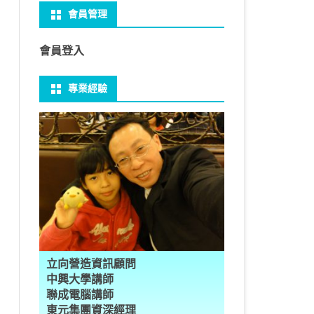
會員管理
 NO-IP
CTED CONTENT
PRESS常用外掛
礎操作
性
FRAME 與 MYSQL
CV 基礎
PER 模型 – 影片內崁字幕
介面
THREAD YIELD
集合
GRADLE 專案
建立新專案
樹狀圖分析
MYSQL 基本語法
MSSQL語法
U 防火牆
 直播伺服器
PRESS強化留言板
用指令
多型
型
H RECOGNITION
匿名類別 ANONYMOUS
THREAD WAIT
字串處理
MAVEN 專案
物件代管 IOC DI BEAN
1Z0-819 考試規則
邏輯運算子
SQL INJECTION
預存程序
會員登入
U VSFTPD
ESS 執行 JS PHP
案加入 GIT
數
理
 與OPENCV
識模型
房價預測
JAVA LAMBDA
THREAD其他
例外處理
JSP/JSTL
JAVA DATA TYPES – 28
全域方法
MYSQL SCHEMA
專業經驗
 MAIL SERVER
RESS內崁PHP
案加入 GIT
數
ON 抽象類別
JSON
換
T LEARN簡介
NESS
ORD2VEC
其他特殊類別
THREAD API
JAVA 檔案與目錄
JAVA SERVLET
CONTROLLING FLOW – 20
雜七雜八
建立資料表
ID 專案加入 GIT
編程
承
L
圖
量機SVM
識基礎知識
 OUTLIER FACTOR
量化
歸線逼近法
JAVA 基本I/O
SERVLET 載入模板
OBJECT-ORIENTED – 71
設計模式
子查詢
ER 設定
數
SLOTS
GIO & BYTESIO
ANS詳解
GHTFACE 人臉辨識
AL NETWORK
群後的房價
巴斷詞
數與微積分
YUI 安裝設定
第十章 物件操作
TOMCAT SESSION
EXCEPTION – 15
FINAL
VIEW
RVER
數
PERTY
示式
W
分析PCA
 人臉辨識
T詳解
數偏微分
AGE-TURBO WORKFLOW
N MNIST
件
JAVA FILE I/O NIO.2
JAKARTA UPLOAD FILE
ARRAYS AND COLLECTIONS – 28
JAVA 打包
TRIGGERS
DA
性
統操作
徵
作 – 影片人臉偵測
立與訓練
RCH基礎
量化
RCH 微分
風格
 GAN HORSE2ZEBRA
RESPONSE
LOCALIZATION
STREAMS AND LAMBDA – 37
PREPARED STATEMENT
AL FUNCTION
K
NE手勢辨識
多層感知器
 PYTORCH 版
 安裝
NIZER字典
最小值
RENDER
享器架設伺服器
L簡介
JDK MODULARIZATION – 18
STORED ROUTINES
立向營造資訊顧問
RATOR
AKE
 資料集
習簡介
 情緒偵測
PP
207W架設伺服器
CONCURRENCY – 7
行程與執行緒
中興大學講師
聯成電腦講師
果模型
原理
9辨識
 黃金分析
 OPTIMIZER
原理
步規畫
JAVA I/O API – 11
多行程
東元集團資深經理