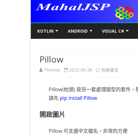
KOTLIN
ANDROID
VISUAL C#
KOTLIN基礎
初階
KOTLIN 基本語法
C#初階
AN
Pillow
KOTLIN進階
進階
空值NULL SAFETY
KOTLIN 類別
C#進階
基
SQ
在
Thomas
2022-06-26
尚無留言
KOTLIN視窗
JAVA版
條件控制
GET/SET及權限
KOTLIN 視窗設定
C#列印
LA
MY
AJ
〈Pillow〉
KOTLIN WEB
KOTLIN 迴圈
全域變數
JAVAFX 視窗專案
KOTLIN WEB 環境架設
WPF
螢
SD
AJ
Pillow(枕頭) 是另一套處理圖型的套件
中
KOTLIN 陣列
DATA CLASS
SWING UI DESIGNER
C# 執行緒
自訂
AP
AJ
請先
pip install Pillow
KOTLIN 函數
二元樹BINARY TREE
打包成 JAR 檔
C# MSSQL
AN
GP
AN
開啟圖片
KOTLIN 高階函數
KOTLIN 繼承
C# 與 MYSQL
專
CA
AN
Pillow 可支援中文檔名，非常的方便
KOTLIN 介面
C#物件導向
AN
RO
AN