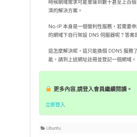
時候網域需求可能會達到數十甚至上百個。
KOTLIN 匿名物件
C# OPENCV
HA
WE
CU
濟的解決方案。
KOTLIN 抽象類別
C# 其它
AN
AN
AN
No-IP 本身是一個營利性服務，若需
KOTLIN 例外處理
JNI
的網域下自行架設 DNS 伺服器呢？答
THREAD與LAMBDA
專
這怎麼解決呢，這只能換個 DDNS 服務
能，請到上述網址註冊並登記一個網域。
更多內容,請登入會員繼續閱讀。
立即登入
Ubuntu