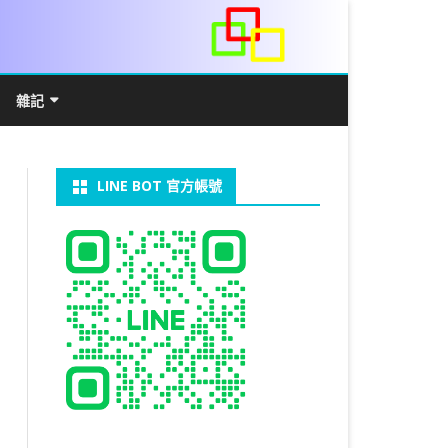
雜記
/WIN11安裝詳解
常見數學公式
電算機概論
開發環境
LINE BOT 官方帳號
V LINUX
FFMEPG 推播
JAVA 環境及專案開啟
自訂資料型態及資料結構
C++ IO及運算子
第七章 指標
向
V WINDOWS
U 設定
法
中藥
JAVA 基本語法
類別與建構子
IF 決策分析
第八章 結構，列舉型別，二元樹
第十章 物件導向封裝(一)
器架設伺服器
U 安裝 CUDA
裝設定
類別變數
 & CUPY
NIKON P1000
決策分析- IF
繼承 INHERITANCE
JDBC
C 迴圈
第九章 檔案讀寫
第十一章 物件導向封裝(二)
定時K彈
實物拍攝
07W架設伺服器
 MYSQL 8.0
CTED CONTENT
CAPSULATION
 NP 版
八字
迴圈LOOP
PACKAGE
MYSQL FOR JAVA
JAVAFX 專案設定
蒙地卡羅求 PI 值
專案製作
第十二章 繼承與多型
棒球遊戲
MYSQL8.X 安裝
拍攝技巧
八字查詢表
N)
理
與 SSL
CTED CONTENT
DB
WORDPRESS/SSL
ON 建構子
計學
AS 基本格式
私人記事
JAVA 陣列
權限
MYSQL PYTHON 化
JAVA FX 猜拳遊戲
執行緒基礎
C 陣列
第十三章 OPENCV
秘密差
LOCK TABLE
手機WIFI助理
陰陽
RESTRICTED CONTENT
CTED CONTENT
RESS 安裝及設定
連結及二元樹
S 與 EXCEL
JAVA 方法
多型
JAVA FX 計數器
THREAD SYNCHRONIZED
泛型
C 函式
STATIC 變數的用法
基地台
MYSQL中文亂碼
MSSQL SERVER 安裝設定
手機遙控
RESTRICTED CONTENT
ADSL
U SSH
CTED CONTENT
PRESS頁面設定
WS 安裝 GIT
法
YXL 與 EXCEL
抽象類別
JAVA FX 打磚塊
THREAD JOIN
STREAM
JAVA WEB 環境設定
數字龍捲風
MYSQL 日期格式
資料備份與還原
RESTRICTED CONTENT