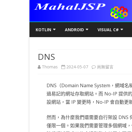
KOTLIN
ANDROID
VISUAL C#
KOTLIN基礎
初階
KOTLIN 基本語法
C#初階
AN
DNS
KOTLIN進階
進階
空值NULL SAFETY
KOTLIN 類別
C#進階
基
SQ
在
Thomas
2024-05-07
尚無留言
KOTLIN視窗
JAVA版
條件控制
GET/SET及權限
KOTLIN 視窗設定
C#列印
LA
MY
AJ
〈DNS〉
KOTLIN WEB
KOTLIN 迴圈
全域變數
JAVAFX 視窗專案
KOTLIN WEB 環境架設
WPF
螢
SD
AJ
DNS（Domain Name System
中
KOTLIN 陣列
DATA CLASS
SWING UI DESIGNER
C# 執行緒
自訂
AP
AJ
過易記的網址存取網站。而 No-IP 提供
設網站，當 IP 變更時，No-IP 會自
KOTLIN 函數
二元樹BINARY TREE
打包成 JAR 檔
C# MSSQL
AN
GP
AN
KOTLIN 高階函數
KOTLIN 繼承
C# 與 MYSQL
專
CA
AN
然而，為什麼我們還需要自行架設 DNS 
僅限一個。如果我們需要管理多個網域，
KOTLIN 介面
C#物件導向
AN
RO
AN