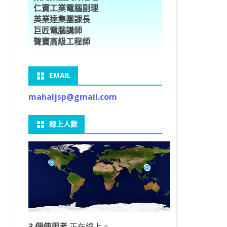
仁寶工業電腦副理
O車牌辨識
型5種花卉
ORFLOW安裝
數
習簡介
DE & EXTENDS
BCAM
SECURE CODING -7
多執行緒
英業達集團課長
巨匠電腦講師
V8自訂美金模型
E OBJECT DETECTION
型17種花卉
ORFLOW 2 基本語法
PY 多階迴歸線逼近法
ARNING 一維走法
 跨站請求攻擊
ET傳送影像
礎
JDBC – 5
THREADING LOCAL
聲寶高級工程師
V8視窗專案
自訂模型
9 特徵
常用函數
驟
ARNING 迷宮走法
入系統
M SAVE VIDEO
RM & QTDESIGNER
ON 製作縮圖
LOCALIZTION – 8
分散式處理
EMAIL
RFLOW SERVING
路風格轉換
OR 陣列
型訓練
A 公式
O & FAIL2BAN
錄器
窗
視器
NGLWIDGET
ANNOTATIONS – 6
mahaljsp@gmail.com
9口罩判定
 TF 版
測及辨識
鍊
窗
 BARCODE
ENGL基礎
ON MAGICK
畫
件
支
線上人數
6 圖片瀏覽
碼
LEWIDGET
L PORT
WIDGET
HON物件導向實例
3 個使用者
正在線上。