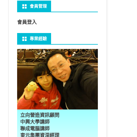
會員管理
 NO-IP
CTED CONTENT
PRESS常用外掛
礎操作
性
FRAME 與 MYSQL
CV 基礎
PER 模型 – 影片內崁字幕
介面
THREAD YIELD
集合
GRADLE 專案
建立新專案
樹狀圖分析
MYSQL 基本語法
MSSQL語法
U 防火牆
 直播伺服器
PRESS強化留言板
用指令
多型
型
H RECOGNITION
匿名類別 ANONYMOUS
THREAD WAIT
字串處理
MAVEN 專案
物件代管 IOC DI BEAN
1Z0-819 考試規則
邏輯運算子
SQL INJECTION
預存程序
會員登入
U VSFTPD
ESS 執行 JS PHP
案加入 GIT
數
理
 與OPENCV
識模型
房價預測
JAVA LAMBDA
THREAD其他
例外處理
JSP/JSTL
JAVA DATA TYPES – 28
全域方法
MYSQL SCHEMA
專業經驗
 MAIL SERVER
RESS內崁PHP
案加入 GIT
數
ON 抽象類別
JSON
換
T LEARN簡介
NESS
ORD2VEC
其他特殊類別
THREAD API
JAVA 檔案與目錄
JAVA SERVLET
CONTROLLING FLOW – 20
雜七雜八
建立資料表
ID 專案加入 GIT
編程
承
L
圖
量機SVM
識基礎知識
 OUTLIER FACTOR
量化
歸線逼近法
JAVA 基本I/O
SERVLET 載入模板
OBJECT-ORIENTED – 71
設計模式
子查詢
ER 設定
數
SLOTS
GIO & BYTESIO
ANS詳解
GHTFACE 人臉辨識
AL NETWORK
群後的房價
巴斷詞
數與微積分
YUI 安裝設定
第十章 物件操作
TOMCAT SESSION
EXCEPTION – 15
FINAL
VIEW
RVER
數
PERTY
示式
W
分析PCA
 人臉辨識
T詳解
數偏微分
AGE-TURBO WORKFLOW
N MNIST
件
JAVA FILE I/O NIO.2
JAKARTA UPLOAD FILE
ARRAYS AND COLLECTIONS – 28
JAVA 打包
TRIGGERS
DA
性
統操作
徵
作 – 影片人臉偵測
立與訓練
RCH基礎
量化
RCH 微分
風格
 GAN HORSE2ZEBRA
RESPONSE
LOCALIZATION
STREAMS AND LAMBDA – 37
PREPARED STATEMENT
AL FUNCTION
K
NE手勢辨識
多層感知器
 PYTORCH 版
 安裝
NIZER字典
最小值
RENDER
享器架設伺服器
L簡介
JDK MODULARIZATION – 18
STORED ROUTINES
立向營造資訊顧問
RATOR
AKE
 資料集
習簡介
 情緒偵測
PP
207W架設伺服器
CONCURRENCY – 7
行程與執行緒
中興大學講師
聯成電腦講師
果模型
原理
9辨識
 黃金分析
 OPTIMIZER
原理
步規畫
JAVA I/O API – 11
多行程
東元集團資深經理