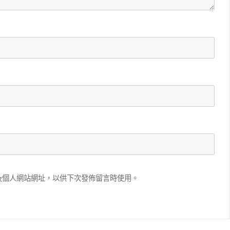
滑塊破解
SCRAPY 非前端動態
及個人網站網址，以供下次發佈留言時使用。