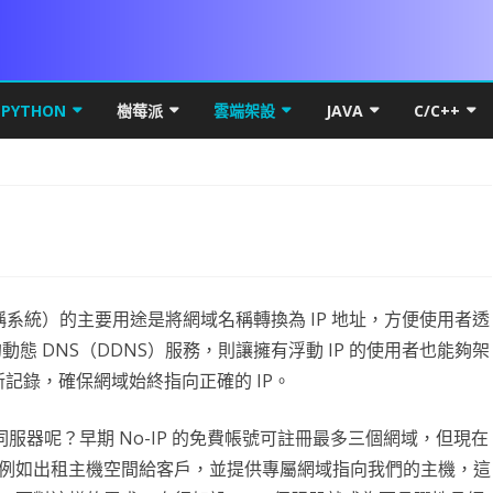
Skip
to
PYTHON
樹莓派
雲端架設
JAVA
C/C++
content
DROID 環境安裝
PYTHON 初階
VS 簡介及基礎
UBUNTU MATE FOR PI 4
MICROSOFT WINDOWS
PYTHON 環境安裝
JAVA 基礎
C++初階
WIN10
本架構
LITE FOR ANDROID
數學PYTHON圖解
IF 決策分析
基本檔案操作
PI OS SERVER
網路概論
VSCODE & PYTHON
線性代數
JAVA 進階
C++進階
HYPER-
基礎篇
YOUT
SQL FOR ANDROID
初階
PYTHON 進階
C# 迴圈
C# 多執行緒
PDF
RASPBERRY FFMEPG
第五章 畫面元件
UBUNTU
PYTHON FOR LINUX
PYTHON 物件導向
VSCODE 建立 JAVA 專案
C++物件導
HYPER-
IP簡介
UBUNT
類別語
幕自轉
CARD權限
進階
PYSIDE6 視窗
C# 陣列
上傳檔案到 WEB SERVER
WPF PRINTDIALOG
WPF UI
UBUNTU OFFICAL FOR PI 4
第六章 事件
第十三章 PREFERENCE
直播伺服器
基本語法
NUMPY
QT 基礎
WPF簡介
JAVA 資料庫
C++ APCS
WSL
IP分享
UBUNT
OBS安
物件與
NUMPY
，網域名稱系統）的主要用途是將網域名稱轉換為 IP 地址，方便使用者透
按鈕 CUSTOM BUTTON
K 更新機制
高階
PYTHON MYSQL
方法與函數
背景服務 WINDOWS SERVICE
列印流程
WPF RESOURCE
基礎執行緒
RASPBIAN FOR PI4
第七章 SPINNER 與 LISTVIEW
第十四章 SQLITE
VIEWPAGER
資料庫
條件判斷
線性代數
啟動與結束視窗
資料庫簡介
WPF GRID
封裝資源檔
JAVA 視窗
RTF82
UBUNTU
RESTRI
MYSQL
封裝EN
蒙地卡羅
的動態 DNS（DDNS）服務，則讓擁有浮動 IP 的使用者也能夠架
動更新記錄，確保網域始終指向正確的 IP。
DROID 權限
S訊號
DROID常用項目
爬蟲程式
C# 終極密碼
BITMAPIMAGE
FLOWDOCUMENT製作
WPF CHART
TASK.RUN
DATASET 與 DATATABLE
WOA FOR PI4
第八章 對話方框 ALERTDIALOG
第十五章 FRAGMENT
網路程式設計
UI與執行緒
WORDPRESS
迴圈
PANDAS
按鈕事件及訊息視窗
MYSQL-CONNECTOR-PYTHON
何謂爬蟲
XAML 容器
WPF多國語系(LOCALIZATIO
圖表製作
JAVA THREAD
DNS 原
NGINX 
RESTRI
MARIA
WNMP/
PYTH
基礎統
PAND
案後門程式
MERAX
DROID OPENGL ES
資料視覺化
ADB 控制範例
引擎抽離
C# 列印功能
C# YOUTUBE 下載
委派與事件
資料庫連線
CSI CAMERA
CAMERAX 簡介
第九章 資源檔
第十六章 SERVICE與執行緒
DRAWER
MAPBOX FOR ANDROID
第一章 OPENGL ES2 基礎概念
PHP & VSCODE
資料型態
MATPLOTLIB基礎
猜拳遊戲
關聯式資料庫
HTML簡介
資料表格式
WPF 選單
CPU效能顯示
JAVA API
OSI七層
DNS
RESTRI
MSSQL
WORDP
單雙向
PANDA
伺服器呢？早期 No-IP 的免費帳號可註冊最多三個網域，但現在
例如出租主機空間給客戶，並提供專屬網域指向我們的主機，這
DROID 執行緒
OTENCODER
DROID發佈
AI 視覺辨識
JUST MY CODE
NPOI 匯出 EXCEL
C# MSSQL
C# 物件導向說明
PRINTER設定
相機預覽
ROOTENCODER簡介
第十章 頁面選單
第十七章 相簿實作
SURFACEVIEW
BLUETOOTH CHAT
第二章 GLSURFACEVIEW
GENERATE SIGNED APK
GIT
LIST & TUPLE
線性回歸
執行緒與回調
大型資料庫
CSS
DATAFRAME
AI簡介
畫面切換
JAVAWEB
電腦撥接 
UBUNT
RESTRI
WORD
WINDO
類別方
OPENP