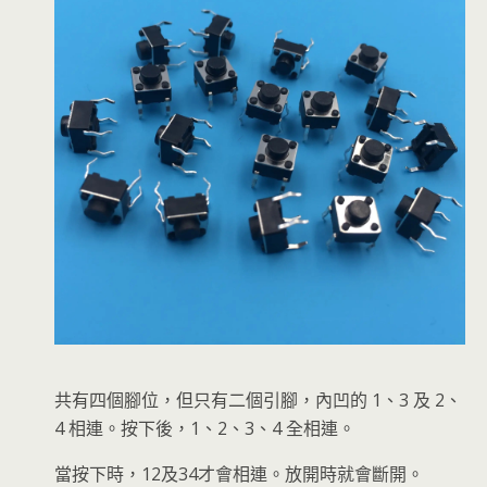
共有四個腳位，但只有二個引腳，內凹的 1、3 及 2、
4 相連。按下後，1、2、3、4 全相連。
當按下時，12及34才會相連。放開時就會斷開。