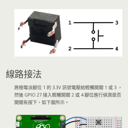
線路接法
將樹莓派腳位 1 的 3.3V 訊號電壓給輕觸開關 1 或 3 ，
然後 GPIO 27 接入輕觸開關 2 或 4 腳位進行偵測是否
開關有按下，如下圖所示。