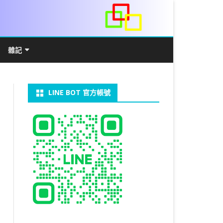
雜記
/WIN11安裝詳解
常見數學公式
電算機概論
開發環境
LINE BOT 官方帳號
V LINUX
FFMEPG 推播
JAVA 環境及專案開啟
自訂資料型態及資料結構
C++ IO及運算子
第七章 指標
向
V WINDOWS
U 設定
法
中藥
JAVA 基本語法
類別與建構子
IF 決策分析
第八章 結構，列舉型別，二元樹
第十章 物件導向封裝(一)
器架設伺服器
U 安裝 CUDA
裝設定
類別變數
 & CUPY
NIKON P1000
決策分析- IF
繼承 INHERITANCE
JDBC
C 迴圈
第九章 檔案讀寫
第十一章 物件導向封裝(二)
定時K彈
實物拍攝
07W架設伺服器
 MYSQL 8.0
CTED CONTENT
CAPSULATION
 NP 版
八字
迴圈LOOP
PACKAGE
MYSQL FOR JAVA
JAVAFX 專案設定
蒙地卡羅求 PI 值
專案製作
第十二章 繼承與多型
棒球遊戲
MYSQL8.X 安裝
拍攝技巧
八字查詢表
N)
理
與 SSL
CTED CONTENT
DB
WORDPRESS/SSL
ON 建構子
計學
AS 基本格式
私人記事
JAVA 陣列
權限
MYSQL PYTHON 化
JAVA FX 猜拳遊戲
執行緒基礎
C 陣列
第十三章 OPENCV
秘密差
LOCK TABLE
手機WIFI助理
陰陽
RESTRICTED CONTENT
CTED CONTENT
RESS 安裝及設定
連結及二元樹
S 與 EXCEL
JAVA 方法
多型
JAVA FX 計數器
THREAD SYNCHRONIZED
泛型
C 函式
STATIC 變數的用法
基地台
MYSQL中文亂碼
MSSQL SERVER 安裝設定
手機遙控
RESTRICTED CONTENT
ADSL
U SSH
CTED CONTENT
PRESS頁面設定
WS 安裝 GIT
法
YXL 與 EXCEL
抽象類別
JAVA FX 打磚塊
THREAD JOIN
STREAM
JAVA WEB 環境設定
數字龍捲風
MYSQL 日期格式
資料備份與還原
RESTRICTED CONTENT