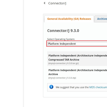
KOTLIN 匿名物件
C# OPENCV
HA
WE
CU
KOTLIN 抽象類別
C# 其它
AN
AN
AN
KOTLIN 例外處理
JNI
THREAD與LAMBDA
專