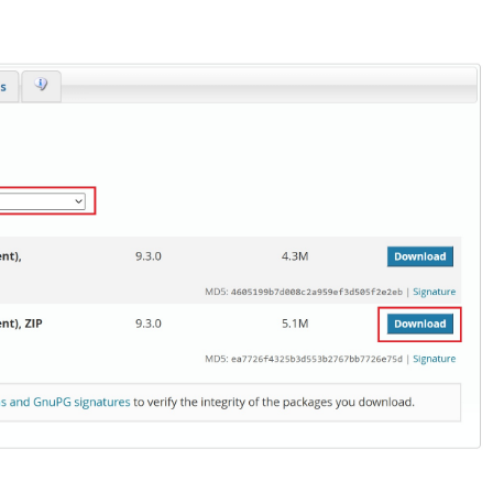
NDLER
BRTC
STOM SDK
AI 深度學習
CLICKONCE 發行
FILEDIALOG
C# CLASS
OPENCV 環境架設
GPIO PYTHON
RESTRICTED CONTENT
RESTRICTED CONTENT
WEBRTC簡介
第十一章 INTENT
第十八章 NOTIFICATION
BLUETOOTH
ANDROID常用項目
第三章 TEXTUREVIEW
ANDROID 反組譯及混淆
EXPORT TO JAR
DEBIAN 安裝及設定
DICT & SET
插值法INTERPOLATE
PYSIDE6 打磚塊
JAVASCRIPT
MATPLOTLIB詳解
OPENCV
語音辨識
DATAGRID
SPRING BOOT
樹莓派環境設定
UBUNTU
RESTRI
WORD
GIT 基
物件屬
DATA
OPEN
WHIS
DROID 常用查詢
DROID MAPBOX
DROID圖表
財經分析
C# 爬蟲
LISTBOX
C# 繼承
WEBCAM
C# OPENGL TEAPOT
樹莓派 ANDROID 編譯
IMAGECAPTURE 拍照
RESTRICTED CONTENT
RESTRICTED CONTENT
MAPBOX 簡介
第十九章 BROADCASTRECEIVER
RELATIVELAYOUT 錨點
自動更新APP
第四章 EFFECTFACTORY
RELEASE TO GOOGLE PLAY
EXPORT TO AAR
安裝MPANDROIDCHART SDK
VMWARE 安裝及設定
字串及編碼
流水帳與樞紐分析
WNMP/WORDPRESS/SSL
24節氣動畫
OCR文字辨識
COLAB
資料取得
WPF DIALOG
JAVA 11 – 1Z0-819 模擬考
點亮LED
UBUNT
NGINX
WORD
GIT 常
繼承與
色彩模
SPEEC
DJANGO
保留設定值
C# 抽象類別
OPENGL 環境安裝
VIDEOCAPTURE 錄影
RESTRICTED CONTENT
RESTRICTED CONTENT
DISPLAY USER’S LOCATION
HELLO WORLD
第二十章 APPWIDGET
安裝APK
第五章 GL_TEXTURE
JAVA DOC
折線圖 LINECHART
ARCH LINUX
PYTHON 函數
XML解析
網站壓力測試
24節氣計算
聊天機器人 OLLAMA
房價預測
DASH – 股市看盤
DJANGO FOR WINDOWS
WEBBROWSER
JAVA MISC
輕觸開關
UBUNT
WORDPR
VS 新專
基本函
例外處
PYQT
語音辨
波士頓
案
LINEBOT
WPF繪圖
C# 介面
SERIAL PORT
IMAGEANALYSIS 拍照
RESTRICTED CONTENT
RESTRICTED CONTENT
ANNOTATION
JNI 資料型態與傳送
ANDROID 猜拳遊戲
第二十一章 GOOGLE MAP
BARCODE 掃瞄
OPENGL ES2 繪制圖檔
長條圖 BARCHART
CHROME 遠端桌面連線
時間格式
PYTHON 進階其它
前端與後端
SEABORN海生圖
SCIKIT LEARN
NLP
K 線 – CANDLESTICK
DJANGO WEB FOR LINUX
LINE BOT 簡介
C# XML 讀寫
超音波測距模組
UBUNTU
WORDP
VS 舊專
進階函
PYTH
序列化與
幾何變
SCIKI
SKEW
NLP W
PYTHON 模擬考
C# 圖片
C# 多型
RESTRICTED CONTENT
RESTRICTED CONTENT
RESTRICTED CONTENT
VIEW ANNOTATION
X264 ANDROID
IMAGEVIEW
GLSL內建變數
AUTOCAD安裝破解移除
檔案及目錄
AJAX
CHARTIFY
人臉辨識
損失函數
ASGI
DJANGO WEBHOOK
ITS 模擬考
使用者控制項
LCD1602
SAMBA
ANDRO
函數式
多重繼
PYKM
影像繪
支持向
AI辨
LOCAL
英文向
多階迴
PYTHON 其它
身份証產生器
神奇寶貝物件導向
MEDIACODEC 音頻編碼
RESTRICTED CONTENT
RESTRICTED CONTENT
MAPBOX EVENT
FFMPEG ANDROID
IIS架設
模組化
REQUEST套件
BOKEH
手寫辨識
AI 生成 – COMFYUI
WAGTAIL CMS
推播訊息
TQC模擬考
LINUX PYTHON
動態新增 GRID
SERVO 伺服馬達
PRINT
高階函
白名單 
STRIN
濾鏡
K-ME
INSI
NEUR
刪除離
中文結
線性代
COMF
BING MAP FOR WPF
MEDIAMUXER 儲存 MP4
RESTRICTED CONTENT
RESTRICTED CONTENT
9.0版基本元件
資料庫帳密解決方案
PLOTLY-EXPRESS
CUDA安裝
生成對抗網路
新增網頁
一般訊息
包裝成EXE檔
PAGE UNLOAD EVENT
步進馬達
GIT SE
返回函
@PRO
正規表
PILLO
主成份
DLIB
MNIS
文字雲
損失函
Z-IM
DCGA
靜態文
浮水印 WATERMARK
RESTRICTED CONTENT
MAPBOX GEOJSON
BS4 爬取小說
PLOTLY
PYTORCH
KAGGLE FRUITS
網路概論
模版訊息
PDF 報表列印
SNORT
LAMB
特殊屬
作業系
影像特
專案實
模型建
PYTO
中文向
PYTO
吉卜力
CYCLE
HTTP
IP簡介
自訂 MAPVIEW 類別
簡繁體轉換
PLOTLY 子繪圖區
YOLO
YOLACT
網頁 LAYOUT
FLASK WEBHOOK
PYTHON VIRTUAL KEYBOARD
PARTI
列舉
集合
自訂SD
CVZO
MLP
蒙地卡羅
YOLO
TOKE
函數的
載入模板
IP分
HTM
REQUESTS 下載與上傳圖片
PLOTLY 黃金分析
物件偵測
KAGGLE 房價預測
模板標籤
NGROK
建立安裝檔 – NSIS
DECO
多工
DEEPF
COCO
機器學
LSTM
學習率
網頁 A
RTF8
CSS
台灣股市分析
PLOTLY 台灣股市分析
VGG19
股票線性迴歸預測
DJANGO & MYSQL
PYINSTALLER 內崁圖片
自訂水
CNN
VGG1
LSTM
優化器 –
DNS 
網頁初