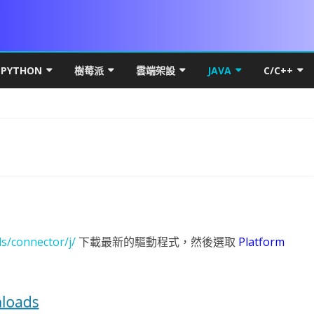
Skip
to
PYTHON
樹莓派
雲端架設
JAVA
C/C++
content
DROID 環境安裝
PYTHON 初階
VS 簡介及基礎
UBUNTU MATE FOR PI 4
MICROSOFT WINDOWS
PYTHON 環境安裝
JAVA 基礎
C++初階
WIN10
本架構
LITE FOR ANDROID
數學PYTHON圖解
IF 決策分析
基本檔案操作
PI OS SERVER
網路概論
VSCODE & PYTHON
線性代數
JAVA 進階
C++進階
HYPER-
基礎篇
YOUT
SQL FOR ANDROID
初階
PYTHON 進階
C# 迴圈
C# 多執行緒
PDF
RASPBERRY FFMEPG
第五章 畫面元件
UBUNTU
PYTHON FOR LINUX
PYTHON 物件導向
VSCODE 建立 JAVA 專案
C++物件導
HYPER-
IP簡介
UBUNT
類別語
幕自轉
CARD權限
進階
PYSIDE6 視窗
C# 陣列
上傳檔案到 WEB SERVER
WPF PRINTDIALOG
WPF UI
UBUNTU OFFICAL FOR PI 4
第六章 事件
第十三章 PREFERENCE
直播伺服器
基本語法
NUMPY
QT 基礎
WPF簡介
JAVA 資料庫
C++ APCS
WSL
IP分享
UBUNT
OBS安
物件與
NUMPY
按鈕 CUSTOM BUTTON
K 更新機制
高階
PYTHON MYSQL
方法與函數
背景服務 WINDOWS SERVICE
列印流程
WPF RESOURCE
基礎執行緒
RASPBIAN FOR PI4
第七章 SPINNER 與 LISTVIEW
第十四章 SQLITE
VIEWPAGER
資料庫
條件判斷
線性代數
啟動與結束視窗
資料庫簡介
WPF GRID
封裝資源檔
JAVA 視窗
RTF82
UBUNTU
RESTRI
MYSQL
封裝EN
蒙地卡羅
s/connector/j/
下載最新的驅動程式，然後選取
Platform
DROID 權限
S訊號
DROID常用項目
爬蟲程式
C# 終極密碼
BITMAPIMAGE
FLOWDOCUMENT製作
WPF CHART
TASK.RUN
DATASET 與 DATATABLE
WOA FOR PI4
第八章 對話方框 ALERTDIALOG
第十五章 FRAGMENT
網路程式設計
UI與執行緒
WORDPRESS
迴圈
PANDAS
按鈕事件及訊息視窗
MYSQL-CONNECTOR-PYTHON
何謂爬蟲
XAML 容器
WPF多國語系(LOCALIZATIO
圖表製作
JAVA THREAD
DNS 原
NGINX 
RESTRI
MARIA
WNMP/
PYTH
基礎統
PAND
案後門程式
MERAX
DROID OPENGL ES
資料視覺化
ADB 控制範例
引擎抽離
C# 列印功能
C# YOUTUBE 下載
委派與事件
資料庫連線
CSI CAMERA
CAMERAX 簡介
第九章 資源檔
第十六章 SERVICE與執行緒
DRAWER
MAPBOX FOR ANDROID
第一章 OPENGL ES2 基礎概念
PHP & VSCODE
資料型態
MATPLOTLIB基礎
猜拳遊戲
關聯式資料庫
HTML簡介
資料表格式
WPF 選單
CPU效能顯示
JAVA API
OSI七層
DNS
RESTRI
MSSQL
WORDP
單雙向
PANDA
DROID 執行緒
OTENCODER
DROID發佈
AI 視覺辨識
JUST MY CODE
NPOI 匯出 EXCEL
C# MSSQL
C# 物件導向說明
PRINTER設定
相機預覽
ROOTENCODER簡介
第十章 頁面選單
第十七章 相簿實作
SURFACEVIEW
BLUETOOTH CHAT
第二章 GLSURFACEVIEW
GENERATE SIGNED APK
GIT
LIST & TUPLE
線性回歸
執行緒與回調
大型資料庫
CSS
DATAFRAME
AI簡介
畫面切換
JAVAWEB
電腦撥接 
UBUNT
RESTRI
WORD
WINDO
類別方
OPENP