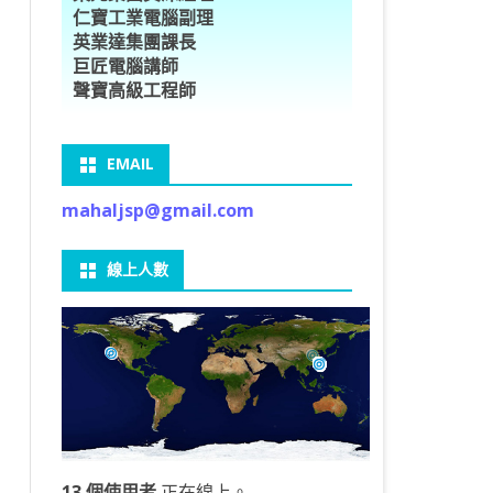
仁寶工業電腦副理
O車牌辨識
型5種花卉
ORFLOW安裝
數
習簡介
DE & EXTENDS
BCAM
SECURE CODING -7
多執行緒
英業達集團課長
巨匠電腦講師
V8自訂美金模型
E OBJECT DETECTION
型17種花卉
ORFLOW 2 基本語法
PY 多階迴歸線逼近法
ARNING 一維走法
 跨站請求攻擊
ET傳送影像
礎
JDBC – 5
THREADING LOCAL
聲寶高級工程師
V8視窗專案
自訂模型
9 特徵
常用函數
驟
ARNING 迷宮走法
入系統
M SAVE VIDEO
RM & QTDESIGNER
ON 製作縮圖
LOCALIZTION – 8
分散式處理
EMAIL
RFLOW SERVING
路風格轉換
OR 陣列
型訓練
A 公式
O & FAIL2BAN
錄器
窗
視器
NGLWIDGET
ANNOTATIONS – 6
mahaljsp@gmail.com
9口罩判定
 TF 版
測及辨識
鍊
窗
 BARCODE
ENGL基礎
ON MAGICK
畫
件
支
線上人數
6 圖片瀏覽
碼
LEWIDGET
L PORT
WIDGET
HON物件導向實例
13 個使用者
正在線上。