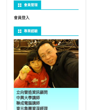
會員管理
 NO-IP
CTED CONTENT
PRESS常用外掛
礎操作
性
FRAME 與 MYSQL
CV 基礎
PER 模型 – 影片內崁字幕
介面
THREAD YIELD
集合
GRADLE 專案
建立新專案
樹狀圖分析
MYSQL 基本語法
MSSQL語法
U 防火牆
 直播伺服器
PRESS強化留言板
用指令
多型
型
H RECOGNITION
匿名類別 ANONYMOUS
THREAD WAIT
字串處理
MAVEN 專案
物件代管 IOC DI BEAN
1Z0-819 考試規則
邏輯運算子
SQL INJECTION
預存程序
會員登入
U VSFTPD
ESS 執行 JS PHP
案加入 GIT
數
理
 與OPENCV
識模型
房價預測
JAVA LAMBDA
THREAD其他
例外處理
JSP/JSTL
JAVA DATA TYPES – 28
全域方法
MYSQL SCHEMA
專業經驗
 MAIL SERVER
RESS內崁PHP
案加入 GIT
數
ON 抽象類別
JSON
換
T LEARN簡介
NESS
ORD2VEC
其他特殊類別
THREAD API
JAVA 檔案與目錄
JAVA SERVLET
CONTROLLING FLOW – 20
雜七雜八
建立資料表
ID 專案加入 GIT
編程
承
L
圖
量機SVM
識基礎知識
 OUTLIER FACTOR
量化
歸線逼近法
JAVA 基本I/O
SERVLET 載入模板
OBJECT-ORIENTED – 71
設計模式
子查詢
ER 設定
數
SLOTS
GIO & BYTESIO
ANS詳解
GHTFACE 人臉辨識
AL NETWORK
群後的房價
巴斷詞
數與微積分
YUI 安裝設定
第十章 物件操作
TOMCAT SESSION
EXCEPTION – 15
FINAL
VIEW
RVER
數
PERTY
示式
W
分析PCA
 人臉辨識
T詳解
數偏微分
AGE-TURBO WORKFLOW
N MNIST
件
JAVA FILE I/O NIO.2
JAKARTA UPLOAD FILE
ARRAYS AND COLLECTIONS – 28
JAVA 打包
TRIGGERS
DA
性
統操作
徵
作 – 影片人臉偵測
立與訓練
RCH基礎
量化
RCH 微分
風格
 GAN HORSE2ZEBRA
RESPONSE
LOCALIZATION
STREAMS AND LAMBDA – 37
PREPARED STATEMENT
AL FUNCTION
K
NE手勢辨識
多層感知器
 PYTORCH 版
 安裝
NIZER字典
最小值
RENDER
享器架設伺服器
L簡介
JDK MODULARIZATION – 18
STORED ROUTINES
立向營造資訊顧問
RATOR
AKE
 資料集
習簡介
 情緒偵測
PP
207W架設伺服器
CONCURRENCY – 7
行程與執行緒
中興大學講師
聯成電腦講師
果模型
原理
9辨識
 黃金分析
 OPTIMIZER
原理
步規畫
JAVA I/O API – 11
多行程
東元集團資深經理