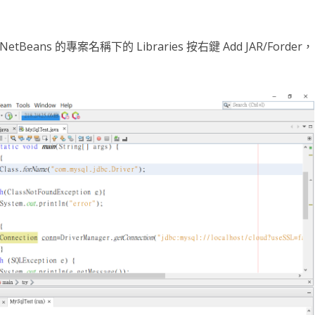
台銀黃金儲摺
MAPBOX WITH PLOTLY
TENSORFLOW
AI 強化學習
DNS
WEBCAM
YOL
VGG16
自定模
TENS
懲罰函
強化學
INCLU
啟動WE
Beans 的專案名稱下的 Libraries 按右鍵 Add JAR/Forder，
SELENIUM IDE
IGRAPH
鐵達尼號生存預測
安全防護
PYQT6 視窗
YOLO
GOOGL
自定模
TENS
NUM
Q LE
CSRF
SOCK
QT 基
SELENIUM
汽車儀錶板
BARCODE 製作與辨識
GOOGLE SMTP 發送信件
PYTHON 專案
YOLO
GOD
VGG1
TF2 
模型步
Q LE
會員登
WEBCA
PYCHA
PYTH
台灣彩券
車牌辨識
WEBSOCKET
OPENGL
TENSO
神經網
TENS
車牌模
特徵
SARS
DJANG
行車記
啟動視
圖片檢
QOPE
超新星資料爬取
PLOTLY及圖片顯示
IMAGEMAGICK
VGG1
蒙地卡羅
車牌偵
馬可夫
訊息視
一維條碼
PYOP
PYTH
YOUTUBE 下載
影像縮圖
動態規
按鈕事
天干地
英文字典
PYTHON 上傳圖片
PYQT
摩斯密
FACEBOOK 影片下載
GALLERY
QTAB
SERIA
FFMPEG-PYTHON
股市分析
QLIST
經緯度轉地址
DJANGO MAPBOX
PYT
SELENIUM爬取圖片