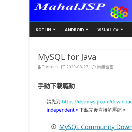
KOTLIN
ANDROID
VISUAL C#
KOTLIN基礎
初階
KOTLIN 基本語法
C#初階
AN
MySQL for Java
KOTLIN進階
進階
空值NULL SAFETY
KOTLIN 類別
C#進階
基
SQ
在
Thomas
2020-08-27
尚無留言
KOTLIN視窗
JAVA版
條件控制
GET/SET及權限
KOTLIN 視窗設定
C#列印
LA
MY
AJ
〈MySQL
KOTLIN WEB
KOTLIN 迴圈
全域變數
JAVAFX 視窗專案
KOTLIN WEB 環境架設
WPF
螢
SD
AJ
手動下載驅動
for
KOTLIN 陣列
DATA CLASS
SWING UI DESIGNER
C# 執行緒
自訂
AP
AJ
Java〉
請先到
https://dev.mysql.com/download
KOTLIN 函數
二元樹BINARY TREE
打包成 JAR 檔
C# MSSQL
AN
GP
AN
中
independent。
下載完後直接解壓縮。
KOTLIN 高階函數
KOTLIN 繼承
C# 與 MYSQL
專
CA
AN
KOTLIN 介面
C#物件導向
AN
RO
AN