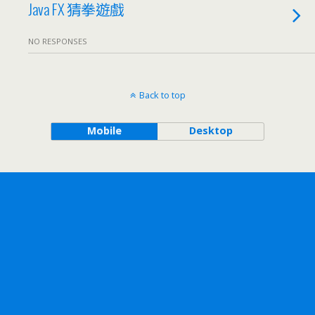
Java FX 猜拳遊戲
NO RESPONSES
Back to top
Mobile
Desktop