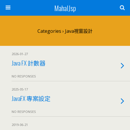
MahalJsp
Categories ›
Java視窗設計
2026-01-27
Java FX 計數器
NO RESPONSES
2025-05-17
JavaFX 專案設定
NO RESPONSES
2019-06-21