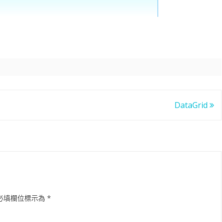
滑塊破解
SCRAPY 非前端動態
DataGrid
必填欄位標示為
*