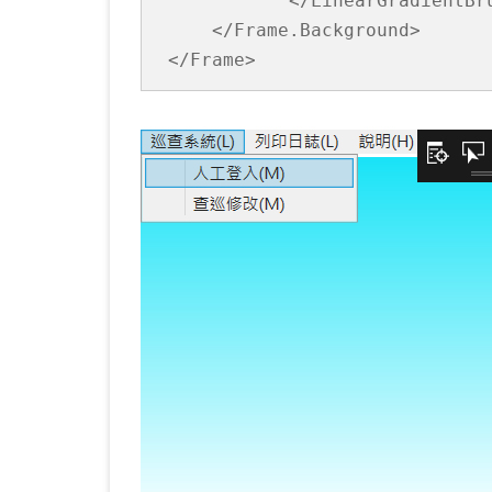
            </LinearGradientBru
     </Frame.Background>

 </Frame>