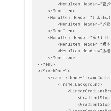
         <MenuItem Header="查巡
KOTLIN 匿名物件
C# OPENCV
HA
WE
CU
     </MenuItem>

KOTLIN 抽象類別
C# 其它
AN
AN
AN
     <MenuItem Header="列印日誌(_
         <MenuItem Header="巡查
KOTLIN 例外處理
JNI
     </MenuItem>

THREAD與LAMBDA
專
     <MenuItem Header="說明(_H)"
         <MenuItem Header="版本(
         <MenuItem Header="版權(
     </MenuItem>

 </Menu>

 </StackPanel>

     <Frame x:Name="frameConta
         <Frame.Background>

             <LinearGradientBr
                 <GradientStop 
                 <GradientStop 