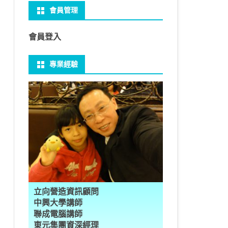
會員管理
 NO-IP
CTED CONTENT
PRESS常用外掛
礎操作
性
FRAME 與 MYSQL
CV 基礎
PER 模型 – 影片內崁字幕
介面
THREAD YIELD
集合
GRADLE 專案
建立新專案
樹狀圖分析
MYSQL 基本語法
MSSQL語法
U 防火牆
 直播伺服器
PRESS強化留言板
用指令
多型
型
H RECOGNITION
匿名類別 ANONYMOUS
THREAD WAIT
字串處理
MAVEN 專案
物件代管 IOC DI BEAN
1Z0-819 考試規則
邏輯運算子
SQL INJECTION
預存程序
會員登入
U VSFTPD
ESS 執行 JS PHP
案加入 GIT
數
理
 與OPENCV
識模型
房價預測
JAVA LAMBDA
THREAD其他
例外處理
JSP/JSTL
JAVA DATA TYPES – 28
全域方法
MYSQL SCHEMA
專業經驗
 MAIL SERVER
RESS內崁PHP
案加入 GIT
數
ON 抽象類別
JSON
換
T LEARN簡介
NESS
ORD2VEC
其他特殊類別
THREAD API
JAVA 檔案與目錄
JAVA SERVLET
CONTROLLING FLOW – 20
雜七雜八
建立資料表
ID 專案加入 GIT
編程
承
L
圖
量機SVM
識基礎知識
 OUTLIER FACTOR
量化
歸線逼近法
JAVA 基本I/O
SERVLET 載入模板
OBJECT-ORIENTED – 71
設計模式
子查詢
ER 設定
數
SLOTS
GIO & BYTESIO
ANS詳解
GHTFACE 人臉辨識
AL NETWORK
群後的房價
巴斷詞
數與微積分
YUI 安裝設定
第十章 物件操作
TOMCAT SESSION
EXCEPTION – 15
FINAL
VIEW
RVER
數
PERTY
示式
W
分析PCA
 人臉辨識
T詳解
數偏微分
AGE-TURBO WORKFLOW
N MNIST
件
JAVA FILE I/O NIO.2
JAKARTA UPLOAD FILE
ARRAYS AND COLLECTIONS – 28
JAVA 打包
TRIGGERS
="Hidden">

DA
性
統操作
徵
作 – 影片人臉偵測
立與訓練
RCH基礎
量化
RCH 微分
風格
 GAN HORSE2ZEBRA
RESPONSE
LOCALIZATION
STREAMS AND LAMBDA – 37
PREPARED STATEMENT
AL FUNCTION
K
NE手勢辨識
多層感知器
 PYTORCH 版
 安裝
NIZER字典
最小值
RENDER
享器架設伺服器
L簡介
JDK MODULARIZATION – 18
STORED ROUTINES
立向營造資訊顧問
RATOR
AKE
 資料集
習簡介
 情緒偵測
PP
207W架設伺服器
CONCURRENCY – 7
行程與執行緒
中興大學講師
聯成電腦講師
果模型
原理
9辨識
 黃金分析
 OPTIMIZER
原理
步規畫
JAVA I/O API – 11
多行程
東元集團資深經理