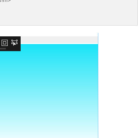
sh>

台銀黃金儲摺
MAPBOX WITH PLOTLY
TENSORFLOW
AI 強化學習
DNS
WEBCAM
YOL
VGG16
自定模
TENS
懲罰函
強化學
INCLU
啟動WE
SELENIUM IDE
IGRAPH
鐵達尼號生存預測
安全防護
PYQT6 視窗
YOLO
GOOGL
自定模
TENS
NUM
Q LE
CSRF
SOCK
QT 基
SELENIUM
汽車儀錶板
BARCODE 製作與辨識
GOOGLE SMTP 發送信件
PYTHON 專案
YOLO
GOD
VGG1
TF2 
模型步
Q LE
會員登
WEBCA
PYCHA
PYTH
台灣彩券
車牌辨識
WEBSOCKET
OPENGL
TENSO
神經網
TENS
車牌模
特徵
SARS
DJANG
行車記
啟動視
圖片檢
QOPE
超新星資料爬取
PLOTLY及圖片顯示
IMAGEMAGICK
VGG1
蒙地卡羅
車牌偵
馬可夫
訊息視
一維條碼
PYOP
PYTH
YOUTUBE 下載
影像縮圖
動態規
按鈕事
天干地
英文字典
PYTHON 上傳圖片
PYQT
摩斯密
FACEBOOK 影片下載
GALLERY
QTAB
SERIA
FFMPEG-PYTHON
股市分析
QLIST
經緯度轉地址
DJANGO MAPBOX
PYT
SELENIUM爬取圖片