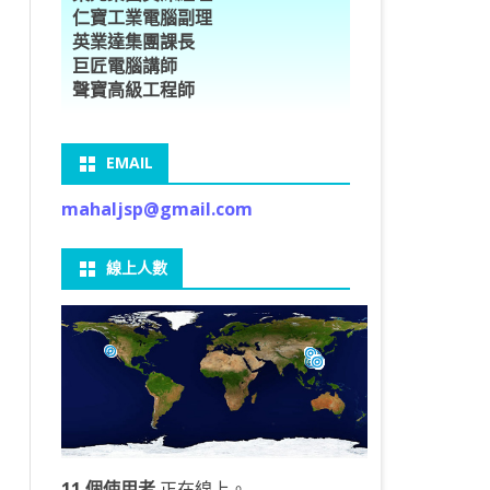
仁寶工業電腦副理
O車牌辨識
型5種花卉
ORFLOW安裝
數
習簡介
DE & EXTENDS
BCAM
SECURE CODING -7
多執行緒
英業達集團課長
巨匠電腦講師
V8自訂美金模型
E OBJECT DETECTION
型17種花卉
ORFLOW 2 基本語法
PY 多階迴歸線逼近法
ARNING 一維走法
 跨站請求攻擊
ET傳送影像
礎
JDBC – 5
THREADING LOCAL
聲寶高級工程師
V8視窗專案
自訂模型
9 特徵
常用函數
驟
ARNING 迷宮走法
入系統
M SAVE VIDEO
RM & QTDESIGNER
ON 製作縮圖
LOCALIZTION – 8
分散式處理
EMAIL
RFLOW SERVING
路風格轉換
OR 陣列
型訓練
A 公式
O & FAIL2BAN
錄器
窗
視器
NGLWIDGET
ANNOTATIONS – 6
mahaljsp@gmail.com
9口罩判定
 TF 版
測及辨識
鍊
窗
 BARCODE
ENGL基礎
ON MAGICK
畫
件
支
線上人數
6 圖片瀏覽
碼
LEWIDGET
L PORT
WIDGET
HON物件導向實例
11 個使用者
正在線上。