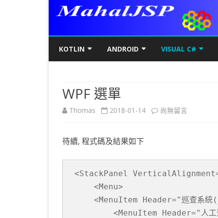
KOTLIN
ANDROID
VISUAL C#
KOTLIN基礎
初階
KOTLIN 基本語法
C#初階
AN
WPF 選單
KOTLIN進階
進階
空值NULL SAFETY
KOTLIN 類別
C#進階
基
SQ
在
Thomas
2018-01-14
尚無留言
KOTLIN視窗
JAVA版
條件控制
GET/SET及權限
KOTLIN 視窗設定
C#列印
LA
MY
AJ
〈WPF
KOTLIN WEB
KOTLIN 迴圈
全域變數
JAVAFX 視窗專案
KOTLIN WEB 環境架設
WPF
螢
SD
AJ
待續, 程式碼及結果如下
選
KOTLIN 陣列
DATA CLASS
SWING UI DESIGNER
C# 執行緒
自訂
AP
AJ
單〉
KOTLIN 函數
二元樹BINARY TREE
打包成 JAR 檔
C# MSSQL
AN
GP
AN
 <StackPanel VerticalAlignment=
中
     <Menu>

KOTLIN 高階函數
KOTLIN 繼承
C# 與 MYSQL
專
CA
AN
     <MenuItem Header="巡查系統(_
KOTLIN 介面
C#物件導向
AN
RO
AN
         <MenuItem Header="人工