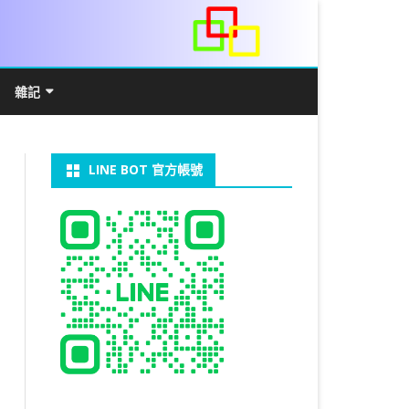
雜記
/WIN11安裝詳解
常見數學公式
電算機概論
開發環境
LINE BOT 官方帳號
V LINUX
FFMEPG 推播
JAVA 環境及專案開啟
自訂資料型態及資料結構
C++ IO及運算子
第七章 指標
向
V WINDOWS
U 設定
法
中藥
JAVA 基本語法
類別與建構子
IF 決策分析
第八章 結構，列舉型別，二元樹
第十章 物件導向封裝(一)
器架設伺服器
U 安裝 CUDA
裝設定
類別變數
 & CUPY
NIKON P1000
決策分析- IF
繼承 INHERITANCE
JDBC
C 迴圈
第九章 檔案讀寫
第十一章 物件導向封裝(二)
定時K彈
實物拍攝
07W架設伺服器
 MYSQL 8.0
CTED CONTENT
CAPSULATION
 NP 版
八字
迴圈LOOP
PACKAGE
MYSQL FOR JAVA
JAVAFX 專案設定
蒙地卡羅求 PI 值
專案製作
第十二章 繼承與多型
棒球遊戲
MYSQL8.X 安裝
拍攝技巧
八字查詢表
N)
理
與 SSL
CTED CONTENT
DB
WORDPRESS/SSL
ON 建構子
計學
AS 基本格式
私人記事
JAVA 陣列
權限
MYSQL PYTHON 化
JAVA FX 猜拳遊戲
執行緒基礎
C 陣列
第十三章 OPENCV
秘密差
LOCK TABLE
手機WIFI助理
陰陽
RESTRICTED CONTENT
CTED CONTENT
RESS 安裝及設定
連結及二元樹
S 與 EXCEL
JAVA 方法
多型
JAVA FX 計數器
THREAD SYNCHRONIZED
泛型
C 函式
STATIC 變數的用法
基地台
MYSQL中文亂碼
MSSQL SERVER 安裝設定
手機遙控
RESTRICTED CONTENT
ADSL
U SSH
CTED CONTENT
PRESS頁面設定
WS 安裝 GIT
法
YXL 與 EXCEL
抽象類別
JAVA FX 打磚塊
THREAD JOIN
STREAM
JAVA WEB 環境設定
數字龍捲風
MYSQL 日期格式
資料備份與還原
RESTRICTED CONTENT