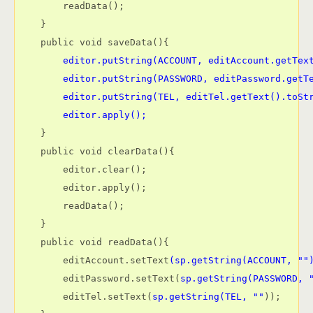
        readData();

    }

    public void saveData(){

editor.putString(ACCOUNT, editAccount.getTex
        editor.putString(PASSWORD, editPassword.getT
        editor.putString(TEL, editTel.getText().toSt
 editor.apply();
    }

    public void clearData(){

        editor.clear();

        editor.apply();

        readData();

    }

    public void readData(){

        editAccount.setText
(sp.getString(ACCOUNT, ""
        editPassword.setText(
sp.getString(PASSWORD, 
        editTel.setText(
sp.getString(TEL, ""
));
