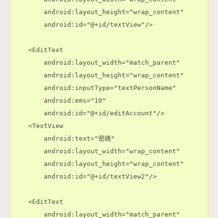
        android:layout_height="wrap_content"

        android:id="@+id/textView"/>

    <EditText

        android:layout_width="match_parent"

        android:layout_height="wrap_content"

        android:inputType="textPersonName"

        android:ems="10"

        android:id="@+id/editAccount"/>

    <TextView

        android:text="密碼"

        android:layout_width="wrap_content"

        android:layout_height="wrap_content"

        android:id="@+id/textView2"/>

    <EditText

        android:layout_width="match_parent"
