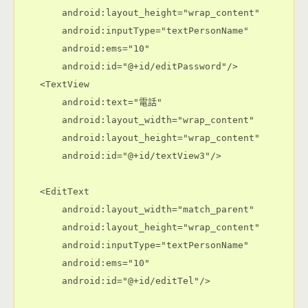
        android:layout_height="wrap_content"

        android:inputType="textPersonName"

        android:ems="10"

        android:id="@+id/editPassword"/>

    <TextView

        android:text="電話"

        android:layout_width="wrap_content"

        android:layout_height="wrap_content"

        android:id="@+id/textView3"/>

    <EditText

        android:layout_width="match_parent"

        android:layout_height="wrap_content"

        android:inputType="textPersonName"

        android:ems="10"

        android:id="@+id/editTel"/>
