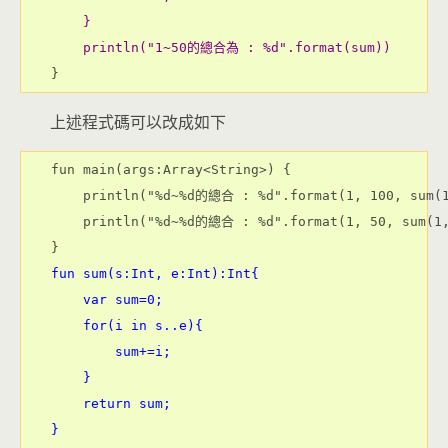
    }
    println("1~50的總合為 : %d".format(sum))
}
上述程式碼可以改成如下
fun main(args:Array<String>) {

    println("%d~%d的總合 : %d".format(1, 100, sum(1
    println("%d~%d的總合 : %d".format(1, 50, sum(1,
fun sum(s:Int, e:Int):Int{
    var sum=0;
    for(i in s..e){
        sum+=i;
    }
    return sum;
}