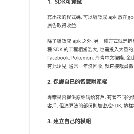
1. SDK可賣錢
KOTLIN 匿名物件
C# OPENCV
HA
WE
CU
寫出來的程式碼, 可以編譯成 apk 放在goo
KOTLIN 抽象類別
C# 其它
AN
AN
AN
廣告取得收益.
KOTLIN 例外處理
JNI
除了編譯成 apk 之外, 另一種方式就是
THREAD與LAMBDA
專
種 SDK 的工程相當浩大, 也需投入大量的人
Facebook, Pokemon, 丹青中文掃
有此遠見, 通常一年沒回收, 就直接裁員撤
2. 保護自已的智慧財產權
專案是否提供原始碼給客戶, 有著不同的價格
客戶, 但演算法的部份則加密成SDK, 
3. 建立自己的模組