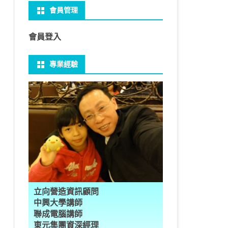
會員管理
 NO-IP
CTED CONTENT
PRESS常用外掛
礎操作
性
FRAME 與 MYSQL
CV 基礎
PER 模型 – 影片內崁字幕
介面
THREAD YIELD
集合
GRADLE 專案
建立新專案
樹狀圖分析
MYSQL 基本語法
MSSQL語法
U 防火牆
 直播伺服器
PRESS強化留言板
用指令
多型
型
H RECOGNITION
匿名類別 ANONYMOUS
THREAD WAIT
字串處理
MAVEN 專案
物件代管 IOC DI BEAN
1Z0-819 考試規則
邏輯運算子
SQL INJECTION
預存程序
會員登入
U VSFTPD
ESS 執行 JS PHP
案加入 GIT
數
理
 與OPENCV
識模型
房價預測
JAVA LAMBDA
THREAD其他
例外處理
JSP/JSTL
JAVA DATA TYPES – 28
全域方法
MYSQL SCHEMA
專業經驗
 MAIL SERVER
RESS內崁PHP
案加入 GIT
數
ON 抽象類別
JSON
換
T LEARN簡介
NESS
ORD2VEC
其他特殊類別
THREAD API
JAVA 檔案與目錄
JAVA SERVLET
CONTROLLING FLOW – 20
雜七雜八
建立資料表
ID 專案加入 GIT
編程
承
L
圖
量機SVM
識基礎知識
 OUTLIER FACTOR
量化
歸線逼近法
JAVA 基本I/O
SERVLET 載入模板
OBJECT-ORIENTED – 71
設計模式
子查詢
ER 設定
數
SLOTS
GIO & BYTESIO
ANS詳解
GHTFACE 人臉辨識
AL NETWORK
群後的房價
巴斷詞
數與微積分
YUI 安裝設定
第十章 物件操作
TOMCAT SESSION
EXCEPTION – 15
FINAL
VIEW
RVER
數
PERTY
示式
W
分析PCA
 人臉辨識
T詳解
數偏微分
AGE-TURBO WORKFLOW
N MNIST
件
JAVA FILE I/O NIO.2
JAKARTA UPLOAD FILE
ARRAYS AND COLLECTIONS – 28
JAVA 打包
TRIGGERS
DA
性
統操作
徵
作 – 影片人臉偵測
立與訓練
RCH基礎
量化
RCH 微分
風格
 GAN HORSE2ZEBRA
RESPONSE
LOCALIZATION
STREAMS AND LAMBDA – 37
PREPARED STATEMENT
AL FUNCTION
K
NE手勢辨識
多層感知器
 PYTORCH 版
 安裝
NIZER字典
最小值
RENDER
享器架設伺服器
L簡介
JDK MODULARIZATION – 18
STORED ROUTINES
立向營造資訊顧問
RATOR
AKE
 資料集
習簡介
 情緒偵測
PP
207W架設伺服器
CONCURRENCY – 7
行程與執行緒
中興大學講師
聯成電腦講師
果模型
原理
9辨識
 黃金分析
 OPTIMIZER
原理
步規畫
JAVA I/O API – 11
多行程
東元集團資深經理