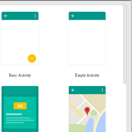
滑塊破解
SCRAPY 非前端動態