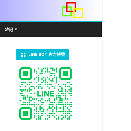
雜記
/WIN11安裝詳解
常見數學公式
電算機概論
開發環境
LINE BOT 官方帳號
V LINUX
FFMEPG 推播
JAVA 環境及專案開啟
自訂資料型態及資料結構
C++ IO及運算子
第七章 指標
向
V WINDOWS
U 設定
法
中藥
JAVA 基本語法
類別與建構子
IF 決策分析
第八章 結構，列舉型別，二元樹
第十章 物件導向封裝(一)
器架設伺服器
U 安裝 CUDA
裝設定
類別變數
 & CUPY
NIKON P1000
決策分析- IF
繼承 INHERITANCE
JDBC
C 迴圈
第九章 檔案讀寫
第十一章 物件導向封裝(二)
定時K彈
實物拍攝
07W架設伺服器
 MYSQL 8.0
CTED CONTENT
CAPSULATION
 NP 版
八字
迴圈LOOP
PACKAGE
MYSQL FOR JAVA
JAVAFX 專案設定
蒙地卡羅求 PI 值
專案製作
第十二章 繼承與多型
棒球遊戲
MYSQL8.X 安裝
拍攝技巧
八字查詢表
N)
理
與 SSL
CTED CONTENT
DB
WORDPRESS/SSL
ON 建構子
計學
AS 基本格式
私人記事
JAVA 陣列
權限
MYSQL PYTHON 化
JAVA FX 猜拳遊戲
執行緒基礎
C 陣列
第十三章 OPENCV
秘密差
LOCK TABLE
手機WIFI助理
陰陽
RESTRICTED CONTENT
CTED CONTENT
RESS 安裝及設定
連結及二元樹
S 與 EXCEL
JAVA 方法
多型
JAVA FX 計數器
THREAD SYNCHRONIZED
泛型
C 函式
STATIC 變數的用法
基地台
MYSQL中文亂碼
MSSQL SERVER 安裝設定
手機遙控
RESTRICTED CONTENT
ADSL
U SSH
CTED CONTENT
PRESS頁面設定
WS 安裝 GIT
法
YXL 與 EXCEL
抽象類別
JAVA FX 打磚塊
THREAD JOIN
STREAM
JAVA WEB 環境設定
數字龍捲風
MYSQL 日期格式
資料備份與還原
RESTRICTED CONTENT