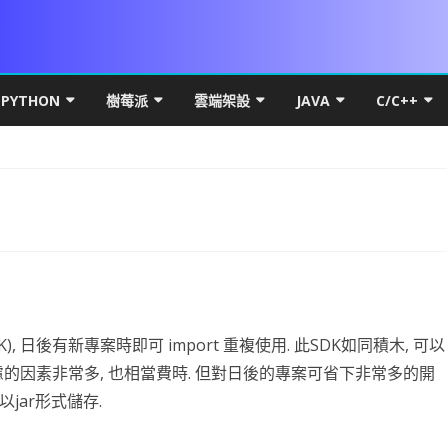
Skip
to
PYTHON
樹莓派
雲端架設
JAVA
C/C++
content
DROID 環境安裝
PYTHON 初階
VS 簡介及基礎
UBUNTU MATE FOR PI 4
MICROSOFT WINDOWS
PYTHON 環境安裝
JAVA 基礎
C++初階
WIN10
本架構
LITE FOR ANDROID
數學PYTHON圖解
IF 決策分析
基本檔案操作
PI OS SERVER
網路概論
VSCODE & PYTHON
線性代數
JAVA 進階
C++進階
HYPER-
基礎篇
YOUT
SQL FOR ANDROID
初階
PYTHON 進階
C# 迴圈
C# 多執行緒
PDF
RASPBERRY FFMEPG
第五章 畫面元件
UBUNTU
PYTHON FOR LINUX
PYTHON 物件導向
VSCODE 建立 JAVA 專案
C++物件導
HYPER-
IP簡介
UBUNT
類別語
幕自轉
CARD權限
進階
PYSIDE6 視窗
C# 陣列
上傳檔案到 WEB SERVER
WPF PRINTDIALOG
WPF UI
UBUNTU OFFICAL FOR PI 4
第六章 事件
第十三章 PREFERENCE
直播伺服器
基本語法
NUMPY
QT 基礎
WPF簡介
JAVA 資料庫
C++ APCS
WSL
IP分享
UBUNT
OBS安
物件與
NUMPY
按鈕 CUSTOM BUTTON
K 更新機制
高階
PYTHON MYSQL
方法與函數
背景服務 WINDOWS SERVICE
列印流程
WPF RESOURCE
基礎執行緒
RASPBIAN FOR PI4
第七章 SPINNER 與 LISTVIEW
第十四章 SQLITE
VIEWPAGER
資料庫
條件判斷
線性代數
啟動與結束視窗
資料庫簡介
WPF GRID
封裝資源檔
JAVA 視窗
RTF82
UBUNTU
RESTRI
MYSQL
封裝EN
蒙地卡羅
K), 日後有新專案時即可 import 重複使用. 此SDK如同積木, 可以
DROID 權限
S訊號
DROID常用項目
爬蟲程式
C# 終極密碼
BITMAPIMAGE
FLOWDOCUMENT製作
WPF CHART
TASK.RUN
DATASET 與 DATATABLE
WOA FOR PI4
第八章 對話方框 ALERTDIALOG
第十五章 FRAGMENT
網路程式設計
UI與執行緒
WORDPRESS
迴圈
PANDAS
按鈕事件及訊息視窗
MYSQL-CONNECTOR-PYTHON
何謂爬蟲
XAML 容器
WPF多國語系(LOCALIZATIO
圖表製作
JAVA THREAD
DNS 原
NGINX 
RESTRI
MARIA
WNMP/
PYTH
基礎統
PAND
慮的因素非常多, 也相當費時. 但對日後的專案可省下非常多的開
案後門程式
MERAX
DROID OPENGL ES
資料視覺化
ADB 控制範例
引擎抽離
C# 列印功能
C# YOUTUBE 下載
委派與事件
資料庫連線
CSI CAMERA
CAMERAX 簡介
第九章 資源檔
第十六章 SERVICE與執行緒
DRAWER
MAPBOX FOR ANDROID
第一章 OPENGL ES2 基礎概念
PHP & VSCODE
資料型態
MATPLOTLIB基礎
猜拳遊戲
關聯式資料庫
HTML簡介
資料表格式
WPF 選單
CPU效能顯示
JAVA API
OSI七層
DNS
RESTRI
MSSQL
WORDP
單雙向
PANDA
都是以jar形式儲存.
DROID 執行緒
OTENCODER
DROID發佈
AI 視覺辨識
JUST MY CODE
NPOI 匯出 EXCEL
C# MSSQL
C# 物件導向說明
PRINTER設定
相機預覽
ROOTENCODER簡介
第十章 頁面選單
第十七章 相簿實作
SURFACEVIEW
BLUETOOTH CHAT
第二章 GLSURFACEVIEW
GENERATE SIGNED APK
GIT
LIST & TUPLE
線性回歸
執行緒與回調
大型資料庫
CSS
DATAFRAME
AI簡介
畫面切換
JAVAWEB
電腦撥接 
UBUNT
RESTRI
WORD
WINDO
類別方
OPENP