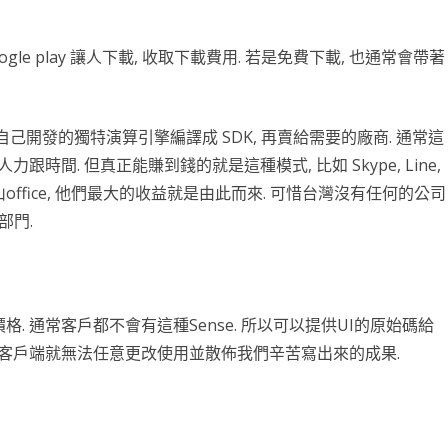
NDLER
BRTC
STOM SDK
AI 深度學習
CLICKONCE 發行
FILEDIALOG
C# CLASS
OPENCV 環境架設
GPIO PYTHON
RESTRICTED CONTENT
RESTRICTED CONTENT
WEBRTC簡介
第十一章 INTENT
第十八章 NOTIFICATION
BLUETOOTH
ANDROID常用項目
第三章 TEXTUREVIEW
ANDROID 反組譯及混淆
EXPORT TO JAR
DEBIAN 安裝及設定
DICT & SET
插值法INTERPOLATE
PYSIDE6 打磚塊
JAVASCRIPT
MATPLOTLIB詳解
OPENCV
語音辨識
DATAGRID
SPRING BOOT
樹莓派環境設定
UBUNTU
RESTRI
WORD
GIT 基
物件屬
DATA
OPEN
WHIS
gle play 讓人下載, 收取下載費用. 若是免費下載, 也通常會帶著
DROID 常用查詢
DROID MAPBOX
DROID圖表
財經分析
C# 爬蟲
LISTBOX
C# 繼承
WEBCAM
C# OPENGL TEAPOT
樹莓派 ANDROID 編譯
IMAGECAPTURE 拍照
RESTRICTED CONTENT
RESTRICTED CONTENT
MAPBOX 簡介
第十九章 BROADCASTRECEIVER
RELATIVELAYOUT 錨點
自動更新APP
第四章 EFFECTFACTORY
RELEASE TO GOOGLE PLAY
EXPORT TO AAR
安裝MPANDROIDCHART SDK
VMWARE 安裝及設定
字串及編碼
流水帳與樞紐分析
WNMP/WORDPRESS/SSL
24節氣動畫
OCR文字辨識
COLAB
資料取得
WPF DIALOG
JAVA 11 – 1Z0-819 模擬考
點亮LED
UBUNT
NGINX
WORD
GIT 常
繼承與
色彩模
SPEEC
DJANGO
保留設定值
C# 抽象類別
OPENGL 環境安裝
VIDEOCAPTURE 錄影
RESTRICTED CONTENT
RESTRICTED CONTENT
DISPLAY USER’S LOCATION
HELLO WORLD
第二十章 APPWIDGET
安裝APK
第五章 GL_TEXTURE
JAVA DOC
折線圖 LINECHART
ARCH LINUX
PYTHON 函數
XML解析
網站壓力測試
24節氣計算
聊天機器人 OLLAMA
房價預測
DASH – 股市看盤
DJANGO FOR WINDOWS
WEBBROWSER
JAVA MISC
輕觸開關
UBUNT
WORDPR
VS 新專
基本函
例外處
PYQT
語音辨
波士頓
把自己開發的獨特演算引擎編譯成 SDK, 再賣給需要的廠商. 通常這
案
LINEBOT
WPF繪圖
C# 介面
SERIAL PORT
IMAGEANALYSIS 拍照
RESTRICTED CONTENT
RESTRICTED CONTENT
ANNOTATION
JNI 資料型態與傳送
ANDROID 猜拳遊戲
第二十一章 GOOGLE MAP
BARCODE 掃瞄
OPENGL ES2 繪制圖檔
長條圖 BARCHART
CHROME 遠端桌面連線
時間格式
PYTHON 進階其它
前端與後端
SEABORN海生圖
SCIKIT LEARN
NLP
K 線 – CANDLESTICK
DJANGO WEB FOR LINUX
LINE BOT 簡介
C# XML 讀寫
超音波測距模組
UBUNTU
WORDP
VS 舊專
進階函
PYTH
序列化與
幾何變
SCIKI
SKEW
NLP W
力跟時間. 但真正能賺到錢的就是這種模式, 比如 Skype, Line,
瞄, 金山office, 他們最大的收益就是由此而來. 可惜台灣沒有任何的公司
PYTHON 模擬考
C# 圖片
C# 多型
RESTRICTED CONTENT
RESTRICTED CONTENT
RESTRICTED CONTENT
VIEW ANNOTATION
X264 ANDROID
IMAGEVIEW
GLSL內建變數
AUTOCAD安裝破解移除
檔案及目錄
AJAX
CHARTIFY
人臉辨識
損失函數
ASGI
DJANGO WEBHOOK
ITS 模擬考
使用者控制項
LCD1602
SAMBA
ANDRO
函數式
多重繼
PYKM
影像繪
支持向
AI辨
LOCAL
英文向
多階迴
部門.
PYTHON 其它
身份証產生器
神奇寶貝物件導向
MEDIACODEC 音頻編碼
RESTRICTED CONTENT
RESTRICTED CONTENT
MAPBOX EVENT
FFMPEG ANDROID
IIS架設
模組化
REQUEST套件
BOKEH
手寫辨識
AI 生成 – COMFYUI
WAGTAIL CMS
推播訊息
TQC模擬考
LINUX PYTHON
動態新增 GRID
SERVO 伺服馬達
PRINT
高階函
白名單 
STRIN
濾鏡
K-ME
INSI
NEUR
刪除離
中文結
線性代
COMF
BING MAP FOR WPF
MEDIAMUXER 儲存 MP4
RESTRICTED CONTENT
RESTRICTED CONTENT
9.0版基本元件
資料庫帳密解決方案
PLOTLY-EXPRESS
CUDA安裝
生成對抗網路
新增網頁
一般訊息
包裝成EXE檔
PAGE UNLOAD EVENT
步進馬達
GIT SE
返回函
@PRO
正規表
PILLO
主成份
DLIB
MNIS
文字雲
損失函
Z-IM
DCGA
靜態文
浮水印 WATERMARK
RESTRICTED CONTENT
MAPBOX GEOJSON
BS4 爬取小說
PLOTLY
PYTORCH
KAGGLE FRUITS
網路概論
模版訊息
PDF 報表列印
SNORT
LAMB
特殊屬
作業系
影像特
專案實
模型建
PYTO
中文向
PYTO
吉卜力
CYCLE
HTTP
IP簡介
. 通常客戶都不會有這種Sense. 所以可以提供UI的原始碼給
這樣客戶端就無法任意更改使用並散佈我們辛苦寫出來的成果.
自訂 MAPVIEW 類別
簡繁體轉換
PLOTLY 子繪圖區
YOLO
YOLACT
網頁 LAYOUT
FLASK WEBHOOK
PYTHON VIRTUAL KEYBOARD
PARTI
列舉
集合
自訂SD
CVZO
MLP
蒙地卡羅
YOLO
TOKE
函數的
載入模板
IP分
HTM
REQUESTS 下載與上傳圖片
PLOTLY 黃金分析
物件偵測
KAGGLE 房價預測
模板標籤
NGROK
建立安裝檔 – NSIS
DECO
多工
DEEPF
COCO
機器學
LSTM
學習率
網頁 A
RTF8
CSS
台灣股市分析
PLOTLY 台灣股市分析
VGG19
股票線性迴歸預測
DJANGO & MYSQL
PYINSTALLER 內崁圖片
自訂水
CNN
VGG1
LSTM
優化器 –
DNS 
網頁初