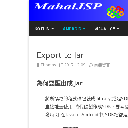
KOTLIN
ANDROID
VISUAL C#
KOTLIN基礎
初階
KOTLIN 基本語法
C#初階
AN
Export to Jar
KOTLIN進階
進階
空值NULL SAFETY
KOTLIN 類別
C#進階
基
SQ
在
Thomas
2017-12-09
尚無留言
KOTLIN視窗
JAVA版
條件控制
GET/SET及權限
KOTLIN 視窗設定
C#列印
LA
MY
AJ
〈Export
KOTLIN WEB
KOTLIN 迴圈
全域變數
JAVAFX 視窗專案
KOTLIN WEB 環境架設
WPF
螢
SD
AJ
為何要匯出成 Jar
to
KOTLIN 陣列
DATA CLASS
SWING UI DESIGNER
C# 執行緒
自訂
AP
AJ
Jar〉
將所撰寫的程式碼包裝成 library(或是SD
KOTLIN 函數
二元樹BINARY TREE
打包成 JAR 檔
C# MSSQL
AN
GP
AN
中
直接堆疊使用. 將代碼製作成SDK，要考
KOTLIN 高階函數
KOTLIN 繼承
C# 與 MYSQL
專
CA
AN
發時間. 在Java or Android中, SDK檔
KOTLIN 介面
C#物件導向
AN
RO
AN