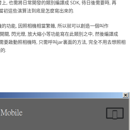
, 也需將日常開發的類別編譯成 SDK, 待日後需要時, 再
台銀黃金儲摺
MAPBOX WITH PLOTLY
TENSORFLOW
AI 強化學習
DNS
WEBCAM
YOL
VGG16
自定模
TENS
懲罰函
強化學
INCLU
啟動WE
再去想當初這些演算法到底是怎麼寫出來的.
SELENIUM IDE
IGRAPH
鐵達尼號生存預測
安全防護
PYQT6 視窗
YOLO
GOOGL
自定模
TENS
NUM
Q LE
CSRF
SOCK
QT 基
的功能, 因照相機相當繁雜, 所以就可以創造一個叫作
SELENIUM
汽車儀錶板
BARCODE 製作與辨識
GOOGLE SMTP 發送信件
PYTHON 專案
YOLO
GOD
VGG1
TF2 
模型步
Q LE
會員登
WEBCA
PYCHA
PYTH
, 聲音開關, 閃光燈, 放大縮小等功能寫在此類別之中, 然後編譯成
來了, 需要啟動照相機時, 只需呼叫jar裏面的方法, 完全不用去想照相
台灣彩券
車牌辨識
WEBSOCKET
OPENGL
TENSO
神經網
TENS
車牌模
特徵
SARS
DJANG
行車記
啟動視
圖片檢
QOPE
的.
超新星資料爬取
PLOTLY及圖片顯示
IMAGEMAGICK
VGG1
蒙地卡羅
車牌偵
馬可夫
訊息視
一維條碼
PYOP
PYTH
YOUTUBE 下載
影像縮圖
動態規
按鈕事
天干地
英文字典
PYTHON 上傳圖片
PYQT
摩斯密
FACEBOOK 影片下載
GALLERY
QTAB
SERIA
FFMPEG-PYTHON
股市分析
QLIST
經緯度轉地址
DJANGO MAPBOX
PYT
SELENIUM爬取圖片