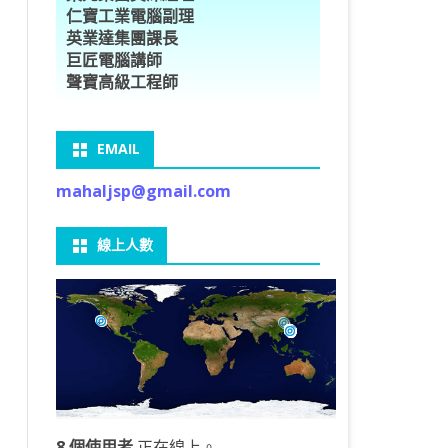
仁寶工業電腦副理
O車牌辨識
型5種花卉
ORFLOW安裝
數
習簡介
DE & EXTENDS
BCAM
SECURE CODING -7
多執行緒
英業達集團課長
巨匠電腦講師
V8自訂美金模型
E OBJECT DETECTION
型17種花卉
ORFLOW 2 基本語法
PY 多階迴歸線逼近法
ARNING 一維走法
 跨站請求攻擊
ET傳送影像
礎
JDBC – 5
THREADING LOCAL
聲寶高級工程師
V8視窗專案
自訂模型
9 特徵
常用函數
驟
ARNING 迷宮走法
入系統
M SAVE VIDEO
RM & QTDESIGNER
ON 製作縮圖
LOCALIZTION – 8
分散式處理
EMAIL
RFLOW SERVING
路風格轉換
OR 陣列
型訓練
A 公式
O & FAIL2BAN
錄器
窗
視器
NGLWIDGET
ANNOTATIONS – 6
mahaljsp@gmail.com
9口罩判定
 TF 版
測及辨識
鍊
窗
 BARCODE
ENGL基礎
ON MAGICK
畫
件
支
線上人數
6 圖片瀏覽
碼
LEWIDGET
L PORT
WIDGET
HON物件導向實例
8 個使用者
正在線上。