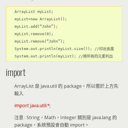
ArrayList myList;

myList=new ArrayList();

myList.add(“John”);

myList.remove(0);

myList.remove(“John”);

System.out.println(myList.size()); //印出長度

System.out.println(myList); //將所有的元素列出
import
ArrayList 是 java.util 的 package，所以需於上方先
輸入
import java.util.*;
注意 : String，Math，Integer 類別是 java.lang 的
package，系統預設會自動 import。