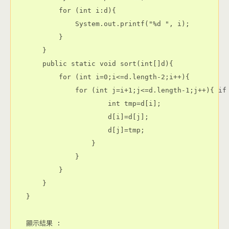
        for (int i:d){

            System.out.printf("%d ", i);

        }

    }

    public static void sort(int[]d){

        for (int i=0;i<=d.length-2;i++){

            for (int j=i+1;j<=d.length-1;j++){ if 
                    int tmp=d[i];

                    d[i]=d[j];

                    d[j]=tmp;

                }

            }

        }

    }

}

顯示結果 : 
