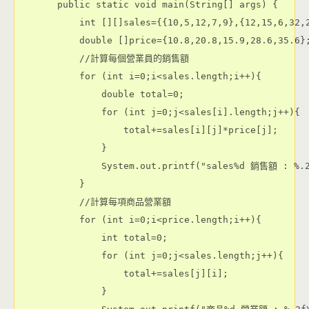
    public static void main(String[] args) {

        int [][]sales={{10,5,12,7,9},{12,15,6,32,2
        double []price={10.8,20.8,15.9,28.6,35.6};
        //計算每個營業員的銷售額

        for (int i=0;i<sales.length;i++){

            double total=0;

            for (int j=0;j<sales[i].length;j++){

                total+=sales[i][j]*price[j];

            }

            System.out.printf("sales%d 銷售額 : %.2
        }

        //計算每項商品營業額

        for (int i=0;i<price.length;i++){

            int total=0;

            for (int j=0;j<sales.length;j++){

                total+=sales[j][i];

            }
