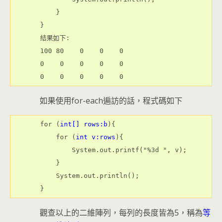
    }
}
結果如下:
100 80    0    0    0 
0    0    0    0    0 
0    0    0    0    0
如果使用for-each遍訪的話，程式碼如下
for (
int[] rows:b
){
    for (
int v:rows
){
        System.out.printf("%3d ", v);
    }
    System.out.println();
}
觀查以上的二維陣列，每列的長度皆為5，稱為
等