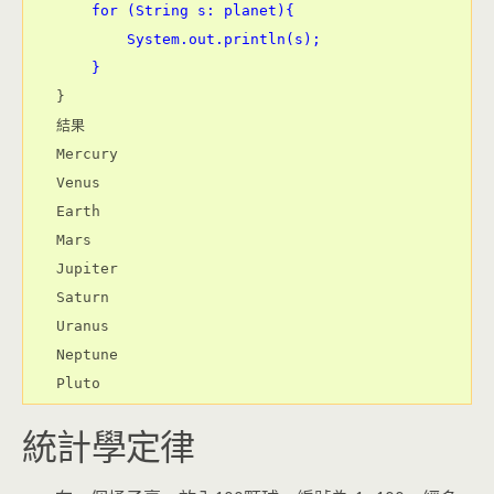
    for (String s: planet){
        System.out.println(s);
    }
}
結果
Mercury
Venus
Earth
Mars
Jupiter
Saturn
Uranus
Neptune
Pluto
統計學定律