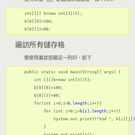
int[][] b=new int[3][5];
b[0][0]=100;
b[0][1]=80;
遍訪所有儲存格
需使用巢狀迴圈足一列印，如下
public static void main(String[] args) {
    int [][]b=new int[3][5];
    b[0][0]=100;
    b[0][1]=80;
    for(int i=0;i<
b.length
;i++){
        for (int j=0;j<
b[i].length
;j++){
            System.out.printf("%3d ", b[i][j]
        }
        System.out.println();