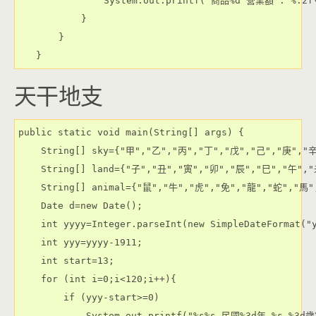
            System.out.printf("商品%d 營業額 : %.2f\n
        }

    }

天干地支
public static void main(String[] args) {
    String[] sky={"甲","乙","丙","丁","戊","己","庚","
    String[] land={"子","丑","寅","卯","辰","巳","午",
    String[] animal={"鼠","牛","虎","免","龍","蛇","馬
    Date d=new Date();
    int yyyy=Integer.parseInt(new SimpleDateFormat("
    int yyy=yyyy-1911;
    int start=13;
    for (int i=0;i<120;i++){
        if (yyy-start>=0)
            System.out.printf("%s%s 民國%3d年 %s %3d歲\