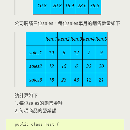
10.8
20.8
15.9
28.6
35.6
公司聘請三位sales，每位sales單月的銷售數量如下
item1
item2
item3
item4
item5
sales1
10
5
12
7
9
sales2
12
15
6
32
20
sales3
18
23
43
12
21
請計算如下
1. 每位sales的銷售金額
2. 每項商品的營業額
public class Test {
