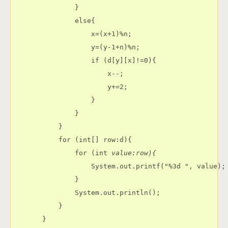
            }

            else{

                x=(x+1)%n;

                y=(y-1+n)%n;

                if (d[y][x]!=0){

                    x--;

                    y+=2;

                }

            }

        }

        for (int[] row:d){

            for (int 
                System.out.printf("%3d ", value);

            }

            System.out.println();

        }

    }
