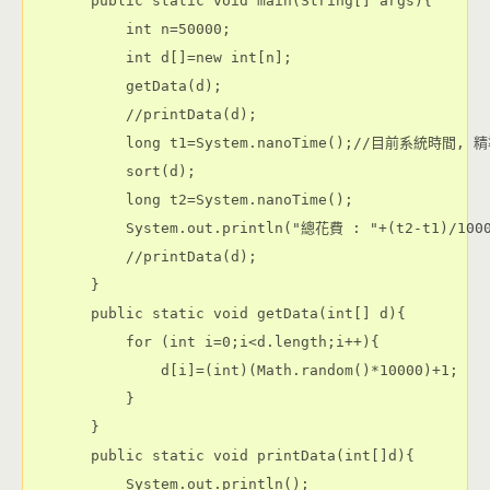
    public static void main(String[] args){

        int n=50000;

        int d[]=new int[n];

        getData(d);

        //printData(d);

        long t1=System.nanoTime();//目前系統時間, 
        sort(d);

        long t2=System.nanoTime();

        System.out.println("總花費 : "+(t2-t1)/100
        //printData(d);

    }

    public static void getData(int[] d){

        for (int i=0;i<d.length;i++){

            d[i]=(int)(Math.random()*10000)+1;

        }

    }

    public static void printData(int[]d){

        System.out.println();
