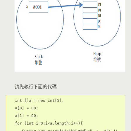
請先執行下面的代碼
int []a = new int[5];
a[0] = 80;
a[1] = 90;
for (int i=0;i<a.length;i++){
   System.out.printf("a[%d]=%d\n", i, a[i]);