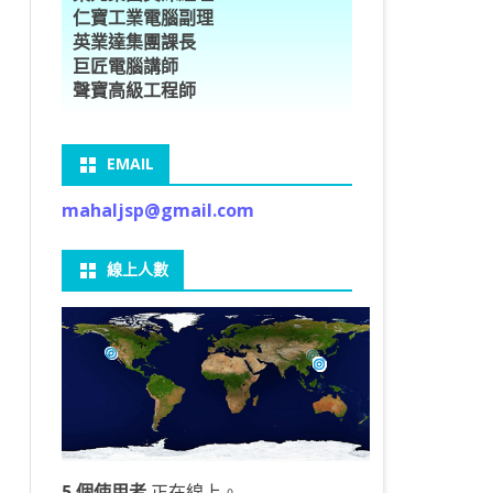
仁寶工業電腦副理
O車牌辨識
型5種花卉
ORFLOW安裝
數
習簡介
DE & EXTENDS
BCAM
SECURE CODING -7
多執行緒
英業達集團課長
巨匠電腦講師
V8自訂美金模型
E OBJECT DETECTION
型17種花卉
ORFLOW 2 基本語法
PY 多階迴歸線逼近法
ARNING 一維走法
 跨站請求攻擊
ET傳送影像
礎
JDBC – 5
THREADING LOCAL
聲寶高級工程師
V8視窗專案
自訂模型
9 特徵
常用函數
驟
ARNING 迷宮走法
入系統
M SAVE VIDEO
RM & QTDESIGNER
ON 製作縮圖
LOCALIZTION – 8
分散式處理
EMAIL
RFLOW SERVING
路風格轉換
OR 陣列
型訓練
A 公式
O & FAIL2BAN
錄器
窗
視器
NGLWIDGET
ANNOTATIONS – 6
mahaljsp@gmail.com
9口罩判定
 TF 版
測及辨識
鍊
窗
 BARCODE
ENGL基礎
ON MAGICK
畫
件
支
線上人數
6 圖片瀏覽
碼
LEWIDGET
L PORT
WIDGET
HON物件導向實例
5 個使用者
正在線上。