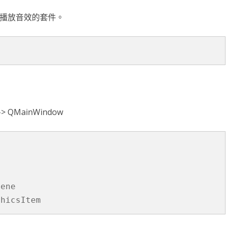
台銀黃金儲摺
MAPBOX WITH PLOTLY
TENSORFLOW
AI 強化學習
DNS
WEBCAM
YOL
VGG16
自定模
TENS
懲罰函
強化學
INCLU
啟動WE
me 是播放音效的套件。
SELENIUM IDE
IGRAPH
鐵達尼號生存預測
安全防護
PYQT6 視窗
YOLO
GOOGL
自定模
TENS
NUM
Q LE
CSRF
SOCK
QT 基
SELENIUM
汽車儀錶板
BARCODE 製作與辨識
GOOGLE SMTP 發送信件
PYTHON 專案
YOLO
GOD
VGG1
TF2 
模型步
Q LE
會員登
WEBCA
PYCHA
PYTH
台灣彩券
車牌辨識
WEBSOCKET
OPENGL
TENSO
神經網
TENS
車牌模
特徵
SARS
DJANG
行車記
啟動視
圖片檢
QOPE
超新星資料爬取
PLOTLY及圖片顯示
IMAGEMAGICK
VGG1
蒙地卡羅
車牌偵
馬可夫
訊息視
一維條碼
PYOP
PYTH
t -> QMainWindow
YOUTUBE 下載
影像縮圖
動態規
按鈕事
天干地
英文字典
PYTHON 上傳圖片
PYQT
摩斯密
FACEBOOK 影片下載
GALLERY
QTAB
SERIA
FFMPEG-PYTHON
股市分析
QLIST
ene

經緯度轉地址
DJANGO MAPBOX
PYT
SELENIUM爬取圖片