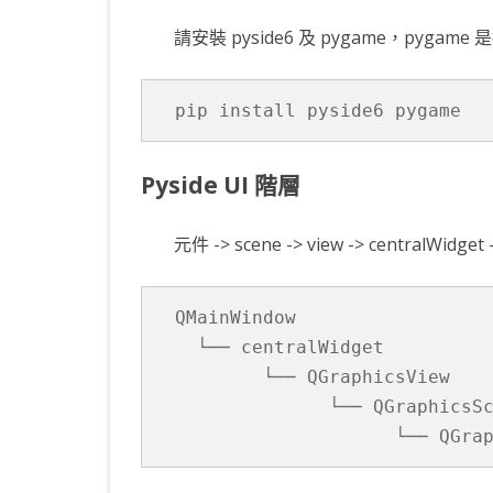
請安裝 pyside6 及 pygame，pyga
pip install pyside6 pygame
Pyside UI 階層
元件 -> scene -> view -> centralWidge
QMainWindow

  └── centralWidget

        └── QGraphicsView

              └── QGraphicsSc