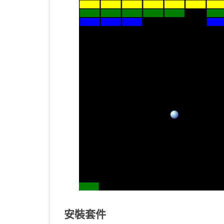
KOTLIN 匿名物件
C# OPENCV
HA
WE
CU
KOTLIN 抽象類別
C# 其它
AN
AN
AN
KOTLIN 例外處理
JNI
THREAD與LAMBDA
專
安裝套件