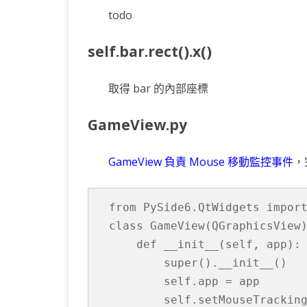
todo
self.bar.rect().x()
取得 bar 的內部座標
GameView.py
GameView 負責 Mouse 移動監控事件
，
from PySide6.QtWidgets import
class GameView(QGraphicsView)
    def __init__(self, app):

        super().__init__()

        self.app = app

        self.setMouseTracking