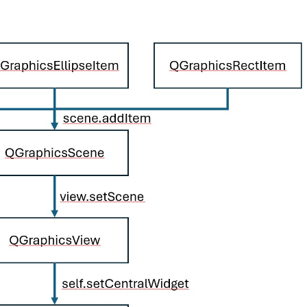
滑塊破解
SCRAPY 非前端動態