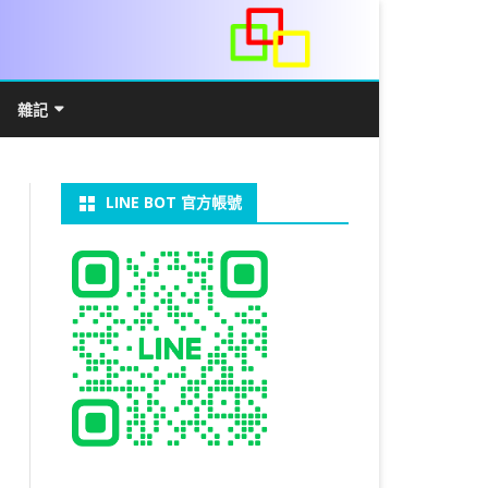
雜記
/WIN11安裝詳解
常見數學公式
電算機概論
開發環境
LINE BOT 官方帳號
V LINUX
FFMEPG 推播
JAVA 環境及專案開啟
自訂資料型態及資料結構
C++ IO及運算子
第七章 指標
向
V WINDOWS
U 設定
法
中藥
JAVA 基本語法
類別與建構子
IF 決策分析
第八章 結構，列舉型別，二元樹
第十章 物件導向封裝(一)
器架設伺服器
U 安裝 CUDA
裝設定
類別變數
 & CUPY
NIKON P1000
決策分析- IF
繼承 INHERITANCE
JDBC
C 迴圈
第九章 檔案讀寫
第十一章 物件導向封裝(二)
定時K彈
實物拍攝
07W架設伺服器
 MYSQL 8.0
CTED CONTENT
CAPSULATION
 NP 版
八字
迴圈LOOP
PACKAGE
MYSQL FOR JAVA
JAVAFX 專案設定
蒙地卡羅求 PI 值
專案製作
第十二章 繼承與多型
棒球遊戲
MYSQL8.X 安裝
拍攝技巧
八字查詢表
N)
理
與 SSL
CTED CONTENT
DB
WORDPRESS/SSL
ON 建構子
計學
AS 基本格式
私人記事
JAVA 陣列
權限
MYSQL PYTHON 化
JAVA FX 猜拳遊戲
執行緒基礎
C 陣列
第十三章 OPENCV
秘密差
LOCK TABLE
手機WIFI助理
陰陽
RESTRICTED CONTENT
CTED CONTENT
RESS 安裝及設定
連結及二元樹
S 與 EXCEL
JAVA 方法
多型
JAVA FX 計數器
THREAD SYNCHRONIZED
泛型
C 函式
STATIC 變數的用法
基地台
MYSQL中文亂碼
MSSQL SERVER 安裝設定
手機遙控
RESTRICTED CONTENT
ADSL
U SSH
CTED CONTENT
PRESS頁面設定
WS 安裝 GIT
法
YXL 與 EXCEL
抽象類別
JAVA FX 打磚塊
THREAD JOIN
STREAM
JAVA WEB 環境設定
數字龍捲風
MYSQL 日期格式
資料備份與還原
RESTRICTED CONTENT