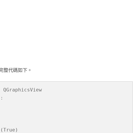
完整代碼如下。
 QGraphicsView

:

(True)
