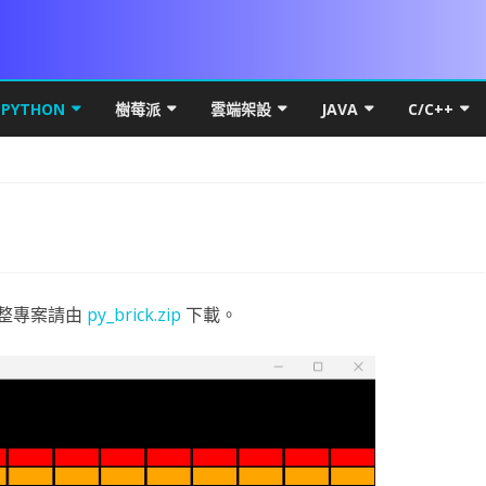
Skip
to
PYTHON
樹莓派
雲端架設
JAVA
C/C++
content
DROID 環境安裝
PYTHON 初階
VS 簡介及基礎
UBUNTU MATE FOR PI 4
MICROSOFT WINDOWS
PYTHON 環境安裝
JAVA 基礎
C++初階
WIN10
本架構
LITE FOR ANDROID
數學PYTHON圖解
IF 決策分析
基本檔案操作
PI OS SERVER
網路概論
VSCODE & PYTHON
線性代數
JAVA 進階
C++進階
HYPER-
基礎篇
YOUT
SQL FOR ANDROID
初階
PYTHON 進階
C# 迴圈
C# 多執行緒
PDF
RASPBERRY FFMEPG
第五章 畫面元件
UBUNTU
PYTHON FOR LINUX
PYTHON 物件導向
VSCODE 建立 JAVA 專案
C++物件導
HYPER-
IP簡介
UBUNT
類別語
幕自轉
CARD權限
進階
PYSIDE6 視窗
C# 陣列
上傳檔案到 WEB SERVER
WPF PRINTDIALOG
WPF UI
UBUNTU OFFICAL FOR PI 4
第六章 事件
第十三章 PREFERENCE
直播伺服器
基本語法
NUMPY
QT 基礎
WPF簡介
JAVA 資料庫
C++ APCS
WSL
IP分享
UBUNT
OBS安
物件與
NUMPY
完整專案請由
py_brick.zip
下載。
按鈕 CUSTOM BUTTON
K 更新機制
高階
PYTHON MYSQL
方法與函數
背景服務 WINDOWS SERVICE
列印流程
WPF RESOURCE
基礎執行緒
RASPBIAN FOR PI4
第七章 SPINNER 與 LISTVIEW
第十四章 SQLITE
VIEWPAGER
資料庫
條件判斷
線性代數
啟動與結束視窗
資料庫簡介
WPF GRID
封裝資源檔
JAVA 視窗
RTF82
UBUNTU
RESTRI
MYSQL
封裝EN
蒙地卡羅
DROID 權限
S訊號
DROID常用項目
爬蟲程式
C# 終極密碼
BITMAPIMAGE
FLOWDOCUMENT製作
WPF CHART
TASK.RUN
DATASET 與 DATATABLE
WOA FOR PI4
第八章 對話方框 ALERTDIALOG
第十五章 FRAGMENT
網路程式設計
UI與執行緒
WORDPRESS
迴圈
PANDAS
按鈕事件及訊息視窗
MYSQL-CONNECTOR-PYTHON
何謂爬蟲
XAML 容器
WPF多國語系(LOCALIZATIO
圖表製作
JAVA THREAD
DNS 原
NGINX 
RESTRI
MARIA
WNMP/
PYTH
基礎統
PAND
案後門程式
MERAX
DROID OPENGL ES
資料視覺化
ADB 控制範例
引擎抽離
C# 列印功能
C# YOUTUBE 下載
委派與事件
資料庫連線
CSI CAMERA
CAMERAX 簡介
第九章 資源檔
第十六章 SERVICE與執行緒
DRAWER
MAPBOX FOR ANDROID
第一章 OPENGL ES2 基礎概念
PHP & VSCODE
資料型態
MATPLOTLIB基礎
猜拳遊戲
關聯式資料庫
HTML簡介
資料表格式
WPF 選單
CPU效能顯示
JAVA API
OSI七層
DNS
RESTRI
MSSQL
WORDP
單雙向
PANDA
DROID 執行緒
OTENCODER
DROID發佈
AI 視覺辨識
JUST MY CODE
NPOI 匯出 EXCEL
C# MSSQL
C# 物件導向說明
PRINTER設定
相機預覽
ROOTENCODER簡介
第十章 頁面選單
第十七章 相簿實作
SURFACEVIEW
BLUETOOTH CHAT
第二章 GLSURFACEVIEW
GENERATE SIGNED APK
GIT
LIST & TUPLE
線性回歸
執行緒與回調
大型資料庫
CSS
DATAFRAME
AI簡介
畫面切換
JAVAWEB
電腦撥接 
UBUNT
RESTRI
WORD
WINDO
類別方
OPENP