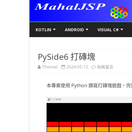
KOTLIN
ANDROID
VISUAL C#
KOTLIN基礎
初階
KOTLIN 基本語法
C#初階
AN
PySide6 打磚塊
KOTLIN進階
進階
空值NULL SAFETY
KOTLIN 類別
C#進階
基
SQ
在
Thomas
2024-05-12
尚無留言
KOTLIN視窗
JAVA版
條件控制
GET/SET及權限
KOTLIN 視窗設定
C#列印
LA
MY
AJ
〈PySide6
KOTLIN WEB
KOTLIN 迴圈
全域變數
JAVAFX 視窗專案
KOTLIN WEB 環境架設
WPF
螢
SD
AJ
本專案使用 Python 撰寫打磚塊遊戲，
打
KOTLIN 陣列
DATA CLASS
SWING UI DESIGNER
C# 執行緒
自訂
AP
AJ
磚
KOTLIN 函數
二元樹BINARY TREE
打包成 JAR 檔
C# MSSQL
AN
GP
AN
塊〉
KOTLIN 高階函數
KOTLIN 繼承
C# 與 MYSQL
專
CA
AN
中
KOTLIN 介面
C#物件導向
AN
RO
AN