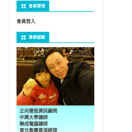
會員管理
 NO-IP
CTED CONTENT
PRESS常用外掛
礎操作
性
FRAME 與 MYSQL
CV 基礎
PER 模型 – 影片內崁字幕
介面
THREAD YIELD
集合
GRADLE 專案
建立新專案
樹狀圖分析
MYSQL 基本語法
MSSQL語法
U 防火牆
 直播伺服器
PRESS強化留言板
用指令
多型
型
H RECOGNITION
匿名類別 ANONYMOUS
THREAD WAIT
字串處理
MAVEN 專案
物件代管 IOC DI BEAN
1Z0-819 考試規則
邏輯運算子
SQL INJECTION
預存程序
會員登入
U VSFTPD
ESS 執行 JS PHP
案加入 GIT
數
理
 與OPENCV
識模型
房價預測
JAVA LAMBDA
THREAD其他
例外處理
JSP/JSTL
JAVA DATA TYPES – 28
全域方法
MYSQL SCHEMA
專業經驗
 MAIL SERVER
RESS內崁PHP
案加入 GIT
數
ON 抽象類別
JSON
換
T LEARN簡介
NESS
ORD2VEC
其他特殊類別
THREAD API
JAVA 檔案與目錄
JAVA SERVLET
CONTROLLING FLOW – 20
雜七雜八
建立資料表
ID 專案加入 GIT
編程
承
L
圖
量機SVM
識基礎知識
 OUTLIER FACTOR
量化
歸線逼近法
JAVA 基本I/O
SERVLET 載入模板
OBJECT-ORIENTED – 71
設計模式
子查詢
ER 設定
數
SLOTS
GIO & BYTESIO
ANS詳解
GHTFACE 人臉辨識
AL NETWORK
群後的房價
巴斷詞
數與微積分
YUI 安裝設定
第十章 物件操作
TOMCAT SESSION
EXCEPTION – 15
FINAL
VIEW
RVER
數
PERTY
示式
W
分析PCA
 人臉辨識
T詳解
數偏微分
AGE-TURBO WORKFLOW
N MNIST
件
JAVA FILE I/O NIO.2
JAKARTA UPLOAD FILE
ARRAYS AND COLLECTIONS – 28
JAVA 打包
TRIGGERS
DA
性
統操作
徵
作 – 影片人臉偵測
立與訓練
RCH基礎
量化
RCH 微分
風格
 GAN HORSE2ZEBRA
RESPONSE
LOCALIZATION
STREAMS AND LAMBDA – 37
PREPARED STATEMENT
AL FUNCTION
K
NE手勢辨識
多層感知器
 PYTORCH 版
 安裝
NIZER字典
最小值
RENDER
享器架設伺服器
L簡介
JDK MODULARIZATION – 18
STORED ROUTINES
立向營造資訊顧問
RATOR
AKE
 資料集
習簡介
 情緒偵測
PP
207W架設伺服器
CONCURRENCY – 7
行程與執行緒
中興大學講師
聯成電腦講師
果模型
原理
9辨識
 黃金分析
 OPTIMIZER
原理
步規畫
JAVA I/O API – 11
多行程
東元集團資深經理