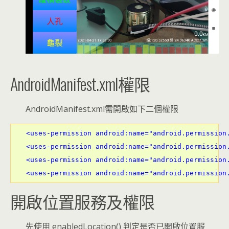
AndroidManifest.xml權限
AndroidManifest.xml需開啟如下二個權限
<uses-permission android:name="android.permission.
<uses-permission android:name="android.permission.
<uses-permission android:name="android.permission.
<uses-permission android:name="android.permission
開啟位置服務及權限
先使用 enabledLocation() 判定是否已開啟位置服