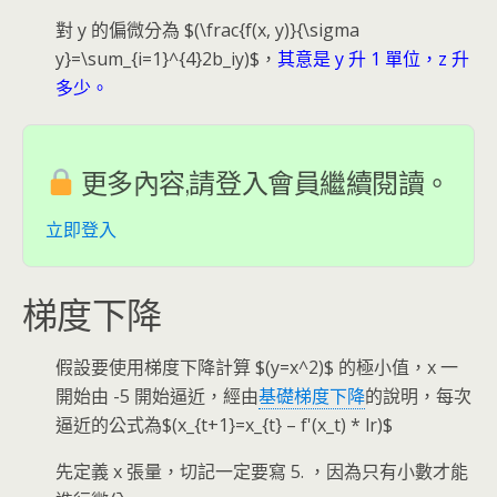
對 y 的偏微分為 $(\frac{f(x, y)}{\sigma
y}=\sum_{i=1}^{4}2b_iy)$，
其意是 y 升 1 單位，z 升
多少。
更多內容,請登入會員繼續閱讀。
立即登入
梯度下降
假設要使用梯度下降計算 $(y=x^2)$ 的極小值，x 一
開始由 -5 開始逼近，經由
基礎梯度下降
的說明，每次
逼近的公式為$(x_{t+1}=x_{t} – f'(x_t) * lr)$
先定義 x 張量，切記一定要寫 5. ，因為只有小數才能