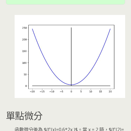
單點微分
函數微分後為 $(f'(x)=0.6*2x )$。當 x = 2 時，$(f'(2)=