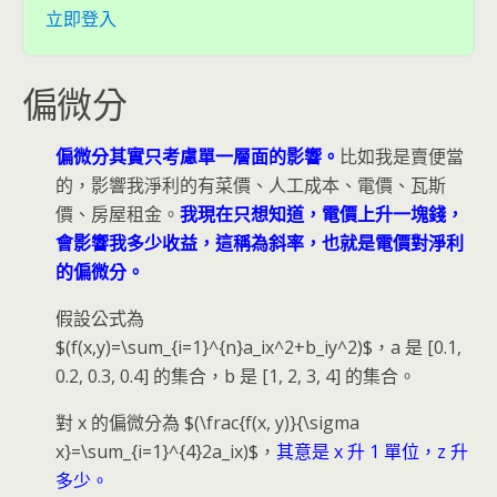
立即登入
偏微分
偏微分其實只考慮單一層面的影響。
比如我是賣便當
的，影響我淨利的有菜價、人工成本、電價、瓦斯
價、房屋租金。
我現在只想知道，電價上升一塊錢，
會影響我多少收益，這稱為斜率，也就是電價對淨利
的偏微分。
假設公式為
$(f(x,y)=\sum_{i=1}^{n}a_ix^2+b_iy^2)$，a 是 [0.1,
0.2, 0.3, 0.4] 的集合，b 是 [1, 2, 3, 4] 的集合。
對 x 的偏微分為 $(\frac{f(x, y)}{\sigma
x}=\sum_{i=1}^{4}2a_ix)$，
其意是 x 升 1 單位，z 升
多少。