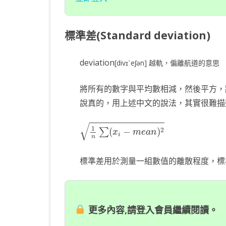
標準差(Standard deviation)
deviation
[divɪˋeʃən] 越軌，偏離航道的意思
將所有的數字與平均數相減，然後平方，
說真的，用上述中文的說法，其實很難描
1
n
∑
(
x
i
−
m
e
a
n
)
2
√
1
2
(
−
)
∑
x
m
e
a
n
i
n
標準差用於測量一組數值的離散程度，標
更多內容,請登入會員繼續閱讀。