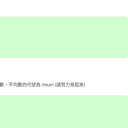
台銀黃金儲摺
MAPBOX WITH PLOTLY
TENSORFLOW
AI 強化學習
DNS
WEBCAM
YOL
VGG16
自定模
TENS
懲罰函
強化學
INCLU
啟動WE
SELENIUM IDE
IGRAPH
鐵達尼號生存預測
安全防護
PYQT6 視窗
YOLO
GOOGL
自定模
TENS
NUM
Q LE
CSRF
SOCK
QT 基
SELENIUM
汽車儀錶板
BARCODE 製作與辨識
GOOGLE SMTP 發送信件
PYTHON 專案
YOLO
GOD
VGG1
TF2 
模型步
Q LE
會員登
WEBCA
PYCHA
PYTH
台灣彩券
車牌辨識
WEBSOCKET
OPENGL
TENSO
神經網
TENS
車牌模
特徵
SARS
DJANG
行車記
啟動視
圖片檢
QOPE
超新星資料爬取
PLOTLY及圖片顯示
IMAGEMAGICK
VGG1
蒙地卡羅
車牌偵
馬可夫
訊息視
一維條碼
PYOP
PYTH
YOUTUBE 下載
影像縮圖
動態規
按鈕事
天干地
英文字典
PYTHON 上傳圖片
PYQT
摩斯密
平均數的代號為 mean (請努力背起來)
FACEBOOK 影片下載
GALLERY
QTAB
SERIA
FFMPEG-PYTHON
股市分析
QLIST
經緯度轉地址
DJANGO MAPBOX
PYT
SELENIUM爬取圖片