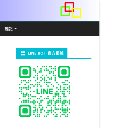
雜記
/WIN11安裝詳解
常見數學公式
電算機概論
開發環境
LINE BOT 官方帳號
V LINUX
FFMEPG 推播
JAVA 環境及專案開啟
自訂資料型態及資料結構
C++ IO及運算子
第七章 指標
向
V WINDOWS
U 設定
法
中藥
JAVA 基本語法
類別與建構子
IF 決策分析
第八章 結構，列舉型別，二元樹
第十章 物件導向封裝(一)
器架設伺服器
U 安裝 CUDA
裝設定
類別變數
 & CUPY
NIKON P1000
決策分析- IF
繼承 INHERITANCE
JDBC
C 迴圈
第九章 檔案讀寫
第十一章 物件導向封裝(二)
定時K彈
實物拍攝
07W架設伺服器
 MYSQL 8.0
CTED CONTENT
CAPSULATION
 NP 版
八字
迴圈LOOP
PACKAGE
MYSQL FOR JAVA
JAVAFX 專案設定
蒙地卡羅求 PI 值
專案製作
第十二章 繼承與多型
棒球遊戲
MYSQL8.X 安裝
拍攝技巧
八字查詢表
N)
理
與 SSL
CTED CONTENT
DB
WORDPRESS/SSL
ON 建構子
計學
AS 基本格式
私人記事
JAVA 陣列
權限
MYSQL PYTHON 化
JAVA FX 猜拳遊戲
執行緒基礎
C 陣列
第十三章 OPENCV
秘密差
LOCK TABLE
手機WIFI助理
陰陽
RESTRICTED CONTENT
CTED CONTENT
RESS 安裝及設定
連結及二元樹
S 與 EXCEL
JAVA 方法
多型
JAVA FX 計數器
THREAD SYNCHRONIZED
泛型
C 函式
STATIC 變數的用法
基地台
MYSQL中文亂碼
MSSQL SERVER 安裝設定
手機遙控
RESTRICTED CONTENT
ADSL
U SSH
CTED CONTENT
PRESS頁面設定
WS 安裝 GIT
法
YXL 與 EXCEL
抽象類別
JAVA FX 打磚塊
THREAD JOIN
STREAM
JAVA WEB 環境設定
數字龍捲風
MYSQL 日期格式
資料備份與還原
RESTRICTED CONTENT