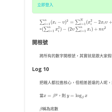
立即登入
∑
i
=
1
n
(
x
i
−
υ
)
2
=
∑
i
=
1
N
(
x
i
2
−
2
x
i
υ
+
υ
2
N
n
2
2
(
−
)
=
(
−
2
∑
∑
x
υ
x
x
υ
i
i
=
1
=
1
i
i
i
(
∑
i
=
1
n
x
i
2
)
−
(
2
υ
∑
i
=
1
n
x
i
)
+
n
υ
2
n
n
2
2
=
(
)
−
(
2
)
+
∑
∑
x
υ
x
n
υ
i
=
1
=
1
i
i
i
開根號
將所有的數字開根號，其實就是跟大家假
Log 10
把親人都拉進核心，但相差甚遠的人呢，
x
=
β
y
y
=
log
β
x
當
=
，則
=
log
y
x
β
y
x
β
β
稱為底數
β