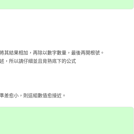
滑塊破解
SCRAPY 非前端動態
將其結果相加，再除以數字數量，最後再開根號。
述，所以請仔細並且背熟底下的公式
準差愈小，則這組數值愈接近。