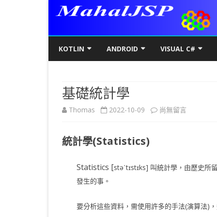
KOTLIN
ANDROID
VISUAL C#
KOTLIN基礎
初階
KOTLIN 基本語法
C#初階
AN
基礎統計學
KOTLIN進階
進階
空值NULL SAFETY
KOTLIN 類別
C#進階
基
SQ
在
Thomas
2022-10-09
尚無留言
KOTLIN視窗
JAVA版
條件控制
GET/SET及權限
KOTLIN 視窗設定
C#列印
LA
MY
AJ
〈基
KOTLIN WEB
KOTLIN 迴圈
全域變數
JAVAFX 視窗專案
KOTLIN WEB 環境架設
WPF
螢
SD
AJ
統計學(Statistics)
礎
KOTLIN 陣列
DATA CLASS
SWING UI DESIGNER
C# 執行緒
自訂
AP
AJ
統
Statistics [
stəˋtɪstɪks] 叫統計學
KOTLIN 函數
二元樹BINARY TREE
打包成 JAR 檔
C# MSSQL
AN
GP
AN
計
發生的事。
KOTLIN 高階函數
KOTLIN 繼承
C# 與 MYSQL
專
CA
AN
學〉
要分析這些資料，需使用許多的手法(演算法)
KOTLIN 介面
C#物件導向
AN
RO
AN
中