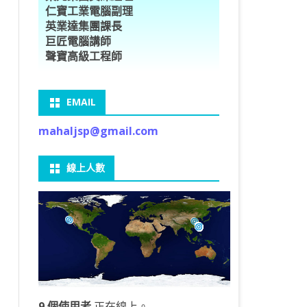
仁寶工業電腦副理
O車牌辨識
型5種花卉
ORFLOW安裝
數
習簡介
DE & EXTENDS
BCAM
SECURE CODING -7
多執行緒
英業達集團課長
巨匠電腦講師
V8自訂美金模型
E OBJECT DETECTION
型17種花卉
ORFLOW 2 基本語法
PY 多階迴歸線逼近法
ARNING 一維走法
 跨站請求攻擊
ET傳送影像
礎
JDBC – 5
THREADING LOCAL
聲寶高級工程師
V8視窗專案
自訂模型
9 特徵
常用函數
驟
ARNING 迷宮走法
入系統
M SAVE VIDEO
RM & QTDESIGNER
ON 製作縮圖
LOCALIZTION – 8
分散式處理
EMAIL
RFLOW SERVING
路風格轉換
OR 陣列
型訓練
A 公式
O & FAIL2BAN
錄器
窗
視器
NGLWIDGET
ANNOTATIONS – 6
mahaljsp@gmail.com
9口罩判定
 TF 版
測及辨識
鍊
窗
 BARCODE
ENGL基礎
ON MAGICK
畫
件
支
線上人數
6 圖片瀏覽
碼
LEWIDGET
L PORT
WIDGET
HON物件導向實例
9 個使用者
正在線上。