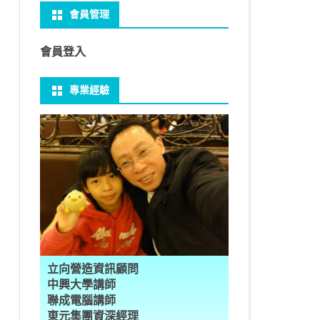
會員管理
 NO-IP
CTED CONTENT
PRESS常用外掛
礎操作
性
FRAME 與 MYSQL
CV 基礎
PER 模型 – 影片內崁字幕
介面
THREAD YIELD
集合
GRADLE 專案
建立新專案
樹狀圖分析
MYSQL 基本語法
MSSQL語法
U 防火牆
 直播伺服器
PRESS強化留言板
用指令
多型
型
H RECOGNITION
匿名類別 ANONYMOUS
THREAD WAIT
字串處理
MAVEN 專案
物件代管 IOC DI BEAN
1Z0-819 考試規則
邏輯運算子
SQL INJECTION
預存程序
會員登入
U VSFTPD
ESS 執行 JS PHP
案加入 GIT
數
理
 與OPENCV
識模型
房價預測
JAVA LAMBDA
THREAD其他
例外處理
JSP/JSTL
JAVA DATA TYPES – 28
全域方法
MYSQL SCHEMA
專業經驗
 MAIL SERVER
RESS內崁PHP
案加入 GIT
數
ON 抽象類別
JSON
換
T LEARN簡介
NESS
ORD2VEC
其他特殊類別
THREAD API
JAVA 檔案與目錄
JAVA SERVLET
CONTROLLING FLOW – 20
雜七雜八
建立資料表
ID 專案加入 GIT
編程
承
L
圖
量機SVM
識基礎知識
 OUTLIER FACTOR
量化
歸線逼近法
JAVA 基本I/O
SERVLET 載入模板
OBJECT-ORIENTED – 71
設計模式
子查詢
ER 設定
數
SLOTS
GIO & BYTESIO
ANS詳解
GHTFACE 人臉辨識
AL NETWORK
群後的房價
巴斷詞
數與微積分
YUI 安裝設定
第十章 物件操作
TOMCAT SESSION
EXCEPTION – 15
FINAL
VIEW
RVER
數
PERTY
示式
W
分析PCA
 人臉辨識
T詳解
數偏微分
AGE-TURBO WORKFLOW
N MNIST
件
JAVA FILE I/O NIO.2
JAKARTA UPLOAD FILE
ARRAYS AND COLLECTIONS – 28
JAVA 打包
TRIGGERS
DA
性
統操作
徵
作 – 影片人臉偵測
立與訓練
RCH基礎
量化
RCH 微分
風格
 GAN HORSE2ZEBRA
RESPONSE
LOCALIZATION
STREAMS AND LAMBDA – 37
PREPARED STATEMENT
AL FUNCTION
K
NE手勢辨識
多層感知器
 PYTORCH 版
 安裝
NIZER字典
最小值
RENDER
享器架設伺服器
L簡介
JDK MODULARIZATION – 18
STORED ROUTINES
立向營造資訊顧問
RATOR
AKE
 資料集
習簡介
 情緒偵測
PP
207W架設伺服器
CONCURRENCY – 7
行程與執行緒
中興大學講師
聯成電腦講師
果模型
原理
9辨識
 黃金分析
 OPTIMIZER
原理
步規畫
JAVA I/O API – 11
多行程
東元集團資深經理