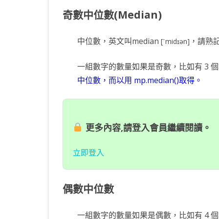
奇數中位數(Median)
KOTLIN 匿名物件
C# OPENCV
HA
WE
CU
KOTLIN 抽象類別
C# 其它
AN
AN
AN
中位數，英文叫median
，請熟
[ˋmidɪən]
KOTLIN 例外處理
JNI
一組數字的數量如果是奇數，比如有 3 個
THREAD與LAMBDA
專
中位數，而以用 mp.median()取得。
更多內容,請登入會員繼續閱讀。
立即登入
偶數中位數
一組數字的數量如果是偶數，比如有 4 個