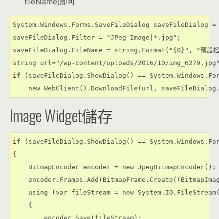
fileName)即可
System.Windows.Forms.SaveFileDialog saveFileDialog =
saveFileDialog.Filter = "JPeg Image|*.jpg";
saveFileDialog.FileName = string.Format("{0}", "預設
string url="/wp-content/uploads/2016/10/img_6279.jpg
if (saveFileDialog.ShowDialog() == System.Windows.Fo
    new WebClient().DownloadFile(url, saveFileDialog
Image Widget儲存
if (saveFileDialog.ShowDialog() == System.Windows.Fo
{
    BitmapEncoder encoder = new JpegBitmapEncoder();
    encoder.Frames.Add(BitmapFrame.Create((BitmapIma
    using (var fileStream = new System.IO.FileStream
    {
        encoder.Save(fileStream);