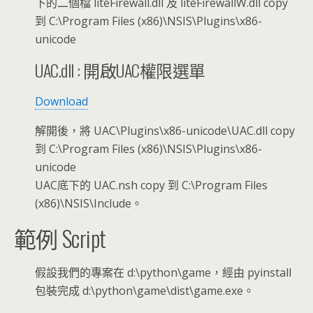
下的二個檔 liteFirewall.dll 及 liteFirewallW.dll copy
到 C:\Program Files (x86)\NSIS\Plugins\x86-
unicode
UAC.dll : 開啟UAC權限選單
Download
解開後，將 UAC\Plugins\x86-unicode\UAC.dll copy
到 C:\Program Files (x86)\NSIS\Plugins\x86-
unicode
UAC底下的 UAC.nsh
copy 到 C:\Program Files
(x86)\NSIS\Include。
範例 Script
假設我們的專案在 d:\python\game，經由 pyinstall
包裝完成 d:\python\game\dist\game.exe。