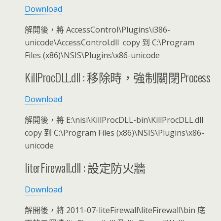
Download
解開後，將 AccessControl\Plugins\i386-
unicode\AccessControl.dll copy 到 C:\Program
Files (x86)\NSIS\Plugins\x86-unicode
KillProcDLL.dll : 移除時，強制關閉Process
Download
解開後，將 E:\nisi\KillProcDLL-bin\KillProcDLL.dll
copy 到 C:\Program Files (x86)\NSIS\Plugins\x86-
unicode
literFirewall.dll : 設定防火牆
Download
解開後，將 2011-07-liteFirewall\liteFirewall\bin 底