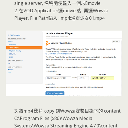
single server, 名稱隨便輸入一個, 如movie
2. 在VOD Application選movie 後, 再選Wowza
Player, File Path輸入 : mp4:通靈少女01.mp4
3. 將mp4 影片 copy 到Wowza安裝目錄下的 content
C:\Program Files (x86)\Wowza Media
Systems\Wowza Streaming Engine 4.7.0\content