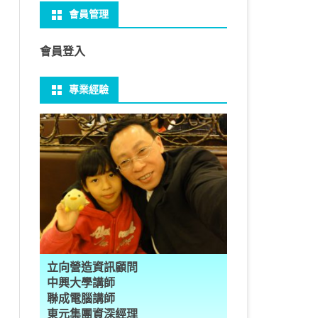
會員管理
 NO-IP
CTED CONTENT
PRESS常用外掛
礎操作
性
FRAME 與 MYSQL
CV 基礎
PER 模型 – 影片內崁字幕
介面
THREAD YIELD
集合
GRADLE 專案
建立新專案
樹狀圖分析
MYSQL 基本語法
MSSQL語法
U 防火牆
 直播伺服器
PRESS強化留言板
用指令
多型
型
H RECOGNITION
匿名類別 ANONYMOUS
THREAD WAIT
字串處理
MAVEN 專案
物件代管 IOC DI BEAN
1Z0-819 考試規則
邏輯運算子
SQL INJECTION
預存程序
會員登入
U VSFTPD
ESS 執行 JS PHP
案加入 GIT
數
理
 與OPENCV
識模型
房價預測
JAVA LAMBDA
THREAD其他
例外處理
JSP/JSTL
JAVA DATA TYPES – 28
全域方法
MYSQL SCHEMA
專業經驗
 MAIL SERVER
RESS內崁PHP
案加入 GIT
數
ON 抽象類別
JSON
換
T LEARN簡介
NESS
ORD2VEC
其他特殊類別
THREAD API
JAVA 檔案與目錄
JAVA SERVLET
CONTROLLING FLOW – 20
雜七雜八
建立資料表
ID 專案加入 GIT
編程
承
L
圖
量機SVM
識基礎知識
 OUTLIER FACTOR
量化
歸線逼近法
JAVA 基本I/O
SERVLET 載入模板
OBJECT-ORIENTED – 71
設計模式
子查詢
ER 設定
數
SLOTS
GIO & BYTESIO
ANS詳解
GHTFACE 人臉辨識
AL NETWORK
群後的房價
巴斷詞
數與微積分
YUI 安裝設定
第十章 物件操作
TOMCAT SESSION
EXCEPTION – 15
FINAL
VIEW
RVER
數
PERTY
示式
W
分析PCA
 人臉辨識
T詳解
數偏微分
AGE-TURBO WORKFLOW
N MNIST
件
JAVA FILE I/O NIO.2
JAKARTA UPLOAD FILE
ARRAYS AND COLLECTIONS – 28
JAVA 打包
TRIGGERS
DA
性
統操作
徵
作 – 影片人臉偵測
立與訓練
RCH基礎
量化
RCH 微分
風格
 GAN HORSE2ZEBRA
RESPONSE
LOCALIZATION
STREAMS AND LAMBDA – 37
PREPARED STATEMENT
AL FUNCTION
K
NE手勢辨識
多層感知器
 PYTORCH 版
 安裝
NIZER字典
最小值
RENDER
享器架設伺服器
L簡介
JDK MODULARIZATION – 18
STORED ROUTINES
立向營造資訊顧問
RATOR
AKE
 資料集
習簡介
 情緒偵測
PP
207W架設伺服器
CONCURRENCY – 7
行程與執行緒
中興大學講師
聯成電腦講師
果模型
原理
9辨識
 黃金分析
 OPTIMIZER
原理
步規畫
JAVA I/O API – 11
多行程
東元集團資深經理