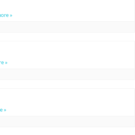
滑塊破解
ore »
SCRAPY 非前端動態
e »
e »