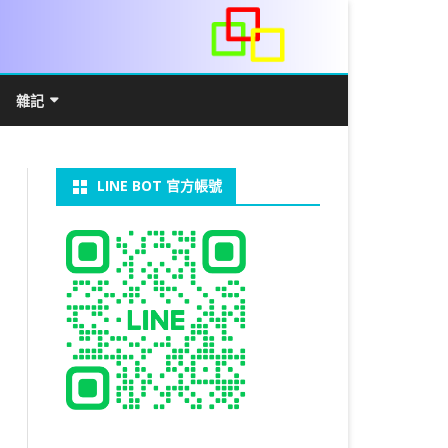
雜記
/WIN11安裝詳解
常見數學公式
電算機概論
開發環境
LINE BOT 官方帳號
V LINUX
FFMEPG 推播
JAVA 環境及專案開啟
自訂資料型態及資料結構
C++ IO及運算子
第七章 指標
向
V WINDOWS
U 設定
法
中藥
JAVA 基本語法
類別與建構子
IF 決策分析
第八章 結構，列舉型別，二元樹
第十章 物件導向封裝(一)
器架設伺服器
U 安裝 CUDA
裝設定
類別變數
 & CUPY
NIKON P1000
決策分析- IF
繼承 INHERITANCE
JDBC
C 迴圈
第九章 檔案讀寫
第十一章 物件導向封裝(二)
定時K彈
實物拍攝
07W架設伺服器
 MYSQL 8.0
CTED CONTENT
CAPSULATION
 NP 版
八字
迴圈LOOP
PACKAGE
MYSQL FOR JAVA
JAVAFX 專案設定
蒙地卡羅求 PI 值
專案製作
第十二章 繼承與多型
棒球遊戲
MYSQL8.X 安裝
拍攝技巧
八字查詢表
N)
理
與 SSL
CTED CONTENT
DB
WORDPRESS/SSL
ON 建構子
計學
AS 基本格式
私人記事
JAVA 陣列
權限
MYSQL PYTHON 化
JAVA FX 猜拳遊戲
執行緒基礎
C 陣列
第十三章 OPENCV
秘密差
LOCK TABLE
手機WIFI助理
陰陽
RESTRICTED CONTENT
CTED CONTENT
RESS 安裝及設定
連結及二元樹
S 與 EXCEL
JAVA 方法
多型
JAVA FX 計數器
THREAD SYNCHRONIZED
泛型
C 函式
STATIC 變數的用法
基地台
MYSQL中文亂碼
MSSQL SERVER 安裝設定
手機遙控
RESTRICTED CONTENT
ADSL
U SSH
CTED CONTENT
PRESS頁面設定
WS 安裝 GIT
法
YXL 與 EXCEL
抽象類別
JAVA FX 打磚塊
THREAD JOIN
STREAM
JAVA WEB 環境設定
數字龍捲風
MYSQL 日期格式
資料備份與還原
RESTRICTED CONTENT