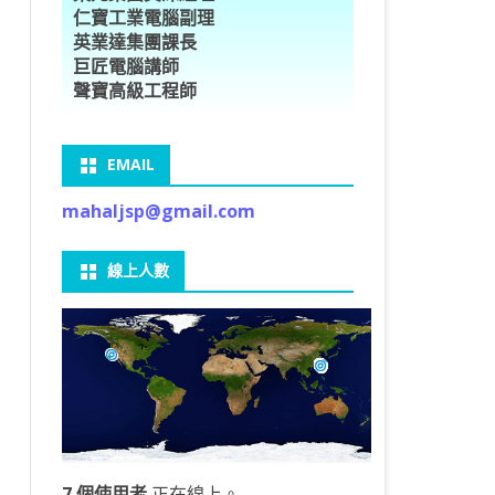
仁寶工業電腦副理
O車牌辨識
型5種花卉
ORFLOW安裝
數
習簡介
DE & EXTENDS
BCAM
SECURE CODING -7
多執行緒
英業達集團課長
巨匠電腦講師
V8自訂美金模型
E OBJECT DETECTION
型17種花卉
ORFLOW 2 基本語法
PY 多階迴歸線逼近法
ARNING 一維走法
 跨站請求攻擊
ET傳送影像
礎
JDBC – 5
THREADING LOCAL
聲寶高級工程師
V8視窗專案
自訂模型
9 特徵
常用函數
驟
ARNING 迷宮走法
入系統
M SAVE VIDEO
RM & QTDESIGNER
ON 製作縮圖
LOCALIZTION – 8
分散式處理
EMAIL
RFLOW SERVING
路風格轉換
OR 陣列
型訓練
A 公式
O & FAIL2BAN
錄器
窗
視器
NGLWIDGET
ANNOTATIONS – 6
mahaljsp@gmail.com
9口罩判定
 TF 版
測及辨識
鍊
窗
 BARCODE
ENGL基礎
ON MAGICK
畫
件
支
線上人數
6 圖片瀏覽
碼
LEWIDGET
L PORT
WIDGET
HON物件導向實例
7 個使用者
正在線上。