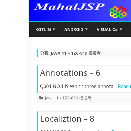
KOTLIN
ANDROID
VISUAL C#
KOTLIN基礎
初階
KOTLIN 基本語法
C#初階
AN
分類:
JAVA 11 – 1Z0-819 模擬考
KOTLIN進階
進階
空值NULL SAFETY
KOTLIN 類別
C#進階
基
SQ
KOTLIN視窗
JAVA版
條件控制
GET/SET及權限
KOTLIN 視窗設定
C#列印
LA
MY
AJ
Annotations – 6
KOTLIN WEB
KOTLIN 迴圈
全域變數
JAVAFX 視窗專案
KOTLIN WEB 環境架設
WPF
螢
SD
AJ
Q001 NO.149 Which three annota…
Read 
KOTLIN 陣列
DATA CLASS
SWING UI DESIGNER
C# 執行緒
自訂
AP
AJ
Java 11 - 1Z0-819 模擬考
KOTLIN 函數
二元樹BINARY TREE
打包成 JAR 檔
C# MSSQL
AN
GP
AN
KOTLIN 高階函數
KOTLIN 繼承
C# 與 MYSQL
專
CA
AN
Localiztion – 8
KOTLIN 介面
C#物件導向
AN
RO
AN