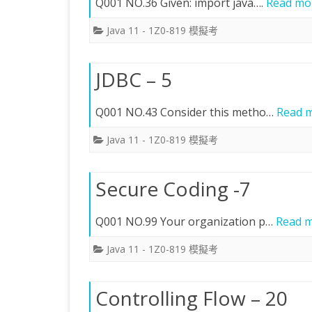
Q001 NO.36 Given: import java….
Read mo
KOTLIN 匿名物件
C# OPENCV
HA
WE
CU
Java 11 - 1Z0-819 模擬考
KOTLIN 抽象類別
C# 其它
AN
AN
AN
JDBC – 5
KOTLIN 例外處理
JNI
THREAD與LAMBDA
專
Q001 NO.43 Consider this metho…
Read m
Java 11 - 1Z0-819 模擬考
Secure Coding -7
Q001 NO.99 Your organization p…
Read m
Java 11 - 1Z0-819 模擬考
Controlling Flow – 20